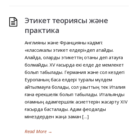
Этикет теориясы және
практика
Англияны және Францияны кәдімгі:
«классикалық этикет елдері»деп атайды.
Алайда, оларды этикеттің отаны деп атауға
болмайды. ХV ғасырда екі елде де мемлекет
болып табылады. Германия және сол кездегі
Еуропаның басқа елдері туралы мүлдем
айтылмауға болады, сол уақыттың тек Италия
ғана ерекшелік болып табылады. Итальяндық
қоғамның адамгершілік қасиеттерін жақсарту XIV
ғасырда басталады. Адам феодалдық
мінездерден жаңа заман […]
Read More
→