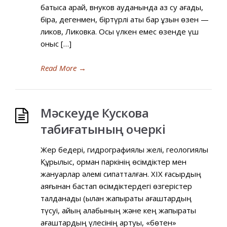
батысқа қарай, внуков ауданында аз су ағады,
бірақ, дегенмен, біртүрлі аты бар ұзын өзен —
ликов, Ликовка. Осы үлкен емес өзенде үш
қоныс […]
Read More
→
Мәскеуде Кускова
табиғатының очеркі
Жер бедері, гидрографиялық желі, геологиялық
Құрылыс, орман паркінің өсімдіктер мен
жануарлар әлемі сипатталған. XIX ғасырдың
аяғынан бастап өсімдіктердегі өзгерістер
талданады (қылқан жапырақты ағаштардың
түсуі, қайың алқабының және кең жапырақты
ағаштардың үлесінің артуы, «бөтен»