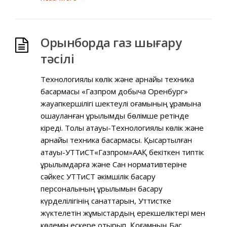
Орынборда газ шығару
тәсілі
Технологиялық көлік және арнайы техника
басқармасы «Газпром добыча Оренбург»
жауапкершілігі шектеулі қоғамының құрамына
оқшауланған құрылымдық бөлімше ретінде
кіреді. Толық атауы-Технологиялық көлік және
арнайы техника басқармасы. Қысқартылған
атауы-УТТиСТ«Газпром»ААҚ бекіткен типтік
құрылымдарға және Сан нормативтеріне
сәйкес УТТиСТ әкімшілік басқару
персоналының құрылымын басқару
күрделілігінің санаттарын, Уттистке
жүктелетін жұмыстардың ерекшеліктері мен
көлемін ескере отырып, Қоғамның Бас