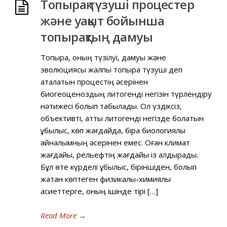
Топырақ түзуші процестер
және уақыт бойынша
топырақтың дамуы
Топырақ, оның түзілуі, дамуы және
эволюциясы жалпы топырақ түзуші деп
аталатын процестің әсерінен
биогеоценоздың литогенді негізін түрлендіру
нәтижесі болып табылады. Ол үздіксіз,
объективті, қатты литогенді негізде болатын
құбылыс, көп жағдайда, бірақ биологиялық
айналымның әсерінен емес. Оған климат
жағдайы, рельефтің жағдайы із қалдырады.
Бұл өте күрделі құбылыс, біріншіден, болып
жатқан көптеген физикалық-химиялық
қасиеттерге, оның ішінде тірі […]
Read More
→