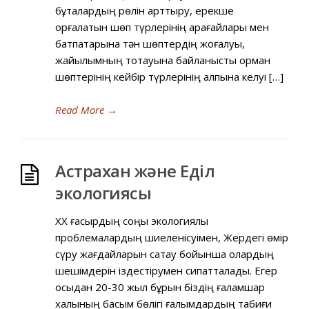
бұталардың рөлін арттыру, ерекше
қорғалатын шөп түрлерінің қарағайлары мен
батпақтарына тән шөптердің жоғалуы,
жайылымның тоқтауына байланысты орман
шөптерінің кейбір түрлерінің қалпына келуі […]
Read More
→
Астрахан және Еділ
экологиясы
XX ғасырдың соңы экологиялық
проблемалардың шиеленісуімен, Жердегі өмір
сүру жағдайларын сақтау бойынша олардың
шешімдерін іздестірумен сипатталады. Егер
осыдан 20-30 жыл бұрын біздің ғаламшар
халқының басым бөлігі ғалымдардың табиғи