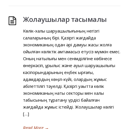
Жолаушылар тасымалы
Көлік-халық шаруашылығының негізгі
салаларының бірі. Қазіргі жағдайда
экономиканың одан әрі дамуы жақсы жолға
қойылған көліктік қамтамасыз етусіз мүмкін емес.
Оның нақтылығы мен сенімділігіне көбінесе
өнеркәсіп, құрылыс және ауыл шаруашылығы
кәсіпорындарының еңбек ырғағы,
адамдардың көңіл-күйі, олардың жұмыс
қабілеттілігі тәуелді. Қазіргі уақытта көлік
экономиканың нақты секторы мен халық
табысының тұрақтану үрдісі байқалған
жағдайда жұмыс істейді. Жолаушылар көлігі
[…]
Read More
→