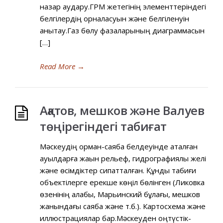
назар аудару.ГРМ жетегінің элементтеріндегі
белгілердің орналасуын және белгіленуін
анықтау.Газ бөлу фазаларының диаграммасын
[…]
Read More
→
Ақатов, мешков және Валуев
төңірегіндегі табиғат
Мәскеудің орман-саябақ белдеуінде аталған
ауылдарға жақын рельеф, гидрографиялық желі
және өсімдіктер сипатталған. Құнды табиғи
объектілерге ерекше көңіл бөлінген (Ликовка
өзенінің алқабы, Марьинский бұлағы, мешков
жанындағы саябақ және т.б.). Картосхема және
иллюстрациялар бар.Мәскеуден оңтүстік-