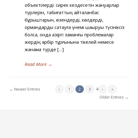
объектілерді: сирек кездесетін жануарлар
түрлерін, табиғаттың қайталанбас
бұрыштарын, өзендерді, көлдерді,
ормандарды сақтауға үнемі шақыруы түсініксіз
болса, онда қазіргі заманғы проблемалар
жердің әрбір тұрғынына тікелей немесе
жанама түрде […]
Read More
→
4
← Newer Entries
‹
1
2
3
›
»
Older Entries →