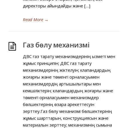
директоры айқындайды және […]
Read More
→
Газ бөлу механизмі
ДВС газ тарату механизмдерінің қызметі мен
жұмыс принципін; ДВС газ тарату
механизмдерінің жіктелуін; клапандардың
жоғарғы және төменгі орналасуымен
механизмдердің артықшылықтары мен
кемшіліктерін; клапандардың жоғарғы және
төменгі орналасуымен механизмдер
бөлшектерінің өзара әрекеттесуін
зерттеу.Газ бөлу механизмі бөлшектерінің
жұмыс шарттарын, конструкциясын және
материалын зерттеу; механизмнің сымына