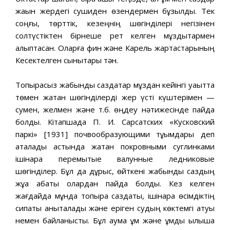
жақын жердегі сушиден өзендермен бұзылды. Тек
соңғы, төрттік, кезеңнің шөгінділері негізінен
солтүстіктен бірнеше рет келген мұздықтармен
қалыптасқан. Оларға фин және Карель жартастарының
Кесектелген сынықтары тән.
Топырақсыз жабынды саздақтар мұздан кейінгі уақытта
төмен жатқан шөгінділерді жер үсті күштерімен —
сумен, желмен және т.б. өңдеу нәтижесінде пайда
болды. Кітапшада П. И. Сарсатских «Кусковский
паркі» [1931] почвообразующими тұқымдары деп
аталады астында жатқан покровными суглинками
ішінара перемытые валунные ледниковые
шөгінділер. Бұл да дұрыс, өйткені жабынды саздың
жұқа қабаты олардан пайда болды. Кез келген
жағдайда мұнда топырақ саздақты, ішінара өсімдіктің
сипаты анықталады және еріген судың көктемгі қатуы
немен байланысты. Бұл аумақ құм және құмды қылышқа