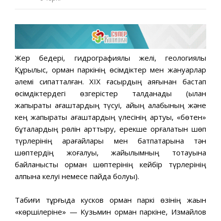
Жер бедері, гидрографиялық желі, геологиялық
Құрылыс, орман паркінің өсімдіктер мен жануарлар
әлемі сипатталған. XIX ғасырдың аяғынан бастап
өсімдіктердегі өзгерістер талданады (қылқан
жапырақты ағаштардың түсуі, қайың алқабының және
кең жапырақты ағаштардың үлесінің артуы, «бөтен»
бұталардың рөлін арттыру, ерекше қорғалатын шөп
түрлерінің қарағайлары мен батпақтарына тән
шөптердің жоғалуы, жайылымның тоқтауына
байланысты орман шөптерінің кейбір түрлерінің
қалпына келуі немесе пайда болуы).
Табиғи тұрғыда кусков орман паркі өзінің жақын
«көршілеріне» — Кузьмин орман паркіне, Измайлов