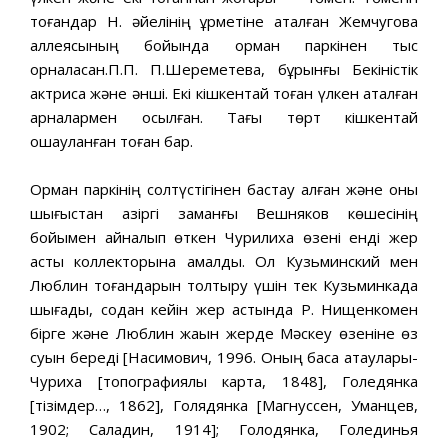
тоғандар Н. әйелінің құрметіне аталған Жемчугова
аллеясының бойында орман паркінен тыс
орналасқан.П.П. П.Шереметева, бұрынғы Бекіністік
актриса және әнші. Екі кішкентай тоған үлкен аталған
арналармен қосылған. Тағы төрт кішкентай
оқшауланған тоған бар.
Орман паркінің солтүстігінен бастау алған және оны
шығыстан қазіргі заманғы Вешняков көшесінің
бойымен айналып өткен Чурилиха өзені енді жер
асты коллекторына қамалды. Ол Кузьминский мен
Люблин тоғандарын толтыру үшін тек Кузьминкада
шығады, содан кейін жер астында Р. Нищенкомен
бірге және Люблин жақын жерде Мәскеу өзеніне өз
суын береді [Насимович, 1996. Оның басқа атаулары-
Чуриха [топографиялық карта, 1848], Голедянка
[тізімдер…, 1862], Голядянка [Магнуссен, Уманцев,
1902; Саладин, 1914]; Голодянка, Голединья