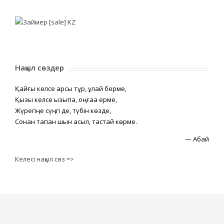
Нақыл сөздер
Қайғы келсе қарсы тұр, құлай берме,
Қызық келсе қызықпа, оңғаққа ерме,
Жүрегіңе сүңгі де, түбін көзде,
Сонан тапқан шын асыл, тастай көрме.
—
Абай
Келесі нақыл сөз =>