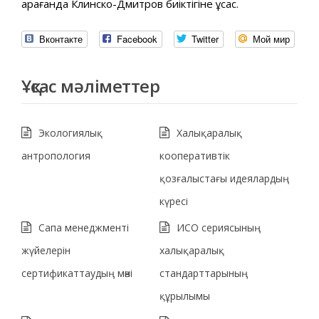
қарағанда Клинско-Дмитров биіктігіне ұқсас.
Вконтакте
Facebook
Twitter
Мой мир
Ұқсас мәліметтер
Экологиялық
Халықаралық
антропология
кооперативтік
қозғалыстағы идеялардың
күресі
Сапа менеджменті
ИСО сериясының
жүйелерін
халықаралық
сертификаттаудың мәні
стандарттарының
құрылымы