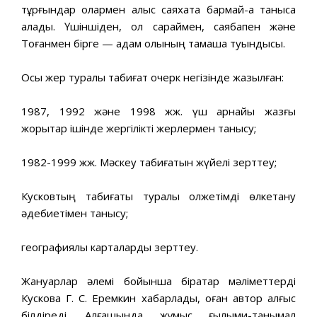
тұрғындар олармен алыс саяхатқа бармай-ақ таныса
алады. Үшіншіден, ол сараймен, саябақпен және
Тоғанмен бірге — адам қолының тамаша туындысы.
Осы жер туралы табиғат очерк негізінде жазылған:
1987, 1992 және 1998 жж. үш арнайы жазғы
жорықтар ішінде жергілікті жерлермен танысу;
1982-1999 жж. Мәскеу табиғатын жүйелі зерттеу;
Кусковтың табиғаты туралы қолжетімді өлкетану
әдебиетімен танысу;
географиялық карталарды зерттеу.
Жануарлар әлемі бойынша бірқатар мәліметтерді
Кускова Г. С. Еремкин хабарлады, оған автор алғыс
білдіреді. Алғашында жұмыс ғылыми-танымал