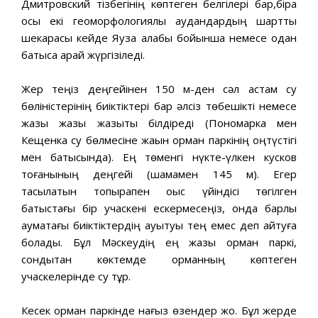
Дмитровский тізбегінің көптеген белгілері бар,бірақ
осы екі геоморфологиялық аудандардың шартты
шекарасы кейде Яуза алқабы бойынша немесе одан
батысқа қарай жүргізіледі.
Жер теңіз деңгейінен 150 м-ден сәл астам су
бөліністерінің биіктіктері бар әлсіз төбешікті немесе
жазық жазық жазықты білдіреді (Пономарка мен
Кещенка су бөлмесіне жақын орман паркінің оңтүстігі
мен батысында). Ең төменгі нүкте-үлкен кусков
тоғанының деңгейі (шамамен 145 м). Егер
тасылатын топырақпен қоқыс үйіндісі төгілген
батыстағы бір учаскені ескермесеңіз, онда барлық
аумақтағы биіктіктердің ауытқуы тең емес деп айтуға
болады. Бұл Мәскеудің ең жазық орман паркі,
сондықтан көктемде орманның көптеген
учаскелерінде су тұр.
Кесек орман паркінде нағыз өзендер жоқ. Бұл жерде