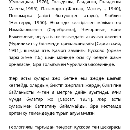
[Смолицкая, 1976], Гольдянка, Глядянка, Голяденка
[Агеева,1985], Панамарка (Жоспар, Мәскеу қ., 1940],
Пономарка (қазіргі бытующее атауы), Люблин
[Нестерук, 1950]. Өткенде келтірілген мәліметтер
Измайловканың (Серебрянка), Чечораның және
Выхиноның оңтүстік-шығысындағы атаусыз өзеннің
(Чурилихи) су бөлімінде орналасқандығы [Сарсатский,
1931], ішінара қате. Қазіргі заманғы Кусково (орман
паркі және т.б.) шын мәнінде осы су бөлуге жақын
орналасқан, бірақ толығымен Чурилиха бассейнінде.
Жер асты сулары жер бетіне еш жерде шығып
кетпейді, олардың биіктігі жергілікті жердің биіктігіне
байланысты 4-тен 8 метрге дейін ауытқиды, яғни
мұнда бұлақтар жоқ [Сарсат, 1931]. Жер асты
суларымен батпақтану байқалмайды, бірақ көктемде
еріген су төмендеуде тұрып қалуы мүмкін.
Геологиялық тұрғыдан төңірегі Кускова тән шекарасы