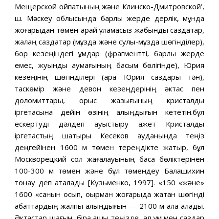
Мещерской ойпатының және Клинско-Дмитровской’,
ш. Мәскеу облысында барлық жерде дерлік, мұнда
жоғарыдан төмен қарай құламасыз жабынды саздақтар,
жалаң саздақтар (мұздақ және сулы-мұздақ шөгінділер),
бор кезеңіндегі құмдар (фрагментті, барлық жерде
емес, жуынды аумағының басым бөлігінде), Юрия
кезеңінің шөгінділері (қара Юрия саздары тән),
таскөмір және девон кезеңдерінің әктас пен
доломиттары, орыс жазығының кристалдық
іргетасына дейін өзінің қалыңдығын кететін.бұл
ескертуді дәлдеп ауыстыру қажет Кристалды
іргетастың шатыры Кесеков ауданында теңіз
деңгейінен 1600 м төмен тереңдікте жатыр, бұл
Москворецкий сол жағалауының басқа бөліктерінен
100-300 м төмен және бұл төмендеу Балашихин
тонау деп аталады [Кузьменко, 1997]. «150 «және»
1600 «санын қосып, оқырман жоғарыда жатқан шөгінді
қабаттардың жалпы қалыңдығын — 2100 м ала алады.
Әктастар шағын, бірақ ашық теңізде, ал құм мен саздар