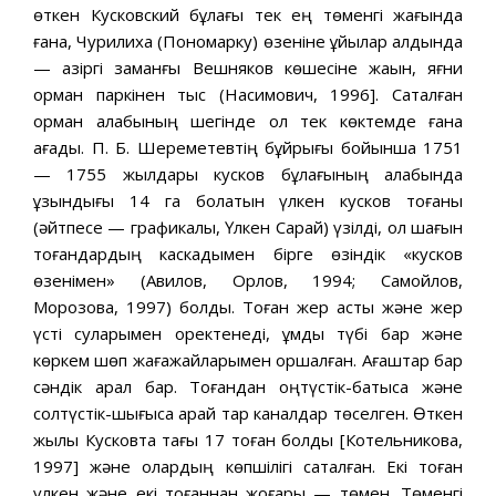
өткен Кусковский бұлағы тек ең төменгі жағында
ғана, Чурилиха (Пономарку) өзеніне құйылар алдында
— қазіргі заманғы Вешняков көшесіне жақын, яғни
орман паркінен тыс (Насимович, 1996]. Сақталған
орман алқабының шегінде ол тек көктемде ғана
ағады. П. Б. Шереметевтің бұйрығы бойынша 1751
— 1755 жылдары кусков бұлағының алқабында
ұзындығы 14 га болатын үлкен кусков тоғаны
(әйтпесе — графикалық, Үлкен Сарай) үзілді, ол шағын
тоғандардың каскадымен бірге өзіндік «кусков
өзенімен» (Авилов, Орлов, 1994; Самойлов,
Морозова, 1997) болды. Тоған жер асты және жер
үсті суларымен қоректенеді, құмды түбі бар және
көркем шөп жағажайларымен қоршалған. Ағаштар бар
сәндік арал бар. Тоғандан оңтүстік-батысқа және
солтүстік-шығысқа қарай тар каналдар төселген. Өткен
жылы Кусковта тағы 17 тоған болды [Котельникова,
1997] және олардың көпшілігі сақталған. Екі тоған
үлкен және екі тоғаннан жоғары — төмен. Төменгі