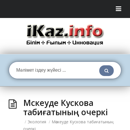
Мәскеуде Кускова
табиғатының очеркі
/
Экология
/
Мәскеуде Кускова табиғатының
очеркі