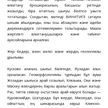
өлкетану брошюрасының басшысы ретінде
жазылды, бірақ кітаптың шығуы белгісіз уақытқа
тоқтатылды. Сондықтан, мәтінді ВИНИТИГЕ сақтауға
шешім қабылданды, оны осы абзацпен және әдеби
дереккөздерге сілтемелермен толықтырады. Мақала
жергілікті өлкетанушыларға және табиғат
әуесқойларына арналған.
Жер бедері, өзен желісі және жердің геологиялық
құрылымы
Кусково қаланың шығыс бөлігінде, Яузадан алыс
орналасқан. Геоморфологиялық тұрғыдан бұл аумақ
Жозадан шығысқа қарай созылып, Клязьма, Оки және
Мәскеу өзендерінің барлық аралықтарын алып жатыр.
Рас, типтік семсер оңтүстікке қарай көруге болады —
Куровскийде, Шатурада. Бұл жерде, Мәскеуде, осы
ойпаттың ең шекарасында көрші Клинско-