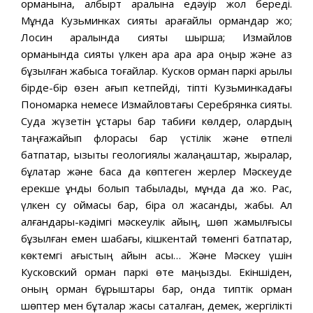
орманына, албырт аралына едәуір жол береді.
Мұнда Кузьминках сияқты қарағайлы ормандар жоқ;
Лосин аралында сияқты шырша; Измайлов
орманында сияқты үлкен қара қара қара қоңыр және аз
бұзылған жабысқақ тоғайлар. Кусков орман паркі арқылы
бірде-бір өзен ағып кетпейді, тіпті Кузьминкадағы
Пономарка немесе Измайловтағы Серебрянка сияқты.
Суда жүзетін құстары бар табиғи көлдер, олардың
таңғажайып флорасы бар үстілік және өтпелі
батпақтар, қызықты геологиялық жалаңаштар, жыралар,
бұлақтар және басқа да көптеген жерлер Мәскеуде
ерекше құнды болып табылады, мұнда да жоқ. Рас,
үлкен су қоймасы бар, бірақ ол жасанды, жабық. Ал
қалғандары-кәдімгі мәскеулік қайың, шөп жамылғысы
бұзылған емен шабағы, кішкентай төменгі батпақтар,
көктемгі ағыстың айқын қасық… Және Мәскеу үшін
Кусковский орман паркі өте маңызды. Екіншіден,
оның орман бұрыштары бар, онда типтік орман
шөптер мен бұталар жақсы сақталған, демек, жергілікті