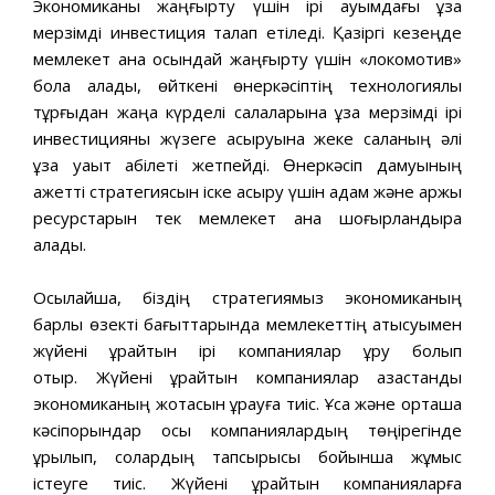
Экономиканы жаңғырту үшiн iрi ауқымдағы ұзақ
мерзiмдi инвестиция талап етiледi. Қазiргi кезеңде
мемлекет қана осындай жаңғырту үшiн «локомотив»
бола алады, өйткенi өнеркəсiптiң технологиялық
тұрғыдан жаңа күрделi салаларына ұзақ мерзiмдi iрi
инвестицияны жүзеге асыруына жеке саланың əлi
ұзақ уақыт қабілетi жетпейдi. Өнеркəсiп дамуының
қажеттi стратегиясын iске асыру үшiн адам жəне қаржы
ресурстарын тек мемлекет қана шоғырландыра
алады.
Осылайша, бiздің стратегиямыз экономиканың
барлық өзектi бағыттарында мемлекеттің қатысуымен
жүйенi құрайтын iрi компаниялар құру болып
отыр. Жүйенi құрайтын компаниялар қазақстандық
экономиканың жотасын құрауға тиiс. Ұсақ жəне орташа
кəсiпорындар осы компаниялардың төңiрегiнде
құрылып, солардың тапсырысы бойынша жұмыс
iстеуге тиiс. Жүйенi құрайтын компанияларға