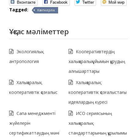
Вконтакте
Facebook
Twitter
Мой мир
Tagged:
Кәсіпкерлік
Ұқсас мәліметтер
Экологиялық
Кооперативтердің
антропология
халықаралық ұйымын құрудың
алғышарттары
Халықаралық
Халықаралық
кооперативтік қозғалыс
кооперативтік қозғалыстағы
идеялардың күресі
Сапа менеджменті
ИСО сериясының
жүйелерін
халықаралық
сертификаттаудың мәні
стандарттарының құрылымы