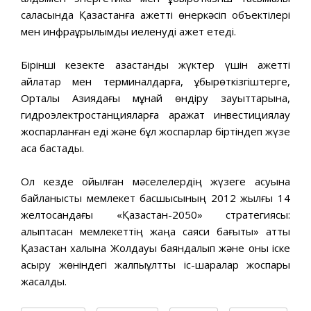
саласында Қазақстанға қажеттi өнеркəсiп объектiлерi
мен инфрақұрылымды иеленудi қажет етеді.
Бiрiншi кезекте қазақстандық жүктер үшiн қажеттi
айлақтар мен терминалдарға, құбырөткізгіштерге,
Орталық Азиядағы мұнай өндiру зауыттарына,
гидроэлектростанцияларға қаражат инвестициялау
жоспарланған еді жəне бұл жоспарлар біртіндеп жүзе
аса бастады.
Ол кезде қойылған мəселелердің жүзеге асуына
байланысты мемлекет басшысының 2012 жылғы 14
желтоқсандағы «Қазақстан-2050» стратегиясы:
қалыптасқан мемлекеттің жаңа саяси бағыты» атты
Қазақстан халқына Жолдауы баяндалып жəне оны іске
асыру жөніндегі жалпыұлттық іс-шаралар жоспары
жасалды.