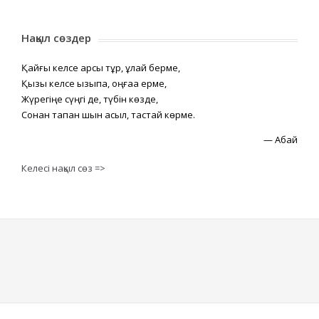
Нақыл сөздер
Қайғы келсе қарсы тұр, құлай берме,
Қызық келсе қызықпа, оңғаққа ерме,
Жүрегіңе сүңгі де, түбін көзде,
Сонан тапқан шын асыл, тастай көрме.
—
Абай
Келесі нақыл сөз =>