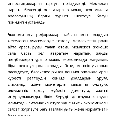
инвестицияларын тартуға негізделеді. Мемлекет
нарықта белсенді рөл атқара отырып, экономикаға
араласуының барлық түрінен шектеулі болуы
принципін ұстанады.
Экономикалық реформалар табысы мен олардың
жекелеген учаскелерде тежелуі мемлекеттің рөлін
қайта қарастыруды талап етеді. Мемлекет жекеше
сала басты рөл атқаратын нарықтың заңды
шеңберлерін құра отырып, экономикада маңызды,
бірақ шектеулі рөл атқарады. Яғни, меншік құқықтарын
рəсімдеуге, бəсекелес рынок пен монополияға қарсы
күресті реттеудің сенімді құралдарын құруға,
фискальді жəне монетарлық саясатты қолдауға,
əлеуметтік қорғау жүйесін дамытуға, қажетті
инфрақүрылымды, білім беруді, денсаулық сақтауды
дамытуды қамтамасыз етуге жəне мықты экономикалық
саясат жүргізуге бағытталған құқықтық жəне нормативтік
база жасады.