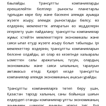
бақылайды. Трансұлттық компанияларды
ерекшелейтiн белгілер: рынокты планетарлық
тұрғыдан көре бiлу жəне бəсекенi əлемдiк ауқымда
жүзеге асыру; əлемдiк рыноктарды бөлiсу; өз
елдерiнің мемлекеттiк аппаратын өз мүдделерiн
iлгерілету үшiн пайдалану; трансұлттық компаниялар
жұмыс iстейтiн мемлекеттерге экономикалық жəне
саяси ықпал етудi жүзеге асыру болып табылады. Iрi
мемлекеттер өздерiнің трансұлттық компанияларын
белсене қолдайды, ал олар өз кезегiнде халықаралық
қызметтен салық қаражатының түсуiн, олардың
экономикалық жəне саяси ықпалының таралуын
қамтамасыз етедi. Қазiргi кезде трансұлттық
компаниялар əлемдiк экономиканың қаңқасын құрайды.
Трансұлттық компанияларға төтеп беру үшін,
Қазақстан тəрiздi халқының саны бойынша шағын
елдердегi отандық компаниялар ұлттық экономиканың
ауқымымен шамалас ауқымды игеруi тиiс. Бұл