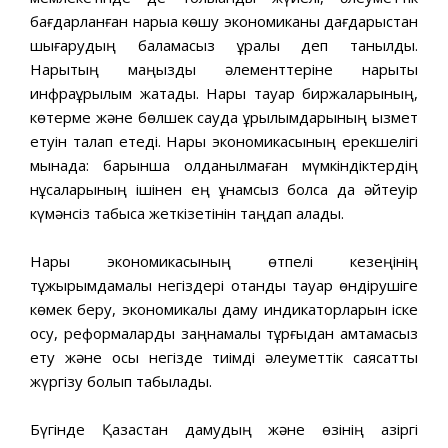
бағдарланған нарыққа көшу экономиканы дағдарыстан
шығарудың баламасыз құралы деп танылды.
Нарықтың маңызды əлементтеріне нарықтық
инфрақұрылым жатады. Нарық тауар биржаларының,
көтерме жəне бөлшек сауда құрылымдарының қызмет
етуін талап етеді. Нарық экономикасының ерекшелігі
мынада: барынша қолданылмаған мүмкіндіктердің
нұсқаларының ішінен ең ұнамсыз болса да əйтеуір
күмəнсіз табысқа жеткізетінін таңдап алады.
Нарық экономикасының өтпелі кезеңінің
тұжырымдамалық негіздері отандық тауар өндірушіге
көмек беру, экономикалық даму индикаторларын іске
қосу, реформаларды заңнамалық тұрғыдан қамтамасыз
ету жəне осы негізде тиімді əлеуметтік саясатты
жүргізу болып табылады.
Бүгінде Қазақстан дамудың жəне өзiнің қазiргi