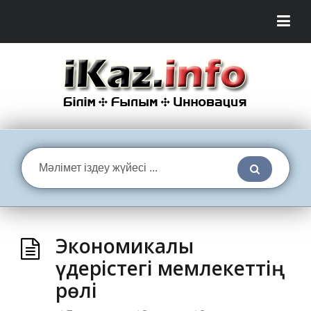
Экономикалық
үдерістегі мемлекеттің
рөлі