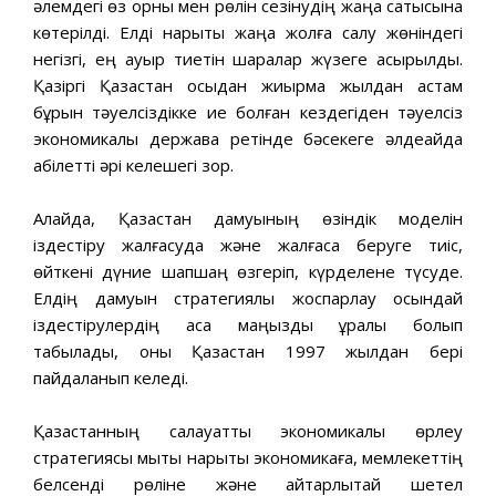
əлемдегi өз орны мен рөлiн сезiнудің жаңа сатысына
көтерiлдi. Елдi нарықтық жаңа жолға салу жөнiндегi
негiзгi, ең ауыр тиетiн шаралар жүзеге асырылды.
Қазiргi Қазақстан осыдан жиырма жылдан астам
бұрын тəуелсiздiкке ие болған кездегіден тəуелсiз
экономикалық держава ретiнде бəсекеге əлдеқайда
қабiлеттi əрi келешегi зор.
Алайда, Қазақстан дамуының өзiндiк моделiн
iздестiру жалғасуда жəне жалғаса беруге тиiс,
өйткенi дүние шапшаң өзгеріп, күрделене түсуде.
Елдің дамуын стратегиялық жоспарлау осындай
iздестiрулердiң аса маңызды құралы болып
табылады, оны Қазақстан 1997 жылдан бері
пайдаланып келеді.
Қазақстанның салауатты экономикалық өрлеу
стратегиясы мықты нарықтық экономикаға, мемлекеттің
белсенді рөліне жəне айтарлықтай шетел