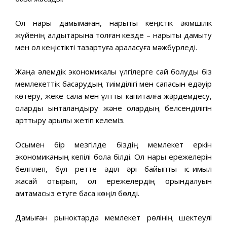
Ол нарық дамымаған, нарықтық кеңістік əкімшілік
жүйенің қалдықтарына толған кезде – нарықты дамыту
мен ол кеңістікті тазартуға араласуға мəжбүрледі.
Жаңа əлемдік экономикалық үлгілерге сай болуды біз
мемлекеттік басқарудың тиімділігі мен сапасын едəуір
көтеру, жеке сала мен ұлттық капиталға жəрдемдесу,
оларды ынталандыру жəне олардың белсенділігін
арттыру арқылы жетіп келеміз.
Осымен бір мезгілде біздің мемлекет еркін
экономиканың кепілі бола білді. Ол нарық ережелерін
белгілеп, бұл ретте əділ əрі байыпты іс-қимыл
жасай отырып, ол ережелердің орындалуын
қамтамасыз етуге баса көңіл бөлді.
Дамыған рыноктарда мемлекет рөлінің шектеулі