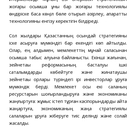
жоғары қосымша құны бар жоғары технологиялық
өндiрiске баса көңiл бөле отырып əзiрлеу, ақпараттық
технологияны енгiзу керектiгiн бiлдiредi.
Сол жылдары Қазақстанның осындай стратегияны
iске асыруға мүмкіндігі бар екендігі көп айтылды.
Олар, ең алдымен, мемлекеттiң мұнай саласынан
қосымша табыс алуына байланысты. Екiншi жағынан,
зейнетақы реформасының басталуы iшкi
сақталымдарды көбейтуге жəне жинақтаушы
зейнетақы қорлары түрiндегi iрi инвесторлар құруға
мүмкiндiк бердi. Мемлекет осы екi саланың
ресурстарын шоғырландыруға жəне экономиканы
жаңғыртуға: жұмыс iстеп тұрған кəсiпорындарды қайта
жаңартуға, экономиканың жаңа стратегиялық
салаларын құруға жiберуге тиiс делінді жəне солай
жасалды.