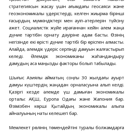
стратегиясын жасау үшiн ағымдағы геосаяси жəне
геоэкономикалық үдерістердi, келген жиырма бiрiншi
ғасырдың мүмкiндiктерi мен қауiп-қатерлерiн түйсiну
қажет. Социалистiк жүйе қирағаннан кейiн əлем жаңа
дүние тəртiбiн орнату дəуiрiне қадам басты. Өзiнің
негiзiнде екi өрiстi дүние тəртiбi бiр өрiспен алмасты.
Алайда, əлемдiк үдеріс серпiндi дамуын жалғастырып
келедi. Əлемдiк экономиканы жаһандандыру
дамудың аса маңызды факторы болып табылады.
Шығыс Азиялық аймақтың соңғы 30 жылдағы қауырт
дамуы күштердің жаңадан орналасуына алып келдi.
Қазiргi кезде əлемде үш дамыған экономикалық
орталық: АҚШ, Еуропа Одағы жəне Жапония бар.
Өзiмiзбен көршi Қытайдың экономикалық алыпқа
айналуының нақты келешегi бар.
Мемлекет рөлiнiң төмендейтiнi туралы болжамдарға