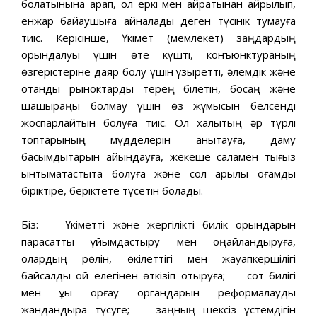
болатынына қарап, ол еркі мен қайратынан айрылып,
енжар байқаушыға айналады деген түсінік тумауға
тиіс. Керісінше, Үкімет (мемлекет) заңдардың
орындалуы үшін өте күшті, конъюнктураның
өзгерістеріне даяр болу үшін құзыретті, əлемдік жəне
отандық рыноктарды терең білетін, босаң жəне
шашыраңқы болмау үшін өз жұмысын белсенді
жоспарлайтын болуға тиіс. Ол халықтың əр түрлі
топтарының мүдделерін анықтауға, даму
басымдықтарын айқындауға, жекеше саламен тығыз
ынтымақтастықта болуға жəне сол арқылы қоғамды
біріктіре, беріктете түсетін болады.
Біз: — Үкіметті жəне жергілікті билік орындарын
парасатты ұйымдастыру мен оңайландыруға,
олардың рөлін, өкілеттігі мен жауапкершілігі
байсалды ой елегінен өткізіп отыруға; — сот билігі
мен құқық қорғау органдарын реформалауды
жандандыра түсуге; — заңның шексіз үстемдігін