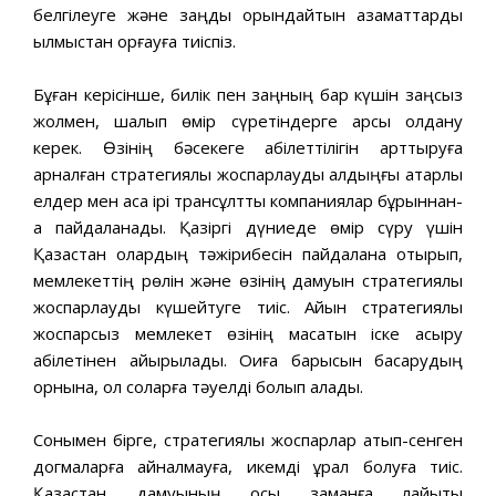
белгілеуге жəне заңды орындайтын азаматтарды
қылмыстан қорғауға тиіспіз.
Бұған керісінше, билік пен заңның бар күшін заңсыз
жолмен, шалқып өмір сүретіндерге қарсы қолдану
керек. Өзiнің бəсекеге қабiлеттілігiн арттыруға
арналған стратегиялық жоспарлауды алдыңғы қатарлы
елдер мен аса iрi трансұлттық компаниялар бұрыннан-
ақ пайдаланады. Қазiргi дүниеде өмiр сүру үшiн
Қазақстан олардың тəжiрибесiн пайдалана отырып,
мемлекеттiң рөлiн жəне өзiнiң дамуын стратегиялық
жоспарлауды күшейтуге тиiс. Айқын стратегиялық
жоспарсыз мемлекет өзiнің мақсатын iске асыру
қабiлетiнен айырылады. Оқиға барысын басқарудың
орнына, ол соларға тəуелдi болып қалады.
Сонымен бiрге, стратегиялық жоспарлар қатып-сенген
догмаларға айналмауға, икемдi құрал болуға тиiс.
Қазақстан дамуының осы заманға лайықты