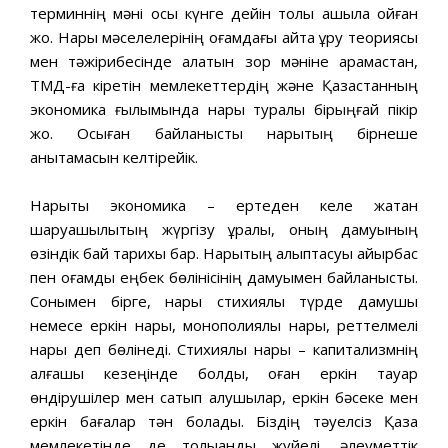
терминнің мəні осы күнге дейін толық ашыла қойған
жоқ. Нарық мəселелерінің қоғамдағы қайта құру теориясы
мен тəжірибесінде алатын зор мəніне қарамастан,
ТМД-ға кіретін мемлекеттердің жəне Қазақстанның
экономика ғылымында нарық туралы бірыңғай пікір
жоқ. Осыған байланысты нарықтың бірнеше
анықтамасын келтірейік.
Нарықтық экономика – ертеден келе жатқан
шаруашылықтың жүргізу құралы, оның дамуының
өзіндік бай тарихы бар. Нарықтың қалыптасуы айырбас
пен қоғамдық еңбек бөлінісінің дамуымен байланысты.
Сонымен бірге, нарық стихиялы түрде дамушы
немесе еркін нарық, монополиялы нарық, реттелмелі
нарық деп бөлінеді. Стихиялы нарық – капитализмнің
алғашқы кезеңінде болды, оған еркін тауар
өндірушілер мен сатып алушылар, еркін бəсеке мен
еркін бағалар тəн болады. Біздің тəуелсіз Қазақ
мемлекетінде де толыққанды жүйелі, əлеуметтік