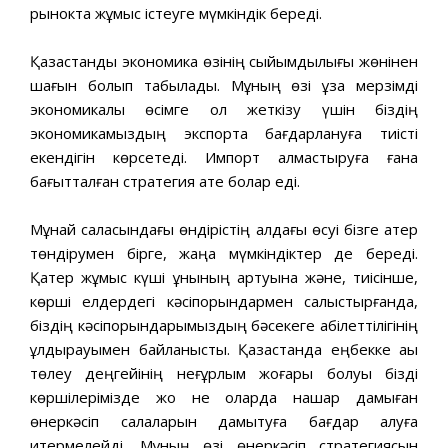
рынокта жұмыс iстеуге мүмкiндiк бередi.
Қазақстандық экономика өзiнiң сыйымдылығы жөнiнен
шағын болып табылады. Мұның өзi ұзақ мерзiмдi
экономикалық өсiмге қол жеткiзу үшiн бiздiң
экономикамыздың экспортқа бағдарлануға тиiстi
екендiгiн көрсетедi. Импорт алмастыруға ғана
бағытталған стратегия қате болар едi.
Мұнай саласындағы өндiрiстің алдағы өсуi бiзге қатер
төндiрумен бiрге, жаңа мүмкiндiктер де бередi.
Қатер жұмыс күшi құнының артуына жəне, тиiсiнше,
көршi елдердегi кəсiпорындармен салыстырғанда,
бiздің кəсіпорындарымыздың бəсекеге қабілеттiлiгiнің
құлдырауымен байланысты. Қазақстанда еңбекке ақы
төлеу деңгейiнiң неғұрлым жоғары болуы бiздi
көршiлерiмiзде жоқ не оларда нашар дамыған
өнеркəсiп салаларын дамытуға бағдар алуға
итермелейдi. Мұның өзi өнеркəсiп стратегиясын