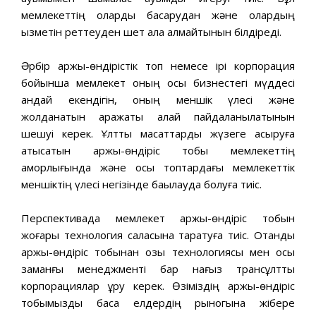
мемлекеттiң оларды басқарудан жəне олардың
қызметiн реттеуден шет қала алмайтынын бiлдiредi.
Əрбiр қаржы-өндiрiстік топ немесе iрi корпорация
бойынша мемлекет оның осы бизнестегi мүддесi
қандай екендiгiн, оның меншiк үлесi жəне
жолданатын қаражаты қалай пайдаланылатынын
шешуi керек. Ұлттық мақсаттарды жүзеге асыруға
қатысатын қаржы-өндiрiс тобы мемлекеттiң
қамқорлығында жəне осы топтардағы мемлекеттiк
меншiктiң үлесi негiзiнде бақылауда болуға тиiс.
Перспективада мемлекет қаржы-өндiрiс тобын
жоғары технология саласына таратуға тиiс. Отандық
қаржы-өндiрiс тобынан озық технологиясы мен осы
заманғы менеджментi бар нағыз трансұлттық
корпорациялар құру керек. Өзiмiздің қаржы-өндiрiс
тобымызды басқа елдердiң рыногына жiбере