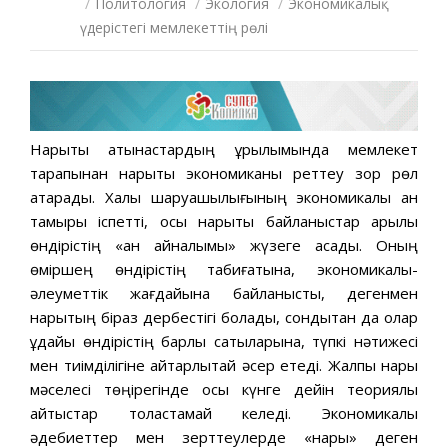
/
Политология
/
Экология
/
Экономикалық
үдерістегі мемлекеттің рөлі
Нарықтық қатынастардың құрылымында мемлекет
тарапынан нарықтық экономиканы реттеу зор рөл
атқарады. Халық шаруашылығының экономикалық қан
тамыры іспетті, осы нарықтық байланыстар арқылы
өндірістің «қан айналымы» жүзеге асады. Оның
өміршең өндірістің табиғатына, экономикалық-
əлеуметтік жағдайына байланысты, дегенмен
нарықтың біраз дербестігі болады, сондықтан да олар
ұдайы өндірістің барлық сатыларына, түпкі нəтижесі
мен тиімділігіне айтарлықтай əсер етеді. Жалпы нарық
мəселесі төңірегінде осы күнге дейін теориялық
айтыстар толастамай келеді. Экономикалық
əдебиеттер мен зерттеулерде «нарық» деген