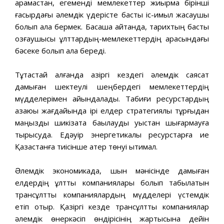
қарамастан, егемендi мемлекеттер жиырма бiрiншi
ғасырдағы əлемдiк үдерісте басты iс-қимыл жасаушы
болып қала бермек. Басқаша айтқанда, тарихтың басты
қозғаушысы ұлттардың-мемлекеттердің арасындағы
бəсеке болып қала бередi.
Тұтастай алғанда қазiргi кездегi əлемдiк саясат
дамыған шектеулi шеңбердегi мемлекеттердiң
мүдделерiмен айқындалады. Табиғи ресурстардың
азаюы жағдайында iрi елдер стратегиялық тұрғыдан
маңызды шикiзатқа бақылауды уыстан шығармауға
тырысуда. Едəуiр энергетикалық ресурстарға ие
Қазақстанға тиiсiнше қатер төнуi ықтимал.
Əлемдiк экономикада, шын мəнiсiнде дамыған
елдердiң ұлттық компаниялары болып табылатын
трансұлттық компаниялардың мүдделерi үстемдiк
етiп отыр. Қазiргi кезде трансұлттық компаниялар
əлемдiк өнеркəсiп өндiрiсiнiң жартысына дейiн