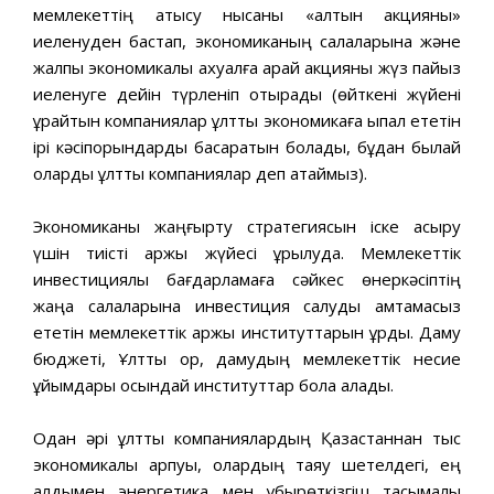
мемлекеттiң қатысу нысаны «алтын акцияны»
иеленуден бастап, экономиканың салаларына жəне
жалпы экономикалық ахуалға қарай акцияны жүз пайыз
иеленуге дейін түрленiп отырады (өйткенi жүйенi
құрайтын компаниялар ұлттық экономикаға ықпал ететiн
iрi кəсiпорындарды басқаратын болады, бұдан былай
оларды ұлттық компаниялар деп атаймыз).
Экономиканы жаңғырту стратегиясын iске асыру
үшiн тиiстi қаржы жүйесi құрылуда. Мемлекеттiк
инвестициялық бағдарламаға сəйкес өнеркəсiптің
жаңа салаларына инвестиция салуды қамтамасыз
ететiн мемлекеттік қаржы институттарын құрды. Даму
бюджетi, Ұлттық қор, дамудың мемлекеттiк несие
ұйымдары осындай институттар бола алады.
Одан əрi ұлттық компаниялардың Қазақстаннан тыс
экономикалық қарпуы, олардың таяу шетелдегi, ең
алдымен энергетика мен құбырөткiзгiш тасымалы