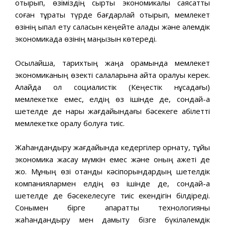
отырып, өзiмiздің сыртқы экономикалық саясатты
соған тұрақты түрде бағдарлай отырып, мемлекет
өзiнiң ықпал ету саласын кеңейте алады жəне əлемдiк
экономикада өзiнiң маңызын көтередi.
Осылайша, тарихтың жаңа орамында мемлекет
экономиканың өзектi салаларына қайта оралуы керек.
Алайда ол социалистiк (Кеңестiк нұсқадағы)
мемлекетке емес, елдің өз iшiнде де, сондай-ақ
шетелде де нарық жағдайындағы бəсекеге қабiлеттi
мемлекетке оралу болуға тиiс.
Жаһандандыру жағдайында кедергілер орнату, тұйық
экономика жасау мүмкiн емес жəне оның қажетi де
жоқ. Мұның өзi отандық кəсiпорындардың шетелдiк
компаниялармен елдің өз iшiнде де, сондай-ақ
шетелде де бəсекелесуге тиiс екендiгiн білдiредi.
Сонымен бiрге ақпараттық технологияны
жаһандандыру мен дамыту бiзге бүкiлəлемдiк