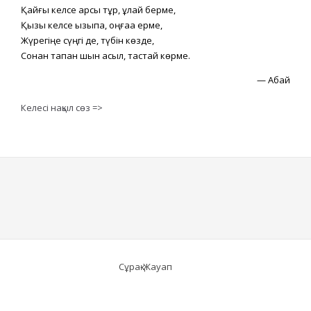
Қайғы келсе қарсы тұр, құлай берме,
Қызық келсе қызықпа, оңғаққа ерме,
Жүрегіңе сүңгі де, түбін көзде,
Сонан тапқан шын асыл, тастай көрме.
—
Абай
Келесі нақыл сөз =>
Сұрақ-Жауап