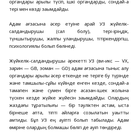
органдары арқылы түсіп, ішкі органдарды, сондай-ақ
тері мен көзді зақымдайды.
Адам ағзасына әсер етуіне қарай УЗ жүйелік-
салдандырушы (сал болу), тері-іріңдік,
түншықтырушы, жалпы уландырушы, тітіркендіргіш,
психологиялық болып бөлінеді.
Жүйкелік-салдандырушы әрекетті УЗ (ви-икс — VX,
зарин — GB, зоман — GD) адам ағзасына тыныс алу
ор­гандары арқылы әсер еткенде не теріге бу түрінде
және тамшылы-сұйық күйінде енген кезде, сондай-ақ
тамақпен және сумен бірге асқазан-ішек жолына
түскен кезде жүйке жүйесін зақымдайды. Олардың
жаздағы тұрақтылығы — бір тәуліктен астам, қыста
бірнеше апта, тіпті айларға созылатын уақытты
қамтиды. Бұл УЗ ең қауіпті болып табылады. Адам
өміріне олардың болмашы бөлігі де қауіп төндіреді.