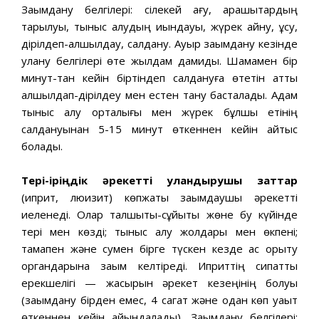
Зақымдану белгілері: сілекей ағу, қарашықтардың
тарылуы, тыныс алудың қиындауы, жүрек айну, құсу,
дірілдеп-қалшылдау, салдану. Ауыр зақымдану кезінде
улану белгілері өте жылдам дамиды. Шамамен бір
минут-тан кейін біртіндеп салдануға өтетін қатты
қалшылдап-дірілдеу мен естен тану басталады. Адам
тыныс алу орталығы мен жүрек бұлшық етінің
салдануынан 5-15 минут өткеннен кейін қайтыс
болады.
Тері-іріңдік әрекетті
уландырушы заттар
(иприт, люизит) көпжақты зақымдаушы әрекетті
иеленеді. Олар талшықты-сұйықтық жөне бу күйінде
тері мен көзді; ты­ныс алу жолдары мен өкпені;
тамақпен және сумен бірге түскен кезде ас қорыту
органдарына зақым келтіреді. Иприттің сипатты
ерекшелігі — жасырын әрекет кезеңінің болуы
(зақымдану бірден емес, 4 сагат және одан көп уақыт
өткеннен кейін айқындалады). Зақымдану белгілері: