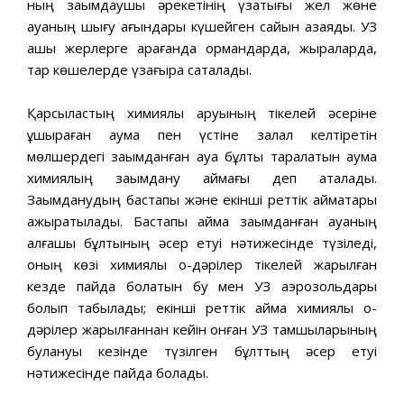
ның зақымдаушы әрекетінің үзақтығы жел жөне
ауаның шығу ағындары күшейген сайын азаяды. УЗ
ашық жерлерге қарағанда ормандарда, жыраларда,
тар көшелерде үзағырақ сақталады.
Қарсыластың химиялық қаруының тікелей әсеріне
ұшыраған аумақ пен үстіне залал келтіретін
мөлшердегі зақымданған ауа бұлты таралатын аумақ
химиялың зақымдану аймағы деп аталады.
Зақымданудың бастапқы және екінші реттік аймақтары
ажыратылады. Бастапқы аймақ зақымданған ауаның
алғашқы бұлтының әсер етуі нәтижесінде түзіледі,
оның көзі химиялық оқ-дәрілер тікелей жарылған
кезде пайда болатын бу мен УЗ аэрозольдары
болып табылады; екінші реттік аймақ химиялық оқ-
дәрілер жарылғаннан кейін қонған УЗ тамшыларының
булануы кезінде түзілген бұлттың әсер етуі
нәтижесінде пайда болады.