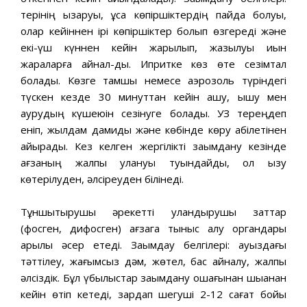
терінің қызаруы, ұсақ көпіршіктердің пайда болуы,
олар кейіннен ірі көпіршіктер болып өзгереді және
екі-үш күннен кейін жарылып, жазылуы қиын
жараларға айнал-ды. Ипритке көз өте сезімтал
болады. Көзге тамшы немесе аэрозоль түріндегі
түскен кезде 30 минуттан кейін ашу, қышу мен
аурудың күшеюін сезінуге болады. УЗ тереңдеп
еніп, жылдам дамиды және көбінде көру қабілетінен
айырады. Кез келген жергілікті зақымдану кезінде
ағзаның жалпы улануы туындайды, ол қызу
көтерілуден, әлсіреуден білінеді.
Тұншықтырушы әрекетті уландырушы заттар
(фосген, дифосген) ағзага тыныс алу органдары
арқылы әсер етеді. Зақымдау белгілері: ауыздағы
тәттілеу, жағымсыз дәм, жөтел, бас айналу, жалпы
әлсіздік. Бұл қүбылыстар зақымдану ошағынан шыққанан
кейін өтіп кетеді, зардап шегуші 2-12 сағат бойы