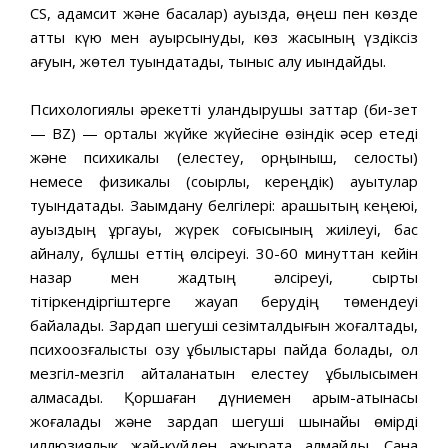
CS, адамсит және басқалар) ауызда, өңеш пен көзде
қатты күю мен ауырсынуды, көз жасының үздіксіз
ағуын, жөтел туындатады, тыныс алу қиындайды.
Психологиялық әрекетті уландырушы заттар (би-зет
— BZ) — орталық жүйке жүйесіне өзіндік әсер етеді
және психикалық (елестеу, қорңыныш, селқостық)
немесе физикалық (соқырлық, кереңдік) ауытқулар
туындатады. Зақымдану белгілері: қарашықтың кеңеюі,
ауыздың құргауы, жүрек соғысының жиілеуі, бас
айналу, бұлшық еттің өлсіреуі. 30-60 минуттан кейін
назар мен жадтың әлсіреуі, сыртқы
тітіркендіргіштерге жауап берудің төмендеуі
байқалады. Зардап шегуші сезімталдығын жоғалтады,
психоқозғалыстық қозу құбылыстары пайда болады, ол
мезгіл-мезгіл қайталанатын елестеу құбылысымен
алмасады. Қоршаған дүниемен қарым-қатынасы
жоғалады және зардап шегуші шынайы өмірді
иллюзиялык жай-күйден ажырата алмайды. Сана