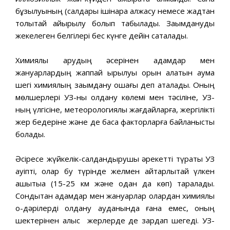
бұзылуының (салдары ішінара алжасу немесе жадтан
толықтай айырылу болып табылады. Зақымданудық
жекелеген белгілері бес күнге дейін сақталады.
Химиялық қарудың әсерінен адамдар мен
жануарлардың жаппай қырылуы орын алатын аумақ
шегі химиялың зақымдану ошағы деп аталады. Оның
мөлшерлері УЗ-ны қолдану көлемі мен тәсіліне, УЗ-
ның үлгісіне, метеорологиялық жағдайларға, жергілікті
жер бедеріне және де басқа факторларға байланысты
болады.
Әсіресе жүйкелік-салдандырушы әрекетті түрақты УЗ
қауіпті, олар бу түрінде желмен айтарлықтай үлкен
қашықтыққа (15-25 км және одан да көп) таралады.
Сондықтан адамдар мен жануарлар олардан химиялық
оқ-дәрілерді қолдану ауданында ғана емес, оның
шектерінен алыс жерлерде де зардап шегеді. УЗ-