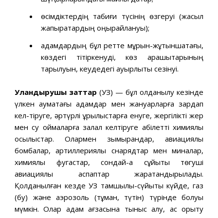
өсімдіктердің табиғи түсінің өзгеруі (жасыл
жапырақтардың қоңырқайлануы);
адамдардың бұл ретте мұрын-жұтқыншақтағы,
көздегі тітіркенуді, көз қарашықтарының
тарылуын, кеудедегі ауырлықты сезінуі.
Уландырушы заттар
(УЗ) — бұл қолданылу кезінде
үлкен аумақтағы адамдар мен жануарларға зардап
кел-тіруге, әртүрлі құрылыстарға енуге, жергілікті жер
мен су қоймаларға залал келтіруге қабілетті химиялық
қосылыстар. Олармен зымырандар, авиациялық
бомбалар, артиллериялық снарядтар мен миналар,
химиялық фугастар, сондай-ақ сұйықтық төгуші
авиациялық аспаптар жарақтандырылады.
Қолданылған кезде УЗ тамшылы-сүйықтық күйде, газ
(бу) және аэрозоль (тұман, түтін) түрінде болуы
мүмкін. Олар адам ағзасына тыныс алу, ас қорыту