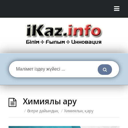
Химиялық қару
/
Әскери дайындық
/
Химиялық қару