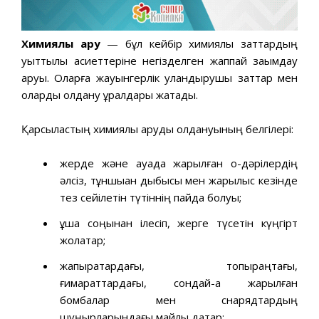
Химиялық қару
— бұл кейбір химиялық заттардың
уыттылық қасиеттеріне негізделген жаппай зақымдау
қаруы. Оларға жауынгерлік уландырушы заттар мен
оларды қолдану құралдары жатады.
Қарсыластың химиялық қаруды қолдануының белгілері:
жерде және ауада жарылған оқ-дәрілердің
әлсіз, тұншыққан дыбысы мен жарылыс кезінде
тез сейілетін түтіннің пайда болуы;
ұшақ соңынан ілесіп, жерге түсетін күңгірт
жолақтар;
жапырақтардағы, топыраңтағы,
ғимараттардағы, сондай-ақ жарылған
бомбалар мен снарядтардың
шүңқырларындағы майлы дақтар;