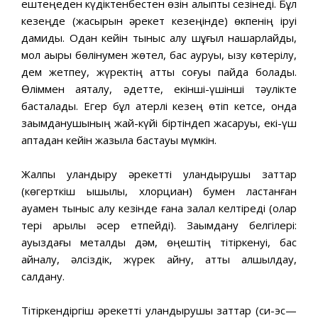
ештеңеден күдіктенбестен өзін қалыпты сезінеді. Бұл
кезеңде (жасырын әрекет кезеңінде) өкпенің іруі
дамиды. Одан кейін тыныс алу шұғыл нашарлайды,
мол қақырық бөлінумен жөтел, бас ауруы, қызу көтерілу,
дем жетпеу, жүректің қатты соғуы пайда болады.
Өліммен аяқталу, әдетте, екінші-үшінші тәулікте
басталады. Егер бұл қатерлі кезең өтіп кетсе, онда
зақымданушының жай-күйі біртіндеп жақсаруы, екі-үш
аптадан кейін жазыла бастауы мүмкін.
Жалпы уландыру әрекетті уландырушы заттар
(көгерткіш қышқылы, хлорциан) бумен ластанған
ауамен тыныс алу кезінде ғана залал келтіреді (олар
тері арқылы әсер етпейді). Зақымдану белгілері:
ауыздағы металдық дәм, өңештің тітіркенуі, бас
айналу, әлсіздік, жүрек айну, қатты қалшылдау,
салдану.
Тітіркендіргіш әрекетті уландырушы заттар (си-эс—