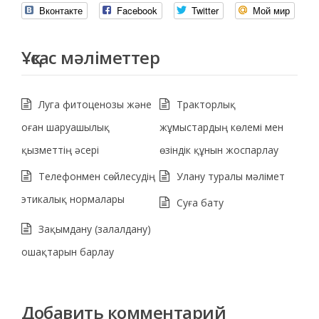
Вконтакте
Facebook
Twitter
Мой мир
Ұқсас мәліметтер
Луга фитоценозы және
Тракторлық
оған шаруашылық
жұмыстардың көлемі мен
қызметтің әсері
өзіндік құнын жоспарлау
Телефонмен сөйлесудің
Улану туралы мәлімет
этикалық нормалары
Суға бату
Зақымдану (залалдану)
ошақтарын барлау
Добавить комментарий