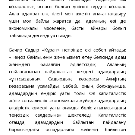
көзқарастың қоспасы болған үшінші түрдегі көзқарас
Алла адамзаттың тілегі мен қажетін қанағаттандыру
үшін мол байлық жаратса да, адамның өзі де
экономикалық мәселенің басты қайнары болып
табылады дегенді қуаттайды.
Бачир Садыр «Құран» негізінде екі себеп айтады:
«Теңсіз байлық, өнім және қызмет өтеу бөлісінде адам
жөніндегі байқалған әділетсіздік; Алланың
сыйлағанынан пайдаланған кездегі адамдардың
«құнтсыздығы». Садырдың көзқарасы Алифтың
көзқарасына ұқсамайды. Себебі, оның болжауынша,
адамдардың өндіріс қуаты толық. Ол капиталистік
және социалистік экономикалық жүйеде адамдардың
өндірістік көмескі қуаты қоғамдық бөліс қатынасындағы
теңсіздік салдарынан шектеледі. Капиталистік
қоғамда, адамдардың байлықтан пайдалану
барысындағы оспадарлығы жүйенің байлықтан