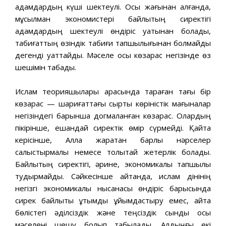
адамдардың күші шектеулі. Осы жағынан алғанда,
мұсылман экономистері байлықтың сиректігі
адамдардың шектеулі өндіріс қуатынан болады,
табиғаттың өзіндік табиғи тапшылығынан болмайды
дегенді қуаттайды. Мәселе осы көзқарас негізінде өз
шешімін табады.
Ислам теорияшылары арасында тараған тағы бір
көзқарас — шариғаттағы сыртқы көріністік мағыналар
негізіндегі барынша догмаланған көзқарас. Олардың
пікірінше, ешқандай сиректік өмір сүрмейді. Қайта
керісінше, Алла жаратқан барлық нәрселер
салыстырмалы немесе толықтай жетерлік болады.
Байлықтың сиректігі, әрине, экономикалық тапшылық
тудырмайды. Сәйкесінше айтқанда, ислам дінінің
негізгі экономикалық нысанасы өндіріс барысында
сирек байлықты ұтымды ұйымдастыру емес, қайта
бөлістегі әділсіздік және теңсіздік сынды осы
мәселені шешу болып табылады. Алдыңғы екі