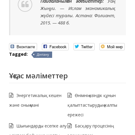
Пайдаланылған әдебиеттер:
Уаң
Жыңуи. — Ислам экономикалық
жүйесі туралы. Астана: Фолиант,
2015. — 488 б.
Вконтакте
Facebook
Twitter
Мой мир
Tagged:
Дінтану
Ұқсас мәліметтер
Энергетикалық кешен
Өнімнің өзіндік құнын
және оның мәні
қалыптастырудың жалпы
ережесі
Шығындарды есепке алу
Басқару процесінің