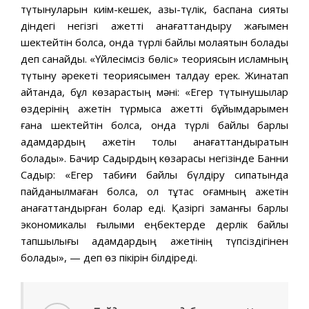
түтынуларын киім-кешек, азық-түлік, баспана сияқты
діндегі негізгі қажетті қанағаттандыру жағымен
шектейтін болса, онда түрлі байлық молаятын болады
деп санайды. «Үйлесімсіз бөліс» теориясын исламның
түтыну әрекеті теориясымен талдау қерек. Жинақтап
айтқанда, бұл көзқарастың мәні: «Егер түтынушылар
өздерінің қажетін түрмысқа қажетті бұйымдарымен
ғана шектейтін болса, онда түрлі байлық барлық
адамдардың қажетін толық қанағаттандыратын
болады». Бачир Садырдың көзқарасы негізінде Банни
Садыр: «Егер табиғи байлық бүлдіру сипатында
пайданылмаған болса, ол тұтас қоғамның қажетін
қанағаттандырған болар еді. Қазіргі заманғы барлық
экономикалық ғылыми еңбектерде дерлік байлық
тапшылығы адамдардың қажетінің түпсіздігінен
болады», — деп өз пікірін білдіреді.