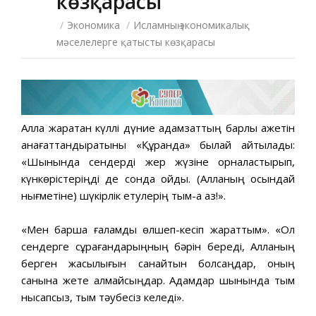
көзқарасы
/
Экономика
/
Исламның экономикалық
мәселелерге қатысты көзқарасы
Алла жаратқан күллі дүние адамзаттың барлық қажетін
қанағаттандыратыны «Құранда» былай айтылады:
«Шынында сендерді жер жүзіне орналастырып,
күнкөрістеріңді де сонда қойдық. (Алланың осындай
нығметіне) шүкірлік етулерің тым-ақ аз!».
«Мен барша ғаламды өлшеп-кесіп жараттым». «Ол
сендерге сұрағандарыңның бәрін береді, Алланың
берген жақсылығын санайтын болсаңдар, оның
санына жете алмайсыңдар. Адамдар шынында тым
нысапсыз, тым тәубесіз келеді».