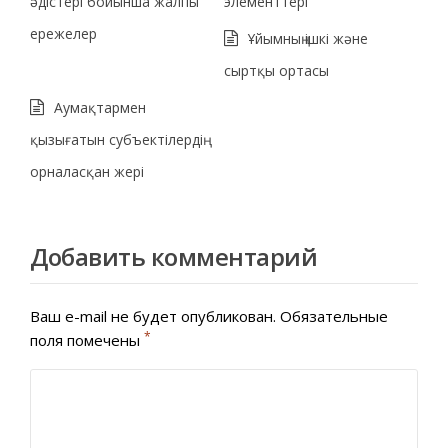
әдістері бойынша жалпы
элементтері
ережелер
Ұйымның ішкі және
сыртқы ортасы
Аумақтармен
қызығатын субъектілердің
орналасқан жері
Добавить комментарий
Ваш e-mail не будет опубликован.
Обязательные
*
поля помечены