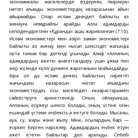
экономикалық мәселелерде өздерінің пікірлерін
негізгі ағымдық экономистердің көзқарасынан айқын
айырмайды. Олар ислам дініндегі байлықты аз
жинауға немқұрайлы қарайды. Алла адамдарды
кепілдендіретінін «Құранда» ашық жарияланған (7:10).
Ислам экономистері мен қазіргі заман экономистері
байлықты аз жинау мен нысап шексіздігі жагында
ортақ таным бар дегенді ұсынады. Алиф «Алланың
адамдардың қажетін қанағаттандыру үшін ұжмақ пен
жер жүзінде күллі дүниені жаратқанын» мойындайды.
Бірақ ол да ислам дінінің байлықтың сиректігі
жағындағы көзқарасын негізгі ағымдағы
экономистердің осы мәселедегі көзқарастарымен
сәйкестіруге әрекеттенеді. Оның ойлауынша,
Алланың есіркеуі шексіз болады, оның үстіне оған
ешқандай үстеме еңбексіз-ақ жетуге болады. Мысалы,
ауа, су, жарық және жылу. Міне, осылардың бәрі —
есіркеп берген нәрселер. Адамдардың еңбек етуін
қажет ететін байлықтар деп қаралады. Себебі