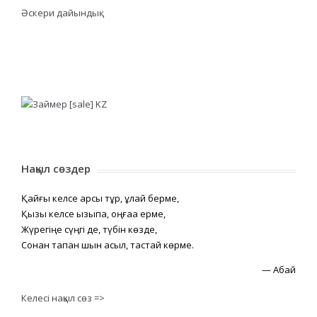
Әскери дайындық
Нақыл сөздер
Қайғы келсе қарсы тұр, құлай берме,
Қызық келсе қызықпа, оңғаққа ерме,
Жүрегіңе сүңгі де, түбін көзде,
Сонан тапқан шын асыл, тастай көрме.
—
Абай
Келесі нақыл сөз =>