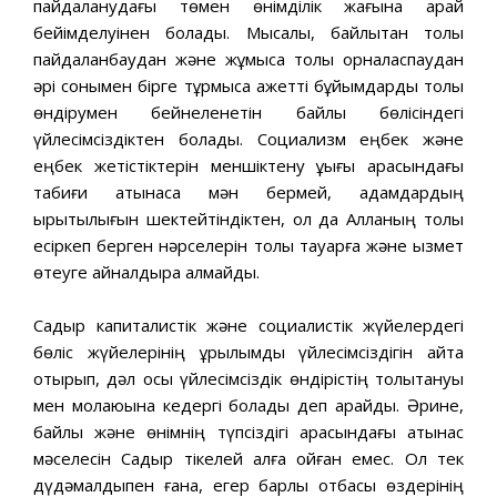
пайдаланудағы төмен өнімділік жағына қарай
бейімделуінен болады. Мысалы, байлықтан толық
пайдаланбаудан және жұмысқа толық орналаспаудан
әрі сонымен бірге тұрмысқа қажетті бұйымдарды толық
өндірумен бейнеленетін байлық бөлісіндегі
үйлесімсіздіктен болады. Социализм еңбек және
еңбек жетістіктерін меншіктену құқығы арасындағы
табиғи қатынасқа мән бермей, адамдардың
ырықтылығын шектейтіндіктен, ол да Алланың толық
есіркеп берген нәрселерін толық тауарға және қызмет
өтеуге айналдыра алмайды.
Садыр капиталистік және социалистік жүйелердегі
бөліс жүйелерінің құрылымдық үйлесімсіздігін айта
отырып, дәл осы үйлесімсіздік өндірістің толықтануы
мен молаюына кедергі болады деп қарайды. Әрине,
байлық және өнімнің түпсіздігі арасындағы қатынас
мәселесін Садыр тікелей алға қойған емес. Ол тек
дүдәмалдықпен ғана, егер барлық отбасы өздерінің