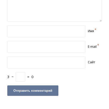
*
Имя
*
E-mail
Сайт
3
−
=
0