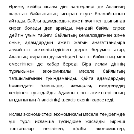
Әрине, кейбір ислам діні заңгерлері де Алланың
жаратқан байлығының ысырап етуге болмайтынын
айтады. Байлық адамдардың қажеті жөнінен шынында
сирек болады деп қарайды. Мұндай байлық сирек
дейтін ұғым табиғи байлықтың кемелсіздігінен және
оның адамдардың қажеті жағын қанағаттандыра
алмайтын жеткіліксіздігінен дерек берумен қатар,
Алланың жаратқан дүниесіндегі заттық байлықтың мол
еместігінен де хабар береді. Бірақ ислам дінінің
тұрғысынан экономикалық мәселе байлықтың
тапшылығынан туындамайды. Қайта адамдардың
бойындағы өзімшілдік, жемқорлық, иемденудің
кесірінен туындайды. Адамның осы қасиеттері оның
ындынының (нәпсісінің) шексіз екенін көрсетеді.
Ислам экономистері экономикалық мәселе төңірегінде
үш түрлі исламша түсіндірме жасайды. Бірінші
топтағылар негізінен, кәсіби экономистер,