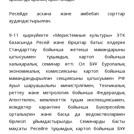
Ресейде асхана және әмбебап сорттар
аудандастырылған.
9-11 қыркүйекте «Меристемные культуры» ЭТК
базасында Ресей және бірқатар батыс елдерінің
Стандарттау бойынша жетекші мамандарының
қатысуымен тұқымдық картоп бойынша
халықаралық семинар өтті. Ол БҰҰ Еуропалық
экономикалық комиссиясының картоп бойынша
мамандандырылған секциясының қатысуымен РФ
Ауыл шаруашылығы министрлігімен, Техникалық
реттеу және метрология бойынша Федералдық
Агенттікпен, мемлекеттік тұқым инспекциясымен,
өсімдіктер карантині бойынша Бүкілресейлік
орталықпен және басқа да ведомстволармен
бірлесіп ұйымдастырылды. Семинардың басты
мақсаты Ресейге тұқымдық картоп бойынша БҰҰ