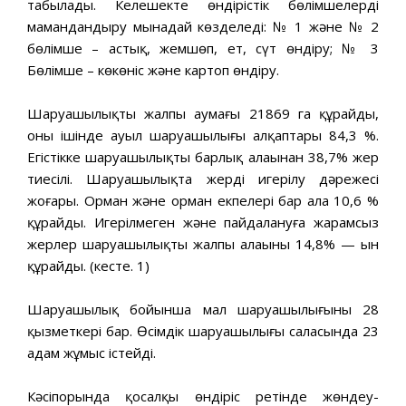
табылады. Келешекте өндірістік бөлімшелерді
мамандандыру мынадай көзделеді: № 1 және № 2
бөлімше – астық, жемшөп, ет, сүт өндіру; № 3
Бөлімше – көкөніс және картоп өндіру.
Шаруашылықтың жалпы аумағы 21869 га құрайды,
оның ішінде ауыл шаруашылығы алқаптары 84,3 %.
Егістікке шаруашылықтың барлық алаңынан 38,7% жер
тиесілі. Шаруашылықта жердің игерілу дәрежесі
жоғары. Орман және орман екпелері бар алаң 10,6 %
құрайды. Игерілмеген және пайдалануға жарамсыз
жерлер шаруашылықтың жалпы алаңының 14,8% — ын
құрайды. (кесте. 1)
Шаруашылық бойынша мал шаруашылығының 28
қызметкері бар. Өсімдік шаруашылығы саласында 23
адам жұмыс істейді.
Кәсіпорында қосалқы өндіріс ретінде жөндеу-