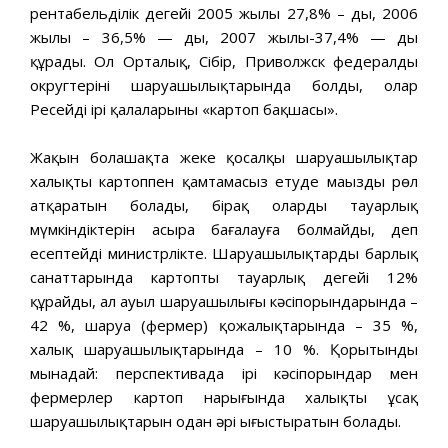
рентабельділік деңгейі 2005 жылы 27,8% – ды, 2006
жылы – 36,5% — ды, 2007 жылы-37,4% — ды
құрады. Ол Орталық, Сібір, Приволжск федералды
округтерінің шаруашылықтарында болды, олар
Ресейдің ірі қалаларының «картоп бақшасы».
Жақын болашақта жеке қосалқы шаруашылықтар
халықты картоппен қамтамасыз етуде маңызды рөл
атқаратын болады, бірақ олардың тауарлық
мүмкіндіктерін асыра бағалауға болмайды, деп
есептейді министрлікте. Шаруашылықтардың барлық
санаттарында картоптың тауарлық деңгейі 12%
құрайды, ал ауыл шаруашылығы кәсіпорындарында –
42 %, шаруа (фермер) қожалықтарында – 35 %,
халық шаруашылықтарында – 10 %. Қорытынды
мынадай: перспективада ірі кәсіпорындар мен
фермерлер картоп нарығында халықтың ұсақ
шаруашылықтарын одан әрі ығыстыратын болады.