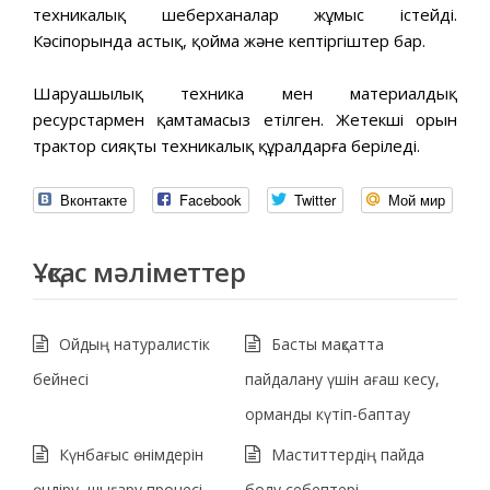
техникалық шеберханалар жұмыс істейді.
Кәсіпорында астық, қойма және кептіргіштер бар.
Шаруашылық техника мен материалдық
ресурстармен қамтамасыз етілген. Жетекші орын
трактор сияқты техникалық құралдарға беріледі.
Вконтакте
Facebook
Twitter
Мой мир
Ұқсас мәліметтер
Ойдың натуралистік
Басты мақсатта
бейнесі
пайдалану үшін ағаш кесу,
орманды күтіп-баптау
Күнбағыс өнімдерін
Маститтердің пайда
өндіру, шығару процесі
болу себептері