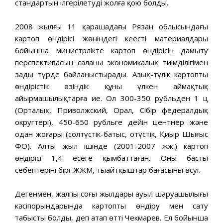
стандартын ілгерілетуді жолға қою болды.
2008 жылғы 11 қарашадағы Рязан облысындағы
картоп өндірісі жөніндегі кеңестің материалдары
бойынша министрлікте картоп өндірісін дамыту
перспективасын саланың экономикалық тиімділігімен
заңды түрде байланыстырады. Азық-түлік картоптың
өндірістік өзіндік құны үлкен аймақтық
айырмашылықтарға ие. Ол 300-350 рубльден 1 ц
(Орталық, Приволжский, Орал, Сібір федералдық
округтері), 450-650 рубльге дейін центнер және
одан жоғары (солтүстік-батыс, оңтүстік, Қиыр Шығыс
ФО). Алты жыл ішінде (2001-2007 жж.) картоп
өндірісі 1,4 есеге қымбаттаған. Оның басты
себептерінің бірі-ЖЖМ, тыңайтқыштар бағасының өсуі.
Дегенмен, жалпы соңғы жылдары ауыл шаруашылығы
кәсіпорындарында картопты өндіру мен сату
табысты болды, деп атап өтті Чекмарев. Ел бойынша