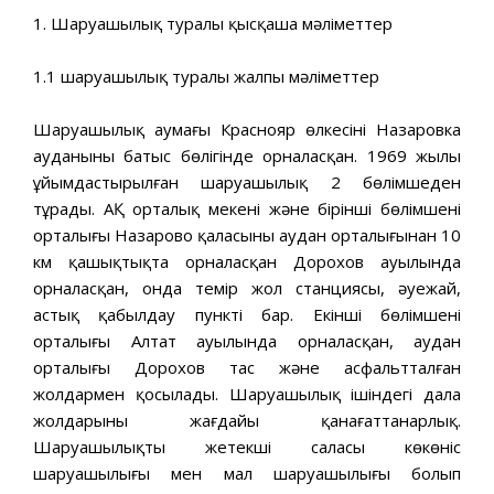
1. Шаруашылық туралы қысқаша мәліметтер
1.1 шаруашылық туралы жалпы мәліметтер
Шаруашылық аумағы Краснояр өлкесінің Назаровка
ауданының батыс бөлігінде орналасқан. 1969 жылы
ұйымдастырылған шаруашылық 2 бөлімшеден
тұрады. АҚ орталық мекені және бірінші бөлімшенің
орталығы Назарово қаласының аудан орталығынан 10
км қашықтықта орналасқан Дорохов ауылында
орналасқан, онда темір жол станциясы, әуежай,
астық қабылдау пункті бар. Екінші бөлімшенің
орталығы Алтат ауылында орналасқан, аудан
орталығы Дорохов тас және асфальтталған
жолдармен қосылады. Шаруашылық ішіндегі дала
жолдарының жағдайы қанағаттанарлық.
Шаруашылықтың жетекші саласы көкөніс
шаруашылығы мен мал шаруашылығы болып