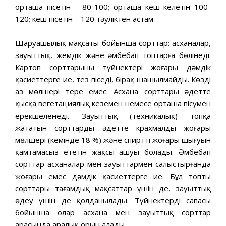
орташа пісетін – 80-100; орташа кеш келетін 100-
120; кеш пісетін – 120 тәуліктен астам.
Шаруашылық мақсаты бойынша сорттар: асханалар,
зауыттық, жемдік және әмбебап топтарға бөлінеді.
Картоп сорттарының түйнектері жоғары дәмдік
қасиеттерге ие, тез піседі, бірақ шашылмайды. Көздің
аз мөлшері терең емес. Асхана сорттары әдетте
қысқа вегетациялық кезеңмен немесе орташа пісумен
ерекшеленеді. Зауыттық (техникалық) топқа
жататын сорттардың әдетте крахмалдың жоғары
мөлшері (кемінде 18 %) және спирттің жоғары шығуын
қамтамасыз ететін жақсы ашуы болады. Әмбебап
сорттар асханалар мен зауыттармен салыстырғанда
жоғары емес дәмдік қасиеттерге ие. Бұл топтың
сорттары тағамдық мақсаттар үшін де, зауыттық
өңдеу үшін де қолданылады. Түйнектердің сапасы
бойынша олар асхана мен зауыттық сорттар
арасында аралық орын алады.