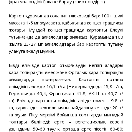
(крахмал өндірісі) және барду (спирт өндірісі).
Картоп құрамында соланин глюкозиді бар: 100 г шикі
массаға 1-5 мг жұмсақта, қабығында концентрациясы
жоғары. Мұндай концентрацияда картопты Елеулі
тұтынғанда да алкалоидтар зиянсыз. Құрамында 100
жылға 23-27 мг алкалоидтары бар картопты тұтыну
улануға әкелуі мүмкін.
Біздің елімізде картоп отырғызудың негізгі алаңдары
қара топырақты емес және Орталық қара топырақты
аймақтарда шоғырланған. Картоптың орташа
өнімділігі әлемде 16,1 т/га (Нидерландыда 45,8 т/га,
Германияда 40,4, Францияда 41,8, АҚШ-та 40,7 т/
га). Елімізде картоптың өнімділігі әлі де төмен – 9,8 т/
га, қарқынды технологияны пайдалану кезінде 20 т/
га жуық. Пісу мерзімі бойынша сорттардың мынадай
топтары бөлінеді: ерте – вегетациялық кезеңнің
ұзындығы 50-60 тәулік; орташа ерте пісетін 60-80;