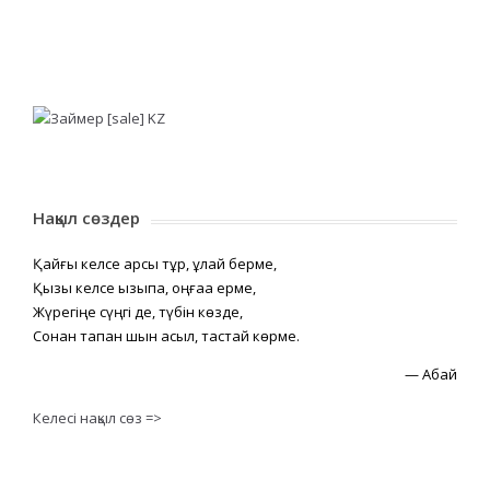
Нақыл сөздер
Қайғы келсе қарсы тұр, құлай берме,
Қызық келсе қызықпа, оңғаққа ерме,
Жүрегіңе сүңгі де, түбін көзде,
Сонан тапқан шын асыл, тастай көрме.
—
Абай
Келесі нақыл сөз =>