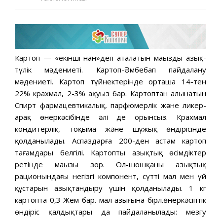
Картоп — «екінші нан»деп аталатын маңызды азық-
түлік мәдениеті. Картоп-Әмбебап пайдалану
мәдениеті. Картоп түйнектерінде орташа 14-тен
22% крахмал, 2-3% ақуыз бар. Картоптан алынатын
Спирт фармацевтикалық, парфюмерлік және ликер-
арақ өнеркәсібінде әлі де орынсыз. Крахмал
кондитерлік, тоқыма және шұжық өндірісінде
қолданылады. Аспаздарға 200-ден астам картоп
тағамдары белгілі. Картоптың азықтық өсімдіктер
ретінде маңызы зор. Ол-шошқаның азықтық
рационындағы негізгі компонент, сүтті мал мен үй
құстарын азықтандыру үшін қолданылады. 1 кг
картопта 0,3 Жем бар. мал азығына бірл.өнеркәсіптік
өндіріс қалдықтары да пайдаланылады: мезгу