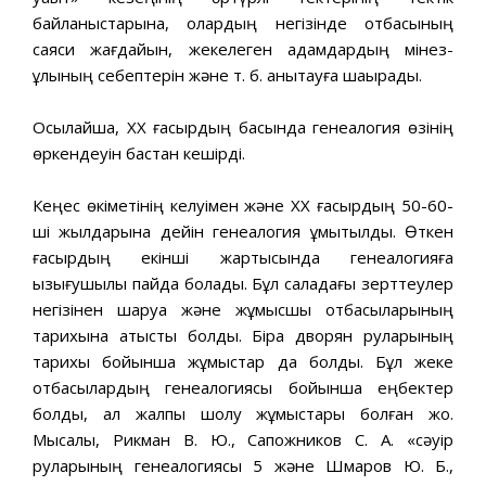
байланыстарына, олардың негізінде отбасының
саяси жағдайын, жекелеген адамдардың мінез-
құлқының себептерін және т. б. анықтауға шақырады.
Осылайша, ХХ ғасырдың басында генеалогия өзінің
өркендеуін бастан кешірді.
Кеңес өкіметінің келуімен және ХХ ғасырдың 50-60-
ші жылдарына дейін генеалогия ұмытылды. Өткен
ғасырдың екінші жартысында генеалогияға
қызығушылық пайда болады. Бұл саладағы зерттеулер
негізінен шаруа және жұмысшы отбасыларының
тарихына қатысты болды. Бірақ дворян руларының
тарихы бойынша жұмыстар да болды. Бұл жеке
отбасылардың генеалогиясы бойынша еңбектер
болды, ал жалпы шолу жұмыстары болған жоқ.
Мысалы, Рикман В. Ю., Сапожников С. А. «сәуір
руларының генеалогиясы 5 және Шмаров Ю. Б.,