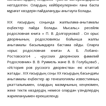
негізделген. Олардың кейбіреулерінен ғана баспа
мұрағат көздерін пайдалануды анықтауға болады.
ХІХ ғасырдың соңында жалпылама-анықтамалық
еңбектер пайда болады. Мысалы,» ресейлік
родословная книга » П. В. Долгорукова3 . Ол орыс
дворянының родословиясы бойынша жалпы
анықтамалық басылымдарға бастама қойды. Оларға
«орыс родословная книга» А. Б. Лобано-
Ростовского4 , «русских дворянских фамилий
Родословник» В. В. Руммель және В. В. Голубцова5 ,
«История ров русского дворянства» екі кітапта6
жатады . ХІХ ғасырдың соңы ХХ ғасырдың басындағы
анықтамалық еңбектер әр генеалогиялық известияның
құжатталығымен, олардың мазмұнының кеңеюімен,
жеке тектік көздердің немесе олардан үзінділердің
жариялануымен ерекшеленді.