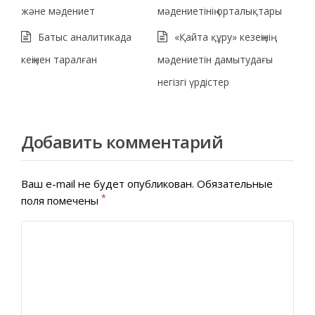
және мәдениет
мәдениетінің орталықтары
Батыс аналитикада
«Қайта құру» кезеңінің
кеңінен таралған
мәдениетін дамытудағы
негізгі үрдістер
Добавить комментарий
Ваш e-mail не будет опубликован.
Обязательные
*
поля помечены