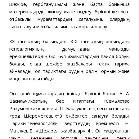
шежіре, гербтанушылық және баспа бойынша
материалдарды жинау және өңдеу, бірінші кезекте
отбасылық мұрағаттардың сақталуына, олардың
сипатталуы мен басылымына қамқорлық жасау.
ХХ ғасырдың басындағы ХІХ ғасырдың аяғындағы
генеалогияның дамуындағы маңызды
ерекшеліктердің бірі-бұл жұмыстардың пайда болуы
болды, онда шежіре жазбалары тектік тарихқа
айналады, ол тарихтағы рудың рөлін, орнын және
маңызын анықтайды.
Осындай жұмыстардың ішінде бірінші болып А. А.
Васильчиковтың бес кітаптағы «Семьяство
Разумовских» және а. П. Барсуковтың сегіз кітаптағы
«род Шереметевых»3 еңбектері санауға болады.
Тарихи-генеалогиялық зерттеудің ерекшелігі Н.
Матляев.В. «Шежірелі жазбалар» 4 . Ол «ашуланған
уақыт» кезеңінің әртүрлі тектерінің тектік