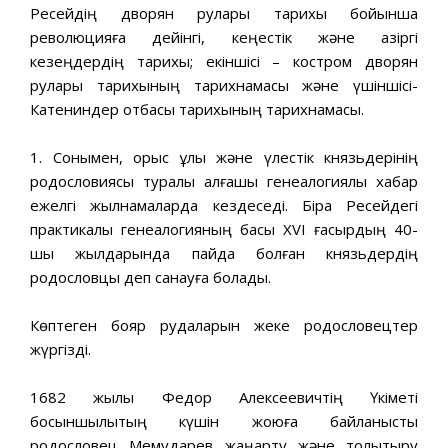
Ресейдің дворян рулары тарихы бойынша
революцияға дейінгі, кеңестік және қазіргі
кезеңдердің тарихы; екіншісі – костром дворян
рулары тарихының тарихнамасы және үшіншісі-
Катениндер отбасы тарихының тарихнамасы.
1. Сонымен, орыс ұлы және үлестік князьдерінің
родословиясы туралы алғашқы генеалогиялық хабар
ежелгі жылнамаларда кездеседі. Бірақ Ресейдегі
практикалық генеалогияның басы XVI ғасырдың 40-
шы жылдарында пайда болған князьдердің
родословцы деп санауға болады.
Көптеген бояр рудаларын жеке родословецтер
жүргізді.
1682 жылы Федор Алексеевичтің Үкіметі
босқыншылықтың күшін жоюға байланысты
родословец Мемударев жаңарту және толықтыру