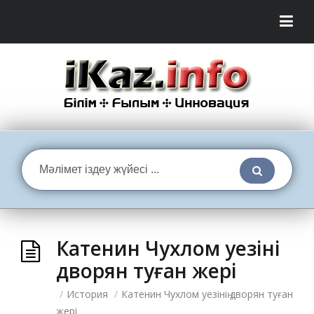
Катенин Чухлом уезінің
дворян туған жері
/
История
/
Катенин Чухлом уезінің дворян туған
жері