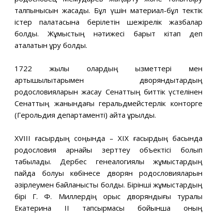
талпынысын жасады. Бұл үшін материал-бұл тектік
істер палатасына берілетін шежірелік жазбалар
болды. Жұмыстың нәтижесі барқыт кітап деп
аталатын құру болды.
1722 жылы олардың қызметтері мен
артықшылықтарымен дворяндықтардың
родословияларын жасау Сенаттың биттік үстелінен
Сенаттың жанындағы геральдмейстерлік конторге
(Герольдия департаменті) қайта құрылды.
XVIII ғасырдың соңында – XIX ғасырдың басында
родословия арнайы зерттеу объектісі болып
табылады. Дербес генеалогиялық жұмыстардың
пайда болуы көбінесе дворян родословияларын
әзірлеумен байланысты болды. Бірінші жұмыстардың
бірі Г. Ф. Миллердің орыс дворяндығы туралы
Екатерина II тапсырмасы бойынша оның