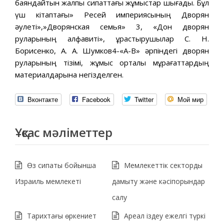
баяндайтын жалпы сипаттағы жұмыстар шығады. Бұл
үш кітаптағы» Ресей империясының Дворян
әулеті»,»Дворянская семья» 3, «Дон дворян
руларының алфавиті», құрастырушылар С. Н.
Борисенко, А. А. Шумков4-«А-В» әрпіндегі дворян
руларының тізімі, жұмыс орталық мұрағаттардың
материалдарына негізделген.
Вконтакте
Facebook
Twitter
Мой мир
Ұқсас мәліметтер
Өз сипаты бойынша
Мемлекеттік секторды
Израиль мемлекеті
дамыту және кәсіпорындар
салу
Тарихтағы өркениет
Ареал іздеу ежелгі түркі