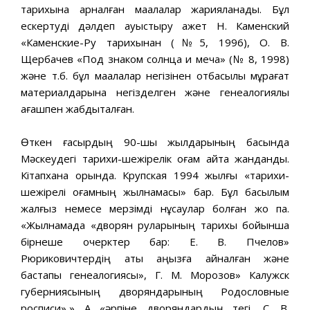
тарихына арналған мақалалар жарияланады. Бұл
ескертуді дәлдеп ауыстыру қажет Н. Каменский
«Каменские-Ру тарихынан (№5, 1996), О. В.
Щербачев «Под знаком солнца и меча» (№ 8, 1998)
және т.б. бұл мақалалар негізінен отбасылық мұрағат
материалдарына негізделген және генеалогиялық
ағашпен жабдықталған.
Өткен ғасырдың 90-шы жылдарының басында
Мәскеудегі тарихи-шежірелік қоғам қайта жанданды.
Кітапхана қорында. Крупская 1994 жылғы «тарихи-
шежірелі қоғамның жылнамасы» бар. Бұл басылым
жалғыз немесе мерзімді нұсқаулар болған жоқ па.
«Жылнамада «дворян руларының тарихы бойынша
бірнеше очерктер бар: Е. В. Пчелов»
Рюриковичтердің аты аңызға айналған және
бастапқы генеалогиясы», Г. М. Морозов» Калужск
губерниясының дворяндарының Родословные
росписи»,» А «әрпіне дворяндардың тегі, С. В.