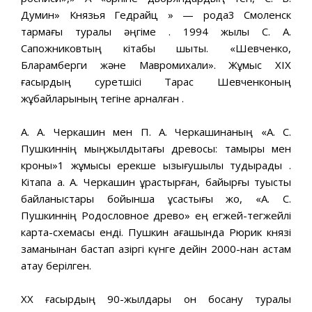
Думин» Князья Гедрайц » — рода3 Смоленск
тармағы туралы әңгіме . 1994 жылы С. А.
Сапожниковтың кітабы шықты. «Шевченко,
Бларамберги және Мавромихали». Жұмыс XIX
ғасырдың суретшісі Тарас Шевченконың
жұбайларының тегіне арналған .
А. А. Черкашин мен П. А. Черкашинаның «А. С.
Пушкиннің мыңжылдықтағы древосы: тамыры мен
кроны»1 жұмысы ерекше қызығушылық тудырады .
Кітапқа а. А. Черкашин құрастырған, байырғы туыстық
байланыстары бойынша ұқсастығы жоқ, «А. С.
Пушкиннің Родословное древо» ең егжей-тегжейлі
карта-схемасы енді. Пушкин ағашында Рюрик князі
заманынан бастап қазіргі күнге дейін 2000-нан астам
атау берілген.
ХХ ғасырдың 90-жылдары он босану туралы