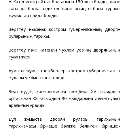
А. Катениннің қайтыс болғанына 150 жыл болды, және
тағы да баспасөзде ол және оның отбасы туралы
жұмыстар пайда болды.
Зерттеу нысаны: костром губерниясының дворян
руларының тарихы.
Зерттеу пәні: Катенин Чухлом уезінің дворянының
туған жері
Аумақтық жұмыс шеңберлері костром губерниясының
Чухлом уезімен шектеледі.
Зерттеудің хронологиялық шеңбері XV ғасырдың
ортасынан ХХ ғасырдың 90-жылдарына дейінгі уақыт
аралығын құрайды.
Бұл жұмыста дворян рулары тарихының
тарихнамасы бірнеше бөлікке бөлінген: біріншісі-