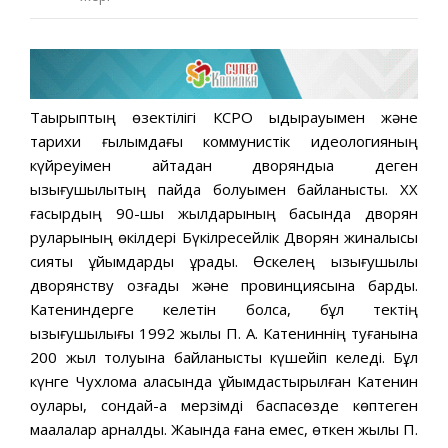
Тақырыптың өзектілігі КСРО ыдырауымен және
тарихи ғылымдағы коммунистік идеологияның
күйреуімен қайтадан дворяндыққа деген
қызығушылықтың пайда болуымен байланысты. ХХ
ғасырдың 90-шы жылдарының басында дворян
руларының өкілдері Бүкілресейлік Дворян жиналысы
сияқты ұйымдарды құрады. Өскелең қызығушылық
дворянству қозғады және провинциясына барды.
Катениндерге келетін болсақ, бұл тектің
қызығушылығы 1992 жылы П. А. Катениннің туғанына
200 жыл толуына байланысты күшейіп келеді. Бұл
күнге Чухлома қаласында ұйымдастырылған Катенин
оқулары, сондай-ақ мерзімді баспасөзде көптеген
мақалалар арналды. Жақында ғана емес, өткен жылы П.