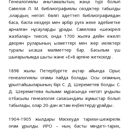
Генеалогиялық анықтамалықтың жаңа түрі болып
Савелов Л. М. библиографиялық сөздіктер табылды
,олардың негізгі бөлігі әдеттегі библиографиядан
басқа, баспа көздері мен әрбір руға жеке әдебиетке
арналған нұсқауларды құрады. Савеловқа «шежірелі
жазбалар» тиесілі, онда 1700 жылға дейін ежелгі
дворян руларының қызметтері мен жер иеліктері
туралы қысқаша мәліметтер бар. Басылым үш
шығарылымда шықты және «Е»8 әрпіне жеткізілді .
1898 жылы Петербургте қаңтар айында Орыс
генеалогиялық қоғамы пайда болады. Осы қоғамның
құрылтайшыларының бірі С. Д. Шереметев болды. С.
Д. Шереметева ғылыми мұрасында негізгі құндылық
отбасылық генеалогия саласындағы жұмыстар болып
табылады, олар 20-дан астам еңбектерді құрайды .
1904-1905 жылдары Мәскеуде тарихи-шежірелік
қоғам құрылды. ИРО – ның басты міндеті-тарих,