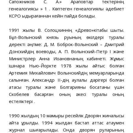
Сапожников С. А.» Араповтар тектерінің
генеалогиясы » 1 . Көптеген генеалогиялық әдебиет
КСРО ыдырағаннан кейін пайда болады.
1991 жылы В. Солоцхиннің «Древо»кітабы шықты.
Бұл-Волынский князь руының өкілдері туралы
деректі әңгіме: Д. М. Боброк-Волынский – Дмитрий
Донскийдің воеводы, А. П. Волынский-Петр I және
Министрлер Анна Иоановнаның кабинеті. Жұмыс
ішінара Нью-Йоркте 1978 жылы қайтыс болған
Артемия Михайлович Волынскийдің мемуарларында
салынған. Александр II-дің аулалық дәрігері болған
атасы туралы және Болгарияны босатқаны үшін
Скобелев басқарған оның әкесі туралы оның
естеліктері .
1990 жылдың 10 мамыры ресейлік Дворян жиналысы
қайта құрылды. 1994 жылдан бастап аттас атаумен
журнал шығарылады. Онда дворян руларының