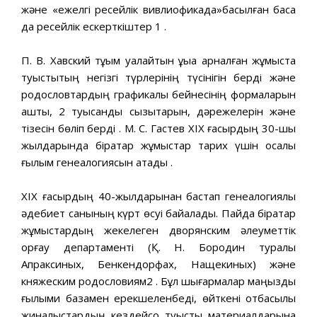
және «ежелгі ресейлік вивлиофикада»басылған басқа
да ресейлік ескерткіштер 1 .
П. В. Хавский тұқым қуалайтын құқыққа арналған жұмыста
туыстықтың негізгі түрлерінің түсінігін берді және
родословтардың графикалық бейнесінің формаларын
ашты, 2 туысқандық сызықтарын, дәрежелерін және
тізесін бөліп берді . М. С. Гастев XIX ғасырдың 30-шы
жылдарында бірқатар жұмыстар тарих үшін қосалқы
ғылым генеалогиясын атады .
ХІХ ғасырдың 40-жылдарынан бастап генеалогиялық
әдебиет санының күрт өсуі байқалады. Пайда бірқатар
жұмыстардың жекелеген дворянским әлеуметтік
қорғау департаменті (Қ. Н. Бородин туралы
Апраксиных, Бенкендорфах, Нащекиных) және
княжеским родословиям2 . Бұл шығармалар маңызды
ғылыми базамен ерекшеленбеді, өйткені отбасылық
жиналыстардың кездейсоқ туыстық материалдарына