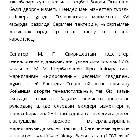
«жазбалары»үшін жазылған еңбегі болды. Оның көп
бөлігі дворян қызметі, шендер мен қызметтер туралы
пікірлерді құрады. Генеалогиялық мәліметтер XVI
ғасырда разрядқа берілген тектердің «қысқартылған
жазуына» кірді, әр тектің шығу тегі қысқаша
көрсетіледі.
Сенатор М. Г. Спиридовтың ізденістері
генеалогияның дамуындағы үлкен оқиға болды. 1776
жылы ол М. М. Щербатовпен бірге ішінара ғана
жарияланған «Родословным ресейлік сөздікпен»
жұмыс істей бастады. Сөздік ой және орындау
бойынша дворян генеалогиясының тек бір жағын
қамтыды – қызметтік. Алфавит бойынша орналасқан
рулардың ішінде олардың өкілдері қызметтерінің
тізбесі берілген. XVIII ғасырдағы генеалогияға деген
қызығушылық шежіре материалдарының
жариялануында көрініс тапты. Н. басылымын ерекше
атап өткен жөн.Және. Жаңа барқыт кітап (1787 жыл)