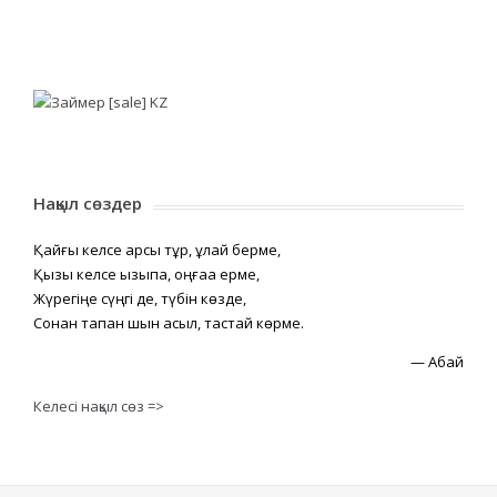
Нақыл сөздер
Қайғы келсе қарсы тұр, құлай берме,
Қызық келсе қызықпа, оңғаққа ерме,
Жүрегіңе сүңгі де, түбін көзде,
Сонан тапқан шын асыл, тастай көрме.
—
Абай
Келесі нақыл сөз =>