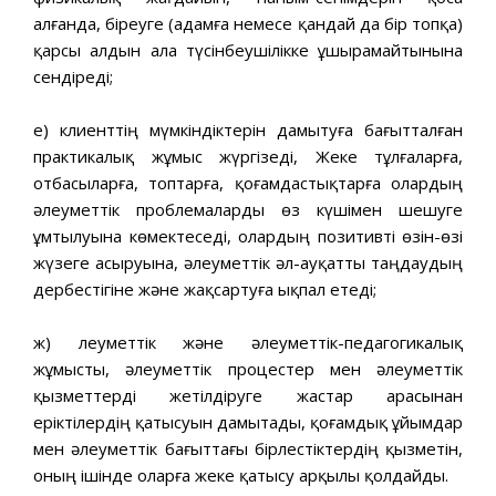
алғанда, біреуге (адамға немесе қандай да бір топқа)
қарсы алдын ала түсінбеушілікке ұшырамайтынына
сендіреді;
е) клиенттің мүмкіндіктерін дамытуға бағытталған
практикалық жұмыс жүргізеді, Жеке тұлғаларға,
отбасыларға, топтарға, қоғамдастықтарға олардың
әлеуметтік проблемаларды өз күшімен шешуге
ұмтылуына көмектеседі, олардың позитивті өзін-өзі
жүзеге асыруына, әлеуметтік әл-ауқатты таңдаудың
дербестігіне және жақсартуға ықпал етеді;
ж) Әлеуметтік және әлеуметтік-педагогикалық
жұмысты, әлеуметтік процестер мен әлеуметтік
қызметтерді жетілдіруге жастар арасынан
еріктілердің қатысуын дамытады, қоғамдық ұйымдар
мен әлеуметтік бағыттағы бірлестіктердің қызметін,
оның ішінде оларға жеке қатысу арқылы қолдайды.