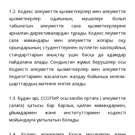
1.2. Кодекс әлеуметтік қызметкерлер мен әлеуметтік
қызметкерлер одағының мүшелері болып
табылатын әлеуметтік сала қызметкерлеріне
арналған директивалардан тұрады. Кодекс Әлеуметтік
сала мамандары мен әлеуметтік жоғары оқу
орындарының студенттерінен күтілетін кәсіпқойлық
стандарттарын анықтау үшін басқа да адамдар
пайдалана алады. Сондықтан жұмыс берушілер осы
Кодексті әлеуметтік қызметкерлер мен әлеуметтік
педагогтармен жасалатын жалдау бойынша келісім-
шарттардың мәтініне енгізе алады.
1.3. Бұдан әрі, ССОПиР осы кәсіби ортаға ( әлеуметтік
салаға) қатысы бар барлық қалған мамандармен,
ұйымдармен және институттармен кодексті
мойындауға ұмтылатын болады.
1.4. Кодекс ережелері Қкхсж мүшелерін өзіне