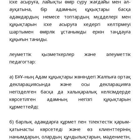
іске асыруға, лайықты өмір сүру жағдайы мен әл-
ауқатына, бір адамның құқықтары басқа
адамдардың немесе топтардың мүдделері мен
құқықтарын іске асыруға кедергі келтірмеуі
шартымен өмірлік ұстанымды еркін таңдауға
құқығын таниды.
Әлеуметтік қызметкерлер және әлеуметтік
педагогтар:
а) БҰҰ-ның Адам құқықтары жөніндегі Жалпыға ортақ
декларациясында және осы декларацияға
негізделген басқа да халықаралық келісімдерде
көрсетілген адамның негізгі құқықтарын
құрметтейді;
б) барлық адамдарға құрмет пен тілектестік қарым-
қатынасты көрсетеді және өз клиенттерінің
нанымдарын, олардың құндылықтарын, мәдениетін,