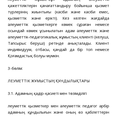
қажеттіліктерін қанағаттандыру бойынша қызмет
түрлерінің жиынтығы (кәсіби және кәсіби емес,
қызметтік және ерікті). Кез келген жағдайда
әлеуметтік қызметкерге көмек сұраған немесе
осындай көмек ұсынылатын адам әлеуметтік және
әлеуметтік-педагогикалық жұмыстың клиенті (келуші,
Тапсырыс беруші) ретінде анықталады. Клиент
индивидуум, отбасы, қандай да бір топ немесе
Қоғамдастық болуы мүмкін.
3-бөлім:
ӘЛЕУМЕТТІК ЖҰМЫСТЫҢ ҚҰНДЫЛЫҚТАРЫ
3.1. Адамның қадір-қасиеті мен төзімділігі
Әлеуметтік қызметкер мен әлеуметтік педагог әрбір
адамның құндылығын және оның өз қабілеттерін