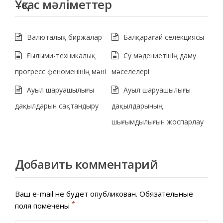
Ұқсас мәліметтер
Валюталық биржалар
Балқарағай селекциясы
Ғылыми-техникалық
Су мәдениетінің даму
прогресс феноменінің мәні
мәселелері
Ауыл шаруашылығы
Ауыл шаруашылығы
дақылдарын сақтандыру
дақылдарының
шығымдылығын жоспарлау
Добавить комментарий
Ваш e-mail не будет опубликован.
Обязательные
*
поля помечены