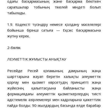
одағы басқармасының және басқарма бекіткен
сарапшылар тобының тікелей міндеті болып
табылады.
1.9. Кодексті түсіндіру немесе қолдану мәселелері
бойынша бірінші сатыға — Еқсжс басқармасына
жүгіну керек.
2-бөлім.
ӘЛЕУМЕТТІК ЖҰМЫСТЫ АНЫҚТАУ
Ресейде Ресей қоғамының дамуының жаңа
шарттарына жауап беретін халықты әлеуметтік
қорғау мен қызмет көрсетудің принципті жаңа
жүйесінің қалыптасуына байланысты жаңа
формациядағы әлеуметтік қызметкерлердің тиісті
әдістемелік әзірлемелері мен кадрларына қажеттілік
пайда болды. 90-жылдардың басында елде барабар