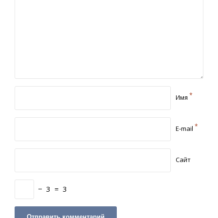
*
Имя
*
E-mail
Сайт
−
3
=
3