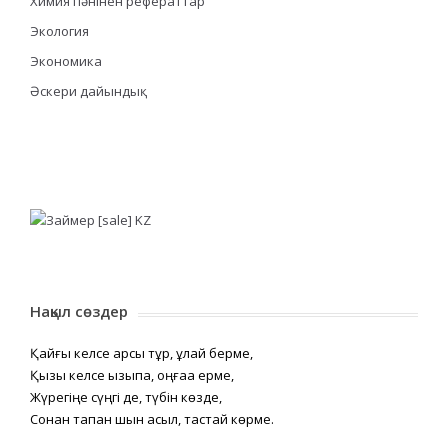
Химия пәнінен рефераттар
Экология
Экономика
Әскери дайындық
Нақыл сөздер
Қайғы келсе қарсы тұр, құлай берме,
Қызық келсе қызықпа, оңғаққа ерме,
Жүрегіңе сүңгі де, түбін көзде,
Сонан тапқан шын асыл, тастай көрме.