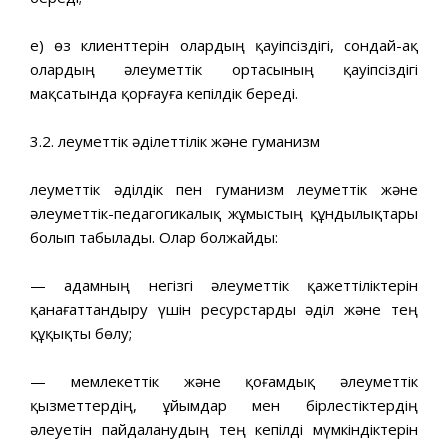
е) өз клиенттерін олардың қауіпсіздігі, сондай-ақ
олардың әлеуметтік ортасының қауіпсіздігі
мақсатында қорғауға кепілдік береді.
3.2. Әлеуметтік әділеттілік және гуманизм
Әлеуметтік әділдік пен гуманизм Әлеуметтік және
әлеуметтік-педагогикалық жұмыстың құндылықтары
болып табылады. Олар болжайды:
— адамның негізгі әлеуметтік қажеттіліктерін
қанағаттандыру үшін ресурстарды әділ және тең
құқықты бөлу;
— мемлекеттік және қоғамдық әлеуметтік
қызметтердің, ұйымдар мен бірлестіктердің
әлеуетін пайдаланудың тең кепілді мүмкіндіктерін