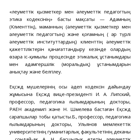
«Әлеуметтік қызметкер мен әлеуметтік педагогтың
этика кодексінің» басты мақсаты — Адамның
(Клиенттің), маманның (әлеуметтік қызметкер мен
әлеуметтік педагогтың) және қоғамның ( әр түрлі
әлеуметтік институттардың) клиенттің әлеуметтік
қажеттіліктерін қанағаттандыру кезінде олардың
өзара іс-қимылы процесінде этикалық ұстанымдары
мен адамгершілік (моральдық) ұстанымдарын
анықтау және белгілеу.
Еқсжд мүшелерінің осы әдеп кодексін дайындау
жұмысына Еқсжд вице-президенті И. А. Липский,
профессор, педагогика ғылымдарының докторы,
РАЕН академигі және Н. Шмелева бастаған Еқсжд
сарапшылар тобы қатысты.Б., профессор, педагогика
ғылымдарының докторы, Ульянов мемлекеттік
университетінің гуманитарлық факультетінің деканы
, сондай-ақ А. Н. басшылық ететін әлеуметтік