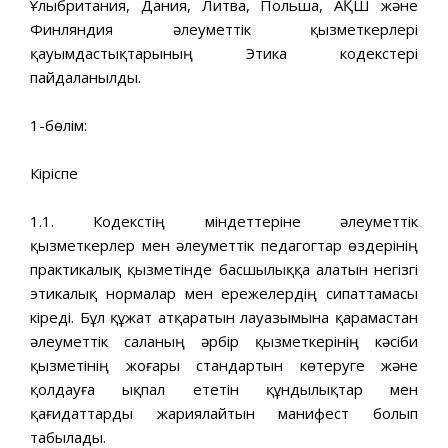
Ұлыбритания, Дания, Литва, Польша, АҚШ және
Финляндия әлеуметтік қызметкерлері
қауымдастықтарының Этика кодекстері
пайдаланылды.
1-бөлім:
Кіріспе
1.1. Кодекстің міндеттеріне әлеуметтік
қызметкерлер мен әлеуметтік педагогтар өздерінің
практикалық қызметінде басшылыққа алатын негізгі
этикалық нормалар мен ережелердің сипаттамасы
кіреді. Бұл құжат атқаратын лауазымына қарамастан
әлеуметтік саланың әрбір қызметкерінің кәсіби
қызметінің жоғары стандартын көтеруге және
қолдауға ықпал ететін құндылықтар мен
қағидаттарды жариялайтын манифест болып
табылады.