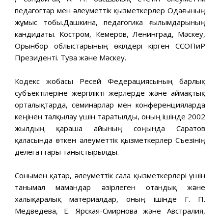
педагогтар мен әлеуметтік қызметкерлер Одағының
жұмыс тобы.Дашкина, педагогика ғылымдарының
кандидаты. Костром, Кемеров, Ленинград, Мәскеу,
Орынбор облыстарының өкілдері кірген ССОПиР
Президенті. Тува және Мәскеу.
Кодекс жобасы Ресей Федерациясының барлық
субъектілеріне жергілікті жерлерде және аймақтық
орталықтарда, семинарлар мен конференцияларда
кеңінен талқылау үшін таратылды, оның ішінде 2002
жылдың қараша айының соңында Саратов
қаласында өткен әлеуметтік қызметкерлер Съезінің
делегаттары таныстырылды.
Сонымен қатар, әлеуметтік сала қызметкерлері үшін
танымал мамандар әзірлеген отандық және
халықаралық материалдар, оның ішінде Г. П.
Медведева, Е. Ярская-Смирнова және Австралия,