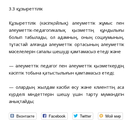
3.3 құзыреттілік
Құзыреттілік (кәсіпқойлық) әлеуметтік жұмыс пен
әлеуметтік-педагогикалық қызметтің құндылығы
болып табылады, ол адамның, оның социумының,
тұтастай алғанда әлеуметтік ортасының әлеуметтік
мәселелерін сапалы шешуді қамтамасыз етеді және
— әлеуметтік педагог пен әлеуметтік қызметкердің
кәсіптік тобына қатыстылығын қамтамасыз етеді;
— олардың жылдам кәсіби өсу және клиенттің аса
күрделі міндеттерін шешу үшін тарту мүмкіндігін
анықтайды;
Вконтакте
Facebook
Twitter
Мой мир