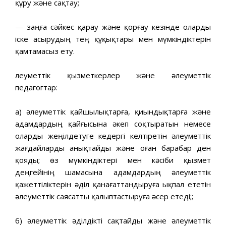
құру және сақтау;
— заңға сәйкес қарау және қорғау кезінде оларды
іске асырудың тең құқықтары мен мүмкіндіктерін
қамтамасыз ету.
Әлеуметтік қызметкерлер және әлеуметтік
педагогтар:
а) әлеуметтік қайшылықтарға, қиындықтарға және
адамдардың қайғысына әкеп соқтыратын немесе
оларды жеңілдетуге кедергі келтіретін әлеуметтік
жағдайларды анықтайды және оған барабар ден
қояды; өз мүмкіндіктері мен кәсіби қызмет
деңгейінің шамасына адамдардың әлеуметтік
қажеттіліктерін әділ қанағаттандыруға ықпал ететін
әлеуметтік саясатты қалыптастыруға әсер етеді;;
б) әлеуметтік әділдікті сақтайды және әлеуметтік