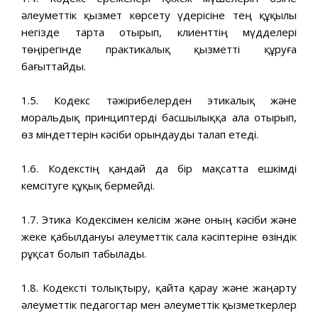
әлеуметтік қызмет көрсету үдерісіне тең құқылы
негізде тарта отырып, клиенттің мүдделері
төңірегінде практикалық қызметті құруға
бағыттайды.
1.5. Кодекс тәжірибелерден этикалық және
моральдық принциптерді басшылыққа ала отырып,
өз міндеттерін кәсіби орындауды талап етеді.
1.6. Кодекстің қандай да бір мақсатта ешкімді
кемсітуге құқық бермейді.
1.7. Этика Кодексімен келісім және оның кәсіби және
жеке қабылдануы әлеуметтік сала кәсіптеріне өзіндік
рұқсат болып табылады.
1.8. Кодексті толықтыру, қайта қарау және жаңарту
әлеуметтік педагогтар мен әлеуметтік қызметкерлер