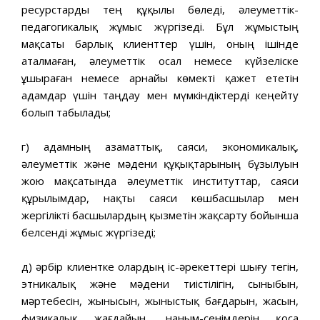
ресурстарды тең құқылы бөледі, әлеуметтік-
педагогикалық жұмыс жүргізеді. Бұл жұмыстың
мақсаты барлық клиенттер үшін, оның ішінде
аталмаған, әлеуметтік осал немесе күйзеліске
ұшыраған немесе арнайы көмекті қажет ететін
адамдар үшін таңдау мен мүмкіндіктерді кеңейту
болып табылады;
г) адамның азаматтық, саяси, экономикалық,
әлеуметтік және мәдени құқықтарының бұзылуын
жою мақсатында әлеуметтік институттар, саяси
құрылымдар, нақты саяси көшбасшылар мен
жергілікті басшылардың қызметін жақсарту бойынша
белсенді жұмыс жүргізеді;
д) әрбір клиентке олардың іс-әрекеттері шығу тегін,
этникалық және мәдени тиістілігін, сыныбын,
мәртебесін, жынысын, жыныстық бағдарын, жасын,
физикалық жағдайын, наным-сенімдерін қоса