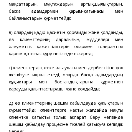
мақсаттарын, мұқтаждарын, артықшылықтарын,
басқа адамдармен қарым-қатынасы мен
байланыстарын құрметтейді;
в) олардың қадір-қасиетін қорғайды және қолдайды,
өз клиенттерінің даралығын, мүдделері мен
әлеуметтік қажеттіліктерін олармен толерантты
қарым-қатынас құру негізінде ескереді;
г) клиенттердің жеке әл-ауқаты мен дербестігіне қол
жеткізуге ықпал етеді, оларда басқа адамдардың
құқықтары мен бостандықтарына құрметпен
қарауды қалыптастырады және қолдайды;
д) өз клиенттерінің шешім қабылдауда құқықтарын
құрметтейді; клиенттерге нақты жағдайда нақты
клиентке қатысты толық ақпарат беру негізінде
шешім қабылдау процесіне тікелей қатысуға кепілдік
береді;