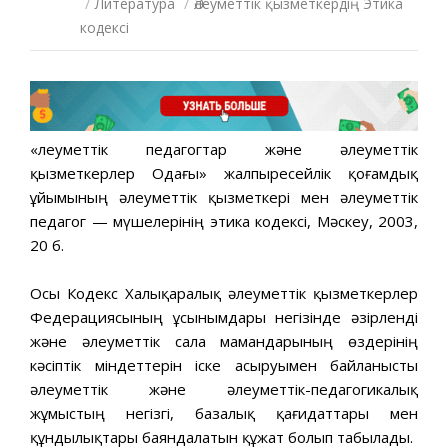
/
Литература
/
Әлеуметтік қызметкердің Этика
кодексі
«Әлеуметтік педагогтар және әлеуметтік
қызметкерлер Одағы» жалпыресейлік қоғамдық
ұйымының әлеуметтік қызметкері мен әлеуметтік
педагог — мүшелерінің этика кодексі, Мәскеу, 2003,
20 б.
Осы Кодекс Халықаралық әлеуметтік қызметкерлер
Федерациясының ұсынымдары негізінде әзірленді
және әлеуметтік сала мамандарының өздерінің
кәсіптік міндеттерін іске асыруымен байланысты
әлеуметтік және әлеуметтік-педагогикалық
жұмыстың негізгі, базалық қағидаттары мен
құндылықтары баяндалатын құжат болып табылады.