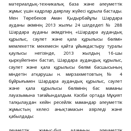
материалдық-техникалық база және әлеуметтік
жұмыс үшін кадрлар даярлау жүйесі құрыла бастады.
Мен Төребеков Аман Қыдырбайұлы Шардара
ауданы әкімінің 2013 жылғы 24 шілдедегі № 288
Шардара ауданы әкімдігінің «Шардара аудандық
құрылыс, сәулет және қала құрылысы бөлімі»
мемлекеттік мекемесін қайта ұйымдастыру туралы
қаулысы негізінде, 2013 жылдың 16-шы
қыркүйегінен бастап, Шардара аудандық құрылыс,
сәулет және қала құрылысы бөлімі басшысының
міндетін атқарушы н. мирзахметовтың № 4
бұйрығымен Шардара аудандық құрылыс, сәулет
және қала құрылысы бөлімінің бас маманы
лауазымына тағайындалдым. Кәсіби ортада Мұқият
талқылаудан кейін ресейлік мамандар әлеуметтік
жұмыстың келесі анықтамасын әзірледі және
қабылдады:
Әлеуметтік жұмыс-бұл адамның әлеуметтік