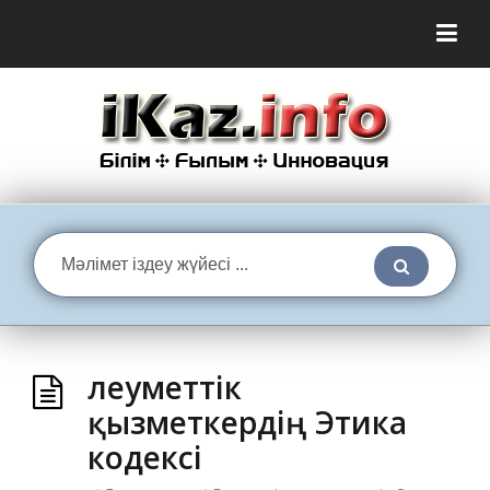
Әлеуметтік
қызметкердің Этика
кодексі