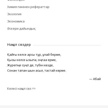
Химия пәнінен рефераттар
Экология
Экономика
Әскери дайындық
Нақыл сөздер
Қайғы келсе қарсы тұр, құлай берме,
Қызық келсе қызықпа, оңғаққа ерме,
Жүрегіңе сүңгі де, түбін көзде,
Сонан тапқан шын асыл, тастай көрме.
—
Абай
Келесі нақыл сөз =>