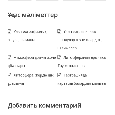
Ұқсас мәліметтер
Ұлы географиялық
Ұлы географиялық
ашулар заманы
ашылулар және олардың
нәтижелері
Атмосфера құрамы және
Литосфераның құрылысы.
қабаттары
Тау жыныстары
Литосфера. Жердің ішкі
Географияда
құрылымы
картасызбалардың маңызы
Добавить комментарий