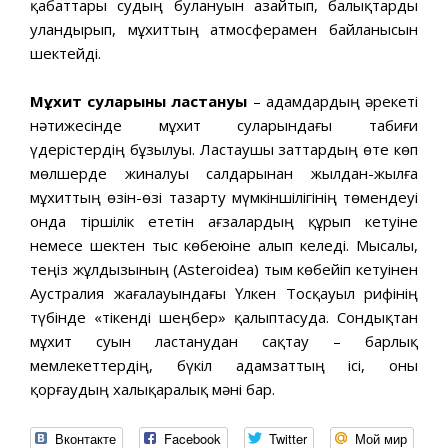
қабаттары судың булануын азайтып, балықтарды
уландырып, мұхиттың атмосферамен байланысын
шектейді.
Мұхит суларының ластануы
– адамдардың әрекеті
нәтижесінде мұхит суларындағы табиғи
үдерістердің бұзылуы. Ластаушы заттардың өте көп
мөлшерде жиналуы салдарынан жылдан-жылға
мұхиттың өзін-өзі тазарту мүмкіншілігінің төмендеуі
онда тіршілік ететін ағзалардың құрып кетуіне
немесе шектен тыс көбеюіне алып келеді. Мысалы,
теңіз жұлдызының (Asteroidea) тым көбейіп кетуінен
Аустралия жағалауындағы Үлкен Тосқауыл рифінің
түбінде «тікенді шеңбер» қалыптасуда. Сондықтан
мұхит суын ластанудан сақтау – барлық
мемлекеттердің, бүкіл адамзаттың ісі, оны
қорғаудың халықаралық мәні бар.
Вконтакте
Facebook
Twitter
Мой мир