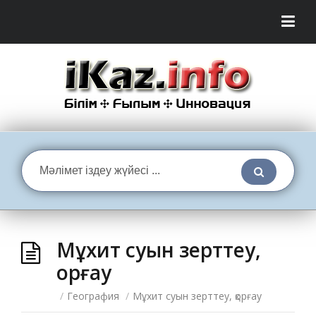
Мұхит суын зерттеу,
қорғау
/
География
/
Мұхит суын зерттеу, қорғау