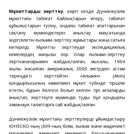
Мұхиттарды зерттеу.
Қазіргі кезде Дүниежүзілік
мұхиттағы табиғат байлықтарын игеру, табиғат
құбылыстарын түсіну, ондағы табиғат апаттарынан
сақтану мүмкіндіктерін анықтау мақсатында
жүргізілетін ғылыми-зерттеу жұмыстары жаңа сатыға
көтерілді. Мұхитты зерттеуде экспедициялық
кемелердің маңызы зор. Олар ғылыми-зерттеу
зертханаларымен жабдықталған, мысалы, 1964
жылы жасалған америкалық 2000 метрден астам
тереңдікті зерттейтін «Альвин» (Alvin)
қондырғысының көмегімен мұхит түбінде тіршілік
ететін, бұрын белгісіз болып келген тірі ағзаларды
анықтап, зерттеуге мүмкіндік туды. Бұл қондырғы
заманауи талаптарға сай жабдықталған.
Дүниежүзілік мұхиттағы зерттеулерді ұйымдастыру
ЮНЕСКО-ның (БҰҰ-ның білім, ғылым және мәдениет
мәселелері жөніндегі мекемесі) басшылығымен