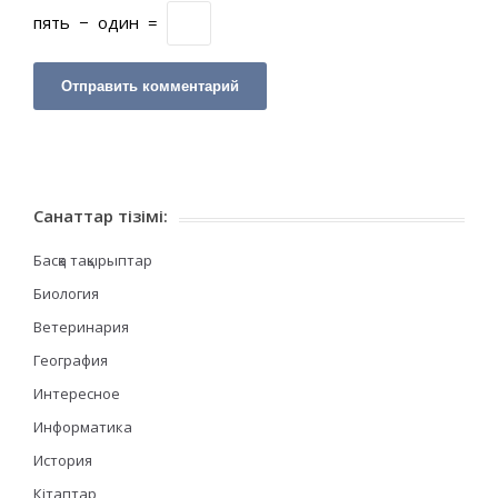
пять
−
один
=
Санаттар тізімі:
Басқа тақырыптар
Биология
Ветеринария
География
Интересное
Информатика
История
Кітаптар