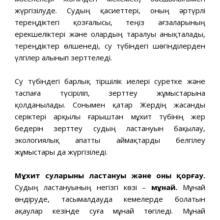
жүргізілуде. Судың қасиеттері, оның әртүрлі
тереңдіктегі қозғалысы, теңіз ағзаларының
ерекшеліктері және олардың таралуы анықталады,
тереңдіктер өлшенеді, су түбіндегі шөгінділерден
үлгілер алынып зерттеледі.
Су түбіндегі барлық тіршілік иелері суретке және
таспаға түсіріліп, зерттеу жұмыстарына
қолданылады. Сонымен қатар Жердің жасанды
серіктері арқылы ғарыштан мұхит түбінің жер
бедерін зерттеу судың ластануын бақылау,
экологиялық апатты аймақтарды белгілеу
жұмыстары да жүргізіледі.
Мұхит суларының ластануы және оны қорғау.
Судың ластануының негізгі көзі –
мұнай.
Мұнай
өндіруде, тасымалдауда кемелерде болатын
ақаулар кезінде суға мұнай төгіледі. Мұнай