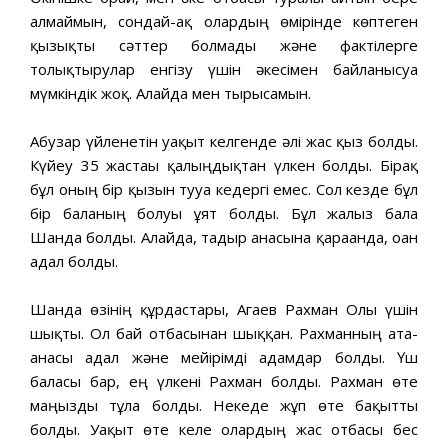
алмаймын, сондай-ақ олардың өмірінде көптеген
қызықты сәттер болмады және фактілерге
толықтырулар енгізу үшін әкесімен байланысуға
мүмкіндік жоқ. Алайда мен тырысамын.
Абузар үйленетін уақыт келгенде әлі жас қыз болды.
Күйеу 35 жастағы қалыңдықтан үлкен болды. Бірақ
бұл оның бір қызын тууға кедергі емес. Сол кезде бұл
бір баланың болуы ұят болды. Бұл жалғыз бала
Шанда болды. Алайда, тағдыр анасына қарағанда, оған
адал болды.
Шанда өзінің құрдастары, Агаев Рахман Оғлы үшін
шықты. Ол бай отбасынан шыққан. Рахманның ата-
анасы адал және мейірімді адамдар болды. Үш
баласы бар, ең үлкені Рахман болды. Рахман өте
маңызды тұлға болды. Некеде жұп өте бақытты
болды. Уақыт өте келе олардың жас отбасы бес