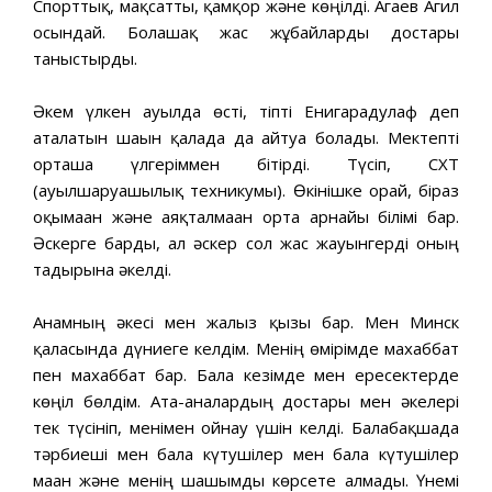
Спорттық, мақсатты, қамқор және көңілді. Агаев Агил
осындай. Болашақ жас жұбайларды достары
таныстырды.
Әкем үлкен ауылда өсті, тіпті Енигарадулаф деп
аталатын шағын қалада да айтуға болады. Мектепті
орташа үлгеріммен бітірді. Түсіп, СХТ
(ауылшаруашылық техникумы). Өкінішке орай, біраз
оқымаған және аяқталмаған орта арнайы білімі бар.
Әскерге барды, ал әскер сол жас жауынгерді оның
тағдырына әкелді.
Анамның әкесі мен жалғыз қызы бар. Мен Минск
қаласында дүниеге келдім. Менің өмірімде махаббат
пен махаббат бар. Бала кезімде мен ересектерде
көңіл бөлдім. Ата-аналардың достары мен әкелері
тек түсініп, менімен ойнау үшін келді. Балабақшада
тәрбиеші мен бала күтушілер мен бала күтушілер
маған және менің шашымды көрсете алмады. Үнемі