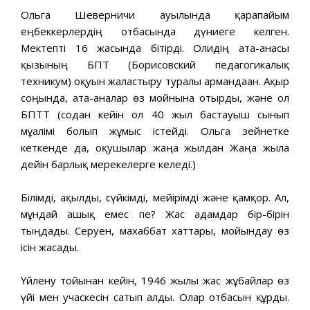
Ольга Шеверничи ауылында қарапайым
еңбеккерлердің отбасында дүниеге келген.
Мектепті 16 жасында бітірді. Олидің ата-анасы
қызының БПТ (Борисовский педагогикалық
техникум) оқуын жалғастыру туралы армандаған. Ақыр
соңында, ата-аналар өз мойнына отырды, және ол
БПТТ (содан кейін ол 40 жыл бастауыш сынып
мұғалімі болып жұмыс істейді. Ольга зейнетке
кеткенде да, оқушылар жаңа жылдан Жаңа жылға
дейін барлық мерекелерге келеді.)
Білімді, ақылды, сүйкімді, мейірімді және қамқор. Ал,
мұндай ғашық емес пе? Жас адамдар бір-бірін
тыңдады. Серуен, махаббат хаттары, мойындау өз
ісін жасады.
Үйлену тойынан кейін, 1946 жылы жас жұбайлар өз
үйі мен учаскесін сатып алды. Олар отбасын құрды.