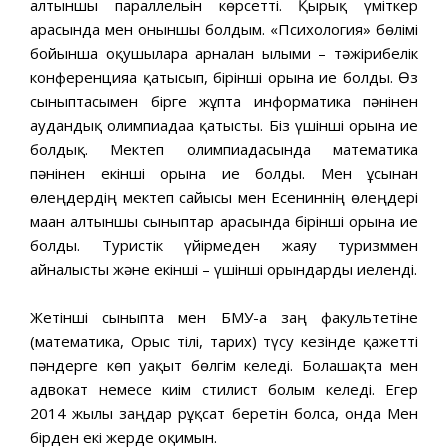
алтыншы параллельін көрсетті. Қырық үміткер
арасында мен оныншы болдым. «Психология» бөлімі
бойынша оқушыларға арналған ғылыми – тәжірибелік
конференцияға қатысып, бірінші орынға ие болды. Өз
сыныптасымен бірге жұпта информатика пәнінен
аудандық олимпиадаға қатысты. Біз үшінші орынға ие
болдық. Мектеп олимпиадасында математика
пәнінен екінші орынға ие болды. Мен ұсынған
өлеңдердің мектеп сайысы мен Есениннің өлеңдері
маған алтыншы сыныптар арасында бірінші орынға ие
болды. Туристік үйірмеден жаяу туризммен
айналысты және екінші – үшінші орындарды иеленді.
Жетінші сыныпта мен БМУ-ға заң факультетіне
(математика, Орыс тілі, тарих) түсу кезінде қажетті
пәндерге көп уақыт бөлгім келеді. Болашақта мен
адвокат немесе киім стилист болғым келеді. Егер
2014 жылғы заңдар рұқсат беретін болса, онда Мен
бірден екі жерде оқимын.