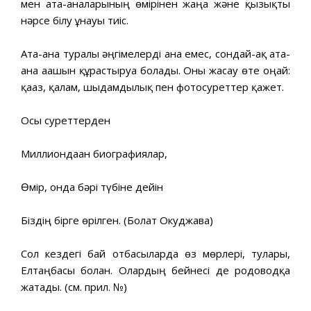
мен ата-аналарының өмірінен жаңа және қызықты
нәрсе білу ұнауы тиіс.
Ата-ана туралы әңгімелерді ғана емес, сондай-ақ ата-
ана ағашын құрастыруға болады. Оны жасау өте оңай:
қағаз, қалам, шыдамдылық пен фотосуреттер қажет.
Осы суреттерден
Миллиондаған биографиялар,
Өмір, онда бәрі түбіне дейін
Біздің бірге өрілген. (Болат Окуджава)
Сол кездегі бай отбасыларда өз мөрлері, тулары,
Елтаңбасы болған. Олардың бейнесі де родоводқа
жатады. (см. прил. №)