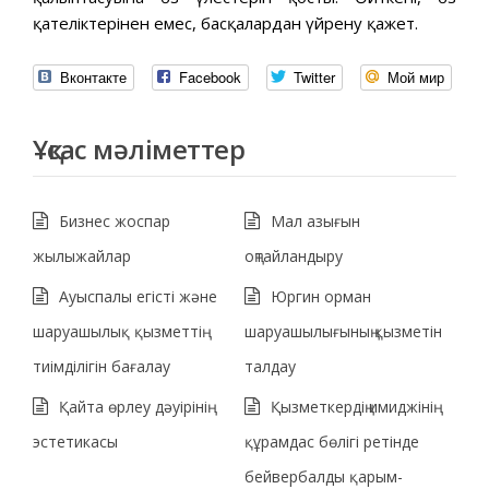
қателіктерінен емес, басқалардан үйрену қажет.
Вконтакте
Facebook
Twitter
Мой мир
Ұқсас мәліметтер
Бизнес жоспар
Мал азығын
жылыжайлар
оңтайландыру
Ауыспалы егісті және
Юргин орман
шаруашылық қызметтің
шаруашылығының қызметін
тиімділігін бағалау
талдау
Қайта өрлеу дәуірінің
Қызметкердің имиджінің
эстетикасы
құрамдас бөлігі ретінде
бейвербалды қарым-