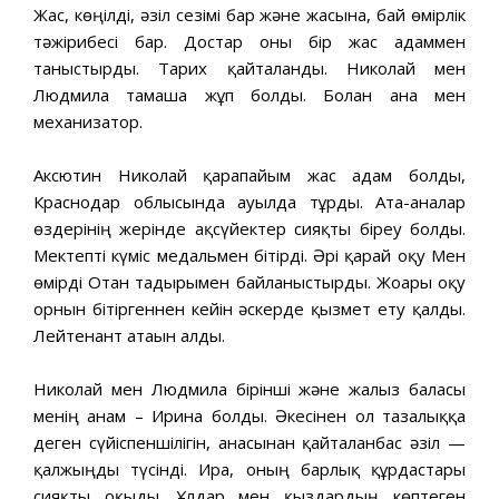
Жас, көңілді, әзіл сезімі бар және жасына, бай өмірлік
тәжірибесі бар. Достар оны бір жас адаммен
таныстырды. Тарих қайталанды. Николай мен
Людмила тамаша жұп болды. Болған ана мен
механизатор.
Аксютин Николай қарапайым жас адам болды,
Краснодар облысында ауылда тұрды. Ата-аналар
өздерінің жерінде ақсүйектер сияқты біреу болды.
Мектепті күміс медальмен бітірді. Әрі қарай оқу Мен
өмірді Отан тағдырымен байланыстырды. Жоғары оқу
орнын бітіргеннен кейін әскерде қызмет ету қалды.
Лейтенант атағын алды.
Николай мен Людмила бірінші және жалғыз баласы
менің анам – Ирина болды. Әкесінен ол тазалыққа
деген сүйіспеншілігін, анасынан қайталанбас әзіл —
қалжыңды түсінді. Ира, оның барлық құрдастары
сияқты оқыды. Ұлдар мен қыздардың көптеген