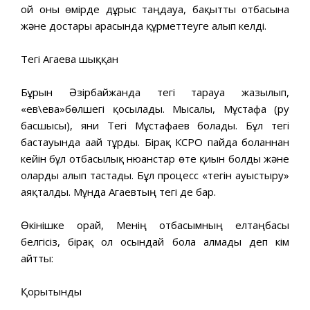
ой оны өмірде дұрыс таңдауға, бақытты отбасына
және достары арасында құрметтеуге алып келді.
Тегі Агаева шыққан
Бұрын Әзірбайжанда тегі тарауға жазылып,
«ев\ева»бөлшегі қосылады. Мысалы, Мұстафа (ру
басшысы), яғни Тегі Мұстафаев болады. Бұл тегі
бастауында ағай тұрды. Бірақ КСРО пайда болғаннан
кейін бұл отбасылық нюанстар өте қиын болды және
оларды алып тастады. Бұл процесс «тегін ауыстыру»
аяқталды. Мұнда Агаевтың тегі де бар.
Өкінішке орай, Менің отбасымның елтаңбасы
белгісіз, бірақ ол осындай бола алмады деп кім
айтты:
Қорытынды