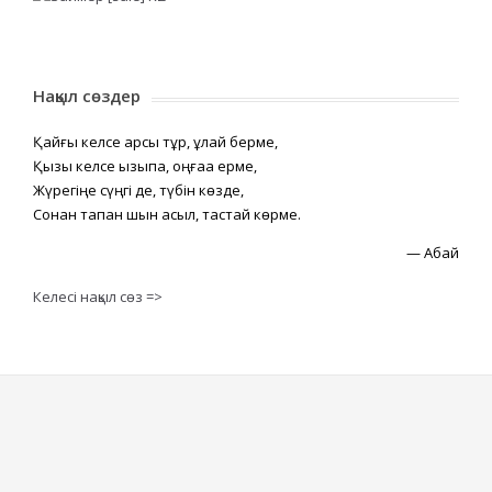
Нақыл сөздер
Қайғы келсе қарсы тұр, құлай берме,
Қызық келсе қызықпа, оңғаққа ерме,
Жүрегіңе сүңгі де, түбін көзде,
Сонан тапқан шын асыл, тастай көрме.
—
Абай
Келесі нақыл сөз =>