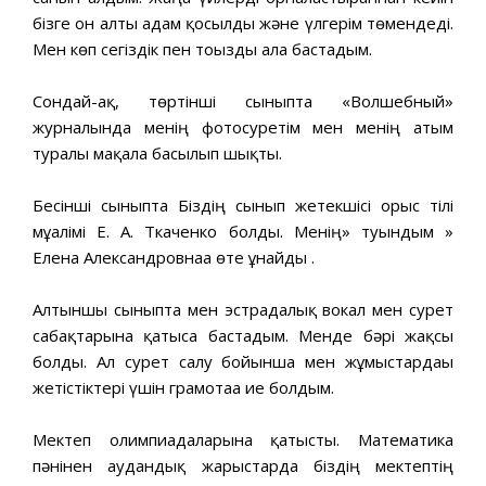
бізге он алты адам қосылды және үлгерім төмендеді.
Мен көп сегіздік пен тоғызды ала бастадым.
Сондай-ақ, төртінші сыныпта «Волшебный»
журналында менің фотосуретім мен менің атым
туралы мақала басылып шықты.
Бесінші сыныпта Біздің сынып жетекшісі орыс тілі
мұғалімі Е. А. Ткаченко болды. Менің» туындым »
Елена Александровнаға өте ұнайды .
Алтыншы сыныпта мен эстрадалық вокал мен сурет
сабақтарына қатыса бастадым. Менде бәрі жақсы
болды. Ал сурет салу бойынша мен жұмыстардағы
жетістіктері үшін грамотаға ие болдым.
Мектеп олимпиадаларына қатысты. Математика
пәнінен аудандық жарыстарда біздің мектептің