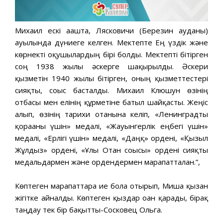
Михаил ескі ағашта, Лясковичи (Березин ауданы)
ауылында дүниеге келген. Мектепте Ең үздік және
көрнекті оқушылардың бірі болды. Мектепті бітірген
соң 1938 жылы әскерге шақырылды. Әскери
қызметін 1940 жылы бітірген, оның қызметтестері
сияқты, соғыс басталды. Михаил Клюшун өзінің
отбасы мен елінің құрметіне батыл шайқасты. Жеңіс
алып, өзінің тарихи отанына келіп, «Ленинградты
қорғағаны үшін» медалі, «Жауынгерлік еңбегі үшін»
медалі, «Ерлігі үшін» медалі, «Даңқ» ордені, «Қызыл
Жұлдыз» ордені, «Ұлы Отан соғысы» ордені сияқты
медальдармен және ордендермен марапатталған.”,
Көптеген марапаттарға ие бола отырып, Миша қызған
жігітке айналды. Көптеген қыздар оған қарады, бірақ
таңдау тек бір бақытты-Сосковец Ольга.