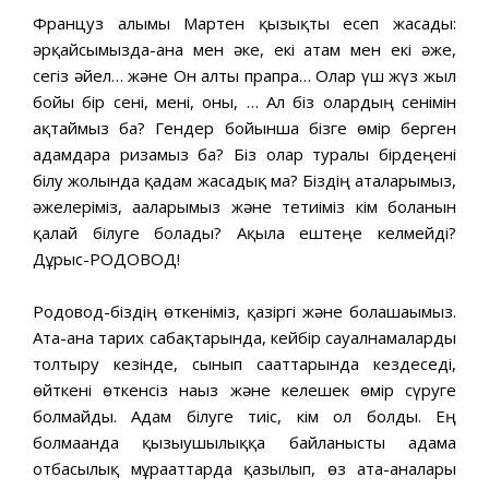
Француз ғалымы Мартен қызықты есеп жасады:
әрқайсымызда-ана мен әке, екі атам мен екі әже,
сегіз әйел… және Он алты прапра… Олар үш жүз жыл
бойы бір сені, мені, оны, … Ал біз олардың сенімін
ақтаймыз ба? Гендер бойынша бізге өмір берген
адамдарға ризамыз ба? Біз олар туралы бірдеңені
білу жолында қадам жасадық ма? Біздің аталарымыз,
әжелеріміз, ағаларымыз және тетиіміз кім болғанын
қалай білуге болады? Ақылға ештеңе келмейді?
Дұрыс-РОДОВОД!
Родовод-біздің өткеніміз, қазіргі және болашағымыз.
Ата-ана тарих сабақтарында, кейбір сауалнамаларды
толтыру кезінде, сынып сағаттарында кездеседі,
өйткені өткенсіз нағыз және келешек өмір сүруге
болмайды. Адам білуге тиіс, кім ол болды. Ең
болмағанда қызығушылыққа байланысты адамға
отбасылық мұрағаттарда қазылып, өз ата-аналары