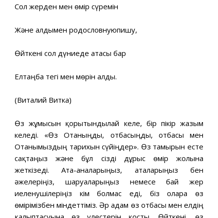
Сол жерден мен өмір сүремін
Және алдымен родословнуюпишу,
Өйткені сол дүниеде атасы бар
Елтаңба тегі мен мөрін алды.
(Виталий Витка)
Өз жұмысын қорытындылай келе, бір пікір жазғым
келеді. «Өз Отаныңды, отбасыңды, отбасы мен
Отанымыздың тарихын сүйіңдер». Өз тамырын есте
сақтаңыз және бұл сізді дұрыс өмір жолына
жеткізеді. Ата-аналарыңыз, аталарыңыз бен
әжелеріңіз, шаруаларыңыз немесе бай жер
иеленушілеріңіз кім болмас еді, біз оларға өз
өмірімізбен міндеттіміз. Әр адам өз отбасы мен елдің
қалыптасуына өз үлестерін қосты. Өйткені, өз