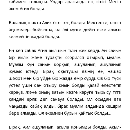
сәбимен толықты. Ұлдар арасында ең кішісі Менің
әкем Агил болды.
Балалық шақта Алик өте тең болды. Мектепте, оның
әңгімелері бойынша, ол әлі күнге дейін еске алғысы
келмейтін жағдай болды.
Ең көп сабақ Агил ағылшын тілін жек көрді. Ай сайын
бір екілік және тұрақты ссорился отырып, мұғалім.
Мұғалім Күн сайын қорқып, ашуланып, ашуланып
жұмыс істеді. Бірақ оқытушы өзінің ең нашар
шәкіртімен бір үйде бір жазда өмір сүрді. Сіз бір түскі
үстел үшін оған отыру қиын болды қалай елестетіп
көріңіз. Және оның затын көзге көруге тырысу тіпті
қандай ерлік деп санауға болады. Ол осыдан өте
маңызды сабақ алды, бірақ мұғалім алдында кешірім
бере алмады. Ол әкемнен бұрын қайтыс болды…
Бірақ, Ағил ашуланып, ақылға қонымды болды. Ақыл-