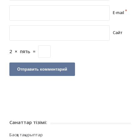
*
E-mail
Сайт
2
×
пять
=
Санаттар тізімі:
Басқа тақырыптар