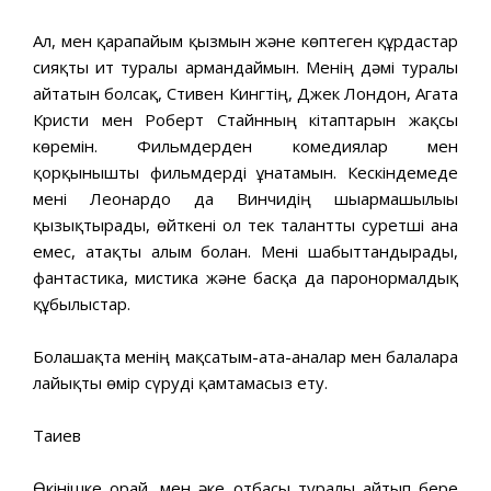
Ал, мен қарапайым қызмын және көптеген құрдастар
сияқты ит туралы армандаймын. Менің дәмі туралы
айтатын болсақ, Стивен Кингтің, Джек Лондон, Агата
Кристи мен Роберт Стайнның кітаптарын жақсы
көремін. Фильмдерден комедиялар мен
қорқынышты фильмдерді ұнатамын. Кескіндемеде
мені Леонардо да Винчидің шығармашылығы
қызықтырады, өйткені ол тек талантты суретші ғана
емес, атақты ғалым болған. Мені шабыттандырады,
фантастика, мистика және басқа да паронормалдық
құбылыстар.
Болашақта менің мақсатым-ата-аналар мен балаларға
лайықты өмір сүруді қамтамасыз ету.
Тағиев
Өкінішке орай, мен әке отбасы туралы айтып бере