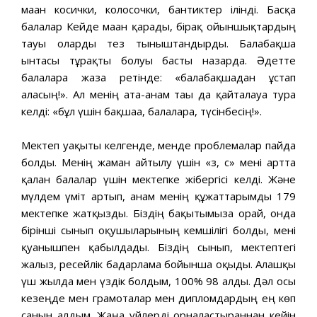
маған косички, колосочки, бантиктер ілінді. Басқа
балалар Кейде маған қарады, бірақ ойыншықтардың
тауы оларды тез тыныштандырды. Балабақша
ынтасы тұрақты болуы басты назарда. Әдетте
балаларға жаза ретінде: «балабақшадан ұстап
аласың!». Ал менің ата-анам тағы да қайталауға тура
келді: «бұл үшін бақшаға, балаларға, түсінбесің!».
Мектеп уақыты келгенде, менде проблемалар пайда
болды. Менің жаман айтылу үшін «з, с» мені артта
қалған балалар үшін мектепке жібергісі келді. Және
мүлдем үміт артып, анам менің құжаттарымды 179
мектепке жатқызды. Біздің бақытымызға орай, онда
бірінші сынып оқушыларының кемшілігі болды, мені
қуанышпен қабылдады. Біздің сынып, мектептегі
жалғыз, ресейлік бағдарлама бойынша оқыды. Алғашқы
үш жылда мен үздік болдым, 100% 98 алды. Дәл осы
кезеңде мен грамоталар мен дипломдардың ең көп
санын алдым. Жаңа үйлерді орналастырғаннан кейін