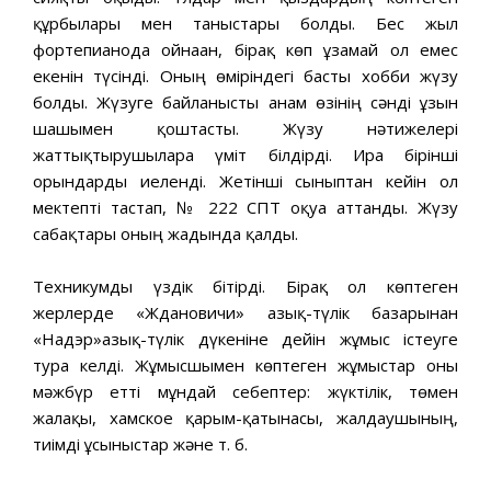
құрбылары мен таныстары болды. Бес жыл
фортепианода ойнаған, бірақ көп ұзамай ол емес
екенін түсінді. Оның өміріндегі басты хобби жүзу
болды. Жүзуге байланысты анам өзінің сәнді ұзын
шашымен қоштасты. Жүзу нәтижелері
жаттықтырушыларға үміт білдірді. Ира бірінші
орындарды иеленді. Жетінші сыныптан кейін ол
мектепті тастап, № 222 СПТ оқуға аттанды. Жүзу
сабақтары оның жадында қалды.
Техникумды үздік бітірді. Бірақ ол көптеген
жерлерде «Ждановичи» азық-түлік базарынан
«Надэр»азық-түлік дүкеніне дейін жұмыс істеуге
тура келді. Жұмысшымен көптеген жұмыстар оны
мәжбүр етті мұндай себептер: жүктілік, төмен
жалақы, хамское қарым-қатынасы, жалдаушының,
тиімді ұсыныстар және т. б.