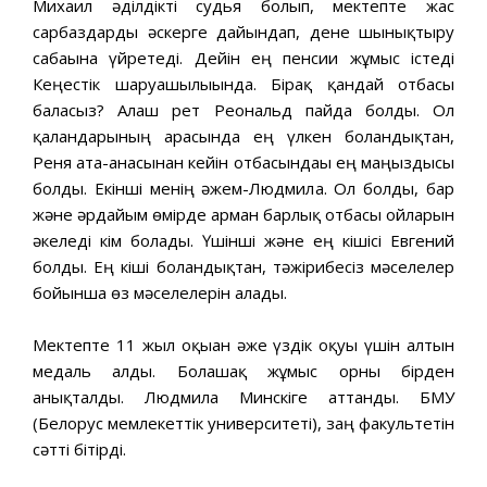
Михаил әділдікті судья болып, мектепте жас
сарбаздарды әскерге дайындап, дене шынықтыру
сабағына үйретеді. Дейін ең пенсии жұмыс істеді
Кеңестік шаруашылығында. Бірақ қандай отбасы
баласыз? Алғаш рет Реональд пайда болды. Ол
қалғандарының арасында ең үлкен болғандықтан,
Реня ата-анасынан кейін отбасындағы ең маңыздысы
болды. Екінші менің әжем-Людмила. Ол болды, бар
және әрдайым өмірде арман барлық отбасы ойларын
әкеледі кім болады. Үшінші және ең кішісі Евгений
болды. Ең кіші болғандықтан, тәжірибесіз мәселелер
бойынша өз мәселелерін алады.
Мектепте 11 жыл оқыған әже үздік оқуы үшін алтын
медаль алды. Болашақ жұмыс орны бірден
анықталды. Людмила Минскіге аттанды. БМУ
(Белорус мемлекеттік университеті), заң факультетін
сәтті бітірді.