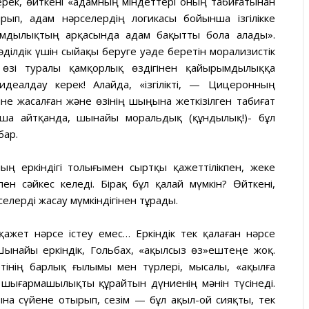
ерек, өйткені «адамның міндеттері оның табиғатынан
ып, адам нәрселердің логикасы бойынша ізгілікке
рымдылықтың арқасында адам бақытты бола алады».
ділдік үшін сыйақы беруге уәде беретін морализистік
өзі туралы қамқорлық өздігінен қайырымдылыққа
деалдау керек! Алайда, «ізгілікті, — Цицеронның
іне жасалған және өзінің шыңына жеткізілген табиғат
аша айтқанда, шынайы моральдық (құндылық!)- бұл
бар.
ң еркіндігі толығымен сыртқы қажеттілікпен, жеке
пен сәйкес келеді. Бірақ бұл қалай мүмкін? Өйткені,
елерді жасау мүмкіндігінен тұрады.
қажет нәрсе істеу емес… Еркіндік тек қалаған нәрсе
Шынайы еркіндік, Гольбах, «ақылсыз өз»ештеңе жоқ.
інің барлық ғылымы мен түрлері, мысалы, «ақылға
шығармашылықты құрайтын дүниенің мәнін түсінеді.
ына сүйене отырып, сезім — бұл ақыл-ой сияқты, тек