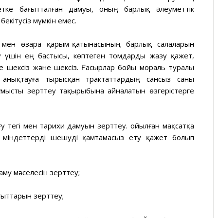
тке бағытталған дамуы, оның барлық әлеуметтік
екітусіз мүмкін емес.
 мен өзара қарым-қатынасының барлық салаларын
у үшін ең бастысы, көптеген томдарды жазу қажет,
е шексіз және шексіз. Ғасырлар бойы мораль туралы
 анықтауға тырысқан трактаттардың сансыз саны
ұмысты зерттеу тақырыбына айналатын өзгерістерге
тегі мен тарихи дамуын зерттеу. Қойылған мақсатқа
ы міндеттерді шешуді қамтамасыз ету қажет болып
му мәселесін зерттеу;
ғыттарын зерттеу;