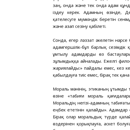
заң, онда және тек онда адам құнд
іздеу керек. Адамның өзінде, Д
қателесуге мүмкіндік беретін сені
және азап сезіну қабілеті.
Сонда, егер ләззат әкелетін нәрсе 
адамгершілік-бұл барлық сезімдік
ұмтылу адамдарды өз бастаулары
зұлымдыққа айналады. Ежелгі фил
жариялайды:» пайдалы емес, кез ке
қабылдауға тиіс емес, бірақ тек қана
Мораль мәнінің, этиканың ұтымды 
өзіне «табиғи мораль қағидалар
Моральдің негізі-адамның табиғаты
еңбек ететінін қалайды». Адамдар 
Бірақ олар моральдық түрде қала
өздерінен қорықпауға, аскет болуға