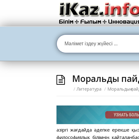
Моральдың пай
/
Литература
/
Моральдың пай
Қазіргі жағдайда әдепке ерекше қ
философиялық білімнің қайталанба