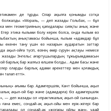
этикамен де тұрды. Олар ақылға қонымды сотқа
 болжалды. «Мораль, — деп жазады Гольбах, — бұл
ка мен геометрияның қағидалары сияқты анық және
. Егер этика ғылыми болу керек болса, онда ғылым өз
 Гольбахтың анықтамасы бойынша, ғылым «адамдар бұл
ы екенін тану үшін өз назарын аударатын заттар
а ақыл-ойға түсіп, өзінің өмір сүруін ақтауы немесе
еп жазады Энгельс ағартушылардың тұжырымдамасын
ой барлық бар жалғыз өлшем болды… Адам басы және
елер оларды барлық адами әрекеттер мен қоғамдық
н талап етті».
нының» ағымы бар. Адамгершілік, Кант бойынша, ақыл
икалық ақыл-ой бар және (адамдарға) біз адамгершілік
і», — деп жазады ол «практикалық ақыл-ой сынында».
 ғана емес, сондай-ақ ақыл-ойы мен ерік-жігері бар
таралады; ол сондай-ақ «жоғары ойлы жан», Құдай