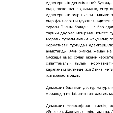
Адамгершілік дегеніміз не? Бұл «ад
өмірі, жеке және қоғамдық, егер 
Адамгершілік өмір ғылым, ғылыми 
өмір фактілерін индуктивті әдіспен
туралы Ғылым болады. Ол бар адам
тарихи дәуірде мейірімді немесе 
Мораль туралы ғылым жақсылық пе
нормативтік тұрғыдан адамгершілі
анықтайды, яғни жақсы, жаман не
басқаша емес, солай екенін көрсете
сипаттамалық ғылым, нормативт
қарапайым әңгімеде жиі Этика, «эт
жиі араластырады.
Демокрит бастаған дәстүр натурали
моральдің негізі, яғни тавтология,
Демокрит философтарға тиесілі, о
үйреткен. Жақсылық, әділ, тамаша,