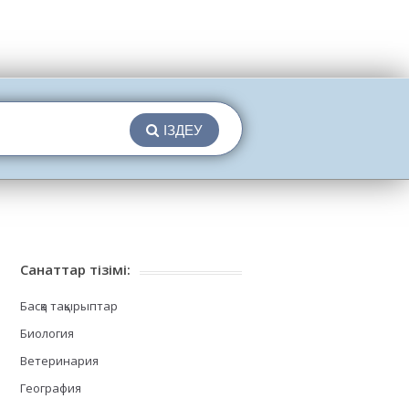
ІЗДЕУ
Санаттар тізімі:
Басқа тақырыптар
Биология
Ветеринария
География