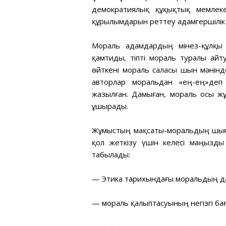
демократиялық құқықтық мемлеке
құрылымдарын реттеу адамгершілік б
Мораль адамдардың мінез-құлқы
қамтиды, тіпті мораль туралы айт
өйткені мораль саласы шын мәнінд
авторлар моральдан «ең-ең»деп
жазылған. Дамыған, мораль осы ж
ұшырады.
Жұмыстың мақсаты-моральдың шығу 
қол жеткізу үшін келесі маңызд
табылады:
— Этика тарихындағы моральдың да
— мораль қалыптасуының негізгі ба