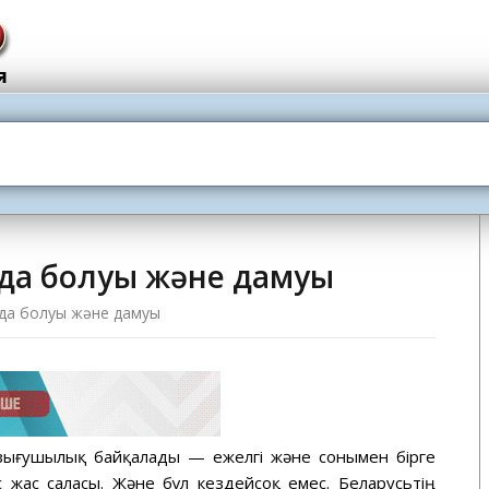
да болуы және дамуы
да болуы және дамуы
ызығушылық байқалады — ежелгі және сонымен бірге
с жас саласы. Және бұл кездейсоқ емес. Беларусьтің