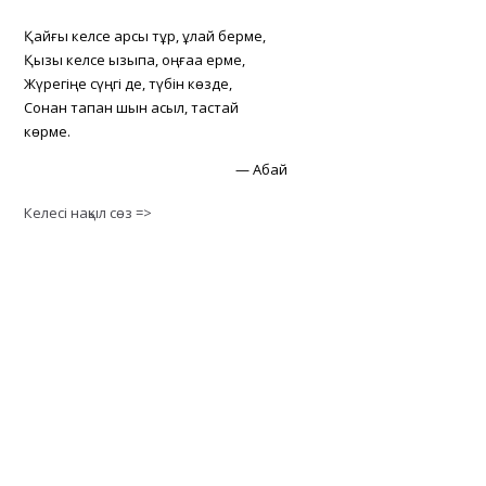
Қайғы келсе қарсы тұр, құлай берме,
Қызық келсе қызықпа, оңғаққа ерме,
Жүрегіңе сүңгі де, түбін көзде,
Сонан тапқан шын асыл, тастай
көрме.
—
Абай
Келесі нақыл сөз =>