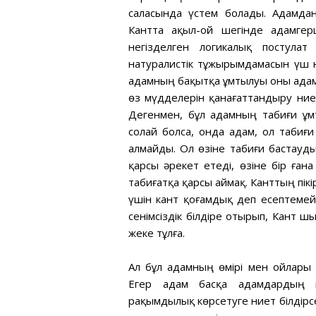
саласында үстем болады. Адамда
Кантта ақыл-ой шегінде адамгерш
негізделген логикалық постула
натуралистік тұжырымдамасын үш н
адамның бақытқа ұмтылуы оны адамг
өз мүдделерін қанағаттандыру ние
Дегенмен, бұл адамның табиғи ұмт
солай болса, онда адам, ол табиғ
алмайды. Ол өзіне табиғи бастауд
қарсы әрекет етеді, өзіне бір ға
табиғатқа қарсы аймақ. Канттың пік
үшін кант қоғамдық деп есептемейт
сенімсіздік білдіре отырып, Кант ш
жеке тұлға.
Ал бұл адамның өмірі мен ойлары 
Егер адам басқа адамдардың мүд
рақымдылық көрсетуге ниет білдірс