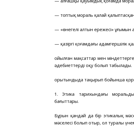
— алғашқы қауымдық қоғамда мора
— топтық мораль қалай қалыптасқа
— «өнегелі алтын ережесі» ұғымын 
— қазіргі қоғамдағы адамгершілік қ
Қойылған мақсаттар мен міндеттерг
әдебиеттерді оқу болып табылады.
Қорытындыда тақырып бойынша қор
1. Этика тарихындағы моральды
бағыттары.
Бұрын қандай да бір этикалық мәс
мәселесі болып отыр, ол туралы үне