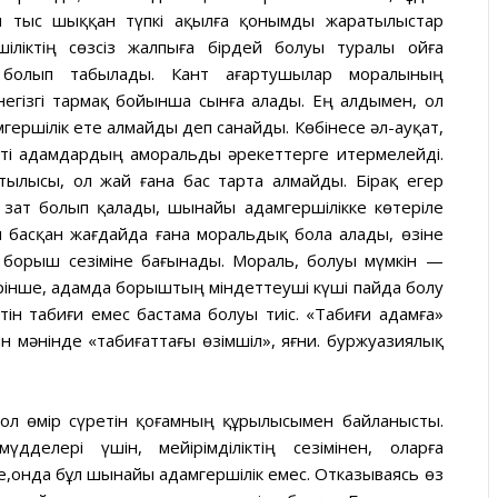
н тыс шыққан түпкі ақылға қонымды жаратылыстар
іліктің сөзсіз жалпыға бірдей болуы туралы ойға
т болып табылады. Кант ағартушылар моралының
егізгі тармақ бойынша сынға алады. Ең алдымен, ол
ершілік ете алмайды деп санайды. Көбінесе әл-ауқат,
ті адамдардың аморальды әрекеттерге итермелейді.
ылысы, ол жай ғана бас тарта алмайды. Бірақ егер
и зат болып қалады, шынайы адамгершілікке көтеріле
ы басқан жағдайда ғана моральдық бола алады, өзіне
на борыш сезіміне бағынады. Мораль, болуы мүмкін —
ірінше, адамда борыштың міндеттеуші күші пайда болу
ін табиғи емес бастама болуы тиіс. «Табиғи адамға»
ын мәнінде «табиғаттағы өзімшіл», яғни. буржуазиялық
ол өмір сүретін қоғамның құрылысымен байланысты.
делері үшін, мейірімділіктің сезімінен, оларға
е,онда бұл шынайы адамгершілік емес. Отказываясь өз