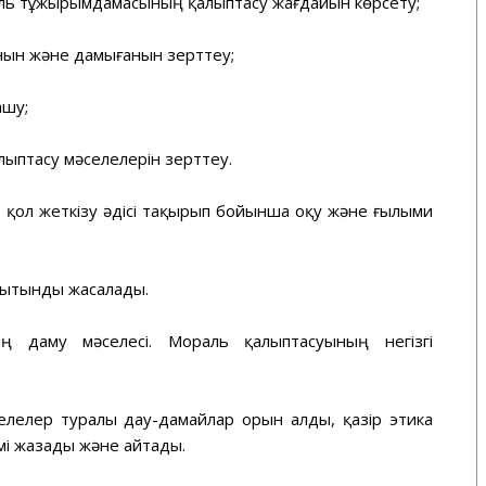
ль тұжырымдамасының қалыптасу жағдайын көрсету;
нын және дамығанын зерттеу;
ашу;
алыптасу мәселелерін зерттеу.
е қол жеткізу әдісі тақырып бойынша оқу және ғылыми
ытынды жасалады.
ң даму мәселесі. Мораль қалыптасуының негізгі
елелер туралы дау-дамайлар орын алды, қазір этика
мі жазады және айтады.