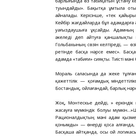
барлығында өз табиқатын ұстану к
туындайды». Бақытқа ұмтыла отыр
айналады. Керісінше, «тек қайы
Кейбір жағдайларда бұл адамдарға ә
уағыздаушыға ұқсайды. Адамның 
әкеледі деп айтуға қаншалықты и
Гольбахының сөзін келтіреді, — өз
ретінде басқа нәрсе емес». Басқ
адамда «табиғи» сияқты. Тиісті мәні 
Мораль саласында да жеке тұлғаны
қажеттілік — қоғамдық міндеттілік
Бостандық, ойлағандай, барлық нәрс
Жоқ, Монтескье дейді, » еркіндік 
жасауға мүмкіндік болуы мүмкін…»
Рационалдықтың мәні адам қызмет
қонымды» — өнерді қоса алғанда, 
Басқаша айтқанда, осы ой логикас