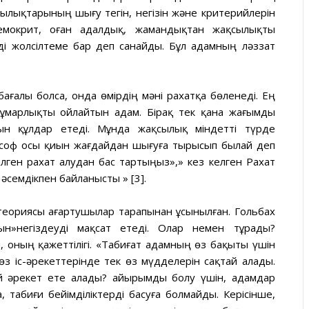
ылықтарының шығу тегін, негізін және критерийлерін
емокрит, оған адалдық, жамандықтан жақсылықты
мді жолсілтеме бар деп санайды. Бұл адамның ләззат
бағалы болса, онда өмірдің мәні рахатқа бөленеді. Ең
 құмарлықты ойлайтын адам. Бірақ тек қана жағымды
н құлдар етеді. Мұнда жақсылық міндетті түрде
ософ осы қиын жағдайдан шығуға тырысып былай деп
лген рахат алудан бас тартыңыз»,» кез келген Рахат
 әсемдікпен байланысты » [3].
теориясы ағартушылар тарапынан ұсынылған. Гольбах
ын»негіздеуді мақсат етеді. Олар немен тұрады?
, оның қажеттілігі. «Табиғат адамның өз бақыты үшін
өз іс-әрекеттерінде тек өз мүдделерін сақтай алады.
й әрекет ете алады? Қайырымды болу үшін, адамдар
, табиғи бейімділіктерді басуға болмайды. Керісінше,