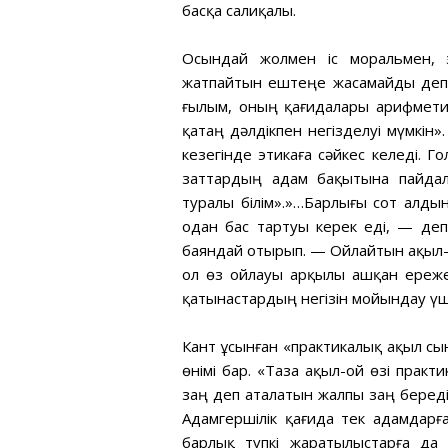
басқа салиқалы.
Осындай жолмен іс моральмен, 
жатпайтын ештеңе жасамайды деп
ғылым, оның қағидалары арифмети
қатаң дәлдікпен негізделуі мүмкін»
кезегінде этикаға сәйкес келеді.
заттардың адам бақытына пайдал
туралы білім».»…Барлығы сот алдынд
одан бас тартуы керек еді, — д
баяндай отырып. — Ойлайтын ақыл-
ол өз ойлауы арқылы ашқан ереж
қатынастардың негізін мойындау үші
Кант ұсынған «практикалық ақыл сы
өнімі бар. «Таза ақыл-ой өзі практ
заң деп аталатын жалпы заң беред
Адамгершілік қағида тек адамдарға
барлық түпкі жаратылыстарға да 