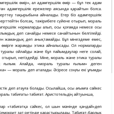
амгершілік өмір», ал адамгершілік өмір — бұл тек адам
оған адамгершілік ережелер аясында қарайтын болса.
зерттеу тақырыбына айналады. Егер біз адамгершілік
 зерттейтін болсақ, тәжірибеге сүйене отырып, мораль
гершілік нормаларды алып, осы қоғамда немесе осы
зұлымдық деп санайды немесе санайтынын белгілейді.
н жамандық деп анықтамайды. Бұл мінездеме емес,
к өмірге жарамды этика айналысады. Ол нормаларды
 туралы ойлайды және бұл пайымдаулар неге солай,
 отырып, негіздейді. Міне, мораль және этика туралы
ік ғылым. Алайда, «мораль туралы ғылым» деген
ика» — мораль деп аталады. Әсіресе соңғы екі ұғымды
стік деп атауға болады. Осылайша, осы ағымға сәйкес
 мораль табиғаты-табиғат. Аристотельдің айтуынша,
лар «табиғатқа сәйкес, ол шын мәнінде қандай»деп
 Демокрит зат ретінде қарастырылады. Табиғат-барлық