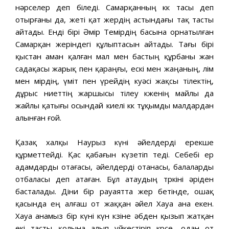
нәрселер деп біледі. Самарқанның көк тасы деп
отырғаны да, жеті қат жердің астындағы тақ тасты
айтады. Енді бірі Әмір Темірдің басына орнатылған
Самарқан жеріндегі құлыптасын айтады. Тағы бірі
қыстан аман қалған мал мен бастың құрбаны жан
садақасы жарық пен қараңғы, ескі мен жаңаның, өлім
мен өмірдің, үміт пен үрейдің куәсі жақсы тілектің,
дұрыс ниеттің жаршысы тілеу көженің майлы да
жайлы қатығы осындай киелі көк тұқымды малдардан
алынған ғой.
Қазақ халқы Наурыз күні әйелдерді ерекше
құрметтейді. Қас қабағын күзетіп өтеді. Себебі ер
адамдарды отағасы, әйелдерді отанасы, балаларды
отбаласы деп атаған. Бұл атаудың төркіні әріден
басталады. Діни бір рауаятта жер бетінде, ошақ
қасында ең алғаш от жаққан әйел Хауа ана екен.
Хауа анамыз бір күні күн көзіне әбден қызып жатқан
екі тасты қолына алып үйкестіріп көрсе, одан от