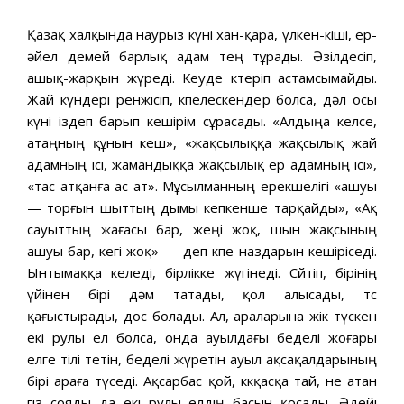
Қазақ халқында наурыз күні хан-қара, үлкен-кіші, ер-
әйел демей барлық адам тең тұрады. Әзілдесіп,
ашық-жарқын жүреді. Кеуде көтеріп астамсымайды.
Жай күндері ренжісіп, өкпелескендер болса, дәл осы
күні іздеп барып кешірім сұрасады. «Алдыңа келсе,
атаңның құнын кеш», «жақсылыққа жақсылық жай
адамның ісі, жамандыққа жақсылық ер адамның ісі»,
«тас атқанға ас ат». Мұсылманның ерекшелігі «ашуы
— торғын шыттың дымы кепкенше тарқайды», «Ақ
сауыттың жағасы бар, жеңі жоқ, шын жақсының
ашуы бар, кегі жоқ» — деп өкпе-наздарын кешіріседі.
Ынтымаққа келеді, бірлікке жүгінеді. Сөйтіп, бірінің
үйінен бірі дәм татады, қол алысады, төс
қағыстырады, дос болады. Ал, араларына жік түскен
екі рулы ел болса, онда ауылдағы беделі жоғары
елге тілі өтетін, беделі жүретін ауыл ақсақалдарының
бірі араға түседі. Ақсарбас қой, көкқасқа тай, не атан
өгіз сояды да екі рулы елдің басын қосады. Әдейі