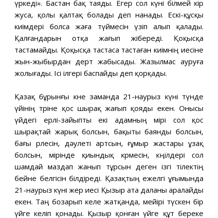
үркеді». Бастан бақ таяды. Егер сол күні білмей кір
жуса, қолы қалтақ болады деп нанады. Ескі-құсқы
киімдері болса жаға түймесін үзіп алып қалады.
Қалғандарын отқа жағып жібереді. Қоқысқа
тастамайды. Қоқысқа тастаса тастаған киімнің иесіне
жын-жыбырдан дерт жабысады. Жазылмас ауруға
жолығады. Ісі ілгері баспайды деп қорқады.
Қазақ бұрынғы көне заманда 21-наурыз күні түнде
үйінің төріне қос шырақ жағып қояды екен. Онысы
үйдегі ерлі-зайыпты екі адамның өмірі сол қос
шырақтай жарық болсын, бақыты баянды болсын,
бағы өрлесін, дәулеті артсын, ғұмыр жастары ұзақ
болсын, өмірінде қиындық көрмесін, көңілдері сол
шамдай маздап жанып тұрсын деген ізгі тілектің
бейне белгісін білдіреді. Қазақтың ежелгі ұғымында
21-наурыз күні жер иесі Қызыр ата даланы аралайды
екен. Таң бозарып келе жатқанда, мейірі түскен бір
үйге келіп қонады. Қызыр қонған үйге құт береке