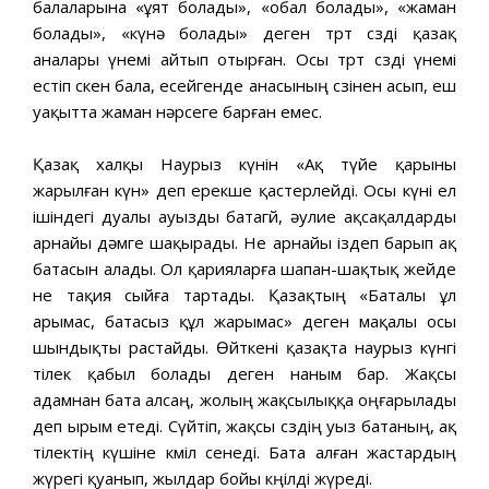
балаларына «ұят болады», «обал болады», «жаман
болады», «күнә болады» деген төрт сөзді қазақ
аналары үнемі айтып отырған. Осы төрт сөзді үнемі
естіп өскен бала, есейгенде анасының сөзінен асып, еш
уақытта жаман нәрсеге барған емес.
Қазақ халқы Наурыз күнін «Ақ түйе қарыны
жарылған күн» деп ерекше қастерлейді. Осы күні ел
ішіндегі дуалы ауызды батагөй, әулие ақсақалдарды
арнайы дәмге шақырады. Не арнайы іздеп барып ақ
батасын алады. Ол қарияларға шапан-шақтық жейде
не тақия сыйға тартады. Қазақтың «Баталы ұл
арымас, батасыз құл жарымас» деген мақалы осы
шындықты растайды. Өйткені қазақта наурыз күнгі
тілек қабыл болады деген наным бар. Жақсы
адамнан бата алсаң, жолың жақсылыққа оңғарылады
деп ырым етеді. Сүйтіп, жақсы сөздің уыз батаның, ақ
тілектің күшіне көміл сенеді. Бата алған жастардың
жүрегі қуанып, жылдар бойы көңілді жүреді.