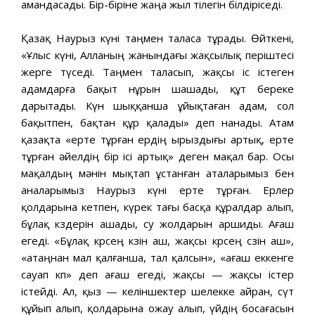
амандасады. Бір-біріне жаңа жыл тілегін білдіріседі.
Қазақ Наурыз күні таңмен таласа тұрады. Өйткені,
«Ұлыс күні, Алланың жанындағы жақсылық періштесі
жерге түседі. Таңмен таласып, жақсы іс істеген
адамдарға бақыт нұрын шашады, құт береке
дарытады. Күн шыққанша ұйықтаған адам, сол
бақытпен, бақтан құр қалады» деп нанады. Атам
қазақта «ерте тұрған ердің ырыздығы артық, ерте
тұрған әйелдің бір ісі артық» деген мақал бар. Осы
мақалдың мәнін мықтап ұстанған аталарымыз бен
аналарымыз Наурыз күні ерте тұрған. Ерлер
қолдарына кетпен, күрек тағы басқа құралдар алып,
бұлақ көздерін ашады, су жолдарын аршиды. Ағаш
егеді. «Бұлақ көрсең көзін аш, жақсы көрсең сөзін аш»,
«атаңнан мал қалғанша, тал қалсын», «ағаш еккенге
сауап көп» деп ағаш егеді, жақсы — жақсы істер
істейді. Ал, қыз — келіншектер шелекке айран, сүт
құйып алып, қолдарына ожау алып, үйдің босағасын