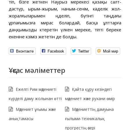
өтіп, бізге жеткен Наурыз мерекесі қазақы салт-
дәстүр, ырым-жырым, наным-сенім, кәделік жол-
жоралғыларымен өңделіп, бүгінгі таңдағы
ұрпағымызға мирас болардай, басқа ұлттарға
даңқымызды көтеретін үлкен мереке, тіпті береке
екеніне көзіміз жететін де болды.
Вконтакте
Facebook
Twitter
Мой мир
Ұқсас мәліметтер
Ежелгі Рим мәдениеті
Қайта құру кезіндегі
күрделі даму жолынан өтті
мәдениет және рухани өмір
Мәдениет ұғымы және
Мәдениеттің дамуына
анықтамасы
ғылыми-техникалық
прогрестің әсері