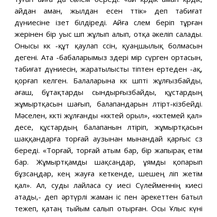
айдан аман, жылдан есен өттік» деп табиғат
дүниесіне ізет білдіреді. Айға сөлем беріп тұрған
жерінен бір уыс шөп жұлып алып, отқа әкеліп салады.
Онысы көк -құт қаулап өссін, қуаңшылық болмасын
дегені. Ата -бабаларымыз өздері өмір сүрген ортасын,
табиғат дүниесін, жаратылысты тіптен ертеден -ақ,
қорғап келген. Балаларына көк шөпті жұлғызбайды,
ағаш, бұтақтарды сындырғызбайды, құстардың
жұмыртқасын шағып, балапандарын өлтірт-кізбейді.
Мәселен, көкті жұлғанды «көктей орыл», «көктемей қал»
десе, құстардың балапанын өлтіріп, жұмыртқасын
шаққандарға торғай аузынан мынандай қарғыс сөз
береді. «Торғай, торғай атым бар, бір жапырақ етім
бар. Жұмыртқамды шақсаңдар, ұямды қопарып
бұзсаңдар, өкең жауға кеткенде, шешең өліп жетім
қал». Ал, суды лайласа су иесі Сүлейменнің киесі
атады,- деп әртүрлі жаман іс пен әрекеттен батыл
тежеп, қатаң тыйым салып отырған. Осы Ұлыс күні