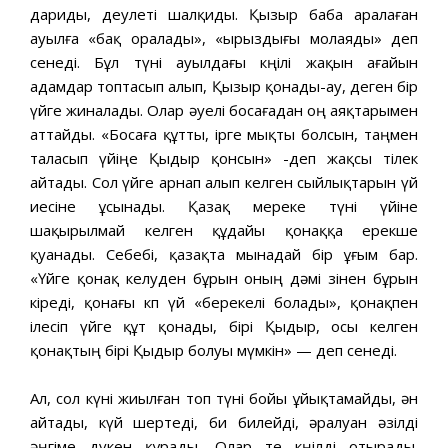
дариды, деулеті шалқиды. Қызыр баба аралаған
ауылға «бақ оралады», «ырыздығы молаяды» деп
сенеді. Бұл түні ауылдағы көңілі жақын ағайын
адамдар топтасып алып, Қызыр қонады-ау, деген бір
үйге жиналады. Олар әуелі босағадан оң аяқтарымен
аттайды. «Босаға құтты, ірге мықты болсын, таңмен
таласып үйіңе Қыдыр қонсын» -деп жақсы тілек
айтады. Сол үйге арнап алып келген сыйлықтарын үй
иесіне ұсынады. Қазақ мереке түні үйіне
шақырылмай келген құдайы қонаққа ерекше
қуанады. Себебі, қазақта мынадай бір ұғым бар.
«Үйге қонақ келуден бұрын оның дәмі өзінен бұрын
кіреді, қонағы көп үй «берекелі болады», қонақпен
ілесіп үйге құт қонады, бірі Қыдыр, осы келген
қонақтың бірі Қыдыр болуы мүмкін» — деп сенеді.
Ал, сол күні жиылған топ түні бойы ұйықтамайды, ән
айтады, күй шертеді, би билейді, әралуан әзілді
әңгіме дүкен құрады. Олар өте көңілді отырады.