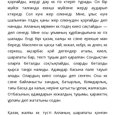
қорғайды, жерді дәу көк өгіз көтеріп тұрады. Ол бір
мүйізі талғанда екінші мүйізіне жерді аударып
көтереді. Сол күні жер сілкінеді. Міне, ұлыс күні
шалынған өгіздің қаны жер сілкінуден қорғайды деп
нанады. Алланың өмірімен көк өгіздің киесі сақтайды» —
деп сенеді. Міне осы ұғымның құрбандығына көк өгіз
шалады. Енді бірі қазақ халқы көк сөзіне ерекше мән
береді. Мәселен көк қасқа тай, көкжал, көкбөрі, көк дөнен, көк
серкеш, ақсарбас қой дегендер аталы, киелі,
шарапаты бар, текті тұқым деп қаралған. Сондықтан
оларға беталды соқтықпайды, оларды беталды
қырса тәңірі налиды. Адамдар басына пәле тауып
алады. Олардың киесі соғады деп сенген. Осы көк
сөзіне байланысты хандық, батырлық, білімдарлық,
тағы басқа да халық өнеріне қатысты ұрпақ жалғасқан.
Отбасының адамдарын көкжалдың тұқымы, қаракөктің
ұрпағы деп жататыны содан.
Қазақ жалпы көк түсті Алланың шарапаты қонған