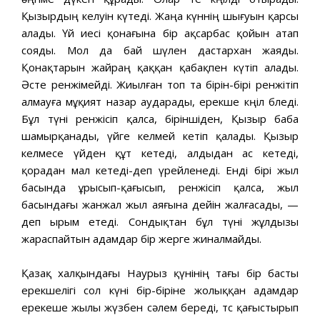
Қызырдың келуін күтеді. Жаңа күннің шығуын қарсы
алады. Үй иесі қонағына бір ақсарбас қойын атап
сояды. Мол да бай шүлен дастархан жаяды.
Қонақтарын жайраң қаққан қабақпен күтіп алады.
Әсте ренжімейді. Жиылған топ та бірін-бірі ренжітіп
алмауға мұқият назар аударады, ерекше көңіл бөледі.
Бұл түні ренжісіп қалса, біріншіден, Қызыр баба
шамырқанады, үйге келмей кетіп қалады. Қызыр
келмесе үйден құт кетеді, алдыдан ас кетеді,
қорадан мал кетеді-деп үрейленеді. Енді бірі жыл
басында ұрысып-қағысып, ренжісіп қалса, жыл
басындағы жанжал жыл аяғына дейін жалғасады, —
деп ырым етеді. Сондықтан бұл түні жұлдызы
жараспайтын адамдар бір жерге жиналмайды.
Қазақ халқындағы Наурыз қүнінің тағы бір басты
ерекшелігі сол күні бір-біріне жолыққан адамдар
ерекеше жылы жүзбен сәлем береді, төс қағыстырып