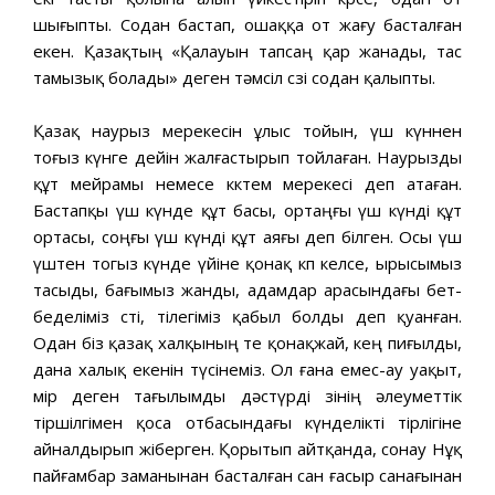
шығыпты. Содан бастап, ошаққа от жағу басталған
екен. Қазақтың «Қалауын тапсаң қар жанады, тас
тамызық болады» деген тәмсіл сөзі содан қалыпты.
Қазақ наурыз мерекесін ұлыс тойын, үш күннен
тоғыз күнге дейін жалғастырып тойлаған. Наурызды
құт мейрамы немесе көктем мерекесі деп атаған.
Бастапқы үш күнде құт басы, ортаңғы үш күнді құт
ортасы, соңғы үш күнді құт аяғы деп білген. Осы үш
үштен тогыз күнде үйіне қонақ көп келсе, ырысымыз
тасыды, бағымыз жанды, адамдар арасындағы бет-
беделіміз өсті, тілегіміз қабыл болды деп қуанған.
Одан біз қазақ халқының өте қонақжай, кең пиғылды,
дана халық екенін түсінеміз. Ол ғана емес-ау уақыт,
өмір деген тағылымды дәстүрді өзінің әлеуметтік
тіршілгімен қоса отбасындағы күнделікті тірлігіне
айналдырып жіберген. Қорытып айтқанда, сонау Нұқ
пайғамбар заманынан басталған сан ғасыр санағынан