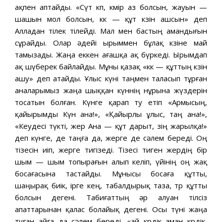
ақпен аптайды. «Сүт көп, көмір аз болсын, жауын —
шашын мол болсын, көк — құт көзін ашсын» деп
Алладан тілек тілейді. Мал мен бастың амандығын
сұрайды. Олар әдейі ырыммен бұлақ көзіне май
тамызады. Жаңа еккен ағашқа ақ бүркеді. Ырымдап
ақ шүберек байлайды. Мұны қазақ «көк — құттың көзін
ашу» деп атайды. Ұлыс күні таңмен таласып тұрған
аналарымыз жаңа шыққан күннің нұрына жүздерін
тосатын болған. Күнге қарап төу етіп «Армысың,
қайырымды Күн ана!», «Қайырлы ұлыс, таң ана!»,
«Кеудесі түкті, жер Ана — құт дарыт, өзің жарылқа!»
деп күнге, де таңға да, жерге де сәлем береді. Оң
тізесін иіп, жерге тигізеді. Тізесі тиген жердің бір
шым — шым топырағын алып келіп, үйінің оң жақ
босағасына тастайды. Мұнысы босаға құтты,
шаңырақ биік, ірге кең, табалдырық таза, төр құтты
болсын дегені. Табиғаттың әр алуан тілсіз
апаттарынан қалас болайық дегені. Осы түні жаңа
туған айға да сәлем береді. «ай көрдік аман көрдік,