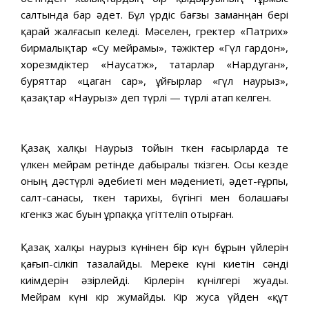
салтында бар әдет. Бұл үрдіс бағзы заманңан бері
қарай жалғасып келеді. Мәселен, гректер «Патрих»
бирмалықтар «Су мейрамы», тәжіктер «Гүл гардон»,
хорезмдіктер «Наусатж», татарлар «Нардуган»,
буряттар «цаган сар», ұйғырлар «гүл наурыз»,
қазақтар «Наурыз» деп түрлі — түрлі атап келген.
Қазақ халқы Наурыз тойын өткен ғасырларда өте
үлкен мейрам ретінде дабыралы өткізген. Осы кезде
оның дәстүрлі әдебиеті мен мәдениеті, әдет-ғұрпы,
салт-санасы, өткен тарихы, бүгінгі мен болашағы
көгенкөз жас буын ұрпаққа үгіттеліп отырған.
Қазақ халқы наурыз күнінен бір күн бұрын үйлерін
қағып-сілкіп тазалайды. Мереке күні киетін сәнді
киімдерін әзірлейді. Кірлерін күнілгері жуады.
Мейрам күні кір жумайды. Кір жуса үйден «құт