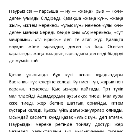
Наурыз сөзі — парсыша — ну — «жаңа», рыз — «күн»
деген ұғымды білдіреді. Қазақша «жаңа күн», «жаңа
жыл», «көктем мерекесі» «ұлыс күн» немесе «ұлы күн»
деген мағына береді. Кейде оны «Ақ мерекесі», «сүт
мейрамы», «төл ырысы» деп те атап жүр. Қазақта
науқан және ырыздық деген сөз бар. Осыған
қарағанда, жаңа жылдың ырыздығы дегенді білдіруі
де мүмкін ғой.
Қазақ ұғымында бұл күні аспан жұлдыздары
бастапқы нүктелеріне келеді. Күн мен түн, жарық пен
қараңғы теңеледі. Қыс ызғары қайтады. Төрт түлік
мал төлдейді. Адамдардың аузы аққа тиеді. Мал аузы
көкке тиеді, жер бетіне шаттық орнайды. Көктем
құстары келеді. Қысқы ұйқыдағы жануарлар оянады.
Осындай қасиетті күнді қазақ «Ұлыс күн» деп атаған.
Наурызды мереке ретінде тойлау дәстүрі жер
бетіндегі халықтардың бір қыдыруының тұрмыс