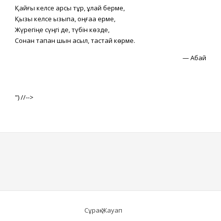
Қайғы келсе қарсы тұр, құлай берме,
Қызық келсе қызықпа, оңғаққа ерме,
Жүрегіңе сүңгі де, түбін көзде,
Сонан тапқан шын асыл, тастай көрме.
—
Абай
") //-->
Сұрақ-Жауап