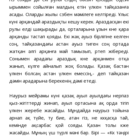
ырыммен сойылған малдың етін үлкен тайқазанға
асады. Оларды жылы сөзбен мәмілеге келтіреді. Ұлыс
күні әрқандай араздықты кешу керек. Араздасқан екі
рулы елді шақырады да, орталарына ұзын көне қара
арқанды тастап қояды. Екі жақ ауыз бірлігіне келген
соң, тайқазандағы астан ауыз тиген соң ортада
жатқан әлгі арқанға май тамызып, өртеп жібереді.
Сонымен арадағы араздық көне арқанмен отқа
жанып, күлге айналып жоқ болады. Қазақ бастан
үлкен болсаң астан үлкен емессің,- деп тайқазан
дәмін арадарына берекенің дәмі етеді.
Наурыз мейрамы күні қазақ ауыл ауылдағы өнерпаз
қыз-жігіттерді жинап, ауыл ортасына ақ орда тігіп
үлкен жеребе жасайды. Мұндайда наурыз тойына
арнап ақ түйе, ту бие, атан өгіз, не көкқасқа тай,
кемінде ақсарбас қой сояды. Қазан толы көже
жасайды. Мұның үш түрлі мәні бар. Бірі — «Көк тәңірі