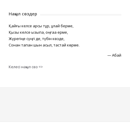
Нақыл сөздер
Қайғы келсе қарсы тұр, құлай берме,
Қызық келсе қызықпа, оңғаққа ерме,
Жүрегіңе сүңгі де, түбін көзде,
Сонан тапқан шын асыл, тастай көрме.
—
Абай
Келесі нақыл сөз =>