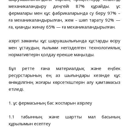
механикаландыру деңгейі 87% құрайды. Құс
фермалары мен құс фабрикаларында су беру 97% –
ға механикаландырылған, жем – шөп тарату 92% —
ға, қианды жинау 65% — ға механикаландырылған.
Қазіргі заманғы құс шаруашылығында құстарды өсіру
мен ұстаудың ғылыми негізделген технологиялық
нормативтерін қолдау ерекше маңызды.
Бұл ретте ғана материалдық және еңбек
ресурстарының ең аз шығындары кезінде құс
өнімділігінің жоғары көрсеткіштерін алу қамтамасыз
етіледі.
1. Құс фермасының бас жоспарын әзірлеу
1.1 табынның және шартты мал басының
құрылымын есептеу