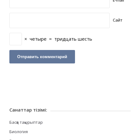
Сайт
×
четыре
=
тридцать шесть
Санаттар тізімі:
Басқа тақырыптар
Биология