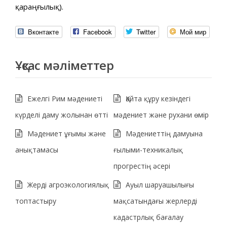
қараңғылық).
Вконтакте
Facebook
Twitter
Мой мир
Ұқсас мәліметтер
Ежелгі Рим мәдениеті
Қайта құру кезіндегі
күрделі даму жолынан өтті
мәдениет және рухани өмір
Мәдениет ұғымы және
Мәдениеттің дамуына
анықтамасы
ғылыми-техникалық
прогрестің әсері
Жерді агроэкологиялық
Ауыл шаруашылығы
топтастыру
мақсатындағы жерлерді
кадастрлық бағалау