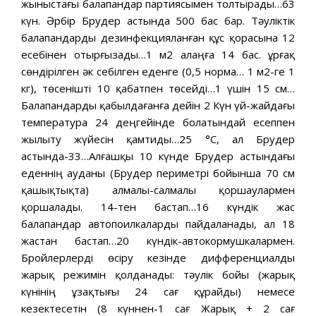
жыныстағы балапандар партиясымен толтырады…63
күн. Әрбір Брудер астында 500 бас бар. Тәуліктік
балапандарды дезинфекцияланған құс қорасына 12
есебінен отырғызады…1 м2 алаңға 14 бас. Құрғақ
сөндірілген әк себілген еденге (0,5 норма… 1 м2-ге 1
кг), төсенішті 10 қабатпен төсейді…1 үшін 15 см…
Балапандарды қабылдағанға дейін 2 Күн үй-жайдағы
температура 24 деңгейінде болатындай есеппен
жылыту жүйесін қамтиды…25 °С, ал Брудер
астында-33…Алғашқы 10 күнде Брудер астындағы
еденнің ауданы (Брудер периметрі бойынша 70 см
қашықтықта) алмалы-салмалы қоршаулармен
қоршалады. 14-тен бастап…16 күндік жас
балапандар автопоилкаларды пайдаланады, ал 18
жастан бастап…20 күндік-автокормушкалармен.
Бройлерлерді өсіру кезінде дифференциалды
жарық режимін қолданады: тәулік бойы (жарық
күнінің ұзақтығы 24 сағ құрайды) немесе
кезектесетін (8 күннен-1 сағ Жарық + 2 сағ