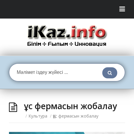
Құс фермасын жобалау
/
Культура
/
Құс фермасын жобалау