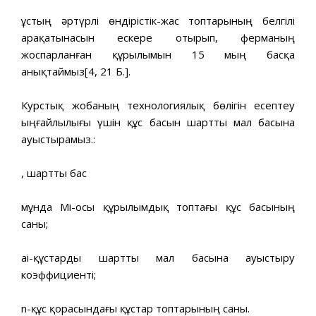
Құстың әртүрлі өндірістік-жас топтарының белгілі
арақатынасын ескере отырып, ферманың
жоспарланған құрылымын 15 мың басқа
анықтаймыз[4, 21 Б.].
Курстық жобаның технологиялық бөлігін есептеу
ыңғайлылығы үшін құс басын шартты мал басына
ауыстырамыз.:
, шартты бас
мұнда Мі-осы құрылымдық топтағы құс басының
саны;
ai-құстарды шартты мал басына ауыстыру
коэффициенті;
n-құс қорасындағы құстар топтарының саны.