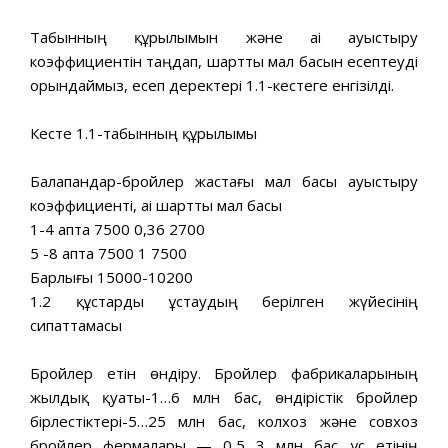
Табынның құрылымын және ai ауыстыру
коэффициентін таңдап, шартты мал басын есептеуді
орындаймыз, есеп деректері 1.1-кестеге енгізілді.
Кесте 1.1-табынның құрылымы
Балапандар-бройлер жастағы мал басы ауыстыру
коэффициенті, ai шартты мал басы
1-4 апта 7500 0,36 2700
5 -8 апта 7500 1 7500
Барлығы 15000-10200
1.2 құстарды ұстаудың берілген жүйесінің
сипаттамасы
Бройлер етін өндіру. Бройлер фабрикаларының
жылдық қуаты-1…6 млн бас, өндірістік бройлер
бірлестіктері-5…25 млн бас, колхоз және совхоз
бройлер фермалары — 0,5…3 млн бас. Құс етінің