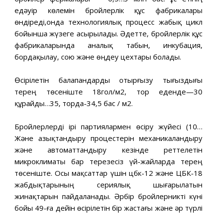
едәуір көлемін бройлерлік құс фабрикалары
өндіреді,онда технологиялық процесс жабық цикл
бойынша жүзеге асырылады. Әдетте, бройлерлік құс
фабрикаларында аналық табын, инкубация,
бордақылау, сою және өңдеу цехтары болады.
Өсірілетін балапандарды отырғызу тығыздығы
терең төсеніште 18гол/м2, тор еденде—30
құрайды…35, торда-34,5 бас / м2.
Бройлерлерді ірі партиялармен өсіру жүйесі (10…
Және азықтандыру процестерін механикаландыру
және автоматтандыру кезінде реттелетін
микроклиматы бар терезесіз үй-жайларда терең
төсеніште. Осы мақсаттар үшін цбк-12 және ЦБК-18
жабдықтарының сериялық шығарылатын
жинақтарын пайдаланады. Әрбір бройлерникті күні
бойы 49-ға дейін өсірілетін бір жастағы және әр түрлі