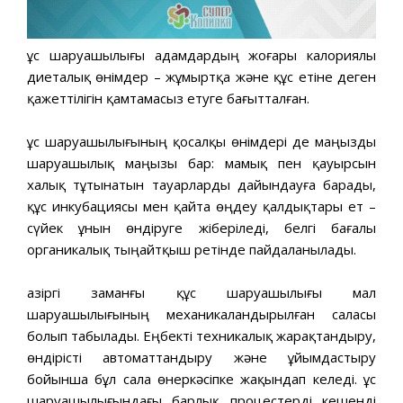
Құс шаруашылығы адамдардың жоғары калориялы
диеталық өнімдер – жұмыртқа және құс етіне деген
қажеттілігін қамтамасыз етуге бағытталған.
Құс шаруашылығының қосалқы өнімдері де маңызды
шаруашылық маңызы бар: мамық пен қауырсын
халық тұтынатын тауарларды дайындауға барады,
құс инкубациясы мен қайта өңдеу қалдықтары ет –
сүйек ұнын өндіруге жіберіледі, белгі бағалы
органикалық тыңайтқыш ретінде пайдаланылады.
Қазіргі заманғы құс шаруашылығы мал
шаруашылығының механикаландырылған саласы
болып табылады. Еңбекті техникалық жарақтандыру,
өндірісті автоматтандыру және ұйымдастыру
бойынша бұл сала өнеркәсіпке жақындап келеді. Құс
шаруашылығындағы барлық процестерді кешенді