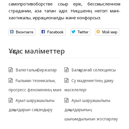
самопротивоборстве соқыр ерік, бессмысленном
страдании, қаза тапқан әділ. Ницшенің негізгі мәні-
хаотикалық, иррационалдық және конфорсыз.
Вконтакте
Facebook
Twitter
Мой мир
Ұқсас мәліметтер
Валюталық биржалар
Балқарағай селекциясы
Ғылыми-техникалық
Су мәдениетінің даму
прогресс феноменінің мәні
мәселелері
Ауыл шаруашылығы
Ауыл шаруашылығы
дақылдарын сақтандыру
дақылдарының
шығымдылығын жоспарлау