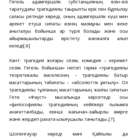
Гегель адамгершілік субстанцияның өзін-өзі
таратудағы трагедиялық тақырыпты ерік пен бұрғылау
саласы ретінде көреді, оның адамгершілік күші мен
әрекет етуші сипаты өзінің мазмұны мен жеке
анықталуы бойынша әр түрлі болады және осы
айырмашылықтарды өрістету жанжалға алып
келеді[.6]
Кант: трагедия жоғары сезім, комедия – керемет
сезім. Гегель бойынша» негізгі тармақ «трагедиялық
теоретикалық мәселесінің – трагедиялық батыр
мақсаттарының табиғаты – «абсолюттік ұмтылу». Ол
трагедиялық тұлғаның мақсаттарының жалпы сипатын
Гете «Фауст» мысалында көрсетеді: осы
«философиялық трагедияның кейіпкері ғылымға
қанағаттанбады, екінші жағынан-зайырлы өмірге
және жердегі рахатқа қызығушылық танытады..[7].
Шопенгауэр көреді мәні Қайғылы да