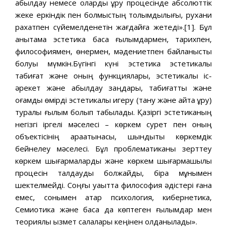
қабылдау немесе оларды құру процесінде абсолюттік
жеке еркіндік пен болмыстың толымдылығы, рухани
рахатпен сүйемелденетін жағдайға жетеді».[1]. Бұл
анықтама эстетика басқа ғылымдармен, тарихпен,
философиямен, өнермен, мәдениетпен байланысты
болуы мүмкін.Бүгінгі күні эстетика эстетикалық
табиғат және оның функциялары, эстетикалық іс-
әрекет және қабылдау заңдары, табиғатты және
қоғамдық өмірді эстетикалық игеру (тану және қайта құру)
туралы ғылым болып табылады. Қазіргі эстетиканың
негізгі іргелі мәселесі – көркем сурет пен оның
объектісінің арақатынасы, шындықты көркемдік
бейнелеу мәселесі. Бұл проблематиканы зерттеу
көркем шығармаларды және көркем шығармашылық
процесін талдауды болжайды, бірақ мұнымен
шектелмейді. Соңғы уақытта философия әдістері ғана
емес, сонымен қатар психология, кибернетика,
Семиотика және басқа да көптеген ғылымдар мен
теориялық қызмет салалары кеңінен қолданылады».