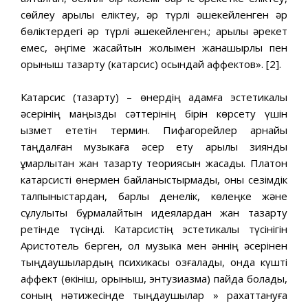
сөйлеу арқылы еліктеу, әр түрлі әшекейленген әр
бөліктердегі әр түрлі әшекейленген.; арқылы әрекет
емес, әңгіме жасайтын жолымен жанашырлық пен
қорқыныш тазарту (катарсис) осындай аффектов». [2].
Катарсис (тазарту) – өнердің адамға эстетикалық
әсерінің маңызды сәттерінің бірін көрсету үшін
қызмет ететін термин. Пифагорейлер арнайы
таңдалған музыкаға әсер ету арқылы зиянды
құмарлықтан жан тазарту теориясын жасады. Платон
катарсисті өнермен байланыстырмады, оны сезімдік
талпыныстардан, барлық денелік, көлеңке және
сұлулықты бұрмалайтын идеялардан жан тазарту
ретінде түсінді. Катарсистің эстетикалық түсінігін
Аристотель берген, ол музыка мен әннің әсерінен
тыңдаушылардың психикасы қозғалады, онда күшті
аффект (өкініш, қорқыныш, энтузиазма) пайда болады,
соның нәтижесінде тыңдаушылар » рахаттануға