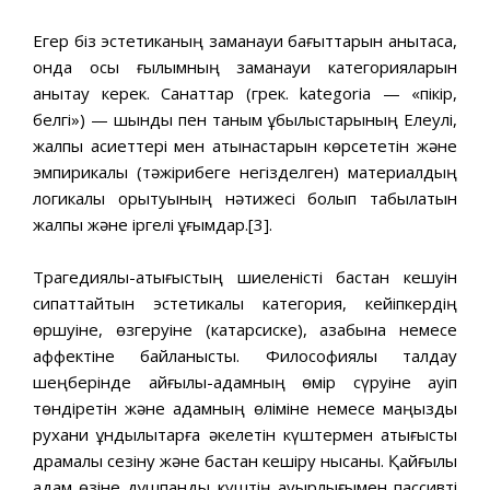
Егер біз эстетиканың заманауи бағыттарын анықтасақ,
онда осы ғылымның заманауи категорияларын
анықтау керек. Санаттар (грек. kategoria — «пікір,
белгі») — шындық пен таным құбылыстарының Елеулі,
жалпы қасиеттері мен қатынастарын көрсететін және
эмпирикалық (тәжірибеге негізделген) материалдың
логикалық қорытуының нәтижесі болып табылатын
жалпы және іргелі ұғымдар.[3].
Трагедиялық-қақтығыстың шиеленісті бастан кешуін
сипаттайтын эстетикалық категория, кейіпкердің
өршуіне, өзгеруіне (катарсиске), азабына немесе
аффектіне байланысты. Философиялық талдау
шеңберінде қайғылы-адамның өмір сүруіне қауіп
төндіретін және адамның өліміне немесе маңызды
рухани құндылықтарға әкелетін күштермен қақтығысты
драмалық сезіну және бастан кешіру нысаны. Қайғылы
адам өзіне дұшпандық күштің ауырлығымен пассивті