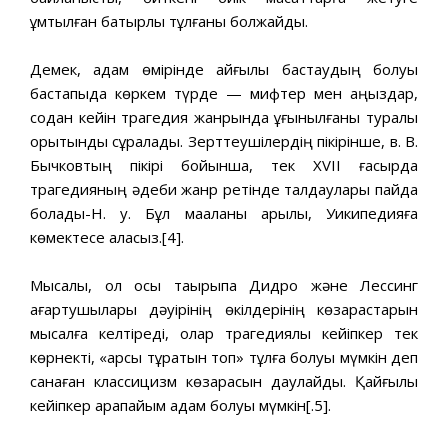
ұмтылған батырлық тұлғаны болжайды.
Демек, адам өмірінде қайғылы бастаудың болуы
бастапқыда көркем түрде — мифтер мен аңыздар,
содан кейін трагедия жанрында ұғынылғаны туралы
қорытынды сұралады. Зерттеушілердің пікірінше, в. В.
Бычковтың пікірі бойынша, тек ХVII ғасырда
трагедияның әдеби жанр ретінде талдаулары пайда
болады-Н. у. Бұл мақаланы арқылы, Уикипедияға
көмектесе аласыз.[4].
Мысалы, ол осы тақырыпқа Дидро және Лессинг
ағартушылары дәуірінің өкілдерінің көзқарастарын
мысалға келтіреді, олар трагедиялық кейіпкер тек
көрнекті, «қарсы тұратын топ» тұлға болуы мүмкін деп
санаған классицизм көзқарасын даулайды. Қайғылы
кейіпкер қарапайым адам болуы мүмкін[.5].