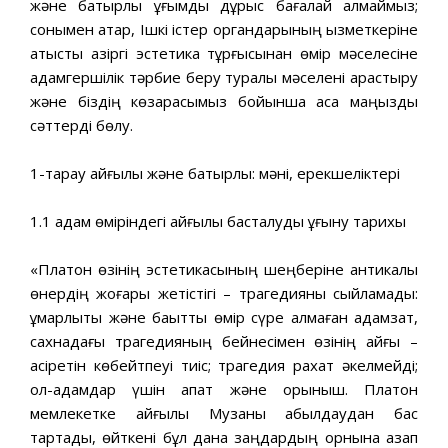
және батырлық ұғымды дұрыс бағалай алмаймыз;
сонымен қатар, Ішкі істер органдарының қызметкеріне
қатысты қазіргі эстетика тұрғысынан өмір мәселесіне
адамгершілік тәрбие беру туралы мәселені қарастыру
және біздің көзқарасымыз бойынша аса маңызды
сәттерді бөлу.
1-тарау қайғылы және батырлық: мәні, ерекшеліктері
1.1 адам өміріндегі қайғылы басталуды ұғыну тарихы
«Платон өзінің эстетикасының шеңберіне антикалық
өнердің жоғары жетістігі – трагедияны сыйламады:
құмарлықты және бақытты өмір сүре алмаған адамзат,
сахнадағы трагедияның бейнесімен өзінің қайғы –
қасіретін көбейтпеуі тиіс; трагедия рахат әкелмейді;
ол-адамдар үшін апат және қорқыныш. Платон
мемлекетке қайғылы Музаны қабылдаудан бас
тартады, өйткені бұл дана заңдардың орнына азап