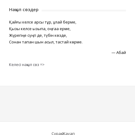
Нақыл сөздер
Қайғы келсе қарсы тұр, құлай берме,
Қызық келсе қызықпа, оңғаққа ерме,
Жүрегіңе сүңгі де, түбін көзде,
Сонан тапқан шын асыл, тастай көрме.
—
Абай
Келесі нақыл сөз =>
Сұрақ-Жауап