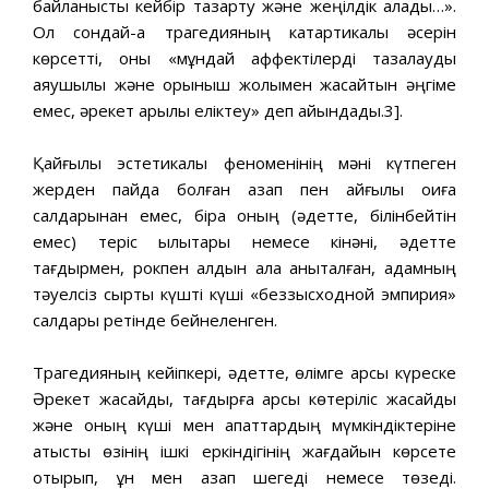
байланысты кейбір тазарту және жеңілдік алады…».
Ол сондай-ақ трагедияның катартикалық әсерін
көрсетті, оны «мұндай аффектілерді тазалауды
аяушылық және қорқыныш жолымен жасайтын әңгіме
емес, әрекет арқылы еліктеу» деп айқындады.3].
Қайғылы эстетикалық феноменінің мәні күтпеген
жерден пайда болған азап пен қайғылы оқиға
салдарынан емес, бірақ оның (әдетте, білінбейтін
емес) теріс қылықтары немесе кінәні, әдетте
тағдырмен, рокпен алдын ала анықталған, адамның
тәуелсіз сыртқы күшті күші «беззысходной эмпирия»
салдары ретінде бейнеленген.
Трагедияның кейіпкері, әдетте, өлімге қарсы күреске
Әрекет жасайды, тағдырға қарсы көтеріліс жасайды
және оның күші мен апаттардың мүмкіндіктеріне
қатысты өзінің ішкі еркіндігінің жағдайын көрсете
отырып, ұн мен азап шегеді немесе төзеді.