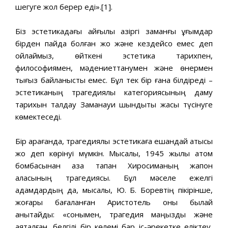
шегуге жол берер еді».[1].
Біз эстетикадағы қайғылы қазіргі заманғы ұғымдар
бірден пайда болған жоқ және кездейсоқ емес деп
ойлаймыз, өйткені эстетика тарихпен,
философиямен, мәдениеттанумен және өнермен
тығыз байланысты емес. Бұл тек бір ғана білдіреді –
эстетиканың трагедиялық категориясының даму
тарихын талдау Заманауи шындықты жақсы түсінуге
көмектеседі.
Бір қарағанда, трагедиялық эстетикаға ешқандай қатысы
жоқ деп көрінуі мүмкін. Мысалы, 1945 жылы атом
бомбасынан қаза тапқан Хиросиманың жапон
қаласының трагедиясы. Бұл мәселе ежелгі
адамдардың да, мысалы, Ю. Б. Боревтің пікірінше,
жоғары бағаланған Аристотель оны былай
анықтайды: «сонымен, трагедия маңызды және
аяқталған, белгілі бір көлемі бар іс-әрекетке еліктеу,