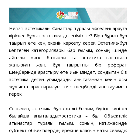
Негізгі эстетикалық Санаттар туралы мәселені қарауға
кіріспес бұрын эстетика дегеніміз не? Бірақ бұрын бұл
тақырып өте кең екенін көрсету керек. Эстетика-бұл
көптеген категориялары бар ғылым, соның ішінде
қайғылы және батырлық та эстетика санатына
жатқызған жөн, бұл тақырыпты бір реферат
шеңберінде қарастыру өте қиын міндет, сондықтан біз
эстетика деген ұғымдарды анықтағаннан кейін осы
жұмыста қарастырылуы тиіс шеңберді анықтауымыз
керек.
Сонымен, эстетика-бұл ежелгі Ғылым, бүгінгі күні ол
былайша анықталады:»эстетика – бұл Объектілік
қатынастар туралы ғылым, соның нәтижесінде
субъект объектілердің ерекше класын нақты-сезімдік