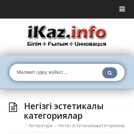
Негізгі эстетикалық
категориялар
/
Литература
/
Негізгі эстетикалық категориялар