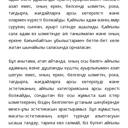
азап емес, оның еркін, белсенді қызметін, рокқа,
тағдырға, жағдайларға қарсы көтерілісті және
олармен күресті болжайды. Қайғылы адам өзінің өмір
сүруінің сынған, қауырт сәтінде ашылады. Қайғылы
сала адам өз қызметінде әлі танылмаған және оның
еркіне бағынбайтын құбылыстармен бетпе-бет келе
жатқан шынайылық саласында орналасқан.
Бұл анықтама, атап айтқанда, оның осы бөлігі» қайғылы
адамның өзіне дұшпандық күштің ауырлығымен азап
шегуін емес, оның еркін, белсенді қызметін, рокқа,
тағдырға, жағдайларға қарсы көтерілуді және
эстетиканың қайғылы категориясына қарсы күресті
болжайды, сондықтан біз осы жұмыста ішкі істер
қызметкерінің біздің белгілеген ұстаным шеңберінде
мінез-құлық эстетикасын қарастырамыз. Бұл жұмыстың
мақсаты-эстетиканың қазіргі түрінде қалыптасуын
қысқаша талдау, тарихқа көз салмай, біз бүгінгі қайғылы