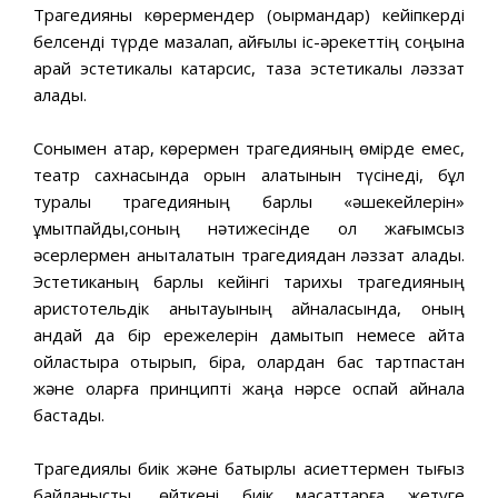
Трагедияны көрермендер (оқырмандар) кейіпкерді
белсенді түрде мазалап, қайғылы іс-әрекеттің соңына
қарай эстетикалық катарсис, таза эстетикалық ләззат
алады.
Сонымен қатар, көрермен трагедияның өмірде емес,
театр сахнасында орын алатынын түсінеді, бұл
туралы трагедияның барлық «әшекейлерін»
ұмытпайды,соның нәтижесінде ол жағымсыз
әсерлермен анықталатын трагедиядан ләззат алады.
Эстетиканың барлық кейінгі тарихы трагедияның
аристотельдік анықтауының айналасында, оның
қандай да бір ережелерін дамытып немесе қайта
ойластыра отырып, бірақ, олардан бас тартпастан
және оларға принципті жаңа нәрсе қоспай айнала
бастады.
Трагедиялық биік және батырлық қасиеттермен тығыз
байланысты, өйткені биік мақсаттарға жетуге