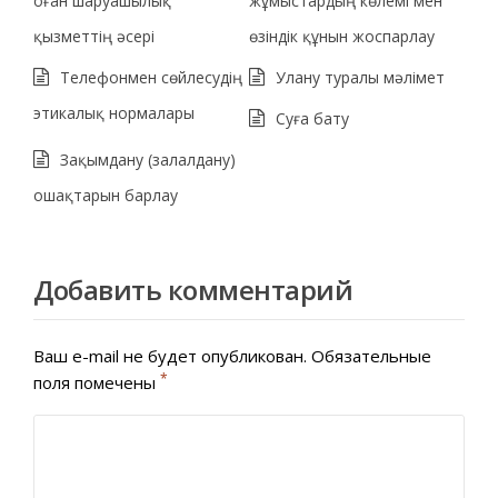
оған шаруашылық
жұмыстардың көлемі мен
қызметтің әсері
өзіндік құнын жоспарлау
Телефонмен сөйлесудің
Улану туралы мәлімет
этикалық нормалары
Суға бату
Зақымдану (залалдану)
ошақтарын барлау
Добавить комментарий
Ваш e-mail не будет опубликован.
Обязательные
*
поля помечены