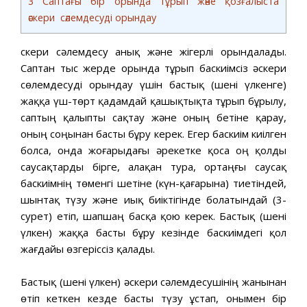
3
Саптағы бір орында тұрып және қозғалыста
әскери сәлемдесуді орындау
Әскери сәлемдесу анық және жігерлі орындалады.
Саптан тыс жерде орында тұрып баскиімсіз әскери
сөлемдесуді орындау үшін бастық (шені үлкенге)
жаққа үш-төрт қадамдай қашықтықта тұрып бұрылу,
саптың қалыпты сақтау және оның бетіне қарау,
оның соңынан басты бұру керек. Егер баскиім киілген
болса, онда жоғарыдағы әрекетке қоса оң қолды
саусақтарды бірге, алақан тура, ортаңғы саусақ
баскиімнің төменгі шетіне (күн-қағарына) тиетіндей,
шынтақ түзу және иық биіктігінде болатындай (3-
сурет) етіп, шапшаң басқа қою керек. Бастық (шені
үлкен) жаққа басты бұру кезінде баскиімдегі қол
жағдайы өзгеріссіз қалады.
Бастық (шені үлкен) әскери сәлемдесушінің жанынан
өтіп кеткен кезде басты түзу ұстап, онымен бір