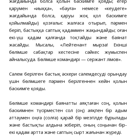
жағдайында болса қолын баскиімге қояды; егер
қарумен «иыққа», «бауға» не­месе «кеудеге»
жағдайында болса, қаруы жоқ қол баскиімге
қойылмайды) қозғалыс жалғаса отырып, пәрмен
беріп, бастыққа саптық қадаммен жақындайды; оған
екі-үш қадам қалғанда тоқтайды және баянат
жасайды. Мысалы, «Лейтенант мырза! Екінші
бөлімше сабақтар кестесіне сәйкес жүмыспен
айналысуда. Бөлімше командирі — сер­жант Әлімов».
Сәлем берілген бастық әскери сәлемдесуді орындау
үшін бөлімшеге пәрмен берілгеннен кейін қолын
баскиімге қояды.
Бөлімше командирі баянатты аяқтаған соң, қолын
баскиімнен түсірместен сол (оң) аяқпен бір адым
аттаумен оңға (солға) қарай бір мезгілде бұрылады
және бастықты алдына жіберіп, оның соңынан бір-
екі қадам артта және саптың сырт жағынан жүреді.