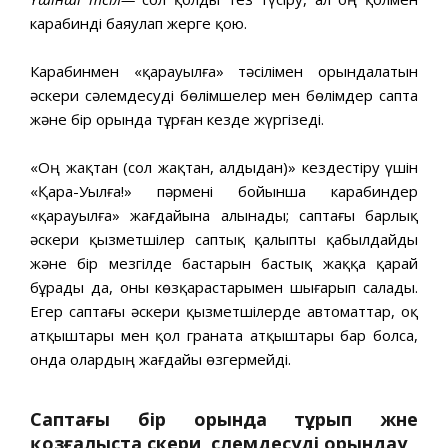
карабинді баяулап жерге қою.
Карабинмен «қарауылға» тәсілімен орындалатын
әскери сәлемдесуді бөлімшелер мен бөлімдер сапта
және бір орында тұрған кезде жүргізеді.
«Оң жақтан (сол жақтан, алдыдан)» кездестіру үшін
«Қара-Уылға!» пәрмені бойынша карабиндер
«қарауылға» жағдайына алынады; саптағы барлық
әскери қызметшілер саптық қалыпты қабылдайды
және бір мезгілде бастарын бастық жаққа қарай
бұрады да, оны көзқарастарымен шығарып салады.
Егер саптағы әскери қызметшілерде автоматтар, оқ
атқыштары мен қол граната атқыштары бар болса,
онда олардың жағдайы өзгермейді.
Саптағы бір орында тұрып және
қозғалыста әскери
сәлемдесуді орындау