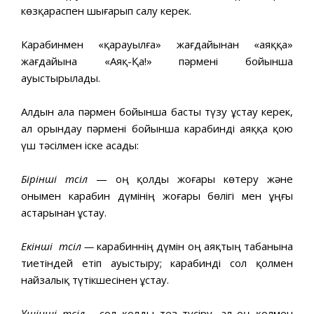
көзқараспен шығарып салу керек.
Карабинмен «қарауылға» жағдайынан «аяққа»
жағдайына «Аяқ-Қа!» пәрмені бойынша
ауыстырылады.
Алдын ала пәрмен бойынша басты түзу ұстау керек,
ал орындау пәрмені бойынша карабинді аяққа қою
үш тәсілмен іске асады:
Бірінші тәсіл
— оң қолды жоғары көтеру және
онымен карабин дүмінің жоғары бөлігі мен ұңғы
астарынан ұстау.
Екінші тәсіл
—
карабиннің дүмін оң аяқтың табанына
тиетіндей етіп ауыстыру; карабинді сол қолмен
найзалық түтікшесінен ұстау.
Үшінші тәсіл
—
сол қолды тез түсіру, ал оң қолмен