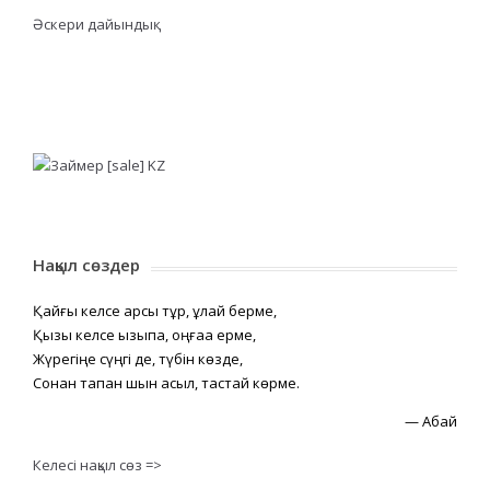
Әскери дайындық
Нақыл сөздер
Қайғы келсе қарсы тұр, құлай берме,
Қызық келсе қызықпа, оңғаққа ерме,
Жүрегіңе сүңгі де, түбін көзде,
Сонан тапқан шын асыл, тастай көрме.
—
Абай
Келесі нақыл сөз =>