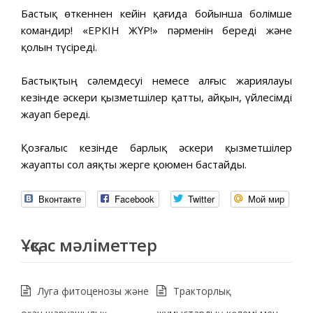
Бастық өткеннен кейін қағида бойынша болімше
командир! «ЕРКІН ЖҮР!» пәрменін береді және
қолын түсіреді.
Бастықтың сәлемдесуі немесе алғыс жариялауы
кезінде әскери қызметшілер қатты, айқын, үйлесімді
жауап береді.
Қозғалыс кезінде барлық әскери қызметшілер
жауапты сол аяқты жерге қоюмен бастайды.
Вконтакте
Facebook
Twitter
Мой мир
Ұқсас мәліметтер
Луга фитоценозы және
Тракторлық