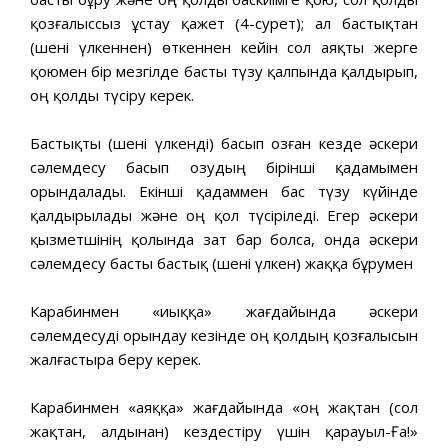
қозғалыссыз ұстау қажет (4-сурет); ал бастықтан
(шені үлкеннен) өткеннен кейін сол аяқты жерге
қоюмен бір мезгілде басты түзу қалпында қалдырып,
оң қолды түсіру керек.
Бастықты (шені үлкенді) басып озған кезде әскери
сәлемдесу басып озудың бірінші қадамымен
орындалады. Екінші қадаммен бас түзу күйінде
қалдырылады және оң қол түсіріледі. Егер әскери
қызметшінің қолында зат бар болса, онда әскери
сәлемдесу басты бастық (шені үлкен) жаққа бұрумен
Карабинмен «иыққа» жағдайында әскери
сәлемдесуді орындау кезінде оң қолдың қозғалысын
жалғастыра беру керек.
Карабинмен «аяққа» жағдайында «оң жақтан (сол
жақтан, алдынан) кездестіру үшін қарауыл-Ға!»