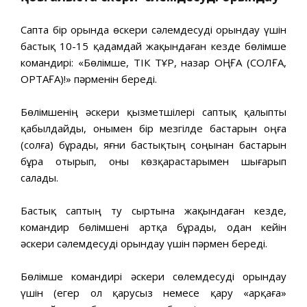
Сапта бір орында өскери сәлемдесуді орындау үшін
бастық 10-15 қадамдай жақындаған кезде бөлімше
командирі: «Бөлімше, ТІК ТҰР, назар ОҢҒА (СОЛҒА,
ОРТАҒА)!» пәрменін береді.
Бөлімшенің әскери қызметшілері саптық қалыпты
қабылдайды, онымен бір мезгілде бастарын оңға
(солға) бұрады, яғни бастықтың соңынан бастарын
бұра отырып, оны көзқарастарымен шығарып
салады.
Бастық саптың ту сыртына жақындаған кезде,
коман­дир бөлімшені артқа бұрады, одан кейін
әскери сәлемдесуді орындау үшін пәрмен береді.
Бөлімше командирі әскери сөлемдесуді орындау
үшін (егер ол қарусыз немесе қару «арқаға»