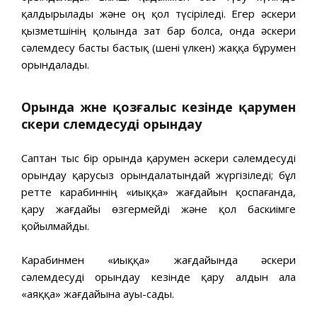
қалдырылады және оң қол түсіріледі. Егер әскери
қызметшінің қолында зат бар болса, онда әскери
сәлемдесу басты бастық (шені үлкен) жаққа бұрумен
орындалады.
Орында және қозғалыс кезінде қарумен
әскери
сәлемдесуді орындау
Саптан тыс бір орында қарумен әскери сәлемдесуді
орындау қарусыз орындалатындай жүргізіледі; бұл
ретте карабиннің «иыққа» жағдайын қоспағанда,
қару жағдайы өзгермейді және қол баскиімге
қойылмайды.
Карабинмен «иыққа» жағдайында әскери
сәлемдесуді орындау кезінде қару алдын ала
«аяққа» жағдайына ауы-сады.