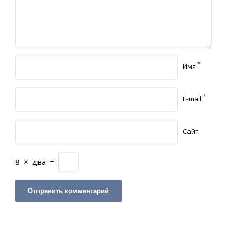
*
Имя
*
E-mail
Сайт
8
×
два
=