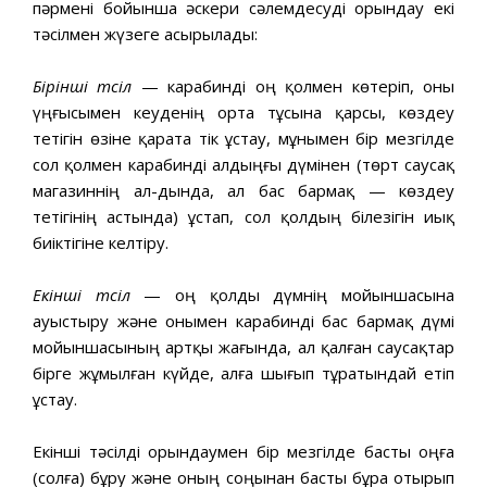
пәрмені бойынша әскери сәлемдесуді орындау екі
тәсілмен жүзеге асырылады:
Бірінші тәсіл
— карабинді оң қолмен көтеріп, оны
үңғысымен кеуденің орта тұсына қарсы, көздеу
тетігін өзіне қарата тік ұстау, мұнымен бір мезгілде
сол қолмен карабинді алдыңғы дүмінен (төрт саусақ
магазиннің ал-дында, ал бас бармақ — көздеу
тетігінің астында) ұстап, сол қолдың білезігін иық
биіктігіне келтіру.
Екінші тәсіл
— оң қолды дүмнің мойыншасына
ауыстыру және онымен карабинді бас бармақ дүмі
мойыншасының артқы жағында, ал қалған саусақтар
бірге жұмылған күйде, алға шығып тұратындай етіп
ұстау.
Екінші тәсілді орындаумен бір мезгілде басты оңға
(солға) бұру және оның соңынан басты бұра отырып