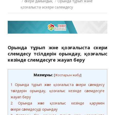
/
Әскери дайындық
/
Орында тұрып және
қозғалыста әскери сәлемдесу
Орында тұрып және қозғалыста әскери
сәлемдесу тәсілдерін орындау, қозғалыс
кезінде сәлемдесуге
жауап
беру
Мазмұны:
[
Жоспарын жабу
]
1
Орында тұрып және қозғалыста әскери сәлемдесу
тәсілдерін орындау, қозғалыс кезінде сәлемдесуге
жауап беру
2
Орында және қозғалыс кезінде қарумен
әскери сәлемдесуді орындау