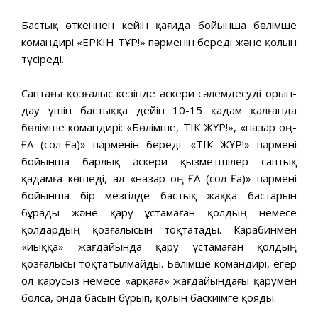
Бастық өткеннен кейін қағида бойынша бөлімше
командирі «ЕРКІН ТҰР!» пәрменін береді және қолын
түсіреді.
Саптағы қозғалыс кезінде әскери сәлемдесуді орын­
дау үшін бастыққа дейін 10-15 қадам қалғанда
бөлімше командирі: «Бөлімше, ТІК ЖҮР!», «назар оң-
ҒА (сол-Ға)» пәрменін береді. «ТІК ЖҮР!» пәрмені
бойынша барлық әскери қызметшілер саптық
қадамға көшеді, ал «назар оң-ҒА (сол-Ға)» пәрмені
бойынша бір мезгілде бастық жаққа бастарын
бұрады және қару ұстамаған қолдың немесе
қолдардың қозғалысын тоқтатады. Карабинмен
«иыққа» жағдайында қару ұстамаған қолдың
қозғалысы тоқтатылмайды. Бөлімше командирі, егер
ол қарусыз не­месе «арқаға» жағдайындағы қарумен
болса, онда басын бұрып, қолын баскиімге қояды.