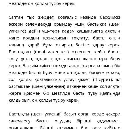
мезгілде оң қолды түсіру керек.
Саптан тыс жердегі қозғалыс кезінде баскиімсіз
әскери сәлемдесуді орындау үшін бастыққа (шені
үлкенге) дейін үш-төрт қадам қашықтықта аяқтың
және қолдың қозғалысын тоқтату, басты оның
жағына қарай бұра отырып бетіне қарау керек.
Бастықтан (шені үлкеннен) өткеннен кейін басты
түзу ұстап, қолдың қозғалысын жалғастыра беру
керек. Баскиім киілген кез­де аяқты жерге қоюмен бір
мезгілде басты бұру және оң қолды баскиімге қою,
сол қолды қозғалыссыз ұстау қажет (4-сурет); ал
бастықтан (шені үлкеннен) өткеннен кейін сол аяқты
жерге қоюмен бір мезгілде басты түзу қалпында
қалдырып, оң қолды түсіру керек.
Бастықты (шені үлкенді) басып озған кезде әскери
сәлемдесу басып озудың бірінші қадамымен
орындалады. Екінші қадаммен бас түзу күйінде