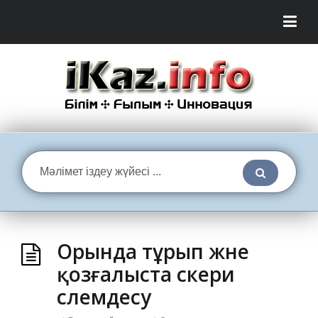
Орында тұрып және
қозғалыста әскери
сәлемдесу