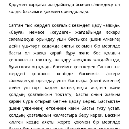
Қарумен «арқаға» жағдайында әскери сәлемдесу оң
колды баскиімге қоюмен орындалады.
Саптан тыс жердегі қозғалыс кезіндегі қару «аяққа»,
«бауға» немесе «кеудеге» жағдайында әскери
сәлемдесуді орындау үшін бастыққа (шені үлкенге)
дейін үш-төрт қадамда аяқты қоюмен бір мезгілде
басты ол жаққа қарай бұру және бос қолдың
қозғалысын тоқтату; ал қару «арқаға» жағдайында,
бұған қоса оң қолды баскиімге қою керек. Саптан тыс
жердегі қозғалыс кезінде баскиімсіз әскери
сәлемдесуді орындау үшін бастыққа (шені үлкенге)
дейін үш-төрт қадам қашықтықта аяқтың және
қолдың қозғалысын тоқтату, басты оның жағына
қарай бүра отырып бетіне қарау керек. Бастықтан
(шені үлкеннен) өткеннен кейін басты түзу ұстап,
қолдың қозғалысын жалғастыра беру керек. Баскиім
киілген кез­де аяқты жерге қоюмен бір мезгілде
басты бұру және оң қолды баскиімге қою, сол қолды