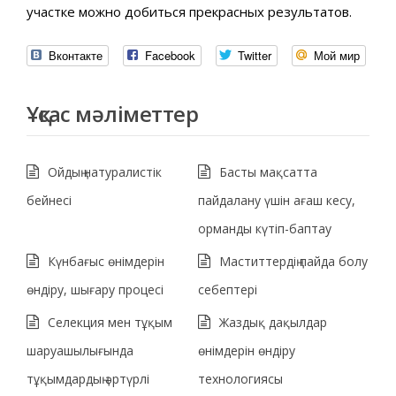
участке можно добиться прекрасных результатов.
Вконтакте
Facebook
Twitter
Мой мир
Ұқсас мәліметтер
Ойдың натуралистік
Басты мақсатта
бейнесі
пайдалану үшін ағаш кесу,
орманды күтіп-баптау
Күнбағыс өнімдерін
Маститтердің пайда болу
өндіру, шығару процесі
себептері
Селекция мен тұқым
Жаздық дақылдар
шаруашылығында
өнімдерін өндіру
тұқымдардың әртүрлі
технологиясы