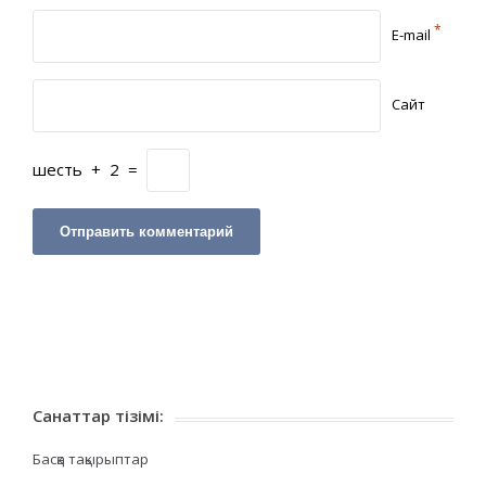
*
E-mail
Сайт
шесть
+
2
=
Санаттар тізімі:
Басқа тақырыптар