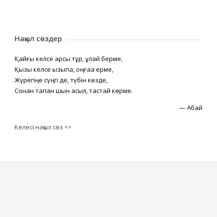
Нақыл сөздер
Қайғы келсе қарсы тұр, құлай берме,
Қызық келсе қызықпа, оңғаққа ерме,
Жүрегіңе сүңгі де, түбін көзде,
Сонан тапқан шын асыл, тастай көрме.
—
Абай
Келесі нақыл сөз =>