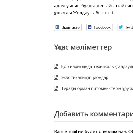
адам құқығын бұзды деп айыптайтын б
ұжымдық Жолдау табыс етті.
Вконтакте
Facebook
Twitt
Ұқсас мәліметтер
Қор нарығында техникалық талдауд
Экзотикалық опциондар
Тұрақты орман питомниктерін құру 
Добавить комментар
Ваш e-mail не будет опубликован.
Об