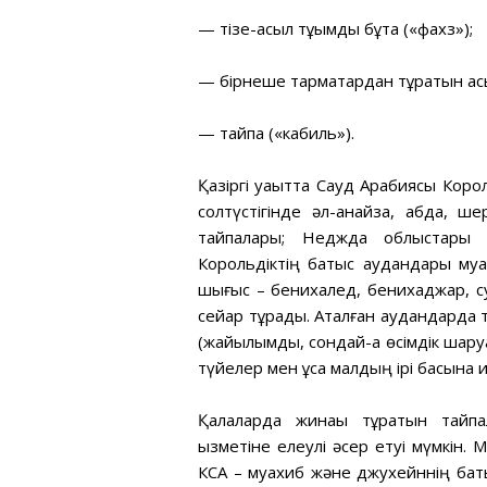
— тізе-асыл тұқымды бұта («фахз»);
— бірнеше тармақтардан тұратын асыл
— тайпа («кабиль»).
Қазіргі уақытта Сауд Арабиясы Коро
солтүстігінде әл-анайза, абда, ш
тайпалары; Неджда облыстары у
Корольдіктің батыс аудандары муахи
шығыс – бенихалед, бенихаджар, су
сейар тұрады. Аталған аудандарда 
(жайылымдық, сондай-ақ өсімдік шар
түйелер мен ұсақ малдың ірі басына и
Қалаларда жинақы тұратын тайпа
қызметіне елеулі әсер етуі мүмкін. 
КСА – муахиб және джухейннің бат