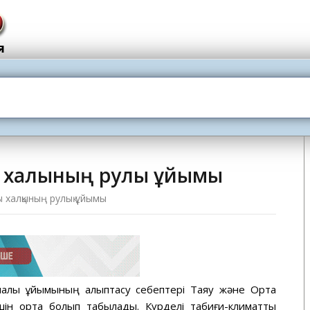
 халқының рулық ұйымы
 халқының рулық ұйымы
палық ұйымының қалыптасу себептері Таяу және Орта
н ортақ болып табылады. Күрделі табиғи-климаттық