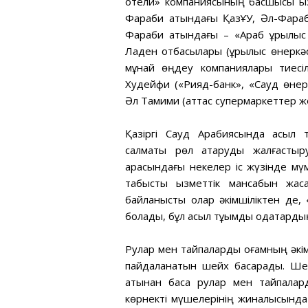
отели» компаниясының басшысы қыз
Фараби атындағы ҚазҰУ, Әл-Фараб
Фараби атындағы – «Араб құрылыс
Ладен отбасылары (құрылыс өнеркәс
мұнай өңдеу компаниялары тиесіл
Худейфи («Рияд-банк», «Сауд өнерк
Әл Тамими (аттас супермаркеттер жел
Қазіргі Сауд Арабиясында асыл т
салмақты рөл атқаруды жалғастыр
арасындағы некелер іс жүзінде мүм
табысты қызметтік мансабын жас
байланысты олар әкімшіліктен де, «
болады, бұл асыл тұқымды одақтарды
Рулар мен тайпаларды қоғамның әкімш
пайдаланатын шейх басқарады. Шей
атынан басқа рулар мен тайпалард
көрнекті мүшелерінің жиналысында т