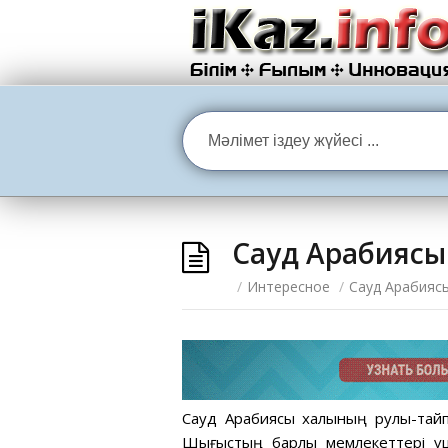
Сауд Арабиясы
/
Интересное
/
Сауд Арабиясы
Сауд Арабиясы халқының рулық-тай
Шығыстың барлық мемлекеттері үші