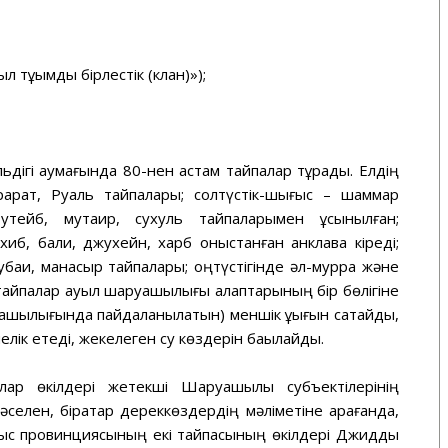
 тұқымды бірлестік (клан)»);
льдігі аумағында 80-нен астам тайпалар тұрады. Елдің
ерарат, Руаль тайпалары; солтүстік-шығыс – шаммар
тейб, мутаир, сухуль тайпаларымен ұсынылған;
б, бали, джухейн, харб қоныстанған анклавқа кіреді;
баи, манасыр тайпалары; оңтүстігінде әл-мурра және
тайпалар ауыл шаруашылығы алқаптарының бір бөлігіне
уашылығында пайдаланылатын) меншік құқығын сақтайды,
елік етеді, жекелеген су көздерін бақылайды.
лар өкілдері жетекші Шаруашылық субъектілерінің
Мәселен, бірқатар дереккөздердің мәліметіне қарағанда,
ыс провинциясының екі тайпасының өкілдері Джидды