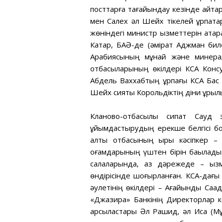
посттарға тағайындау кезінде айта
мен Салех әл Шейх тікелей ұрпақта
жөніндегі министр қызметтерін атқа
Катар, БАӘ-де (әмірат Аджман бил
Арабиясының мұнай және минерал
отбасыларының өкілдері КСА Консул
Абдель Ваххабтың ұрпағы КСА Бас
Шейх сияқты Корольдіктің діни құры
Кланово-отбасылық сипат Сауд э
ұйымдастырудың ерекше белгісі б
алты отбасының қырық кәсіпкер –
қоғамдарының үштен бірін бақылад
салаларында, аз дәрежеде – қы
өндірісінде шоғырланған. КСА-дағы 
әулетінің өкілдері – Ағайынды Саад
«Джазира» Банкінің Директорлар ке
қарсыластары Әл Рашид, әл Иса (М