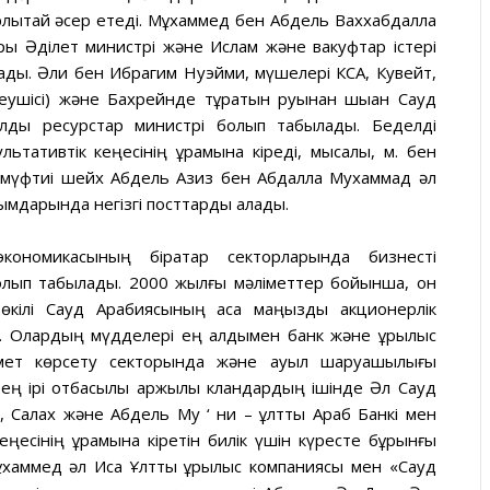
рлықтай әсер етеді. Мұхаммед бен Абдель Ваххабдалла
ры Әділет министрі және Ислам және вакуфтар істері
рады. Әли бен Ибрагим Нуэйми, мүшелері КСА, Кувейт,
еушісі) және Бахрейнде тұратын руынан шыққан Сауд
дық ресурстар министрі болып табылады. Беделді
ьтативтік кеңесінің құрамына кіреді, мысалы, м. бен
 мүфтиі шейх Абдель Азиз бен Абдалла Мухаммад әл
лымдарында негізгі посттарды алады.
кономикасының бірқатар секторларында бизнесті
олып табылады. 2000 жылғы мәліметтер бойынша, он
 өкілі Сауд Арабиясының аса маңызды акционерлік
ы. Олардың мүдделері ең алдымен банк және құрылыс
змет көрсету секторында және ауыл шаруашылығы
ең ірі отбасылық қаржылық кландардың ішінде Әл Сауд
, Салах және Абдель Му ‘ ни – ұлттық Араб Банкі мен
ңесінің құрамына кіретін билік үшін күресте бұрынғы
ұхаммед әл Иса Ұлттық құрылыс компаниясы мен «Сауд