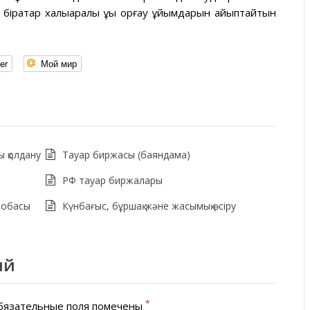
ірқатар халықаралық құқық қорғау ұйымдарын айыптайтын
er
Мой мир
ы қолдану
Тауар биржасы (баяндама)
РФ тауар биржалары
жобасы
Күнбағыс, бұршақ және жасымық өсіру
ий
*
язательные поля помечены