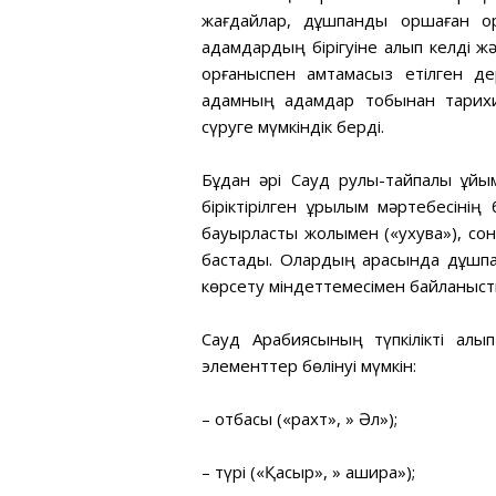
жағдайлар, дұшпандық қоршаған ор
адамдардың бірігуіне алып келді жә
қорғаныспен қамтамасыз етілген 
адамның адамдар тобынан тарихи қал
сүруге мүмкіндік берді.
Бұдан әрі Сауд рулық-тайпалық ұй
біріктірілген құрылым мәртебесіні
бауырластық жолымен («ухува»), сон
бастады. Олардың арасында дұшпан
көрсету міндеттемесімен байланыст
Сауд Арабиясының түпкілікті қалы
элементтер бөлінуі мүмкін:
– отбасы («рахт», » Әл»);
– түрі («Қасқыр», » ашира»);