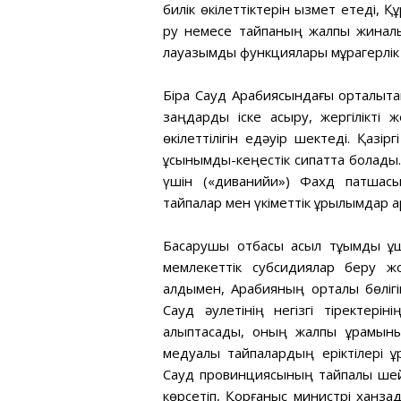
билік өкілеттіктерін қызмет етеді,
ру немесе тайпаның жалпы жиналыс
лауазымдық функциялары мұрагерлік 
Бірақ Сауд Арабиясындағы орталықтан
заңдарды іске асыру, жергілікті 
өкілеттілігін едәуір шектеді. Қазі
ұсынымдық-кеңестік сипатта болады.
үшін («диванийи») Фахд патшасы
тайпалар мен үкіметтік құрылымдар 
Басқарушы отбасы асыл тұқымды ұша
мемлекеттік субсидиялар беру жо
алдымен, Арабияның орталық бөліг
Сауд әулетінің негізгі тіректерін
қалыптасады, оның жалпы құрамы
медуалық тайпалардың еріктілері 
Сауд провинциясының тайпалық шей
көрсетіп, Қорғаныс министрі ханз