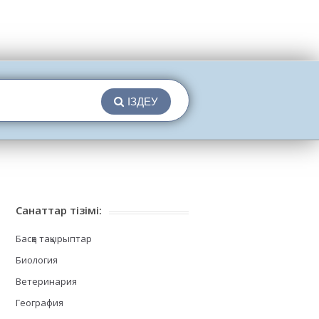
ІЗДЕУ
Санаттар тізімі:
Басқа тақырыптар
Биология
Ветеринария
География