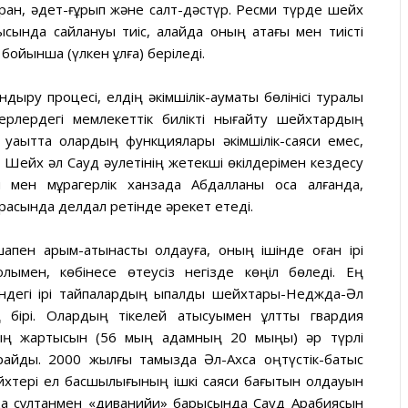
 Құран, әдет-ғұрып және салт-дәстүр. Ресми түрде шейх
ында сайлануы тиіс, алайда оның атағы мен тиісті
бойынша (үлкен ұлға) беріледі.
дыру процесі, елдің әкімшілік-аумақтық бөлінісі туралы
жерлердегі мемлекеттік билікті нығайту шейхтардың
ргі уақытта олардың функциялары әкімшілік-саяси емес,
 Шейх әл Сауд әулетінің жетекші өкілдерімен кездесу
 мен мұрагерлік ханзада Абдалланы қоса алғанда,
арасында делдал ретінде әрекет етеді.
қпен қарым-қатынасты қолдауға, оның ішінде оған ірі
лымен, көбінесе өтеусіз негізде көңіл бөледі. Ең
індегі ірі тайпалардың ықпалды шейхтары-Неджда-Әл
ің бірі. Олардың тікелей қатысуымен ұлттық гвардия
ның жартысын (56 мың адамның 20 мыңы) әр түрлі
құрайды. 2000 жылғы тамызда Әл-Ахса оңтүстік-батыс
хтері ел басшылығының ішкі саяси бағытын қолдауын
ада сұлтанмен «диванийи» барысында Сауд Арабиясын