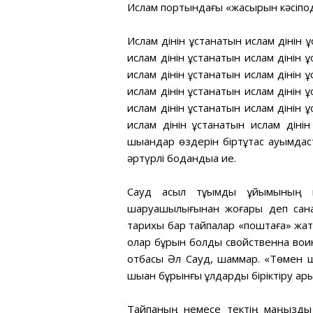
Ислам портындағы «жасырын кәсіпода
Ислам дінін ұстанатын ислам дінін 
ислам дінін ұстанатын ислам дінін 
ислам дінін ұстанатын ислам дінін 
ислам дінін ұстанатын ислам дінін 
ислам дінін ұстанатын ислам дінін 
ислам дінін ұстанатын ислам діні
шыққандар өздерін біртұтас қауымдас
әртүрлі бодандыққа ие.
Сауд асыл тұқымды ұйымының и
шаруашылығынан жоғары деп санай
тарихы бар тайпалар «поштаға» жа
олар бұрын болды свойственна воинс
отбасы Әл Сауд, шаммар. «Төмен ш
шыққан бұрынғы құлдарды біріктіру ар
Тайпаның немесе тектің маңызды 