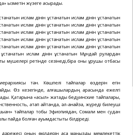
қ» қызметін жүзеге асырады.
ұстанатын ислам дінін ұстанатын ислам дінін ұстанатын
ұстанатын ислам дінін ұстанатын ислам дінін ұстанатын
ұстанатын ислам дінін ұстанатын ислам дінін ұстанатын
ұстанатын ислам дінін ұстанатын ислам дінін ұстанатын
ұстанатын ислам дінін ұстанатын ислам дінін ұстанатын
н ұстанатын ислам дінін ұстанатын Мұндай рулардан
тық мүшелері ретінде сезінеді,бірақ оны құрушы отбасы
ерархиясы тән. Көшпелі тайпалар өздерін егін
ды. Өз кезегінде, алғашқылардың арасында ежелгі
тады. Қатарына «асыл» жатады бедуинские тайпалары,
твенность, атап айтқанда, әл-анайза, жүреді билеуші
ыққан» тайпалар тобы Эфиопиядан, Сомали мен судан
қылы пайда болған қауымдастықты білдіреді.
дәрежесі оның өкілдерін аса маңызды мемлекеттік