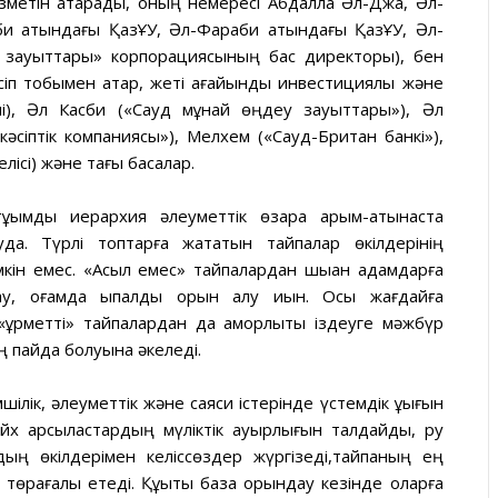
метін атқарады, оның немересі Абдалла Әл-Джа, Әл-
и атындағы ҚазҰУ, Әл-Фараби атындағы ҚазҰУ, Әл-
 зауыттары» корпорациясының бас директоры), бен
іп тобымен қатар, жеті ағайынды инвестициялық және
і), Әл Касби («Сауд мұнай өңдеу зауыттары»), Әл
әсіптік компаниясы»), Мелхем («Сауд-Британ банкі»),
ісі) және тағы басқалар.
ұқымды иерархия әлеуметтік өзара қарым-қатынаста
уда. Түрлі топтарға жататын тайпалар өкілдерінің
кін емес. «Асыл емес» тайпалардан шыққан адамдарға
ау, қоғамда ықпалды орын алу қиын. Осы жағдайға
құрметті» тайпалардан да қамқорлықты іздеуге мәжбүр
ң пайда болуына әкеледі.
ілік, әлеуметтік және саяси істерінде үстемдік құқығын
х қарсыластардың мүліктік ауырлығын талдайды, ру
ың өкілдерімен келіссөздер жүргізеді,тайпаның ең
өрағалық етеді. Құқықтық база орындау кезінде оларға