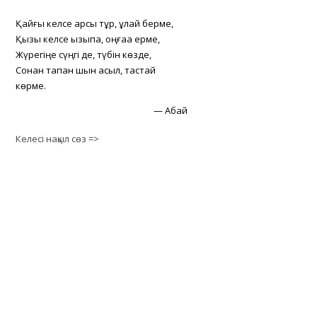
Қайғы келсе қарсы тұр, құлай берме,
Қызық келсе қызықпа, оңғаққа ерме,
Жүрегіңе сүңгі де, түбін көзде,
Сонан тапқан шын асыл, тастай
көрме.
—
Абай
Келесі нақыл сөз =>