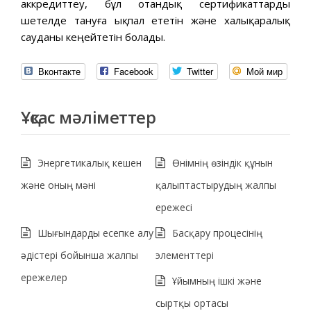
аккредиттеу, бұл отандық сертификаттарды
шетелде тануға ықпал ететін және халықаралық
сауданы кеңейтетін болады.
Вконтакте
Facebook
Twitter
Мой мир
Ұқсас мәліметтер
Энергетикалық кешен
Өнімнің өзіндік құнын
және оның мәні
қалыптастырудың жалпы
ережесі
Шығындарды есепке алу
Басқару процесінің
әдістері бойынша жалпы
элементтері
ережелер
Ұйымның ішкі және
сыртқы ортасы