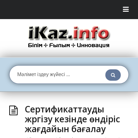
Сертификаттауды
жүргізу кезінде өндіріс
жағдайын бағалау