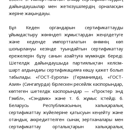
дайындаушылар мен жеткізушілердің орналасқан
жеріне жақындауы.
Бұл Кеден органдарын сертификаттауды
ұйымдастыру жөніндегі жұмыстардан жеңілдетуге
және кеденде импортталатын өнімнің көп
шоғырлануы кезінде туындайтын сертификаттау
ережелерін бұзу санын азайтуға мүмкіндік береді.
Шетелдік дайындаушыда партиялықтан келісім-
шарт алдындағы сертификацияға көшу қажет болып
табылады. «ГОСТ-Еуропа» (Германияда), «ГОСТ-
Азия» (Сингапурда) бірлескен ресейлік кәсіпорындар,
көптеген шетелдік кәсіпорындар — «Проктер энд
Гэмбл», «Сэндвик» және т. б. жұмыс істейді. 6.
Беларусь Республикасының халықаралық
сертификаттау жүйелеріне қатысуын кеңейту және
отандық аккредиттелген сынақ зертханалары мен
сертификаттау орталықтарын халықаралық