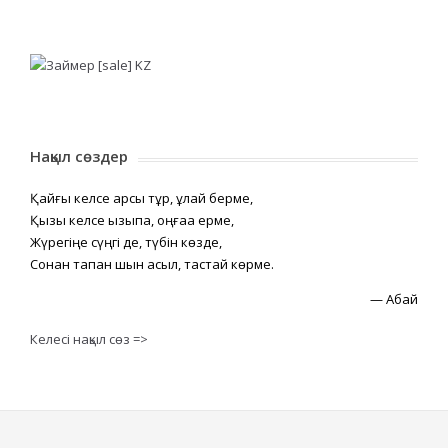
Нақыл сөздер
Қайғы келсе қарсы тұр, құлай берме,
Қызық келсе қызықпа, оңғаққа ерме,
Жүрегіңе сүңгі де, түбін көзде,
Сонан тапқан шын асыл, тастай көрме.
—
Абай
Келесі нақыл сөз =>