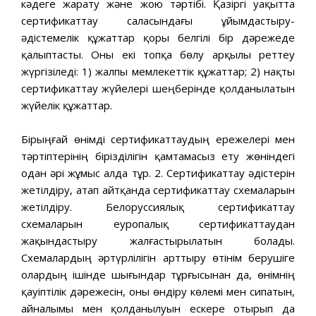
кәдеге жарату және жою тәртібі. Қазіргі уақытта
сертификаттау саласындағы ұйымдастыру-
әдістемелік құжаттар қоры белгілі бір дәрежеде
қалыптасты. Оны екі топқа бөлу арқылы реттеу
жүргізіледі: 1) жалпы мемлекеттік құжаттар; 2) нақты
сертификаттау жүйелері шеңберінде қолданылатын
жүйелік құжаттар.
Бірыңғай өнімді сертификаттаудың ережелері мен
тәртіптерінің бірізділігін қамтамасыз ету жөніндегі
одан әрі жұмыс алда тұр. 2. Сертификаттау әдістерін
жетілдіру, атап айтқанда сертификаттау схемаларын
жетілдіру. Белоруссиялық сертификаттау
схемаларын еуропалық сертификаттаудан
жақындастыру жалғастырылатын болады.
Схемалардың әртүрлілігін арттыру өтінім берушіге
олардың ішінде шығындар тұрғысынан да, өнімнің
қауіптілік дәрежесін, оны өндіру көлемі мен сипатын,
айналымы мен қолданылуын ескере отырып да