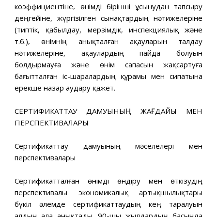
коэффициентіне, өнімді бірінші ұсынудан тапсыру
деңгейіне, жүргізілген сынақтардың нәтижелеріне
(типтік, қабылдау, мерзімдік, инспекциялық және
т.б.), өнімнің анықталған ақауларын талдау
нәтижелеріне, ақаулардың пайда болуын
болдырмауға және өнім сапасын жақсартуға
бағытталған іс-шаралардың құрамы мен сипатына
ерекше назар аудару қажет.
СЕРТИФИКАТТАУ ДАМУЫНЫҢ ЖАҒДАЙЫ МЕН
ПЕРСПЕКТИВАЛАРЫ
Сертификаттау дамуының мәселелері мен
перспективалары
Сертификатталған өнімді өндіру мен өткізудің
перспективалы экономикалық артықшылықтары
бүкіл әлемде сертификаттаудың кең таралуын
алдын ала анықтады. 90-шы жылдардың басында