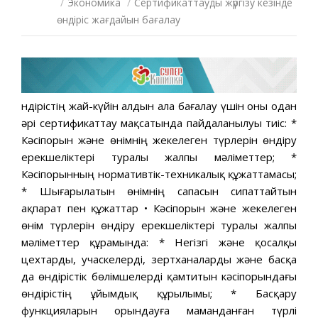
/
Экономика
/
Сертификаттауды жүргізу кезінде
өндіріс жағдайын бағалау
Өндірістің жай-күйін алдын ала бағалау үшін оны одан
әрі сертификаттау мақсатында пайдаланылуы тиіс: *
Кәсіпорын және өнімнің жекелеген түрлерін өндіру
ерекшеліктері туралы жалпы мәліметтер; *
Кәсіпорынның нормативтік-техникалық құжаттамасы;
* Шығарылатын өнімнің сапасын сипаттайтын
ақпарат пен құжаттар • Кәсіпорын және жекелеген
өнім түрлерін өндіру ерекшеліктері туралы жалпы
мәліметтер құрамында: * Негізгі және қосалқы
цехтарды, учаскелерді, зертханаларды және басқа
да өндірістік бөлімшелерді қамтитын кәсіпорындағы
өндірістің ұйымдық құрылымы; * Басқару
функцияларын орындауға маманданған түрлі