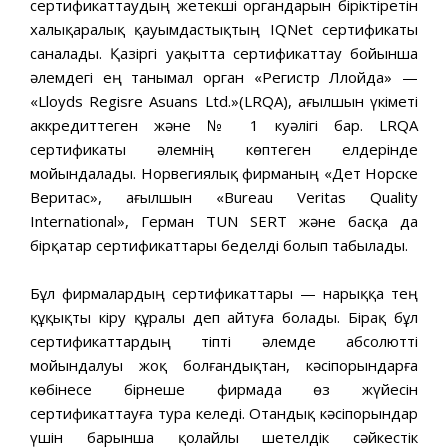
сертификаттаудың жетекші органдарын біріктіретін
халықаралық қауымдастықтың IQNet сертификаты
саналады. Қазіргі уақытта сертификаттау бойынша
әлемдегі ең танымал орган «Регистр Ллойда» —
«Lloyds Regisre Asuans Ltd.»(LRQA), ағылшын үкіметі
аккредиттеген және № 1 куәлігі бар. LRQA
сертификаты әлемнің көптеген елдерінде
мойындалады. Норвегиялық фирманың «Дет Норске
Веритас», ағылшын «Bureau Veritas Quality
International», Герман TUN SERT және басқа да
бірқатар сертификаттары беделді болып табылады.
Бұл фирмалардың сертификаттары — нарыққа тең
құқықты кіру құралы деп айтуға болады. Бірақ бұл
сертификаттардың тіпті әлемде абсолютті
мойындалуы жоқ болғандықтан, кәсіпорындарға
көбінесе бірнеше фирмада өз жүйесін
сертификаттауға тура келеді. Отандық кәсіпорындар
үшін барынша қолайлы шетелдік сәйкестік