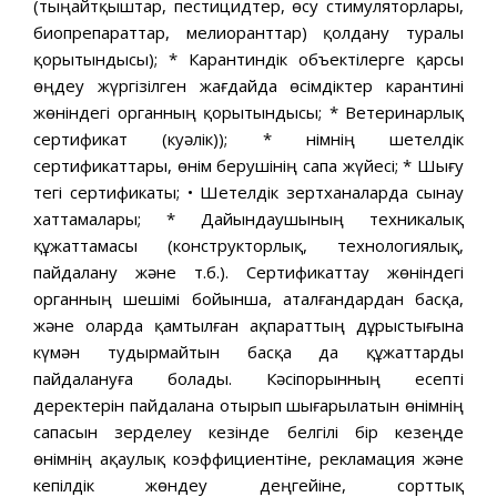
(тыңайтқыштар, пестицидтер, өсу стимуляторлары,
биопрепараттар, мелиоранттар) қолдану туралы
қорытындысы); * Карантиндік объектілерге қарсы
өңдеу жүргізілген жағдайда өсімдіктер карантині
жөніндегі органның қорытындысы; * Ветеринарлық
сертификат (куәлік)); * Өнімнің шетелдік
сертификаттары, өнім берушінің сапа жүйесі; * Шығу
тегі сертификаты; • Шетелдік зертханаларда сынау
хаттамалары; * Дайындаушының техникалық
құжаттамасы (конструкторлық, технологиялық,
пайдалану және т.б.). Сертификаттау жөніндегі
органның шешімі бойынша, аталғандардан басқа,
және оларда қамтылған ақпараттың дұрыстығына
күмән тудырмайтын басқа да құжаттарды
пайдалануға болады. Кәсіпорынның есепті
деректерін пайдалана отырып шығарылатын өнімнің
сапасын зерделеу кезінде белгілі бір кезеңде
өнімнің ақаулық коэффициентіне, рекламация және
кепілдік жөндеу деңгейіне, сорттық