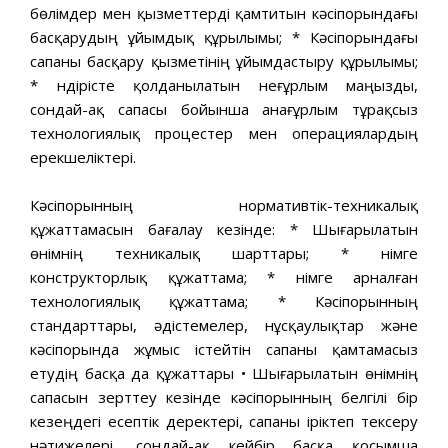
бөлімдер мен қызметтерді қамтитын кәсіпорындағы
басқарудың ұйымдық құрылымы; * Кәсіпорындағы
сапаны басқару қызметінің ұйымдастыру құрылымы;
* Өндірісте қолданылатын неғұрлым маңызды,
сондай-ақ сапасы бойынша анағұрлым тұрақсыз
технологиялық процестер мен операциялардың
ерекшеліктері.
Кәсіпорынның нормативтік-техникалық
құжаттамасын бағалау кезінде: * Шығарылатын
өнімнің техникалық шарттары; * Өнімге
конструкторлық құжаттама; * Өнімге арналған
технологиялық құжаттама; * Кәсіпорынның
стандарттары, әдістемелер, нұсқаулықтар және
кәсіпорында жұмыс істейтін сапаны қамтамасыз
етудің басқа да құжаттары • Шығарылатын өнімнің
сапасын зерттеу кезінде кәсіпорынның белгілі бір
кезеңдегі есептік деректері, сапаны іріктеп тексеру
нәтижелері, сондай-ақ кейбір басқа қосымша