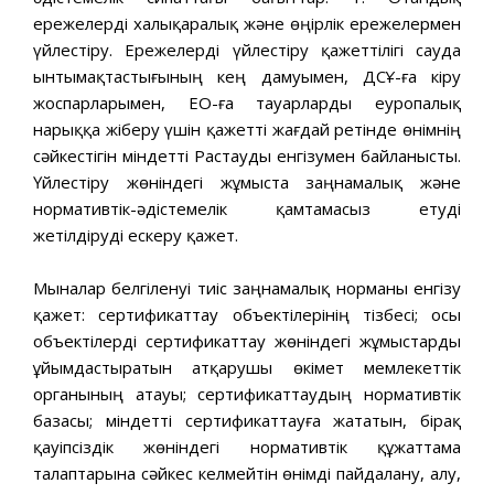
ережелерді халықаралық және өңірлік ережелермен
үйлестіру. Ережелерді үйлестіру қажеттілігі сауда
ынтымақтастығының кең дамуымен, ДСҰ-ға кіру
жоспарларымен, ЕО-ға тауарларды еуропалық
нарыққа жіберу үшін қажетті жағдай ретінде өнімнің
сәйкестігін міндетті Растауды енгізумен байланысты.
Үйлестіру жөніндегі жұмыста заңнамалық және
нормативтік-әдістемелік қамтамасыз етуді
жетілдіруді ескеру қажет.
Мыналар белгіленуі тиіс заңнамалық норманы енгізу
қажет: сертификаттау объектілерінің тізбесі; осы
объектілерді сертификаттау жөніндегі жұмыстарды
ұйымдастыратын атқарушы өкімет мемлекеттік
органының атауы; сертификаттаудың нормативтік
базасы; міндетті сертификаттауға жататын, бірақ
қауіпсіздік жөніндегі нормативтік құжаттама
талаптарына сәйкес келмейтін өнімді пайдалану, алу,