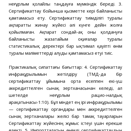
неғұрлым қолайлы таңдауға мүмкіндік береді. 3.
Сертификаттау бойынша қызметте кері байланысты
қамтамасыз ету. Сертификаттау тиімділігі туралы
ақпаратты жинау жүйесі әлі күнге дейін жолға
қойылмаған. Ақпарат сондай-ақ оны қолдануға
байланысты жазатайым оқиғалар туралы
статистикалық деректері бар ықтимал қауіпті өнім
туралы мәліметтерді алуды қамтамасыз етуі тиіс.
Практикалық сипаттағы бағыттар: 4. Сертификаттау
инфрақұрылымын жетілдіру (ТМД-да бір
сертификаттау ұйымына орта есеппен екі-үш
аккредиттелген сынақ зертханасынан келеді, ал
шетелде неғұрлым рацио-налдық
арақатынасы-1:10). Бұл міндет ең ірі инфрақұрылымы
— сертификаттау органдары мен аккредиттелген
сынақ зертханалары желісі бар тамақ тауарларын
Сертификаттау жүйесінің жұмыс істеуі үшін ерекше
өзекті. 5. Импортталатын өнімді сертификаттаудың