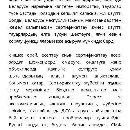
Беларусь нарығына көптеген импорттық тауарлар
түсе бастады, олардың көпшілігі сапасыз, жиі қауіпті
болды. Беларусь Республикасының Мемстандартпен
жедел қалыптасқан сертификаттау жүйесі қауіпті
тауарлардың елге түсуін шектеуге, яғни өзінің
қорғау функцияларын іске асыруға мүмкіндік берді.
Өкінішке орай, есептеу қиын сертификаттау әсері
зардап шеккендерді емдеуге, оңалтуға және
объектілерді қалпына келтіруге қоғам
шығындарының алдын алумен анықталады.
Сонымен қатар, Сертификаттау жүйесінің жұмыс
істеу мерзімінде бірқатар кемшіліктер мен
проблемалар анықталды. Әсіресе, ел
экономикасының әлемдік шаруашылық жүйесіне
кірігуіне, атап айтқанда ДСҰ-ға кіруге дайындығына
байланысты көптеген проблемалар туындайды.
Бүгінгі таңда ең беделді болып әлемдегі СМЖ