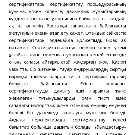
сертификаттары сертификаттау процедурасының
құнына, үлкен көлемге, дайындық жұмыстарының
күрделілігіне және ұзақтығына байланысты, сондай-
ақ өз өнімінің бастапқы сапалығына байланысты
жетуі қиын екенін атап өту қажет. Отандық сәйкестік
сертификаттары әлдеқайда қолжетімді, бірақ аз
нәтижелі. Сертификатталатын өнімнің көлемі үнемі
ұлғайған және номенклатурасының кеңейген кезде
оның сапасы айтарлықтай жақсарған жоқ. Қазіргі
уақытта, бір жағынан, тауар өндірушілердің сыртқы
нарыққа шығуы оларда тиісті сертификаттардың
болуына байланысты. Екінші жағынан,
сертификаттауды дамыту ішкі нарықты және
жекелеген тұтынушыларды оған тиісті емес
сападағы импорттық және отандық өнімнің енуінен
белгілі бір дәрежеде қорғауға мүмкіндік береді.
Алдағы перспективада сертификаттау келесі
бағыттар бойынша дамитын болады: Ұйымдастыру-
әдістемелік сипаттағы бағыттар: 1. Отандық