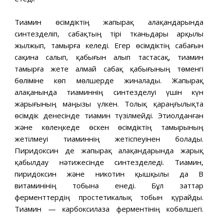
Тиамин өсімдіктің жапырақ алақандарында
синтезделіп, сабақтың тірі тканьдары арқылы
жылжып, тамырға келеді. Егер өсімдіктің сабағын
сақина салып, қабығын алып тастасақ, тиамин
тамырға жете алмай сабақ қабығының төменгі
бөліміне көп мөлшерде жиналады. Жапырақ
алақанында тиаминнің синтезделуі үшін күн
жарығының маңызы үлкен. Толық қараңғылықта
өсімдік денесінде тиамин түзілмейді. Этиолданған
және көлеңкеде өскен өсімдіктің тамырының
жетілмеуі тиаминнің жетіспеуінен болады.
Пиридоксин де жапырақ алақандарында жарық
қабылдау нәтижесінде синтезделеді. Тиамин,
пиридоксин және никотин қышқылы да В
витаминінің тобына енеді. Бұл заттар
ферменттердің простетикалық тобын қүрайды.
Тиамин — карбоксилаза ферментінің кобөлшегі.