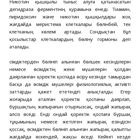
Никотин қышқылы тыныс алуға қатынасатын
дегидраза ферментінің қүрамына енеді. Тиамин,
пиридоксин және никотин қышқылдары жоқ
жағдайда меристема клеткалары бөлінбей, тек
клетканың көлемі артады. Сондықтан бұл
қосылыстар клеткалардың бөліну гормоны деп
аталады.
Өсімдіктерден бөлініп алынған бөлшек кесінділерін
немесе өсімдіктің жеке мүшелерін қолдан
даярланған қоректік қоспада өсіру кезінде тамырдан
басқа да өсімдік мүшелері физиологиялық активті
заттарды қажет ететіндігі анықталды. Егер
жоғарыда аталған қоректік қоспаны даярлап,
бүршақтың жапырағын отырғызсақ, ондай жапырақ
әлсіз өседі. Енді ондай қоректік қоспаға бүршақ
тұқымының немесе жетілген жапырақ езіндісін
қоссақ, өсімдіктен бөлініп алынған жапырақ қалыпты
жағдайда өскендей, жақсы өседі. Кейінгі кезде