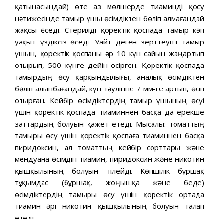
қатынасындай) өте аз мөлшерде тиаминді қосу
нәтижесінде тамыр үшы өсімдіктен бөліп алмағандай
жақсы өседі. Стерилді қоректік қоспада тамыр көп
уақыт үздіксіз өседі. Уайт деген зерттеуші тамыр
үшын, қоректік қоспаны әр 10 күн сайын жаңартып
отырып, 500 күнге дейін өсірген. Қоректік қоспада
тамырдың өсу қарқындылығы, аналық өсімдіктен
бөліп алынбағандай, күн тәулігіне 7 мм-ге артып, өсіп
отырған. Кейбір өсімдіктердің тамыр үшының өсуі
үшін қоректік қоспада тиаминнен басқа да ерекше
заттардың болуын қажет етеді. Мысалы: томаттың
тамыры өсу үшін қоректік қоспаға тиаминнен басқа
пиридоксин, ал томаттың кейбір сорттары және
мендуана өсімдігі тиамин, пиридоксин және никотин
қышқылының болуын тілейді. Көпшілік бұршақ
тұқымдас (бұршақ, жоңышқа және беде)
өсімдіктердің тамыры өсу үшін қоректік ортада
тиамин әрі никотин қышқылының болуын талап
етеді.