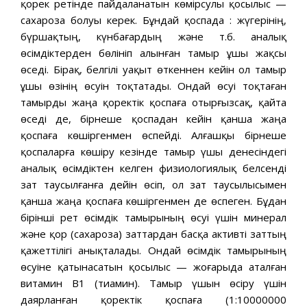
қорек ретінде пайдаланатын көмірсулы қосылыс —
сахароза болуы керек. Бұндай қоспада : жүгерінің,
бүршақтың, күнбағардың және т.б. аналық
өсімдіктерден бөлініп алынған тамыр ұшы жақсы
өседі. Бірақ, белгілі уақыт өткеннен кейін ол тамыр
ұшы өзінің өсуін тоқтатады. Ондай өсуі тоқтаған
тамырды жаңа қоректік қоспаға отырғызсақ, қайта
өседі де, бірнеше қоспадан кейін қанша жаңа
қоспаға көшіргенмен өспейді. Алғашқы бірнеше
қоспаларға көшіру кезінде тамыр үшы денесіндегі
аналық өсімдіктен келген физиологиялық белсенді
зат таусылғанға дейін өсіп, ол зат таусылысымен
қанша жаңа қоспаға көшіргенмен де өспеген. Бұдан
бірінші рет өсімдік тамырының өсуі үшін минерал
және қор (сахароза) заттардан басқа активті заттың
қажеттілігі анықталады. Ондай өсімдік тамырының
өсуіне қатынасатын қосылыс — жоғарыда аталған
витамин В1 (тиамин). Тамыр үшын өсіру үшін
даярланған қоректік қоспаға (1:10000000