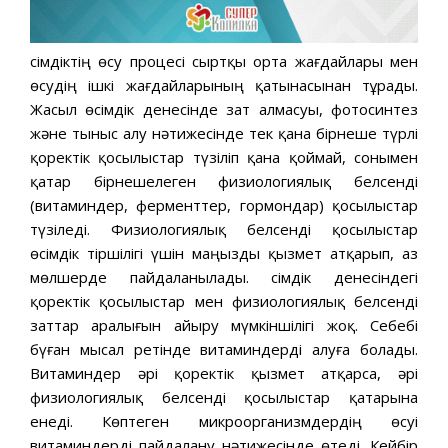
Өсімдіктің өсу процесі сыртқы орта жағдайлары мен
өсудің ішкі жағдайларының қатынасынан тұрады.
Жасыл өсімдік денесінде зат алмасуы, фотосинтез
және тыныс алу нәтижесінде тек қана бірнеше түрлі
қоректік қосылыстар түзіліп қана қоймай, сонымен
қатар бірнешелеген физиологиялық белсенді
(витаминдер, ферменттер, гормондар) қосылыстар
түзіледі. Физиологиялық белсенді қосылыстар
өсімдік тіршілігі үшін маңызды қызмет атқарып, аз
мөлшерде пайдаланылады. Өсімдік денесіндегі
қоректік қосылыстар мен физиологиялық белсенді
заттар аралығын айыру мүмкіншілігі жоқ. Себебі
бүған мысал ретінде витаминдерді алуға болады.
Витаминдер әрі қоректік қызмет атқарса, әрі
физиологиялық белсенді қосылыстар қатарына
енеді. Көптеген микроорганизмдердің өсуі
витаминдерді пайдалану нәтижесінде өтеді. Кейбір