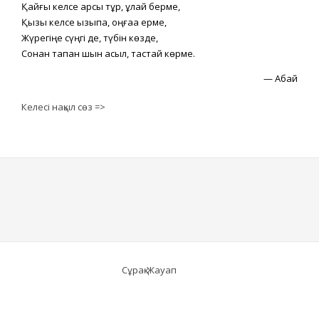
Қайғы келсе қарсы тұр, құлай берме,
Қызық келсе қызықпа, оңғаққа ерме,
Жүрегіңе сүңгі де, түбін көзде,
Сонан тапқан шын асыл, тастай көрме.
—
Абай
Келесі нақыл сөз =>
Сұрақ-Жауап