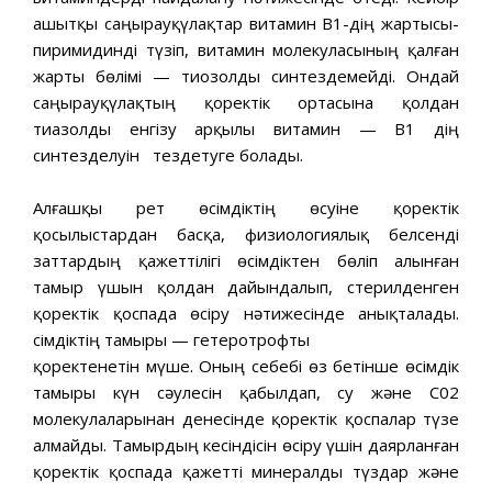
ашытқы саңырауқүлақтар витамин В1-дің жартысы-
пиримидинді түзіп, витамин молекуласының қалған
жарты бөлімі — тиозолды синтездемейді. Ондай
саңырауқүлақтың қоректік ортасына қолдан
тиазолды енгізу арқылы витамин — В1 дің
синтезделуін тездетуге болады.
Алғашқы рет өсімдіктің өсуіне қоректік
қосылыстардан басқа, физиологиялық белсенді
заттардың қажеттілігі өсімдіктен бөліп алынған
тамыр үшын қолдан дайындалып, стерилденген
қоректік қоспада өсіру нәтижесінде анықталады.
Өсімдіктің тамыры — гетеротрофты
қоректенетін мүше. Оның себебі өз бетінше өсімдік
тамыры күн сәулесін қабылдап, су және С02
молекулаларынан денесінде қоректік қоспалар түзе
алмайды. Тамырдың кесіндісін өсіру үшін даярланған
қоректік қоспада қажетті минералды түздар және