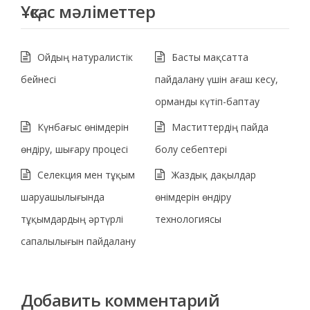
Ұқсас мәліметтер
Ойдың натуралистік
Басты мақсатта
бейнесі
пайдалану үшін ағаш кесу,
орманды күтіп-баптау
Күнбағыс өнімдерін
Маститтердің пайда
өндіру, шығару процесі
болу себептері
Селекция мен тұқым
Жаздық дақылдар
шаруашылығында
өнімдерін өндіру
тұқымдардың әртүрлі
технологиясы
сапалылығын пайдалану
Добавить комментарий