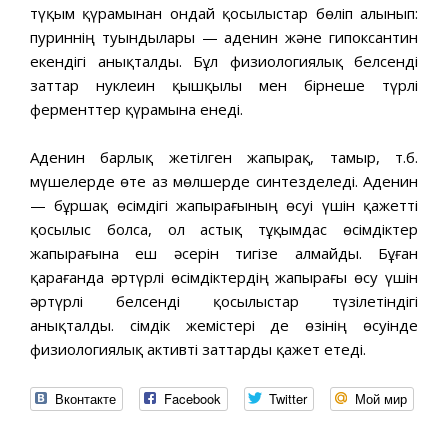
түқым қүрамынан ондай қосылыстар бөліп алынып:
пуриннің туындылары — аденин және гипоксантин
екендігі анықталды. Бұл физиологиялық белсенді
заттар нуклеин қышқылы мен бірнеше түрлі
ферменттер қүрамына енеді.
Аденин барлық жетілген жапырақ, тамыр, т.б.
мүшелерде өте аз мөлшерде синтезделеді. Аденин
— бұршақ өсімдігі жапырағының өсуі үшін қажетті
қосылыс болса, ол астық тұқымдас өсімдіктер
жапырағына еш әсерін тигізе алмайды. Бұған
қарағанда әртүрлі өсімдіктердің жапырағы өсу үшін
әртүрлі белсенді қосылыстар түзілетіндігі
анықталды. Өсімдік жемістері де өзінің өсуінде
физиологиялық активті заттарды қажет етеді.
Вконтакте
Facebook
Twitter
Мой мир