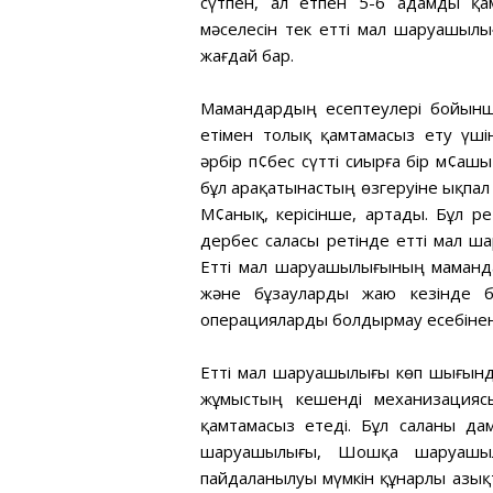
сүтпен, ал етпен 5-6 адамды қа
мәселесін тек етті мал шаруашылы
жағдай бар.
Мамандардың есептеулері бойынш
етімен толық қамтамасыз ету үшін
әрбір п¢бес сүтті сиырға бір м¢а
бұл арақатынастың өзгеруіне ықпал
М¢анық, керісінше, артады. Бұл р
дербес саласы ретінде етті мал ша
Етті мал шаруашылығының маманд
және бұзауларды жаю кезінде б
операцияларды болдырмау есебінен 
Етті мал шаруашылығы көп шығынды
жұмыстың кешенді механизациясы
қамтамасыз етеді. Бұл саланы д
шаруашылығы, Шошқа шаруашылы
пайдаланылуы мүмкін құнарлы азықта