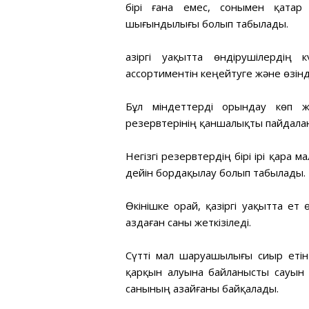
бірі ғана емес, сонымен қатар
шығындылығы болып табылады.
Қазіргі уақытта өндірушілердің
ассортиментін кеңейтуге және өзінд
Бұл міндеттерді орындау көп жа
резервтерінің қаншалықты пайдал
Негізгі резервтердің бірі ірі қара
дейін бордақылау болып табылады.
Өкінішке орай, қазіргі уақытта е
аздаған саны жеткізіледі.
Сүтті мал шаруашылығы сиыр етін 
қарқын алуына байланысты сауын 
санының азайғаны байқалады.