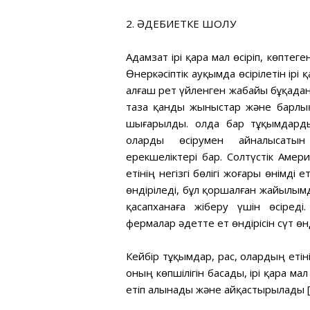
2. ӘДЕБИЕТКЕ ШОЛУ
Адамзат ірі қара мал өсіріп, көпте
Өнеркәсіптік ауқымда өсірілетін ір
алғаш рет үйленген жабайы бұқадан (
таза қанды жыныстар және барлық
шығарылды. Қолда бар тұқымдард
оларды өсірумен айналысатын
ерекшеліктері бар. Солтүстік Аме
етінің негізгі бөлігі жоғары өнімд
өндіріледі, бұл қоршалған жайылы
қасапханаға жіберу үшін өсіред
фермалар әдетте ет өндірісін сүт ө
Кейбір тұқымдар, рас, олардың етін
оның көпшілігін басады, ірі қара м
етіп алынады және айқастырылады [