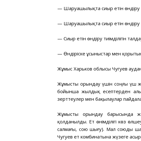
— Шаруашылықта сиыр етін өндіру к
— Шаруашылықта сиыр етін өндіру 
— Сиыр етін өндіру тиімділігін талд
— Өндіріске ұсыныстар мен қорыты
Жұмыс Харьков облысы Чугуев ауд
Жұмысты орындау үшін соңғы үш 
бойынша жылдық есептерден алын
зерттеулер мен бақылаулар пайдал
Жұмысты орындау барысында жал
қолданылды. Ет өнімділігі көз өлше
салмағы, сою шығу). Мал союды ша
Чугуев ет комбинатына жүзеге асы