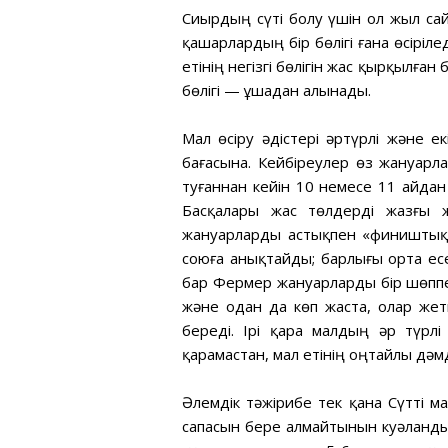
Сиырдың сүті болу үшін ол жыл сай
қашарлардың бір бөлігі ғана өсіріле
етінің негізгі бөлігін жас қырқылға
бөлігі — ұшадан алынады.
Мал өсіру әдістері әртүрлі және е
бағасына. Кейбіреулер өз жануар
туғаннан кейін 10 немесе 11 айдан
Басқалары жас төлдерді жазғы ж
жануарларды астықпен «фиништық»
союға анықтайды; барлығы орта ес
бар Фермер жануарларды бір шөппе
және одан да көп жаста, олар жетк
береді. Ірі қара малдың әр түрл
қарамастан, мал етінің оңтайлы дәмд
Әлемдік тәжірибе тек қана Сүтті 
сапасын бере алмайтынын куәланды