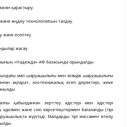
өзін қарастыру.
және өңдеу технологиясын талдау.
ау және есептеу
ндылар жасау.
анының «Надежда» АФ базасында орындалды
жылдағы мал шаруашылығы мен өсімдік шаруашылығы
ған ақпарат, зоотехникалық есеп деректері, жеке
анылды.
пы қабылданған зерттеу әдістері мен әдістері
у әдісімен және сою көрсеткіштерімен бағаланды (тірі
руашылықта жүргізді. Малдарды тірі массамен өткізу
рылды.