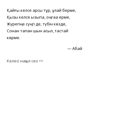
Қайғы келсе қарсы тұр, құлай берме,
Қызық келсе қызықпа, оңғаққа ерме,
Жүрегіңе сүңгі де, түбін көзде,
Сонан тапқан шын асыл, тастай
көрме.
—
Абай
Келесі нақыл сөз =>