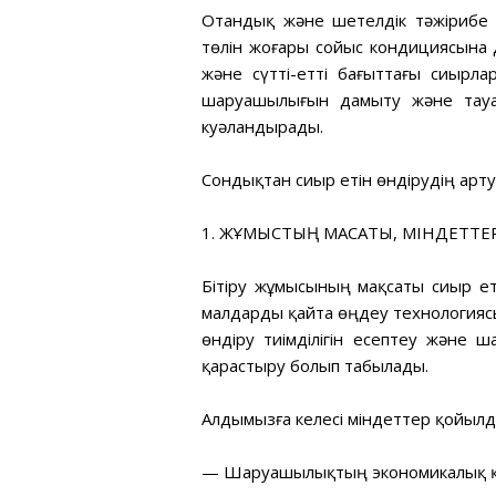
Отандық және шетелдік тәжірибе 
төлін жоғары сойыс кондициясына д
және сүтті-етті бағыттағы сиырла
шаруашылығын дамыту және тауар
куәландырады.
Сондықтан сиыр етін өндірудің ар
1. ЖҰМЫСТЫҢ МАҚСАТЫ, МІНДЕТТЕ
Бітіру жұмысының мақсаты сиыр ет
малдарды қайта өңдеу технологиясын
өндіру тиімділігін есептеу және 
қарастыру болып табылады.
Алдымызға келесі міндеттер қойылд
— Шаруашылықтың экономикалық қы