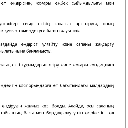
 ет өндірісінің жоғары еңбек сыйымдылығы мен
 күш-жігері сиыр етінің сапасын арттыруға, оның
ік құнын төмендетуге бағытталуы тиіс.
ғдайда өндірісті ұлғайту және сапаны жақсарту
анылатынына байланысты.
 малдың етті тұқымдарын өсіру және жоғары кондицияға
т өңдейтін кәсіпорындарға ет бағытындағы малдардың
өндірудің жалғыз көзі болды. Алайда, осы саланың
табынның басы мен бордақылау үшін өсірілетін төл