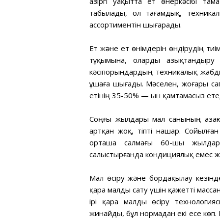
Қазіргі уақытта ет өнеркәсібі та
табылады, ол тағамдық, техника
ассортиментін шығарады.
Ет және ет өнімдерін өндірудің тиі
тұқымына, оларды азықтандыру 
кәсіпорындардың техникалық жабды
ұшаға шығады. Мәселен, жоғары сап
етінің 35-50% — ын қамтамасыз етед
Соңғы жылдары мал санының азаю
артқан жоқ, тіпті нашар. Сойылға
орташа салмағы 60-шы жылдар
салыстырғанда кондициялық емес жа
Мал өсіру және бордақылау кезіндег
қара малды сату үшін қажетті масс
ірі қара малды өсіру технологи
жинайды, бұл нормадан екі есе көп.