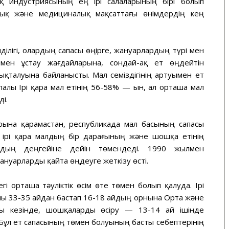
мақ индустриясының ең ірі салаларының бірі болып
лық және медициналық мақсаттағы өнімдердің кең
мділігі, олардың сапасы өңірге, жануарлардың түрі мен
мен ұстау жағдайларына, сондай-ақ ет өңдейтін
қталуына байланысты. Мал семіздігінің артуымен ет
алы Ірі қара мал етінің 56-58% — ын, ал орташа мал
і.
ына қарамастан, республикада мал басының сапасы
н ірі қара малдың бір дарағының және шошқа етінің
дың деңгейіне дейін төмендеді. 1990 жылмен
нуарларды қайта өңдеуге жеткізу өсті.
і орташа тәуліктік өсім өте төмен болып қалуда. Ірі
аны 33-35 айдан бастап 16-18 айдың орнына Орта және
ясы кезінде, шошқаларды өсіру — 13-14 ай ішінде
 Бұл ет сапасының төмен болуының басты себептерінің