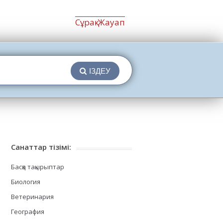
Сұрақ-Жауап
ІЗДЕУ
Санаттар тізімі:
Басқа тақырыптар
Биология
Ветеринария
География