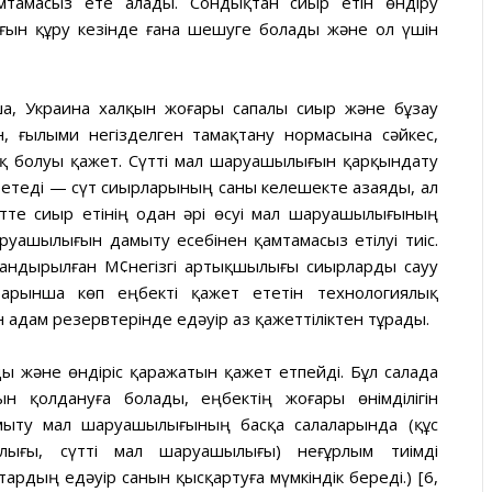
мтамасыз ете алады. Сондықтан сиыр етін өндіру
ғын құру кезінде ғана шешуге болады және ол үшін
а, Украина халқын жоғары сапалы сиыр және бұзау
, ғылыми негізделген тамақтану нормасына сәйкес,
шық болуы қажет. Сүтті мал шаруашылығын қарқындату
 етеді — сүт сиырларының саны келешекте азаяды, ал
етте сиыр етінің одан әрі өсуі мал шаруашылығының
руашылығын дамыту есебінен қамтамасыз етілуі тиіс.
андырылған М¢негізгі артықшылығы сиырларды сауу
арынша көп еңбекті қажет ететін технологиялық
адам резервтерінде едәуір аз қажеттіліктен тұрады.
 және өндіріс қаражатын қажет етпейді. Бұл салада
н қолдануға болады, еңбектің жоғары өнімділігін
амыту мал шаруашылығының басқа салаларында (құс
ғы, сүтті мал шаруашылығы) неғұрлым тиімді
рдың едәуір санын қысқартуға мүмкіндік береді.) [6,