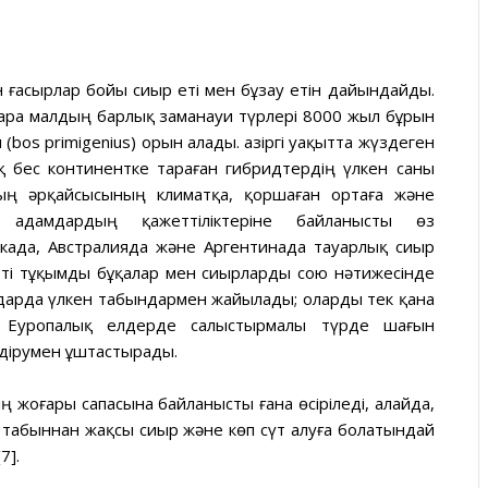
ген ғасырлар бойы сиыр еті мен бұзау етін дайындайды.
і қара малдың барлық заманауи түрлері 8000 жыл бұрын
bos primigenius) орын алады. Қазіргі уақытта жүздеген
 бес континентке тараған гибридтердің үлкен саны
ың әрқайсысының климатқа, қоршаған ортаға және
 адамдардың қажеттіліктеріне байланысты өз
рикада, Австралияда және Аргентинада тауарлық сиыр
і етті тұқымды бұқалар мен сиырларды сою нәтижесінде
мдарда үлкен табындармен жайылады; оларды тек қана
і. Еуропалық елдерде салыстырмалы түрде шағын
ндірумен ұштастырады.
ің жоғары сапасына байланысты ғана өсіріледі, алайда,
ал табыннан жақсы сиыр және көп сүт алуға болатындай
7].