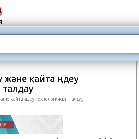
у және қайта өңдеу
 талдау
у және қайта өңдеу технологиясын талдау