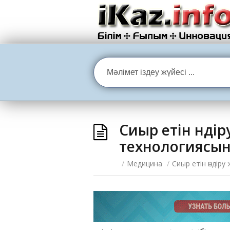
Сиыр етін өндір
технологиясын
/
Медицина
/
Сиыр етін өндір