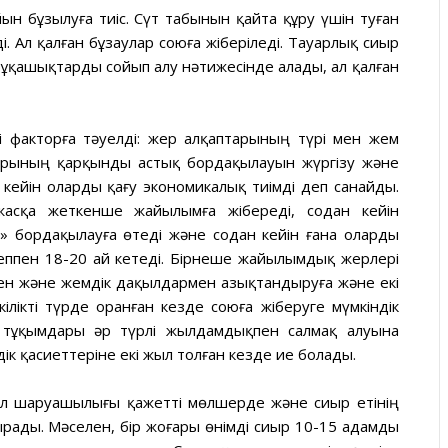
ын бұзылуға тиіс. Сүт табынын қайта құру үшін туған
ді. Ал қалған бұзаулар союға жіберіледі. Тауарлық сиыр
н бұқашықтарды сойып алу нәтижесінде алады, ал қалған
кі факторға тәуелді: жер алқаптарының түрі мен жем
ларының қарқынды астық бордақылауын жүргізу және
 кейін оларды қағу экономикалық тиімді деп санайды.
асқа жеткенше жайылымға жібереді, содан кейін
 бордақылауға өтеді және содан кейін ғана оларды
еппен 18-20 ай кетеді. Бірнеше жайылымдық жерлері
н және жемдік дақылдармен азықтандыруға және екі
ілікті түрде оранған кезде союға жіберуге мүмкіндік
і тұқымдары әр түрлі жылдамдықпен салмақ алуына
ік қасиеттеріне екі жыл толған кезде ие болады.
мал шаруашылығы қажетті мөлшерде және сиыр етінің
рады. Мәселен, бір жоғары өнімді сиыр 10-15 адамды