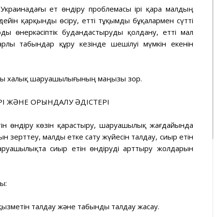
Украинадағы ет өндіру проблемасы ірі қара малдың
ейін қарқынды өсіру, етті тұқымды бұқалармен сүтті
рды өнеркәсіптік будандастыруды қолдану, етті мал
лы табындар құру кезінде шешілуі мүмкін екенін
туы халық шаруашылығының маңызы зор.
РІ ЖӘНЕ ОРЫНДАЛУ ӘДІСТЕРІ
ін өндіру көзін қарастыру, шаруашылық жағдайында
 зерттеу, малды етке сату жүйесін талдау, сиыр етін
шаруашылықта сиыр етін өндіруді арттыру жолдарын
ы:
зметін талдау және табынды талдау жасау.