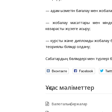
— адам қызметін бағалау мен жобалау
— жобалау мақсаттары мен мінде
көзқарасты жүзеге асыру;
— курстық және дипломдық жобалау
теориялық білімді қолдану;
Сабақтардың бөлімдері мен түрлері
Вконтакте
Facebook
Twitt
Ұқсас мәліметтер
Валюталық биржалар