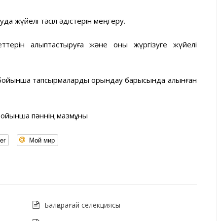
да жүйелі тәсіл әдістерін меңгеру.
ттерін қалыптастыруға және оны жүргізуге жүйелі
 бойынша тапсырмаларды орындау барысында алынған
 бойынша пәннің мазмұны
er
Мой мир
Балқарағай селекциясы