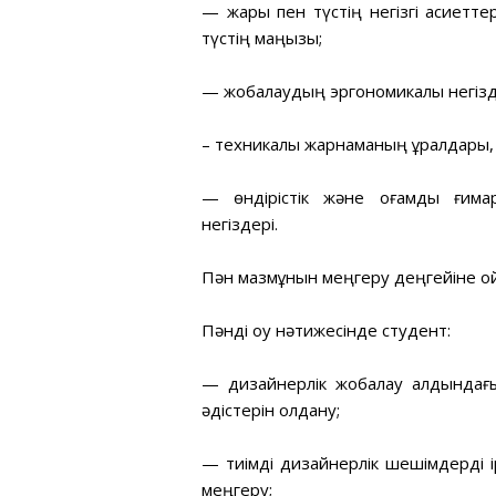
— жарық пен түстің негізгі қасиетте
түстің маңызы;
— жобалаудың эргономикалық негізд
– техникалық жарнаманың құралдары,
— өндірістік және қоғамдық ғим
негіздері.
Пән мазмұнын меңгеру деңгейіне қо
Пәнді оқу нәтижесінде студент:
— дизайнерлік жобалау алдындағ
әдістерін қолдану;
— тиімді дизайнерлік шешімдерді ір
меңгеру;