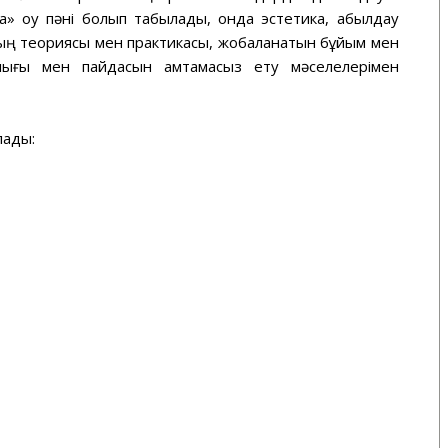
ика» оқу пәні болып табылады, онда эстетика, қабылдау
ның теориясы мен практикасы, жобаланатын бұйым мен
лығы мен пайдасын қамтамасыз ету мәселелерімен
лады: