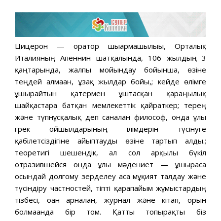
Цицерон — оратор шығармашылығы, Орталық
Италияның Апеннин шатқалында, 106 жылдың 3
қаңтарында, жалпы мойындау бойынша, өзіне
теңдей алмаған, ұзақ жылдар бойы,; кейде өлімге
ұшырайтын қатермен ұштасқан қараңғылық
шайқастарға батқан мемлекеттік қайраткер; терең
және түпнұсқалық деп саналған философ, онда ұлы
грек ойшылдарының ілімдерін түсінуге
қабілетсіздігіне айыптауды өзіне тартып алды.;
теоретигі шешендік, ал сол арқылы бүкіл
отразившейся онда ұлы мәдениет — ұшыраса
осындай долгому зерделеу аса мұқият талдау және
түсіндіру частностей, тіпті қарапайым жұмыстардың
тізбесі, оған арналған, журнал және кітап, орын
болмағанда бір том. Қатты топырақты біз