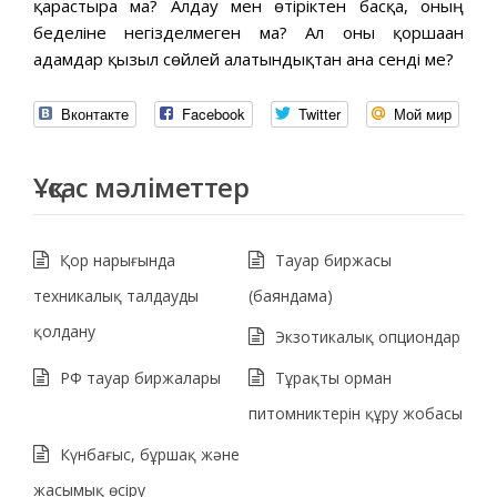
қарастыра ма? Алдау мен өтіріктен басқа, оның
беделіне негізделмеген ма? Ал оны қоршаған
адамдар қызыл сөйлей алатындықтан ғана сенді ме?
Вконтакте
Facebook
Twitter
Мой мир
Ұқсас мәліметтер
Қор нарығында
Тауар биржасы
техникалық талдауды
(баяндама)
қолдану
Экзотикалық опциондар
РФ тауар биржалары
Тұрақты орман
питомниктерін құру жобасы
Күнбағыс, бұршақ және
жасымық өсіру