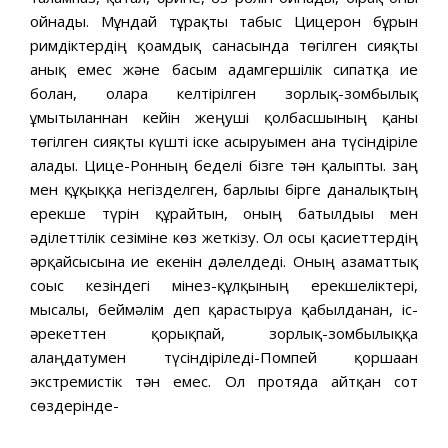
ойнады. Мұндай тұрақты табыс Цицерон бұрын
римдіктердің қоғамдық санасында төгілген сияқты
анық емес және басым адамгершілік сипатқа ие
болған, оларға келтірілген зорлық-зомбылық
ұмытылғаннан кейін жеңуші қолбасшының қаны
төгілген сияқты күшті іске асыруымен ғана түсіндіріле
алады. Цице-Ронның беделі бізге тән қалыпты. заң
мен құқыққа негізделген, барлығы бірге даналықтың
ерекше түрін құрайтын, оның батылдығы мен
әділеттілік сезіміне көз жеткізу. Ол осы қасиеттердің
әрқайсысына ие екенін дәлелдеді. Оның азаматтық
соғыс кезіндегі мінез-құлқының ерекшеліктері,
мысалы, беймәлім деп қарастыруға қабылданған, іс-
әрекеттен қорықпай, зорлық-зомбылыққа
алаңдатумен түсіндіріледі-Помпей қоршаған
экстремистік тән емес. Ол протяда айтқан сот
сөздерінде-