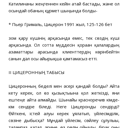
Катилинаны жеңгеннен кейін атай бастады, және ол
осындай обаның құрмет шыңында болды-
* Пьер Грималь, Цицерон 1991 жыл, 125-126 бет
зом қару күшінің арқасында емес, тек сөздің күші
арқасында. Ол сотта мүддесін қорғаған қалалардың
азаматтары арасында клиенттердің көрінбейтін
санын дәл осы айырықша қамтамасыз етті.
II ЦИЦЕРОННЫҢ ТАБЫСЫ
Цицеронның беделі мен әсері қандай болды? Айта
кету керек, ол өз қызықтығына қол жеткізді, яғни
ештеңе айта алмайды. Шынайы красноречив кімде-
кім сендіре біледі. Неге Цицеронды сендірді?
Өйткені, істей алуы керек ұялатып, үйлесімділік,
сөзіне дыбысқа? Мұндай үйлесім, сөйлеу сұлулығы,
талғампаз, қатал, әрине, өз рөлін ойнады, бірақ оны