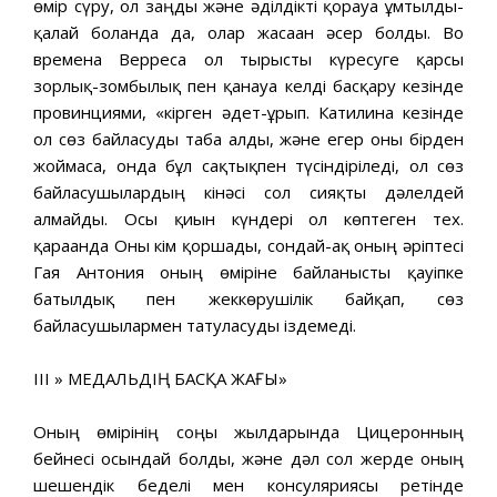
өмір сүру, ол заңды және әділдікті қорғауға ұмтылды-
қалай болғанда да, олар жасаған әсер болды. Во
времена Верреса ол тырысты күресуге қарсы
зорлық-зомбылық пен қанауға келді басқару кезінде
провинциями, «кірген әдет-ғұрып. Катилина кезінде
ол сөз байласуды таба алды, және егер оны бірден
жоймаса, онда бұл сақтықпен түсіндіріледі, ол сөз
байласушылардың кінәсі сол сияқты дәлелдей
алмайды. Осы қиын күндері ол көптеген тех.
қарағанда Оны кім қоршады, сондай-ақ оның әріптесі
Гая Антония оның өміріне байланысты қауіпке
батылдық пен жеккөрушілік байқап, сөз
байласушылармен татуласуды іздемеді.
III » МЕДАЛЬДІҢ БАСҚА ЖАҒЫ»
Оның өмірінің соңғы жылдарында Цицеронның
бейнесі осындай болды, және дәл сол жерде оның
шешендік беделі мен консуляриясы ретінде