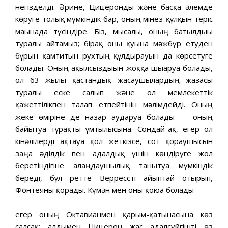
негізделді. Әрине, Цицеронды және басқа әлемде
көруге толық мүмкіндік бар, оның мінез-құлқын теріс
мағынада түсіндіре. Біз, мысалы, оның батылдығы
туралы айтамыз; бірақ оны қуғынға мәжбүр етуден
бұрын қамтитын рухтың құлдырауын да көрсетуге
болады. Оның ақылсыздығын жоққа шығаруға болады,
ол 63 жылғы қастандық жасаушылардың жазасы
туралы еске салып және ол мемлекеттік
қажеттілікпен талап етпейтінін мәлімдейді. Оның
жеке өміріне де назар аударуға болады — оның
байытуға тұрақты ұмтылысына. Сондай-ақ, егер ол
кінәлілерді ақтауға қол жеткізсе, сот қорғаушысын
заңға әділдік пен адалдық үшін көндіруге жол
беретіндігіне алаңдаушылық танытуға мүмкіндік
береді, бұл ретте Веррессті айыптай отырып,
Фонтеяны қорғады. Күмән мен оны қоюға болады
егер оның Октавианмен қарым-қатынасына көз
салсақ: алдымен Цицерон жас адалсүйгішті өз