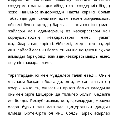
сөздермен расталады: «біздің сот сөздеріміз біздің
жеке наным-сенімдеріміздің нақты көрінісі болып
табылады деп санайтын адам терең жаңылысады;
өйткені бұл сөздердің барлығы — осы сот ісінің мән-
жайлары мен адамдардың өз көзқарастары мен
қорғаушылардың көзқарастары емес, уақыт
жағдайларының көрінісі. Өйткені, егер істер өздері
үшін сөйлей алатын болса, ешкім шешендікті шақыра
алмайды; бірақ бізді өзіміздің көзқарасымызды емес,
не үшін шақыра аламыз
тараптардың ісі мен мүдделері талап етеді». Оның
мағынасы басқаша болса да, ол адам санасының ең
жоғарғы және ең оқылатын өрнегі болып қалады,ал
онымен бірге Цицерон да тәлімгер болып, беделге
ие болды. Республикалық қондырғылардың жоғалуы
оларға бұрын тән мағынада Цицеронның даңқын
өлмеді. Бірте-бірте ол миф болды. Бірақ ғасырлар