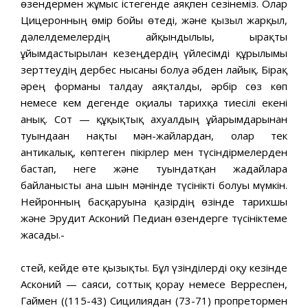
өзендермен жұмыс істегенде аяқпен сезінеміз. Олар
Цицеронның өмір бойы өтеді, және қызыл жарқыл,
дәлелдемелердің айқындылығы, ырғақты
ұйымдастырылған кезеңдердің үйлесімді құрылымы
зерттеудің дербес нысаны болуға әбден лайық. Бірақ
әрең форманы талдау аяқталды, әрбір сөз көп
немесе кем дегенде оқиғалы тарихқа тиесілі екені
анық. Сот — құқықтық ахуалдың ұйғарымдарынан
туындаған нақты мән-жайлардан, олар тек
антикалық, көптеген пікірлер мен түсіндірмелерден
бастап, неге және туындатқан жағдайларға
байланысты ғана шын мәнінде түсінікті болуы мүмкін.
Нейронның басқаруына қазірдің өзінде тарихшы
және Эрудит Асконий Педиан өзендерге түсініктеме
жасады.-
стей, кейде өте қызықты. Бұл үзінділерді оқу кезінде
Асконий — саяси, соттық қорғау немесе Верреспен,
Гаймен ((115-43) Сицилиядан (73-71) пропретормен