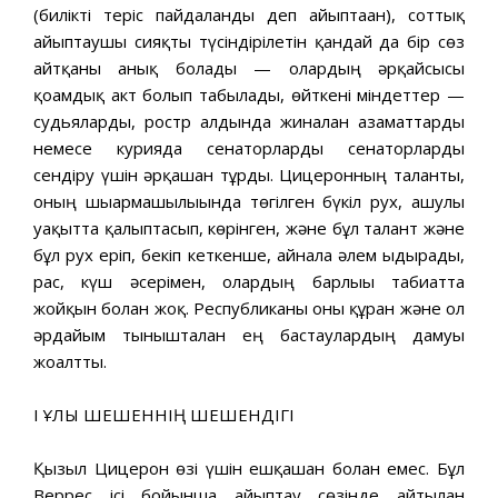
(билікті теріс пайдаланды деп айыптаған), соттық
айыптаушы сияқты түсіндірілетін қандай да бір сөз
айтқаны анық болады — олардың әрқайсысы
қоғамдық акт болып табылады, өйткені міндеттер —
судьяларды, ростр алдында жиналған азаматтарды
немесе курияда сенаторларды сенаторларды
сендіру үшін әрқашан тұрды. Цицеронның таланты,
оның шығармашылығында төгілген бүкіл рух, ашулы
уақытта қалыптасып, көрінген, және бұл талант және
бұл рух еріп, бекіп кеткенше, айнала әлем ыдырады,
рас, күш әсерімен, олардың барлығы табиғатта
жойқын болған жоқ. Республиканы оны құрған және ол
әрдайым тынышталған ең бастаулардың дамуы
жоғалтты.
I ҰЛЫ ШЕШЕННІҢ ШЕШЕНДІГІ
Қызыл Цицерон өзі үшін ешқашан болған емес. Бұл
Веррес ісі бойынша айыптау сөзінде айтылған