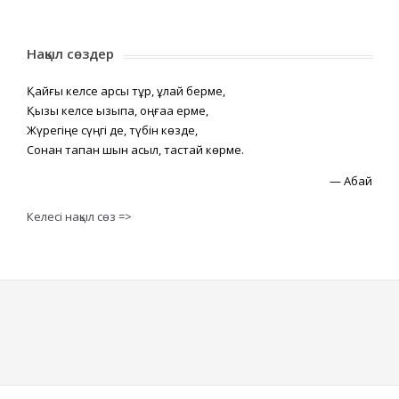
Нақыл сөздер
Қайғы келсе қарсы тұр, құлай берме,
Қызық келсе қызықпа, оңғаққа ерме,
Жүрегіңе сүңгі де, түбін көзде,
Сонан тапқан шын асыл, тастай көрме.
—
Абай
Келесі нақыл сөз =>