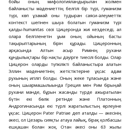
бойы оның мифологияландырылған жолмен
байланысты мәдениеттің белгілі бір түрі, гуманизм
түрі, көп ұзамай оны тудырған саяси-әлеуметтік
контекст шегінен шығуға болатын гуманизм түрі
қалды-humanitas сөзі Цицеронда жиі кездеседі, ал
оларға белгіленетін ұғым оның ойының басты
тақырыптарының бірін құрады. Цицеронның
арқасында Алтын ғасыр Римінің рухани
құндылықтары бір нақты дәуірге тиесілі болды. Олар
Цицерон оларды түпкілікті байланыстыра алатын
Эллин мәдениетінің жетістіктеріне ұқсас адам
рухының игілігі болды. Оның жеке тұлғасында және
оның шығармашылығында Греция мен Рим бірыңғай
рухани мәнде, бұрын жасанды түрде ажыратылған
бүтін екі бөлік ретінде және Платонның
Андрогинасында екі түрлі жаратылыстың өрлеуіне
ұқсас. Цицерон Pater Patriae деп аталды — әкесінің
әкесі, ол Цезарь сияқты атауға лайық, бірақ қолбасшы
ешқашан болған жоқ. Отан әкесі оны 63 жылы