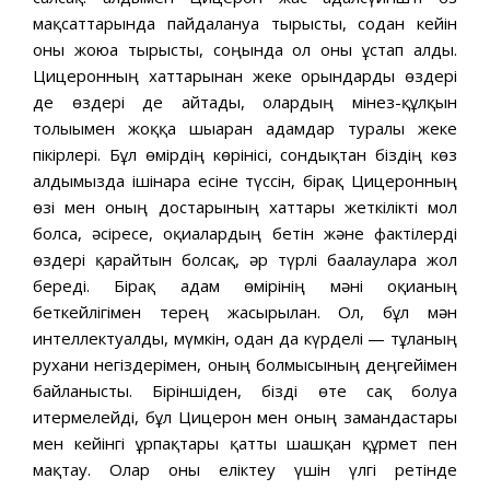
мақсаттарында пайдалануға тырысты, содан кейін
оны жоюға тырысты, соңында ол оны ұстап алды.
Цицеронның хаттарынан жеке орындарды өздері
де өздері де айтады, олардың мінез-құлқын
толығымен жоққа шығарған адамдар туралы жеке
пікірлері. Бұл өмірдің көрінісі, сондықтан біздің көз
алдымызда ішінара есіне түссін, бірақ Цицеронның
өзі мен оның достарының хаттары жеткілікті мол
болса, әсіресе, оқиғалардың бетін және фактілерді
өздері қарайтын болсақ, әр түрлі бағалауларға жол
береді. Бірақ адам өмірінің мәні оқиғаның
беткейлігімен терең жасырылған. Ол, бұл мән
интеллектуалды, мүмкін, одан да күрделі — тұлғаның
рухани негіздерімен, оның болмысының деңгейімен
байланысты. Біріншіден, бізді өте сақ болуға
итермелейді, бұл Цицерон мен оның замандастары
мен кейінгі ұрпақтары қатты шашқан құрмет пен
мақтау. Олар оны еліктеу үшін үлгі ретінде