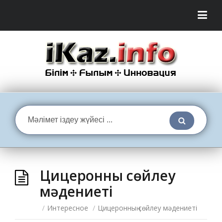
Цицеронның сөйлеу
мәдениеті
/
Интересное
/
Цицеронның сөйлеу мәдениеті