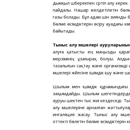
дымқыл шүберекпен сүртіп алу керек
пайдалы. Нашар желдетілетін бөл
газы болады. Бұл адам үшін зиянды 
бөлме өсімдіктерін өсіру ауадағы 
байытады.
Тыныс алу мүшелері ауруларыны
алуға қатысты ең маңызды қарап
мерзімінің ұзағырақ болуы. Ал
тазалығын сақтау және организмді ш
мүшелері жүйесіне ішімдік ішу және 
Шылым мен ішімдік құрамындағы 
зақымдайды. Шылым шегетіндерде
ауруы шектен тыс жиі кездеседі. Т
алу мүшелеріне арналған жаттығул
ингаляция жасау. Тыныс алу мүше
оттекті бөлетін бөлме өсімдіктерін к