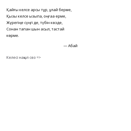
Қайғы келсе қарсы тұр, құлай берме,
Қызық келсе қызықпа, оңғаққа ерме,
Жүрегіңе сүңгі де, түбін көзде,
Сонан тапқан шын асыл, тастай
көрме.
—
Абай
Келесі нақыл сөз =>