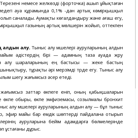
. Терезені немесе желкөзді (форточка) ашып ұйықтаған
медегі ауа құрамында 0,1% -дан артық көмірқышқыл
болып саналады. Аумақты көгалдандыру және ағаш егу,
көмірқышқыл газының артық мөлшерін жойып, оттекпен
ң алдын алу.
Тыныс алу мүшелері ауруларының алдын
айым әдістердің бірі — адамның таза ауада жүру
дын алу шараларының ең бастысы — жеке бастың
ынықтыру, тұрақты әрі мерзімді түрде егу. Тыныс алу
шылым шегу жағымсыз әсер етеді.
жағымсыз заттар өкпеге еніп, оның қабықшаларын
 өкпе обыры, өкпе эмфиземасы, созылмалы бронхит
ыныс алу мүшелері ауруларының алдын алу — бұл тыныс
ар, эфир майы бар емдік шөптерді пайдалана отырып
лерінің ауруларына бейім адамдарға бөлмелерінде
өп ұстағаны дұрыс.