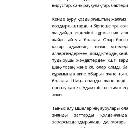
вирустар, саңырауқұлақтар, бактер
Кейде ауру қоздырғыштың жалғыз тү
қоздырғыштардың бірнеше түрі, соны
жағдайда күнделікті тұрмыстық ал
жайлы айтуға болады. Олар бронх
қатар адамның тыныс мүшелер
аллергендерінен, өсімдіктердің кейб
тудырушы жәндіктерден күшті зард
шаң-тозаң және күл, олар киімді, 
құрамында өкпе обырын және тыныс
болады. Шаң-тозаңды және күлді 
орнату қажет. Адам үшін шылым шегу, 
зиян.
Тыныс алу мүшелерінің аурулары о
зиянды заттарды қолданғанда
зарарсыздандырылады да, жоғары 