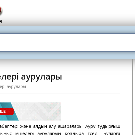
елері аурулары
ері аурулары
ебептері және алдын алу ашаралары. Ауру тудырғыш
ныс мүшелері ауруларын қоздыра түседі. Бұларға