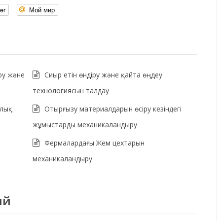
er
Мой мир
ру және
Сиыр етін өндіру және қайта өңдеу
технологиясын талдау
ялық
Отырғызу материалдарын өсіру кезіндегі
жұмыстарды механикаландыру
Фермалардағы Жем цехтарын
механикаландыру
ий