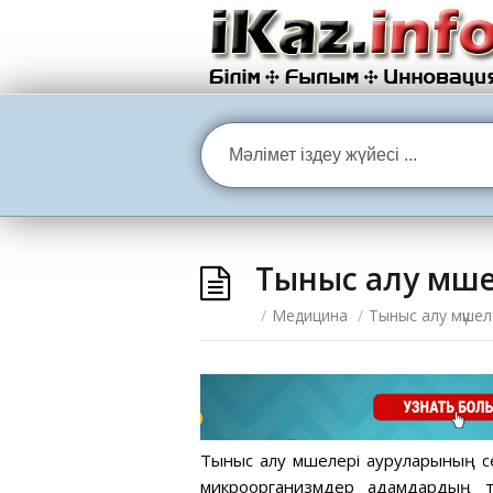
Тыныс алу мүш
/
Медицина
/
Тыныс алу мүшел
Тыныс алу мүшелері ауруларының с
микроорганизмдер адамдардың ты