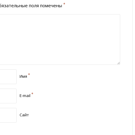
*
язательные поля помечены
*
Имя
*
E-mail
Сайт