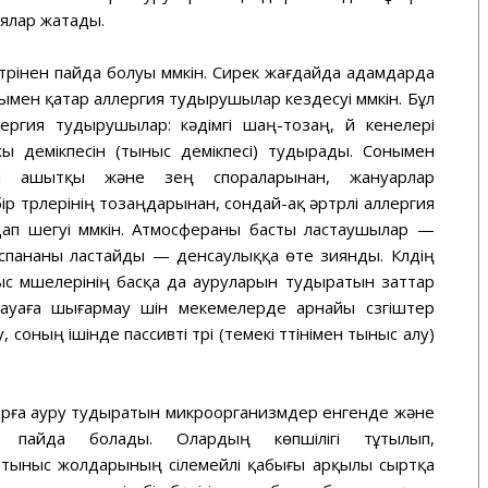
иялар жатады.
рінен пайда болуы мүмкін. Сирек жағдайда адамдарда
мен қатар аллергия тудырушылар кездесуі мүмкін. Бұл
лергия тудырушылар: кәдімгі шаң-тозаң, үй кенелері
ы демікпесін (тыныс демікпесі) тудырады. Сонымен
і ашытқы және зең спораларынан, жануарлар
ір түрлерінің тозаңдарынан, сондай-ақ әртүрлі аллергия
ап шегуі мүмкін. Атмосфераны басты ластаушылар —
баспананы ластайды — денсаулыққа өте зиянды. Күлдің
 мүшелерінің басқа да ауруларын тудыратын заттар
ауаға шығармау үшін мекемелерде арнайы сүзгіштер
соның ішінде пассивті түрі (темекі түтінімен тыныс алу)
ларға ауру тудыратын микроорганизмдер енгенде және
 пайда болады. Олардың көпшілігі тұтылып,
тыныс жолдарының сілемейлі қабығы арқылы сыртқа