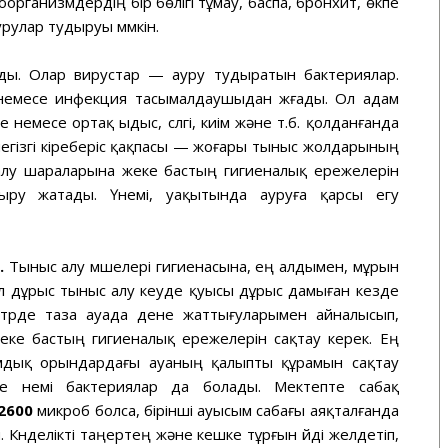
рганизмдердің бір бөлігі тұмау, баспа, бронхит, өкпе
урулар тудыруы мүмкін.
ы. Олар вирустар — ауру тудыратын бактериялар.
немесе инфекция тасымалдаушыдан жүғады. Ол адам
 немесе ортақ ыдыс, сүлгі, киім және т.б. қолданғанда
негізгі кіреберіс қақпасы — жоғары тыныс жолдарының
алу шараларына жеке бастың гигиеналық ережелерін
ыру жатады. Үнемі, уақытында ауруға қарсы егу
.
Тыныс алу мүшелері гигиенасына, ең алдымен, мұрын
л дұрыс тыныс алу кеуде қуысы дұрыс дамыған кезде
лі түрде таза ауада дене жаттығуларымен айналысып,
еке бастың гигиеналық ережелерін сақтау керек. Ең
амдық орындардағы ауаның қалыпты құрамын сақтау
е үнемі бактериялар да болады. Мектепте сабақ
2600
микроб болса, бірінші ауысым сабағы аяқталғанда
Күнделікті таңертең және кешке тұрғын үйді желдетіп,