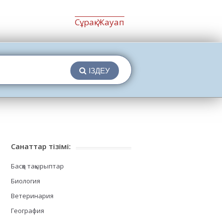
Сұрақ-Жауап
ІЗДЕУ
Санаттар тізімі:
Басқа тақырыптар
Биология
Ветеринария
География