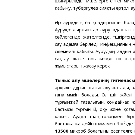
шығарылады. Мүшелерге енген микроо
қабыну, туберкулез сияқты әртүрлі а
Әр аурудың өз қоздырғышы болад
Ауруқоздырғыштар ауру адамнан 
сөйлегенде, жөтелгенде, түшкіргенде
сау адамға беріледі. Инфекцияның 
сілемейлі қабығы. Аурудың алдын 
сақтау және организмді шынықт
жұмыстарын жасау керек.
Тыныс алу мүшелерінің гигиенасы
арқылы дұрыс тыныс алу жатады, а
ғана мүмкін болады. Ол үшін жүйе
тұрғынжай тазалығын, сондай-ақ ж
бастысы тұрғын үй, оқу және қоғ
қажет. Ауада шаң-тозаңмен бірг
3
басталғанға дейін шамамен
1
м
-де
13500
микроб болатыны есептелген. 