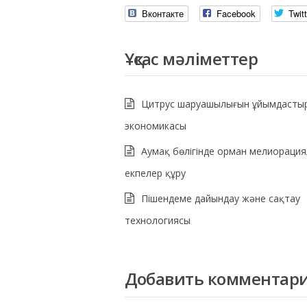
Вконтакте
Facebook
Twitt
Ұқсас мәліметтер
Цитрус шаруашылығын ұйымдасты
экономикасы
Аумақ бөлігінде орман мелиораци
екпелер құру
Пішендеме дайындау және сақтау
технологиясы
Добавить комментар