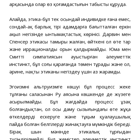
арқасында олар өз қоғамдастығын табысты құруда.
Алайда, этика-бұл тек осындай индивидке ғана емес,
сондай-ақ барлық тірі адамдарға бағытталған еркін
ақыл негізінде ынтымақтастық көрінісі. Дарвин мен
Спенсер этикасы тамыры жалған, өйткені ол өте тар
және иррационалды орын қалдырмайды. Юма мен
Смиттің симпатиясын ауыстырған әлеуметтік
инстинкт, бұл соңғы қарағанда төмен тұрады және ол,
әрине, нақты этиканы негіздеу үшін аз жарамды.
Эгоизмнің альтруизмге көшуі бұл процесс жеке
тұлғаның саласынан Ру аясына көшкенде де жүзеге
асырылмайды. Бұл жағдайда процесс ұзақ
болғандықтан, ол осы даму сызығындағы өте жұқа
өткелдерді ескеруге және тұқым қуалаушылық
пайда болған белгілерді жинақтауға мүмкіндік береді.
Бірақ шын мәнінде этикалық тұрғыдан
түсіндірілмейді. Бұл жемістер әлеуметтік инстинкт