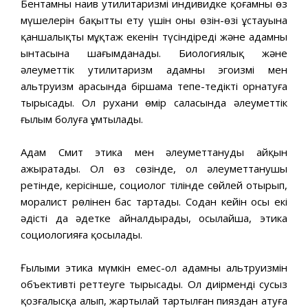
Бентамның наив утилитаризмі индивидке қоғамның өз
мүшелерін бақытты ету үшін оның өзін-өзі ұстауына
қаншалықты мұқтаж екенін түсіндіреді және адамның
ынтасына шағымданады. Биологиялық және
әлеуметтік утилитаризм адамның эгоизмі мен
альтруизм арасында біршама тепе-теңдікті орнатуға
тырысады. Ол рухани өмір саласында әлеуметтік
ғылым болуға ұмтылады.
Адам Смит этика мен әлеуметтануды айқын
ажыратады. Ол өз сөзінде, ол әлеуметтанушы
ретінде, керісінше, социолог тілінде сөйлей отырып,
моралист рөлінен бас тартады. Содан кейін осы екі
әдісті да әдетке айналдырады, осылайша, этика
социологияға қосылады.
Ғылыми этика мүмкін емес-ол адамның альтруизмін
объективті реттеуге тырысады. Ол диірменді сусыз
қозғалысқа алып, жартылай тартылған пияздан атуға