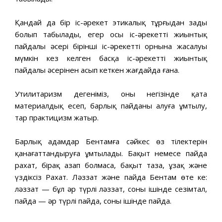
Қандай да бір іс-әрекет этикалық тұрғыдан заңды
болып табылады, егер осы іс-әрекеттің жиынтық
пайдалы әсері бірінші іс-әрекеттің орнына жасалуы
мүмкін кез келген басқа іс-әрекеттің жиынтық
пайдалы әсерінен асып кеткен жағдайда ғана.
Утилитаризм дегеніміз, оның негізінде қатаң
материалдық есеп, барлық пайданы алуға ұмтылу,
тар практицизм жатыр.
Барлық адамдар Бентамға сәйкес өз тілектерін
қанағаттандыруға ұмтылады. Бақыт немесе пайда
рахат, бірақ азап болмаса, бақыт таза, ұзақ және
үздіксіз Рахат. Ләззат және пайда Бентам өте кең:
ләззат — бұл әр түрлі ләззат, соның ішінде сезімтал,
пайда — әр түрлі пайда, соның ішінде пайда.