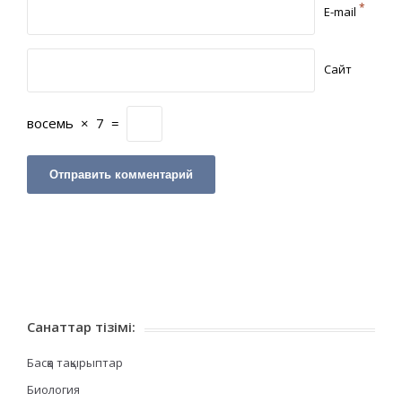
*
E-mail
Сайт
восемь
×
7
=
Санаттар тізімі:
Басқа тақырыптар
Биология