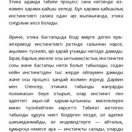
Этика адамда табиғи процесс сана негізінде өз-
өзімен қарама-қайшы келеді. Бұл қарама-қайшылық
инстинктивті салаға одан әрі жылжығанда, этика
соғұрлым әлсіз болады.
Әрине, этика бастапқыда біздің өмірге деген ерік-
жігерімізді инстинктивті ретінде салынған нәрсе,
ақылмен түсініліп, әрі қарай ұтымды негізде дамиды.
Бірақ барлық мәселе осы ынтымақтастық инстинктінің
соңғы және бастапқы негізі болып табылады, содан
кейін инстинктіден тыс жерде ойлаумен дамиды
және осы процесс қандай жолмен жүреді. Дарвин
мен Спенсер, этикаға табынды жануардың
психикасын бере отырып, олар инстинкт пен
әдептегі ақыл-ой қарым-қатынасы мәселелерінің
мәнін түсінбейтінін көрсетті. Табиғат жетілген
табынды құруға ниет білдірген кезде, ол әдепке
шағымданмайды, ал индивидтерге — айталық,
құмырсқа немесе ара — инстинкты салады, олардың