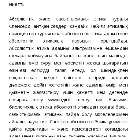
ниетті.
Абсолюттік және салыстырмалы этика туралы
Спенсердің айтқан сөздері қандай? Табиғи этикалық
принциптер тұрғысынан абсолюттік этика адам өзіне
абсолюттік этикалық парызын орындайды.
Абсолюттік этика адамның альтруизміне ешқандай
шекара қоймауына байланысты және шын мәнінде,
адамның өмір сүруі мен әрекетін жоққа шығаратын
өзін-өзі өлтіруді талап етеді, ол шындықпен
соқтығысқан кезде өзін-өзі өлтірудің қандай
дәрежеге дейін жететінін және адамның өмірі мен
қызметін жалғастыру үшін қажетті кем дегенде
ымыраға келу мүмкіндігін шешуі тиіс. Ғылыми,
биологиялық этика абсолютті этикадан қолданбалы,
салыстырмалы этиканың пайда болу мәселелерімен
айналыспауы тиіс. Спенсер абсолюттік Этика ұғымын»
қайта қорытады » және кемелденген қоғамдағы
адам мінез-құлқының өзінің түсінігін жасайды. Біз жоқ,