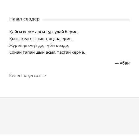
Нақыл сөздер
Қайғы келсе қарсы тұр, құлай берме,
Қызық келсе қызықпа, оңғаққа ерме,
Жүрегіңе сүңгі де, түбін көзде,
Сонан тапқан шын асыл, тастай көрме.
—
Абай
Келесі нақыл сөз =>