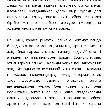
дейді ол өзі мінсіз адамды елестету, біз ол мінсіз
әлеуметтік жағдайларда қалай өмір сүреді деп
ойлауға тиіс. «Даму гипотезасына сәйкес, екі Этика
бір-бірін және тек олар бірге өмір сүретін жерде ғана
адамның мінсіз мінез-құлқына әкеледі».
Сонымен, қарастырылатын этика объективті пайда
болады. Ол қоғам мен индивидтің қазіргі жетілмеген
жағдайдағы арақатынасымен анықталады. Абсолютті
этиканың тірі ұғымының орны фикция. Социологиялық
утилитаризм этикасы адамды уақыт пен әлеуметтік
жағдайлардың әсеріне ұшырайтын өте салыстырмалы
нормалармен қаруландырады. Мұндай нормалар тек
әлсіз дәрежеде адамның этикалық еркіне
ынталандыруы мүмкін. Оның үстіне, олар оны
қорқытады, өйткені ол орын алған жағдайлардың
сипатына қарамастан, жасалған нормаларға сәйкес
әрекет етуі тиіс және ол өзінің ішкі көзқарасы