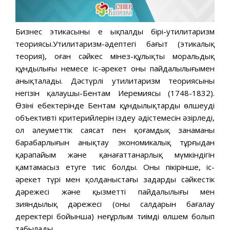
Бизнес этикасының ең ықпалды бірі-утилитаризм
теориясы.Утилитаризм-әдептегі бағыт (этикалық
теория), оған сәйкес мінез-құлықтың моральдық
құндылығы немесе іс-әрекет оның пайдалылығымен
анықталады. Дәстүрлі утилитаризм теориясының
негізін қалаушы-Бентам Иеремиясы (1748-1832).
Өзінің еңбектерінде Бентам құндылықтарды өлшеудің
объективті критерийлерін іздеу әдістемесін әзірледі,
ол әлеуметтік саясат пен қоғамдық заңнаманың
барабарлығын анықтау экономикалық тұрғыдан
қарапайым және қанағаттанарлық мүмкіндігін
қамтамасыз етуге тиіс болды. Оның пікірінше, іс-
әрекет түрі мен қолданыстағы заңдардың сәйкестік
дәрежесі және қызметтің пайдалылығы мен
зияндылық дәрежесі (оның салдарын бағалау
деректері бойынша) неғұрлым тиімді өлшем болып
табылады.