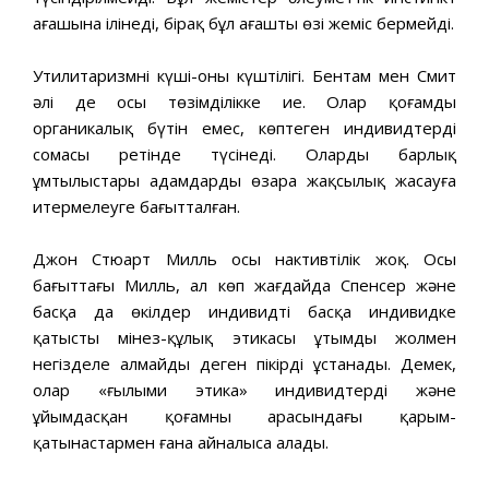
ағашына ілінеді, бірақ бұл ағаштың өзі жеміс бермейді.
Утилитаризмнің күші-оның күштілігі. Бентам мен Смит
әлі де осы төзімділікке ие. Олар қоғамды
органикалық бүтін емес, көптеген индивидтердің
сомасы ретінде түсінеді. Олардың барлық
ұмтылыстары адамдарды өзара жақсылық жасауға
итермелеуге бағытталған.
Джон Стюарт Милль осы нактивтілік жоқ. Осы
бағыттағы Милль, ал көп жағдайда Спенсер және
басқа да өкілдер индивидтің басқа индивидке
қатысты мінез-құлық этикасы ұтымды жолмен
негізделе алмайды деген пікірді ұстанады. Демек,
олар «ғылыми этика» индивидтердің және
ұйымдасқан қоғамның арасындағы қарым-
қатынастармен ғана айналыса алады.