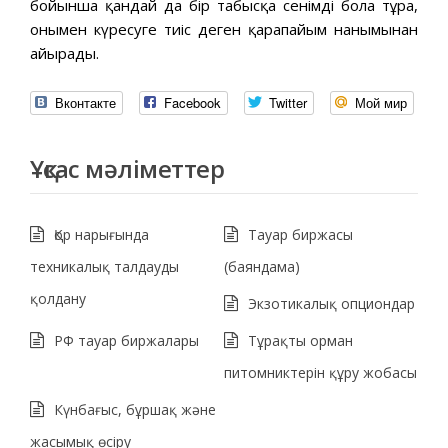
бойынша қандай да бір табысқа сенімді бола тұра,
онымен күресуге тиіс деген қарапайым нанымынан
айырады.
Вконтакте
Facebook
Twitter
Мой мир
Ұқсас мәліметтер
Қор нарығында
Тауар биржасы
техникалық талдауды
(баяндама)
қолдану
Экзотикалық опциондар
РФ тауар биржалары
Тұрақты орман
питомниктерін құру жобасы
Күнбағыс, бұршақ және
жасымық өсіру