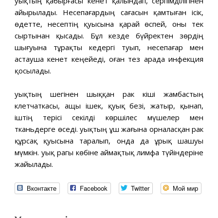
Қуықтың қабырғасы кенет қалындап, серпімділігінен
айырылады. Несепағардың сағасын қамтыған ісік,
өдетте, несептің қуысына қарай өспей, оны тек
сыртынан қысады. Бұл кезде бүйректен зөрдің
шығуына тұрақты кедергі туып, несепағар мен
астауша кенет кеңейеді, оған тез арада инфекция
қосылады.
Қуықтың шегінен шыққан рак кіші жамбастың
клетчаткасы, ащы ішек, қуық безі, жатыр, қынап,
іштің терісі секілді көршілес мүшелер мен
тканьдерге өседі. Қуықтың ұш жағына орналасқан рак
құрсақ қуысына таралып, онда да ұрық шашуы
мүмкін. Қуық рагы көбіне аймақтық лимфа түйіндеріне
жайылады.
Вконтакте
Facebook
Twitter
Мой мир