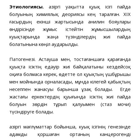
Этиологиясы.
Қазіргі уақытта қуық ісігі пайда
болуының химиялық деориясы кең таралған. XIX
ғасырдың екінші жартысында анилин бояулары
өндірісінде жұмыс істейтін жұмысшылардың
куықтарында жаңа түзінділердің жиі пайда
болатынына көңіл аударылды.
Патогенезі. Астауша мен, тостағаншаға қарағанда
қуықта ісіктің едәуір жиі байқалатыны кездейсоқ
оқиға болмаса керек, өдетте ол қуықтың үшбұрышы
мен мойнында орналасады, мұнда кілегей қабықтың
несеппен жанасуы барынша ұзақ болады. Егде
жастағы еркектердің қуығында ісіктің жиі пайда
болуын зөрдін тұрып қалуымен (стаз мочи)
түсіндіруге болады.
Қазіргі мағлүматтар бойынша, куық ісігінің генезінде
адамды қоршаған ортаның канцерогенді