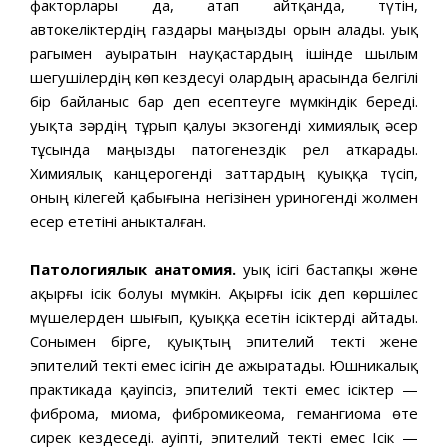
факторлары да, атап айтқанда, түтін,
автокеліктердің газдары маңызды орын алады. Қуық
рагымен ауыратын науқастардың ішінде шылым
шегушілердің көп кездесуі олардың арасында белгілі
бір байланыс бар деп есептеуге мүмкіндік береді.
Қуықта зәрдің тұрып қалуы экзогенді химиялық әсер
тұсында маңызды патогенездік рел аткарады.
Химиялық канцерогенді заттардың қуыққа түсіп,
оның кілегей қабығына негізінен уриногенді жолмен
есер ететіні аныкталған.
Патологиялык
анатомия.
Қуық ісігі бастапқы жөне
ақырғы ісік болуы мүмкін. Ақырғы ісік деп көршілес
мүшелерден шығып, қуыққа есетін ісіктерді айтады.
Сонымен бірге, қуықтың эпителий текті жене
эпителий текті емес ісігін де ажыратады. Юшникалық
практикада қауіпсіз, эпителий текті емес ісіктер —
фиброма, миома, фибромикеома, гемангиома өте
сирек кездеседі. Қауіпті, эпителий текті емес Ісік —