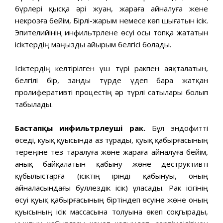
бүрлері қысқа әрі жуан, жараға айналуға жене
некрозға бейім, Бірлі-жарым немесе көп шығатын ісік.
Эпителийінің инфильтрлене өсуі осы топқа жататын
ісіктердің маңызды айырым белгісі болады.
Ісіктердің келтірілген үш түрі ракпен аяқталатын,
белгілі бір, занды түрде үдеп бара жатқан
пролиферативті процестің әр түрлі сатылары болып
табылады.
Бастапқы инфильтрлеуші рак.
Бұл эндофитті
өседі, куық қуысында аз тұрады, қуық қабырғасының
тереңіне тез таралуға жөне жараға айналуға бейім,
анық байқалатын қабыну жөне деструктивті
құбылыстарға (ісіктің ірінді қабынуы, оның
айналасындағы буллездік ісік) ұласады. Рак ісігінің
өсуі қуық қабырғасының біртіндеп өсуіне жөне оның
қуысының ісік массасына толуына өкеп соқгырады,