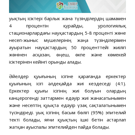
Қуықтың ісіктері барлык жана түзінділердің шамамен
4 процентін қүрайды, урологиялық
стационарлардағы науқастардың 5-8 проценті жөне
несеп-жыныс мүшелерінің жаңа түзінділерімен
ауыратын науқастардың 50 проценттейі жиілігі
жөнінен асқазан, өңеш, өкпе және көмекей
ісіктерінен кейінгі орынды алады.
Әйелдер қуығының ісігіне қарағанда еркектер
қуығының ісігі әлдеқайда жиі кездеседі (4:1).
Еркектер қуығы ісігінің жиі болуын олардың
канцерогенді заттармен едәуір жиі жанасатынымен
және несептің қуықта едәуір үзақ сақталатынымен
түсіндіреді. Қуық ісігінің басым бөлігі (95%) эпителий
текті болады, яғни қуықтың ішкі бетін астарлап
жатқан ауыспалы эпителийден пайда болады.