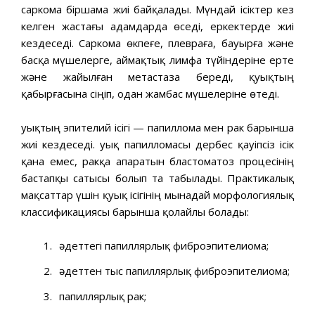
саркома біршама жиі байқалады. Мүндай ісіктер кез
келген жастағы адамдарда өседі, еркектерде жиі
кездеседі. Саркома өкпеғе, плевраға, бауырға және
басқа мүшелерге, аймақтық лимфа түйіндеріне ерте
және жайылған метастаза береді, қуықтың
қабырғасына сіңіп, одан жамбас мүшелеріне өтеді.
Қуықтың эпителий ісігі — папиллома мен рак барынша
жиі кездеседі. Қуық папилломасы дербес қауіпсіз ісік
қана емес, ракқа апаратын бластоматоз процесінің
бастапқы сатысы болып та табылады. Практикалық
мақсаттар үшін қуық ісігінің мынадай морфологиялық
классификациясы барынша қолайлы болады:
әдеттегі папиллярлық фиброэпителиома;
әдеттен тыс папиллярлық фиброэпителиома;
папиллярлық рак;