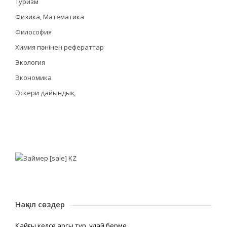
Туризм
Физика, Математика
Философия
Химия пәнінен рефераттар
Экология
Экономика
Әскери дайындық
Нақыл сөздер
Қайғы келсе қарсы тұр, құлай берме,