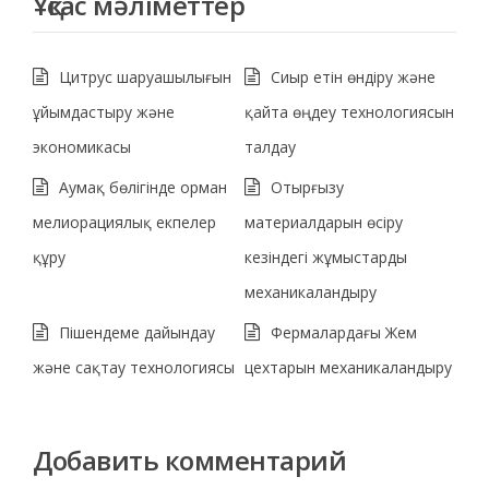
Ұқсас мәліметтер
Цитрус шаруашылығын
Сиыр етін өндіру және
ұйымдастыру және
қайта өңдеу технологиясын
экономикасы
талдау
Аумақ бөлігінде орман
Отырғызу
мелиорациялық екпелер
материалдарын өсіру
құру
кезіндегі жұмыстарды
механикаландыру
Пішендеме дайындау
Фермалардағы Жем
және сақтау технологиясы
цехтарын механикаландыру
Добавить комментарий