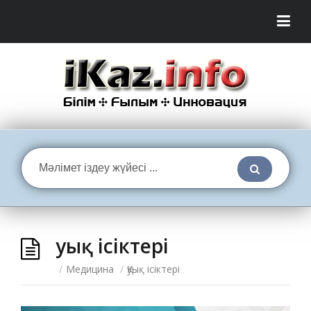
Қуық ісіктері
/
Медицина
/
Қуық ісіктері