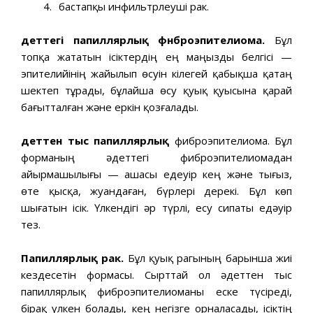
бастапқы инфильтрлеуші рак.
Әдеттегі папиллярлық фнброэпителиома.
Бұл
топқа жататын ісіктердің ең маңызды белгісі —
эпителийінің жайылып өсуін кілегей қабықша қатаң
шектеп тұрады, бұлайша өсу қуық қуысына қарай
бағытталған және еркін қозғалады.
Әдеттен тыс папиллярлық
фиброэпителиома. Бұл
форманың әдеттегі фиброэпителиомадан
айырмашылығы — ашасы едеуір кең және тығыз,
өте қысқа, жуандаған, бүрлері дерекі. Бұл көп
шығатын ісік. Үлкендігі әр түрлі, есу сипаты едәуір
тез.
Папиллярлық рак.
Бұл қуық рагының барынша жиі
кездесетін формасы. Сырттай ол әдеттен тыс
папиллярлық фиброэпителиоманы еске түсіреді,
бірақ үлкен болады, кең негізге орналасады, ісіктің