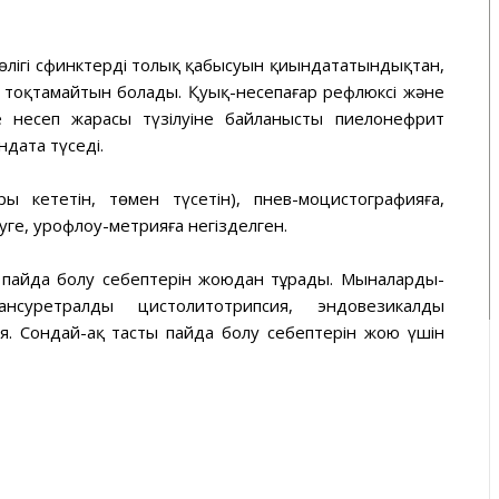
 бөлігі сфинктердің толық қабысуын қиындататындықтан,
р тоқтамайтын болады. Қуық-несепағар рефлюксі және
ң несеп жарасы түзілуіне байланысты пиелонефрит
дата түседі.
ы кететін, төмен түсетін), пнев-моцистографияға,
уге, урофлоу-метрияға негізделген.
 пайда болу себептерін жоюдан тұрады. Мыналарды-
суретралды цистолитотрипсия, эндовезикалды
я. Сондай-ақ тастың пайда болу себептерін жою үшін