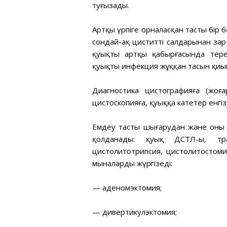
туғызады.
Артқы үрпіге орналасқан тастың бір
сондай-ақ циститтің салдарынан зә
қуықтың артқы қабырғасында тере
қуықтың инфекция жұққан тасын қиын
Диагностика цистографияға (жоғар
цистоскопияға, қуыққа катетер енгіз
Емдеу тасты шығарудан және оның
қолданады: қуық ДСТЛ-ы, тран
цистолитотрипсия, цистолитостоми
мыналарды жүргізеді:
— аденомэктомия;
— дивертикулэктомия;