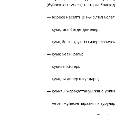
(бүйректен түскен) тастарға бөлінед
— әсіресе несептің рН-ы сілтілі бола
— қуықтағы бөгде денелер;
— қуық безінің қауіпсіз гиперплазиясы
— қуық безінің рагы;
— қуыктың ісіктері;
— қуықтың дизертикулдары;
— қуыктың жарақаттануы және үрпіні
— несеп жүйесінің паразиттік аурула