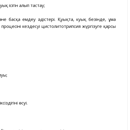
қ ісігін алып тастау;
не басқа емдеу әдістері. Қуықта, куық безінде, ұма
 процесінің кездесуі цистолитотрипсия жүргізуге қарсы
луы;
здігінің өсуі.