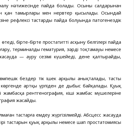
алу нәтижесінде пайда болады. Осының салдарынан
ін қан тамырлары мен нервтер қысылады. Осындай
зіне рефлексі тастардың пайда болуында патогенездік
өтеді, бірте-бірте простатиттің асқыну белгілері пайда
ғару, терминалды гематурия, зәрдің тоқтамауы немесе
 жасауда
—
ауру сезімі күшейеді, дене қалтырайды,
өмпешік бездер тік ішек арқылы анықталады, тастың
іп көргенде артқы үрпіден де дыбыс байқалады. Қуық
ші жамбасқа рентгенография, кіші жамбас мүшелеріне
графия жасайды.
аған тастарға емдеу жүргізілмейді. Абсцесс жасауда
ң ірі тастарын қуық арқылы немесе шап простатомиясы