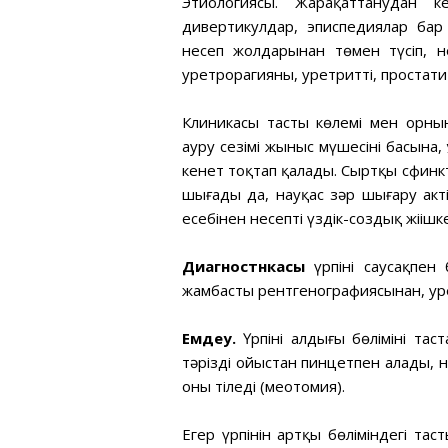
Этиологиясы. Жарақаттанудан ке
дивертикулдар, эписпедиялар бар
несеп жолдарынан төмен түсіп, не
уретрорагияны, уретритті, простати
Клиникасы тастың көлемі мен орны
ауру сезімі жыныс мүшесінің басына,
кенет тоқтап қалады. Сыртқы сфинк
шығады да, науқас зәр шығару актіс
есебінен несептің үздік-создық жіңіш
Диагностнкасы
үрпіні саусақпен б
жамбастың рентгенографиясынан, у
Емдеу.
Үрпінің алдыңғы бөлімінің 
тәрізді ойыстан пинцетпен алады, не
оны тіледі (меотомия).
Егер үрпінін артқы бөліміндегі тас