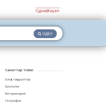
Сұрақ-Жауап
ІЗДЕУ
Санаттар тізімі:
Басқа тақырыптар
Биология
Ветеринария
География