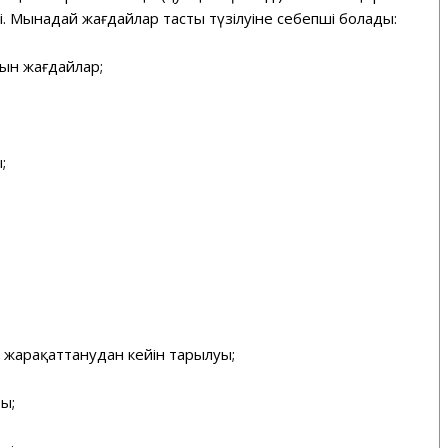
і. Мынадай жағдайлар тастың түзілуіне себепші болады:
тын жағдайлар;
;
ң жарақаттанудан кейін тарылуы;
ры;