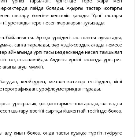
йін үрпісі тарылған, үрпісінде те­рең жара мен
 еркектерде пайда болады. Ақырғы тастар жоғарғы
сеп шығару өзегіне кептеліп қалады. Үрпі тастары
тті, уреталды терең несеп жараларын туғызады.
на байланысты. Артқы үрпідегі тас шапты ауыртады,
 ұмаға, санға таралады, зәр үздік-создык ағады немесе
тер аймағында үрпі тасы кездескенде несеп тамшылап
ін тоқтата алмайды. Алдыңғы үрпінің тасында уретрит
ке ағыны ағуы мүмкін.
асудан, кеңейтуден, металл кате­тер енгізуден, кіші
ретерографиядан, урофлоуметриядан тұрады.
тастарын уретралық қысқыштармен шығарады, ал ладья
сеп шығару өзегінің сыртқы кішкентай тесігінде болса,
ты алу қиын болса, онда тасты қуыққа түртіп түсіруге