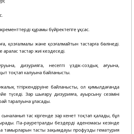
рі;
с.
кременттердің құрамы бүйректегіге ұқсас.
ға, қозғалмалы және қозғалмайтын тастарға бөлінеді.
 аралас тастар жиі кездеседі.
руына, дизурияга, несептің үздік-создық ағуына,
уақыт тоқтап калуына байланысты.
икалық тітіркендіруіне байла­нысты, ол қимылдағанда
йе түседі. Зәр шығару дизурияға, ауырсыну сезімінің
рай таралуына ұласады.
сыналанып тас кіргенде зәр кенет тоқтап қалады, бұл
ырады. Па-рауретралды бездердің аденомасы кезінде
на тамырларын тастың зақымдауы профузды гематурия