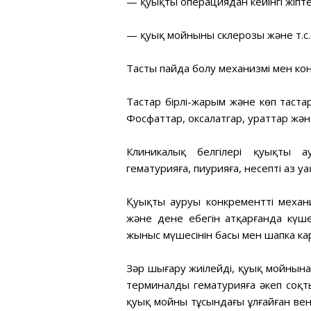
— қуықтың операциядан кейінгі жіпте
— қуық мойнының склерозы және т.с.
Тастың пайда болу механизмі мен кон
Тастар бірлі-жарым және көп тастар
Фосфаттар, оксалатгар, ураттар және
Клиникалық белгілері қуықтың ау
гематурияға, пиурияға, несептің аз 
Қуықтың ауруы конкременттің механ
және дене еңбегін атқарғанда күше
жыныс мүшесінін басы мен шапка ка
Зәр шығару жиілейді, қуық мойнына 
терминалды гематурияға әкеп соқт
қуық мойны тұсындағы ұлғайған ве