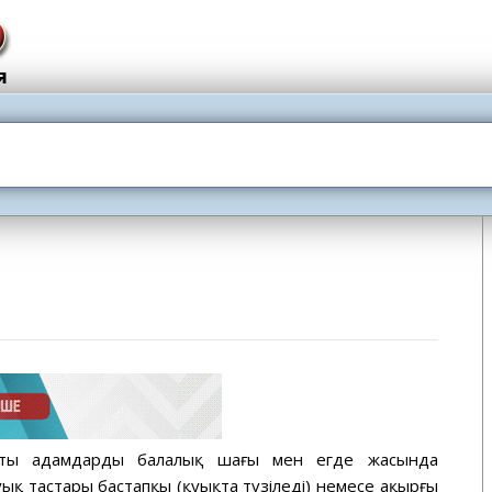
сты адамдардың балалық шағы мен егде жасында
уық тастары бастапқы (қуықта түзіледі) немесе ақырғы