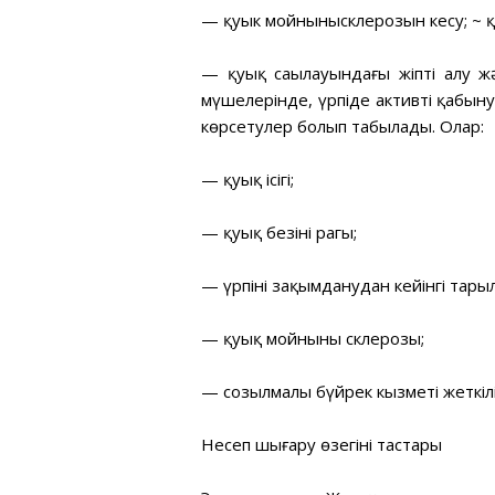
— қуык мойныныңсклерозын кесу; ~ қуы
— қуық саңылауындағы жіпті алу жә
мүшелерінде, үрпіде активті қабыну
көрсетулер болып табылады. Олар:
— қуық ісігі;
— қуық безінің рагы;
— үрпінің зақымданудан кейінгі тары
— қуық мойнының склерозы;
— созылмалы бүйрек кызметі жеткіліксі
Несеп шығару өзегінің тастары