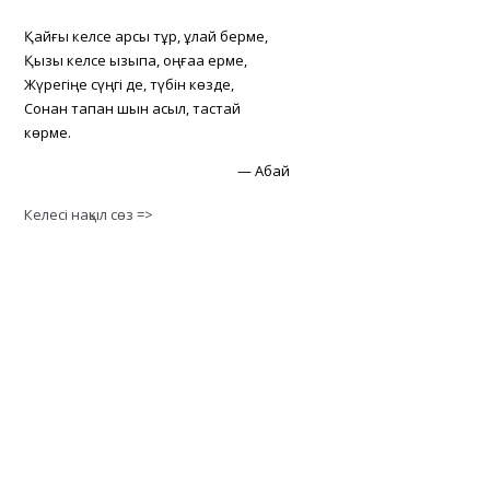
Қайғы келсе қарсы тұр, құлай берме,
Қызық келсе қызықпа, оңғаққа ерме,
Жүрегіңе сүңгі де, түбін көзде,
Сонан тапқан шын асыл, тастай
көрме.
—
Абай
Келесі нақыл сөз =>