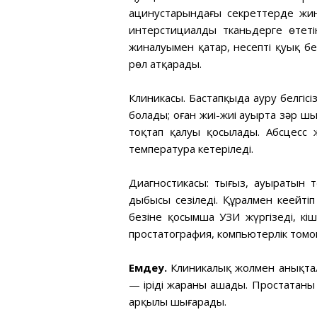
ацинустарындағы секреттерде жин
интерстициалды тканьдерге өтет
жиналуымен қатар, несептің қуық бе
рөл атқарады.
Клиникасы. Бастапқыда ауру белгісіз 
болады; оған жиі-жиі ауырта зәр шы
тоқтап қалуы қосылады. Абсцесс
температура кетеріледі.
Диагностикасы: тығыз, ауыратын т
дыбысы сезіледі. Құралмен кеңейт
безіне қосымша УЗИ жүргізеді, кі
простатография, компьютерлік томо
Емдеу.
Клиникалық жолмен анықталм
— іріңді жараны ашады. Простатаны
арқылы шығарады.