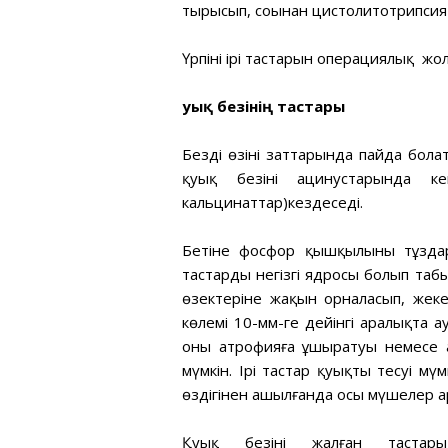
тырысып, соңынан цистолитотрипсия 
Үрпінің ірі тастарын операциялық 
Қуық безінің
тастары
Бездің өзінің заттарында пайда бола
қуық безінің ацинустарында ке
кальцинаттар)кездеседі.
Бетіне фосфор қышқылының тұзда
тастардың негізгі ядросы болып таб
өзектеріне жақын орналасып, жек
көлемі 10-мм-ге дейінгі аралықта 
оны атрофияға ұшыратуы немесе аб
мүмкін. Ірі тастар қуықты тесуі мүм
өздігінен ашылғанда осы мүшелер а
Қуық безінің жалған тастары 