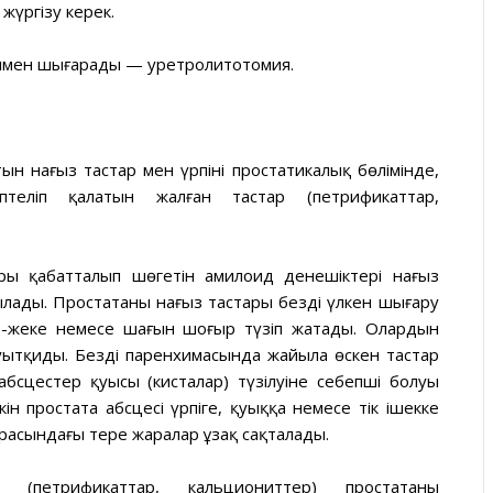
жүргізу керек.
жолмен шығарады — уретролитотомия.
тын нағыз тастар мен үрпінің простатикалық бөлімінде,
птеліп қалатын жалған тастар (петрификаттар,
ры қабатталып шөгетін амилоид денешіктері нағыз
ылады. Простатаның нағыз тастары бездің үлкен шығару
е-жеке немесе шағын шоғыр түзіп жатады. Олардын
ауытқиды. Бездің паренхимасында жайыла өскен тастар
сцестер қуысы (кисталар) түзілуіне себепші болуы
кін простата абсцесі үрпіге, қуыққа немесе тік ішекке
расындағы терең жаралар ұзақ сақталады.
(петрификаттар, кальциониттер) простатаның