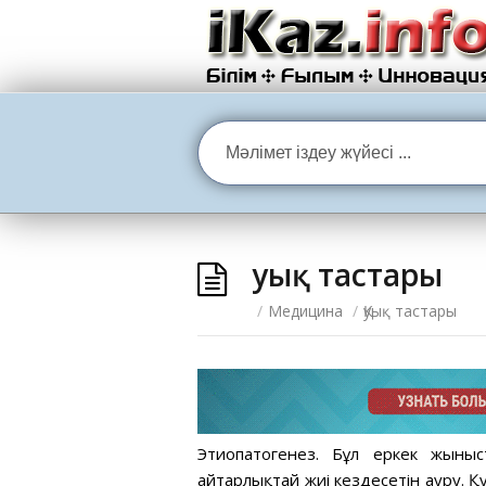
Қуық тастары
/
Медицина
/
Қуық тастары
Этиопатогенез. Бұл еркек жыны
айтарлықтай жиі кездесетін ауру. Қ