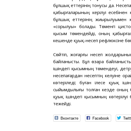
бұлшық еттерінің тонусы да. Несе
қабырғаларының керілуі есебінен 
бұлшық еттерінің жиырылуымен қа
«сорылуы» болады. Төменгі цисто
қысым төмендейді, оның қабырға
кешенде қуық-несеп рефлюксіне бө
Сөйтіп, жоғарғы несеп жолдарын
байланысты. Бұл өзара байланыст
ішіндегі қысымның төмендеуі, детр
несепағардан несептің келуіне ор
көтеріледі; бүған ілесе қуық іш
сыйымдылығы толған кезде оның б
қуық ішіндегі қысымның көтерілу
тежейді.
Вконтакте
Facebook
Twitt