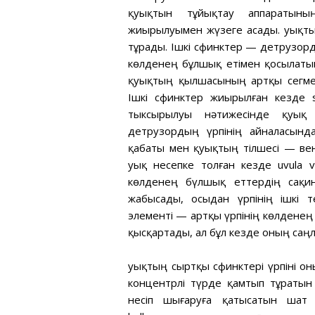
қуықтын тұйықтау аппаратыны
жиырылуымен жүзеге асады. Қуықты
тұрады. Ішкі сфинктер — детрузор
көлденең бұлшық етімен қосылаты
қуықтың қылшасының артқы сегменті
Ішкі сфинктер жиырылған кезде sp
тыксырылуы нәтижесінде қуық 
детрузордың үрпінің айналасынд
қабаты мен қуықтың тілшесі — вен
Қуық несепке толған кезде uvula 
көлденең бүлшық еттердің сақин
жабысады, осыдан үрпінің ішкі т
элементі — артқы үрпінің көлденең 
қысқартады, ал бұл кезде оның саңл
Қуықтың сыртқы сфинктері үрпіні он
концентрлі түрде қамтып тұраты
несіп шығаруға қатысатын шат 