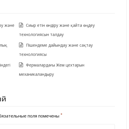
ру және
Сиыр етін өндіру және қайта өңдеу
технологиясын талдау
ялық
Пішендеме дайындау және сақтау
технологиясы
ндегі
Фермалардағы Жем цехтарын
механикаландыру
ий
*
язательные поля помечены