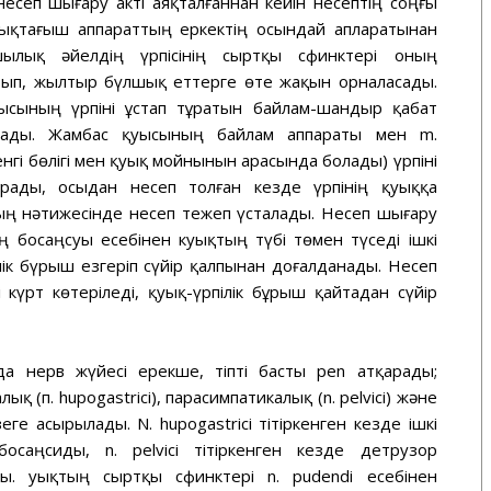
есеп шығару акті аяқталғаннан кейін несептің соңғы
ықтағыш аппараттың еркектің осындай апларатынан
шылық әйелдің үрпісінің сыртқы сфинктері оның
тып, жылтыр бүлшық еттерге өте жақын орналасады.
ысының үрпіні ұстап тұратын байлам-шандыр қабат
рады. Жамбас қуысының байлам аппараты мен m.
менгі бөлігі мен қуық мойнынын арасында болады) үрпіні
ұрады, осыдан несеп толған кезде үрпінің қуыққа
ң нәтижесінде несеп тежеп үсталады. Несеп шығару
ің босаңсуы есебінен куықтың түбі төмен түседі ішкі
лік бүрыш езгеріп сүйір қалпынан доғалданады. Несеп
күрт көтеріледі, қуық-үрпілік бұрыш қайтадан сүйір
а нерв жүйесі ерекше, тіпті басты pen атқарады;
 (п. hupogastrici), парасимпатикалық (n. pelvici) және
еге асырылады. N. hupogastrici тітіркенген кезде ішкі
саңсиды, n. pelvici тітіркенген кезде детрузор
ы. Қуықтың сыртқы сфинктері n. pudendi есебінен