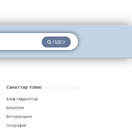
ІЗДЕУ
Санаттар тізімі:
Басқа тақырыптар
Биология
Ветеринария
География