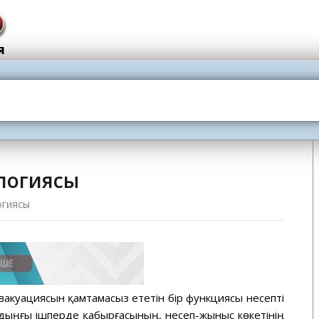
логиясы
огиясы
вакуациясын қамтамасыз ететін бір функциясы несепті
лдыңғы ішперде қабырғасының, несеп-жыныс көкетінің