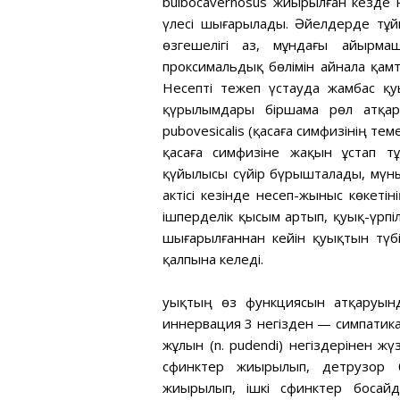
bulbocavernosus жиырылған кезде н
үлесі шығарылады. Әйелдерде тұй
өзгешелігі аз, мұндағы айырма
проксимальдық бөлімін айнала қам
Несепті тежеп үстауда жамбас қу
қүрылымдары біршама рөл атқа
pubovesicalis (қасаға симфизінің те
қасаға симфизіне жақын ұстап т
қүйылысы сүйір бүрышталады, мүны
актісі кезінде несеп-жыныс көкетін
ішперделік қысым артып, қуық-үрпі
шығарылғаннан кейін қуықтын түбі 
қалпына келеді.
Қуықтың өз функциясын атқаруынд
иннервация 3 негізден — симпатикалық
жұлын (n. pudendi) негіздерінен жүз
сфинктер жиырылып, детрузор бо
жиырылып, ішкі сфинктер босайд