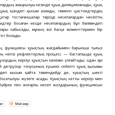
пағардың жиырылуы кезінде қуық диляцияланады, қуық
қуық ішіндегі қысым азаяды, төменгі цистоидтердің
тар тостағаншалар төрізді несепағардан несептің
идтер босаған кезде несепағардың бұл бөліміндегі
лары кабысады, мұның өзі басқа моменттермен бір
гет болады.
ың, функциясы қуықтың жағдайымен барынша тығыз
ың негізі рефлекторлық процесс — бастапқыда қуық
узордың керілуі қуықтын көлемін үлғайтады; одан әрі
ай детрузор тонусының күшеюі себепті қуық қысымы
індегі кысым қайта төмендейді де, куықтың шекті
осатылуы жүзеге асады. Куықтың катты керілуі мен
і бүйрек пен жоғарғы несеп жолдарының функциясын
er
Мой мир