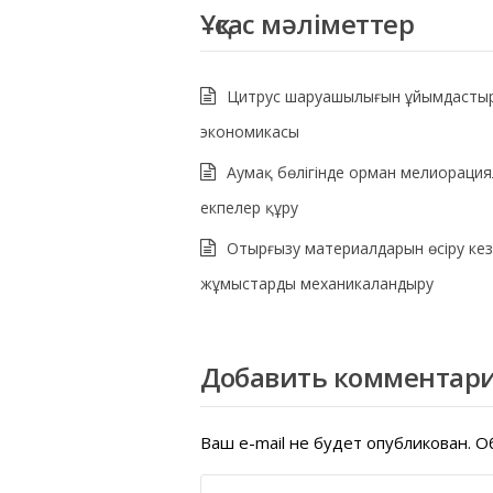
Ұқсас мәліметтер
Цитрус шаруашылығын ұйымдасты
экономикасы
Аумақ бөлігінде орман мелиораци
екпелер құру
Отырғызу материалдарын өсіру кезі
жұмыстарды механикаландыру
Добавить комментар
Ваш e-mail не будет опубликован.
Об