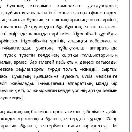
ң бұлшық еттерімен комплексте детрузордың
ң түйықтау аппараты ішкі және сыртқы сфинктерден
дың жылтыр бұлшық ет талшықтарының артқы үрпінің
н жалғасы. Детрузордың бұл бұлшық ет талшықтары
 өңірінде калыңдап арһіпсіег trigonalis-ті құрайды.
hincter trigonalis-тің үрпінің алдыңғы қабырғасына
түйықталады. Қуықтың тұйықтағыш аппаратында
а түзақ түзетін көлденең сыртқы талшықтарының
алық өрмесі бар кілегей қабықтың дөңесі қатысады.
vesicae рефлекторлы түрде толып, «ісінеді», сыртқы
асы қуықтың қылшасына ауысып, uvula vesicae-ге
есігі жабылады. Тұйықтағыш аппараттың мәнді бір
бұлшық еті, ол жиырылған кезде үрпінің артқы бөлімін
ауы кеңиді.
ың жарғақтық бөлімінен простатикалық бөліміне дейін
н көлденең жолақты бұлшық еттерден тұрады. Олар
аралық бұлшық еттерімен тығыз өрімдеседі. M.