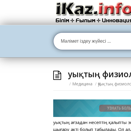
Қуықтың физио
/
Медицина
/
Қуықтың физиол
Қуықтың ағзадан несептің қалыпты э
шығару акті болып табылады. Ол а