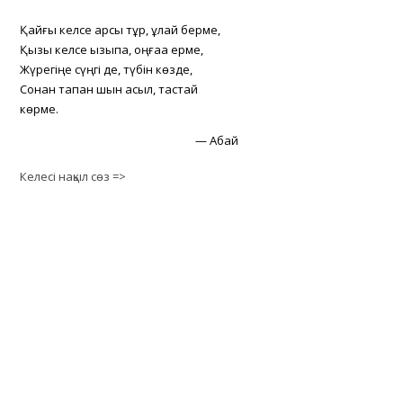
Қайғы келсе қарсы тұр, құлай берме,
Қызық келсе қызықпа, оңғаққа ерме,
Жүрегіңе сүңгі де, түбін көзде,
Сонан тапқан шын асыл, тастай
көрме.
—
Абай
Келесі нақыл сөз =>