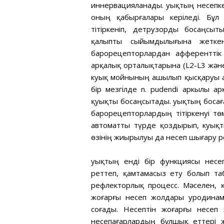
иннервацияланады. Қуықтың несепке
оның қабырғалары керіледі. Бұл
тітіркеніп, детрузорды босаңсы
қалыпты сыйымдылығына жетке
барорецепторлардан афференттік
арқалық орталықтарына (L2-L3 және
куық мойнының ашылып қысқаруы 
бір мезгілде n. pudendi аркылы а
қуықты босаңсытады. Қуықтың босағ
барорецепторлардың тітіркенуі төм
автоматты түрде қоздырып, куық
өзінің жиырылуы да несеп шығару р
Қуықтың енді бір функциясы нес
реттеп, қамтамасыз ету болып таб
рефлекторлық процесс. Мәселен,
жоғарғы несеп жолдары уродинам
соғады. Несептін жоғарғы несеп
несепағарлардың бұлшық еттері 