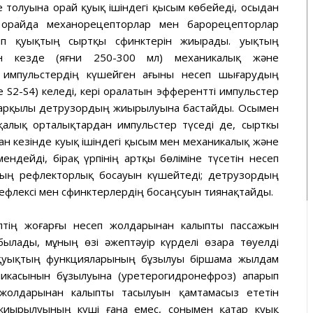
 толуына орай қуық ішіндегі қысым көбейеді, осыдан
 орайда механорецепторлар мен барорецепторлар
тып қуықтың сыртқы сфинктерін жиырады. Қуықтың
н кезде (яғни 250-300 мл) механикалық және
 импульстердің күшейген ағыны несеп шығарудың
 S2-S4) келеді, кері оралатын эфферентті импульстер
арқылы детрузордың жиырылуына бастайды. Осымен
рқалық орталықтардан импульстер түседі де, сырткы
ан кезінде куық ішіндегі қысым мен механикалық және
ендейді, бірақ үрпінің артқы бөліміне түсетін несеп
тың рефлекторлық босауын күшейтеді; детрузордың
ефлексі мен сфинктерлердің босаңсуын тиянақтайды.
ептің жоғарғы несеп жолдарынан калыпты пассажын
ылады, мұның өзі әжептәуір күрделі өзара төуелді
 қуықтың функцияларының бұзылуы біршама жылдам
икасынын бұзылуына (уретерогидронефроз) апарып
 жолдарынан калыпты тасылуын қамтамасыз ететін
жиырылуының күші ғана емес, сонымен қатар куық