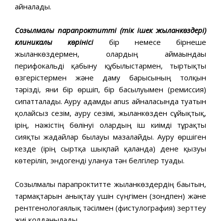
айналады.
Созылмалы парапроктиттің (тік ішек жыланкөздері)
клиникалың көрінісі
бір немесе бірнеше
жыланкөздермен, олардың аймағындағы
перифокальді қабыну құбылыстармен, тыртықты
өзгерістермен және даму барысының толқын
тәрізді, яғни бір өршіп, бір басылуымен (ремиссия)
сипатталады. Ауру адамды anus айналасында туатын
қолайсыз сезім, ауру сезімі, жыланкөзден сұйықтық,
ірің, нәжістің бөлінуі олардың іш киімді тұрақты
сияқты жағдайлар былғауы мазалайды. Ауру өршіген
кезде (ірің сыртқа шықпай қалғанда) дене қызуы
көтеріліп, эндогенді улануға тән белгілер туады.
Созылмалы парапроктитте жыланкөздердің бағытын,
тармақтарын анықтау үшін сүңгімен (зондпен) және
рентгенологаялық тәсілмен (фистулография) зерттеу
жиі қолданылады.