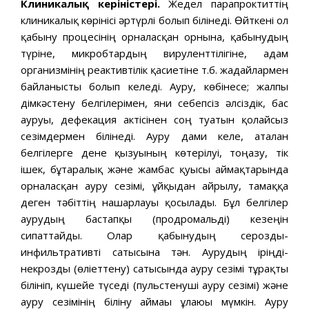
Клиникалық керіністері.
Жедел парапроктиттің
клиникалық көрінісі әртүрлі болып білінеді. Өйткені ол
қабыну процесінің орналасқан орнына, қабынудың
түріне, микробтардың вируленттілігіне, адам
организмінің реактивтілік қасиетіне т.б. жағдайлармен
байланысты болып келеді. Ауру, көбінесе; жалпы
дімкәстену белгілерімен, яғни себепсіз әлсіздік, бас
ауруы, дефекация актісінен соң туатын қолайсыз
сезімдермен білінеді. Ауру дами келе, аталған
белгілерге дене қызуының көтерілуі, тоңазу, тік
ішек, бұтаралық және жамбас қуысы аймақтарында
орналасқан ауру сезімі, ұйқыдан айрылу, тамаққа
деген тәбіттің нашарлауы қосылады. Бұл белгілер
аурудың бастапқы (продромальді) кезеңін
сипаттайды. Олар қабынудың серозды-
инфильтративті сатысына тән. Аурудың іріңді-
некрозды (өліеттену) сатысында ауру сезімі тұрақты
білініп, күшейе түседі (пульстенуші ауру сезімі) және
ауру сезімінің біліну аймағы ұлғаюы мүмкін. Ауру