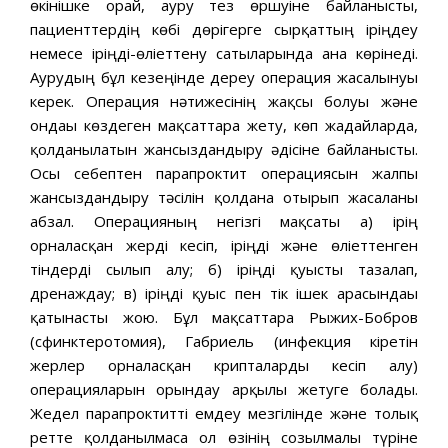
өкінішке орай, ауру тез өршуіне байланысты,
пациенттердің көбі дөрігерге сырқаттың іріңдеу
немесе іріңді-өліеттену сатыларында ғана көрінеді.
Аурудың бұл кезеңінде дереу операция жасалынуы
керек. Операция нәтижесінің жақсы болуы және
ондағы көздеген мақсаттарға жету, көп жағдайларда,
қолданылатын жансыздандыру әдісіне байланысты.
Осы себептен парапроктит операциясын жалпы
жансыздандыру тәсілін қолдана отырып жасалғаны
абзал. Операцияның негізгі мақсаты а) ірің
орналасқан жерді кесіп, іріңді және өліеттенген
тіндерді сылып алу; б) іріңді қуысты тазалап,
дренаждау; в) іріңді қуыс пен тік ішек арасындағы
қатынасты жою. Бұл мақсаттарға Рыжих-Бобров
(сфинктеротомия), Габриель (инфекция кіретін
жерлер орналасқан крипталарды кесіп алу)
операцияларын орындау арқылы жетуге болады.
Жедел парапроктитті емдеу мезгілінде және толық
ретте қолданылмаса ол өзінің созылмалы түріне