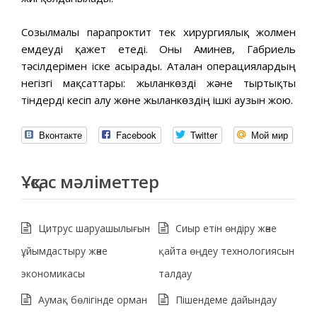
Созылмалы парапроктит тек хирургиялық жолмен
емдеуді қажет етеді. Оны Аминев, Габриель
тәсілдерімен іске асырады. Аталған операциялардың
негізгі мақсаттары: жыланкөзді және тыртықты
тіндерді кесіп алу жөне жыланкөздің ішкі аузын жою.
Вконтакте
Facebook
Twitter
Мой мир
Ұқсас мәліметтер
Цитрус шаруашылығын
Сиыр етін өндіру және
ұйымдастыру және
қайта өңдеу технологиясын
экономикасы
талдау
Аумақ бөлігінде орман
Пішендеме дайындау