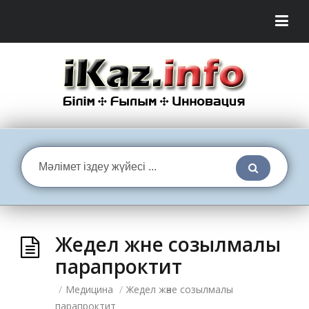
Жедел және созылмалы
парапроктит
/
Медицина
/
Жедел және созылмалы
парапроктит