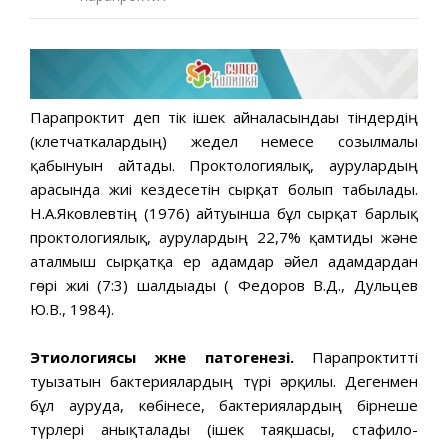
Парапроктит деп тік ішек айналасындағы тіндердің
(клетчаткалардың) жедел немесе созылмалы
қабынуын айтады. Проктологиялық, аурулардың
арасында жиі кездесетін сырқат болып табылады.
Н.А.Яковлевтің (1976) айтуынша бұл сырқат барлық
проктологиялық, аурулардың 22,7% қамтиды және
аталмыш сырқатқа ер адамдар әйел адамдардан
гөрі жиі (7:3) шалдығады ( Федоров В.Д., Дульцев
Ю.В., 1984).
Этиологиясы және патогенезі.
Парапроктитті
туғызатын бактериялардың түрі әрқилы. Дегенмен
бұл ауруда, көбінесе, бактериялардың бірнеше
түрлері анықталады (ішек таяқшасы, стафило-