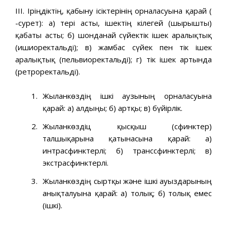
ІІІ. Іріңдіктің, қабыну ісіктерінің орналасуына қарай (
-сурет): а) тері асты, ішектің кілегей (шырышты)
қабаты асты; б) шонданай сүйектік ішек аралықтық
(ишиоректальді); в) жамбас сүйек пен тік ішек
аралықтық (пельвиоректальді); г) тік ішек артында
(ретроректальді).
Жыланкөздің ішкі аузының орналасуына
қарай: а) алдыңғы; б) артқы; в) бүйірлік.
Жыланкөздіц қысқыш (сфинктер)
талшықарына қатынасына қарай: а)
интрасфинктерлі; б) транссфинктерлі; в)
экстрасфинктерлі.
Жыланкөздің сыртқы және ішкі ауыздарының
анықталуына қарай: а) толық; б) толық емес
(ішкі).