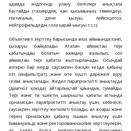
адамда эндогенді улану белгілері анықтала
бастайды (тахикрдия, қан қысымының төмендеуі,
гектикалық дене қызуы, лейкоцитоз,
нейтрофильдедің солға қарай ығысуы т.с.с).
Объективті зерттеу барысында anus аймағында ісініп,
қызаруы байқалады. Аталған аймақтағы тері
қабатындағы болатын әжімдер жазылып, сол
аймақтағы тері қабаты жылтырланады. Осындай
өзгерісі бар жерді саусақпен басқан кезде қабыну
ісігі (инфильтрат) және өте күшті дәрежелі ауру
сезімі анықталады. Жедел парапроктитті анықтауда
(диагноз қоюда) айтарлықтай қиындық тумайды.
Тері және тік ішектің шырышты қабаты астында
орналасқан парапроктитті анықтау үшін, көбінесе,
саусақпен зерттеу жеткілікті болады, ал жоғары және
терең орналасқан қабыну ошағын анықтау үшін
бимануальді және ректороманоскопия зерттеулерін,
ал қажет болса диагностикалық, пункцияны