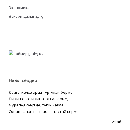
Экономика
Әскери дайындық
Нақыл сөздер
Қайғы келсе қарсы тұр, құлай берме,
Қызық келсе қызықпа, оңғаққа ерме,
Жүрегіңе сүңгі де, түбін көзде,
Сонан тапқан шын асыл, тастай көрме.
—
Абай