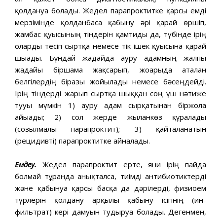
қолдануға болады. Жедел парапроктитке қарсы емді
мерзімінде қолданбаса қабыну әрі қарай өршіп,
жамбас қуысының тіндерін қамтиды да, түбінде ірің
оларды тесіп сыртқа немесе тік ішек қуысына қарай
шығады. Бұндай жағдайда ауру адамның жалпы
жағдайы біршама жақсарып, жоғарыда аталған
белгілердің біразы жойылады немесе бәсеңдейді.
Ірің тіндерді жарып сыртқа шыққан соң үш нәтиже
тууы мүмкін 1) ауру адам сырқатынан біржола
айығады; 2) сол жерде жыланкөз құралады
(созылмалы парапроктит); 3) қайталанатын
(рецидивті) парапроктитке айналады.
Емдеу.
Жедел парапроктит ерте, яғни ірің пайда
болмай тұрғанда анықталса, тиімді антибиотиктерді
және қабынуға қарсы басқа да дәрілерді, физиоем
түрлерін қолдану арқылы қабыну ісігінің (ин­
фильтрат) кері дамуын тудыруға болады. Дегенмен,