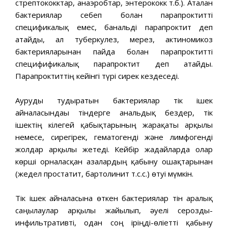
стрептококктар, анаэробтар, энтерококк т.б.). Аталған
бактериялар себеп болған парапроктитті
спецификалық емес, банальді парапроктит деп
атайды, ал туберкулез, мерез, актиномикоз
бактерияларынан пайда болған парапроктитті
специфификалық парапроктит деп атайды.
Парапроктиттің кейінгі түрі сирек кездеседі.
Ауруды тудыратын бактериялар тік ішек
айналасындағы тіндерге анальдық бездер, тік
ішектің кілегей қабықтарының жарақаты арқылы
немесе, сирегірек, гематогенді және лимфогенді
жолдар арқылы жетеді. Кейбір жағдайларда олар
көрші орналасқан ағзалардың қабыну ошақтарынан
(жедел простатит, бартолинит т.с.с.) өтуі мүмкін.
Тік ішек айналасына өткен бактериялар тін аралық
саңылаулар арқылы жайылып, әуелі серозды-
инфильтративті, одан соң іріңді-өліетті қабыну