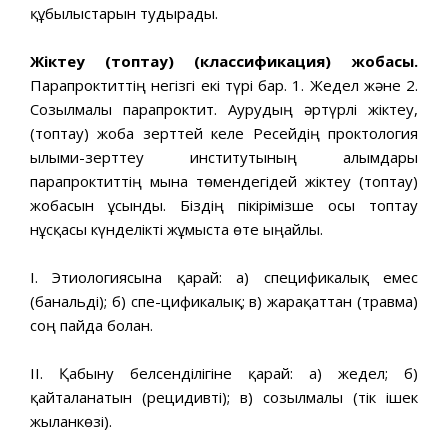
құбылыстарын тудырады.
Жіктеу (топтау) (классификация) жобасы.
Парапроктиттің негізгі екі түрі бар. 1. Жедел және 2.
Созылмалы парапроктит. Аурудың әртүрлі жіктеу,
(топтау) жоба зерттей келе Ресейдің проктология
ғылыми-зерттеу институтының ғалымдары
парапроктиттің мына төмендегідей жіктеу (топтау)
жобасын ұсынды. Біздің пікірімізше осы топтау
нұсқасы күнделікті жұмыста өте ыңғайлы.
І. Этиологиясына қарай: а) спецификалық емес
(банальді); б) спе-цификалық; в) жарақаттан (травма)
соң пайда болған.
ІІ. Қабыну белсенділігіне қарай: а) жедел; б)
қайталанатын (рецидивті); в) созылмалы (тік ішек
жыланкөзі).