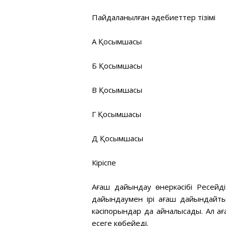
Пайдаланылған әдебиеттер тізімі
А Қосымшасы
Б Қосымшасы
В Қосымшасы
Г Қосымшасы
Д Қосымшасы
Кіріспе
Ағаш дайындау өнеркәсібі Ресейд
дайындаумен ірі ағаш дайындайтын
кәсіпорындар да айналысады. Ал а
есеге көбейеді.