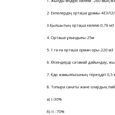
1. Жылдық өндіріс көлемі -260 мың м
2. Екпелердің орташа құрамы-4Е3Л2
3.Қылшықтың орташа көлемі-0,76 м3
4. Орташа ұзындығы-25м
5. 1 га-ға орташа орман қоры-220 м3
6. Өскіндерді сақтамай дайындау, 
7. Қар жамылғысының тереңдігі 0,5 
8. Топырақ санаты және олардың пай
а) I-30%
б) ІІ -70%