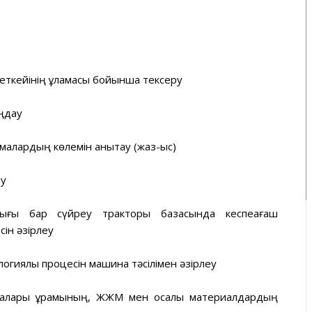
беткейінің құламасы бойынша тексеру
ңдау
лардың көлемін анықтау (жаз-қыс)
еу
бдығы бар сүйреу тракторы базасында кеспеағаш
ін әзірлеу
гиялық процесін машина тәсілімен әзірлеу
налары құрамының, ЖЖМ мен қосалқы материалдардың