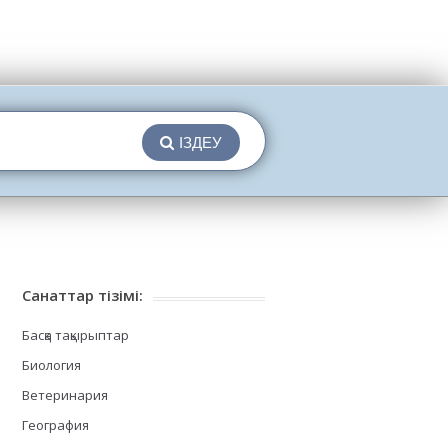
ІЗДЕУ
Санаттар тізімі:
Басқа тақырыптар
Биология
Ветеринария
География