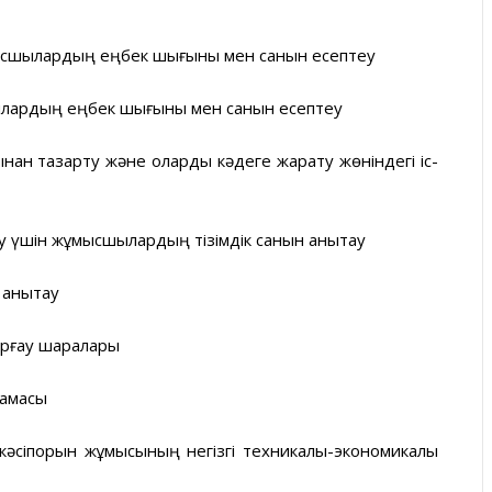
ысшылардың еңбек шығыны мен санын есептеу
ылардың еңбек шығыны мен санын есептеу
ынан тазарту және оларды кәдеге жарату жөніндегі іс-
 үшін жұмысшылардың тізімдік санын анықтау
 анықтау
қорғау шаралары
тамасы
әсіпорын жұмысының негізгі техникалық-экономикалық