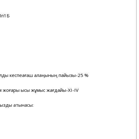
3
Лп1Б
жылдық кеспеағаш алаңының пайызы-25 %
м жоғары қысқы жұмыс жағдайы-ХІ-IV
ыздық қатынасы: