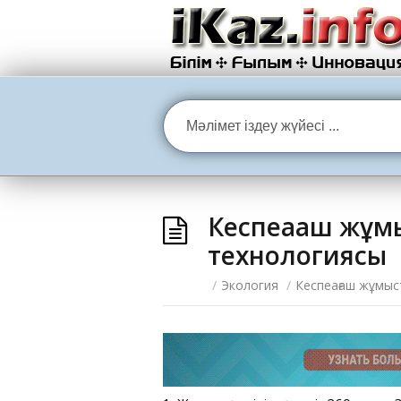
Кеспеағаш жұм
технологиясы
/
Экология
/
Кеспеағаш жұмыс