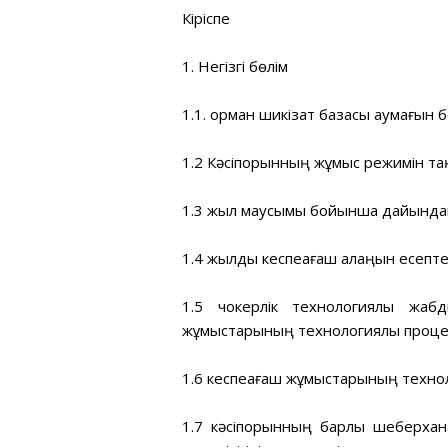
Кіріспе
1. Негізгі бөлім
1.1. орман шикізат базасы аумағын 
1.2 Кәсіпорынның жұмыс режимін та
1.3 жыл маусымы бойынша дайындама
1.4 жылдық кеспеағаш алаңын есепт
1.5 чокерлік технологиялық жа
жұмыстарының технологиялық процес
1.6 кеспеағаш жұмыстарының техноло
1.7 кәсіпорынның барлық шеберха