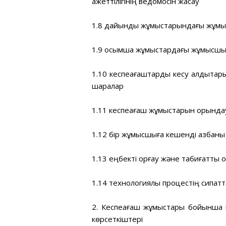
қажеттілігінің ведомосін жасау
1.8 дайындық жұмыстарындағы жұм
1.9 қосымша жұмыстардағы жұмысш
1.10 кеспеағаштарды кесу қалдықтар
шаралар
1.11 кеспеағаш жұмыстарын орындау
1.12 бір жұмысшыға кешенді қазбаны
1.13 еңбекті қорғау және табиғатты 
1.14 технологиялық процестің сипат
2. Кеспеағаш жұмыстары бойынша к
көрсеткіштері