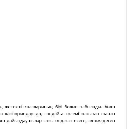
ің жетекші салаларының бірі болып табылады. Ағаш
 кәсіпорындар да, сондай-ақ көлемі жағынан шағын
ғаш дайындаушылар саны ондаған есеге, ал жүздеген