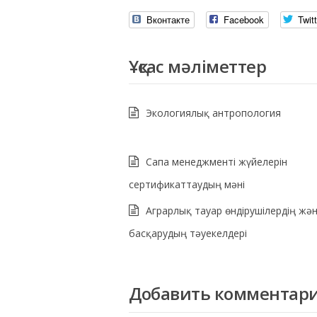
Вконтакте
Facebook
Twitt
Ұқсас мәліметтер
Экологиялық антропология
Сапа менеджменті жүйелерін
сертификаттаудың мәні
Аграрлық тауар өндірушілердің жә
басқарудың тәуекелдері
Добавить комментар