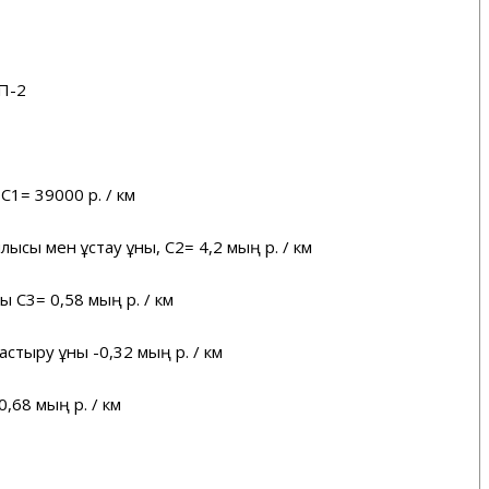
ТП-2
 С1= 39000 р. / км
ысы мен ұстау құны, С2= 4,2 мың р. / км
ны С3= 0,58 мың р. / км
тыру құны -0,32 мың р. / км
0,68 мың р. / км