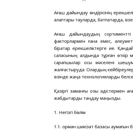
Ағаш дайындау өндірісінің ерекшелі
алқаптары тауларда, батпақтарда, ө
Ағаш дайындаудың сортиментті 
факторлармен ғана емес, әлеумет
бірқатар ерекшеліктерге ие. Қандай
саласының алдында тұрған өткір м
сарапшылар осы мәселені шешум
жалғастыруда. Олардың кейбіреулері 
өзінде жаңа технологияларды белсен
Қазіргі заманғы озық әдістермен 
жабдықтарды таңдау маңызды.
1. Негізгі бөлім
1.1. орман шикізат базасы аумағын 