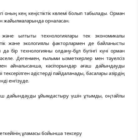
гі оның кең кеңістіктік көлемі болып табылады. Орман
зен жайылмаларында орналасқан.
және қылтықты технологиялары тек экономикалық
тік және экологиялық факторлармен де байланысты
 да бір технологияны қолдану-бұл бүгінгі күні орман
әселе. Дегенмен, ғылыми қызметкерлер мен тәуелсіз
ен айналысқанша, кәсіпорындар ағаш дайындауды
тексерілген әдістерді пайдаланады, басқалары қазірдің
ді енгізуде.
ағаш дайындауды ұйымдастыру үшін ұтымды, оңтайлы
беткейінің құламасы бойынша тексеру