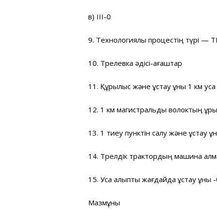
в) III-0
9. Технологиялық процестің түрі — 
10. Трелевка әдісі-ағаштар
11. Құрылыс және ұстау құны 1 км уса
12. 1 км магистральды волоктың құрыл
13. 1 тиеу пунктін салу және ұстау құ
14. Трелдік трактордың машина алмас
15. Уса қалыпты жағдайда ұстау құны -
Мазмұны