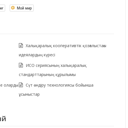
er
Мой мир
Халықаралық кооперативтік қозғалыстағы
идеялардың күресі
ИСО сериясының халықаралық
стандарттарының құрылымы
не оларды
Сүт өндіру технологиясы бойынша
ұсыныстар
ий