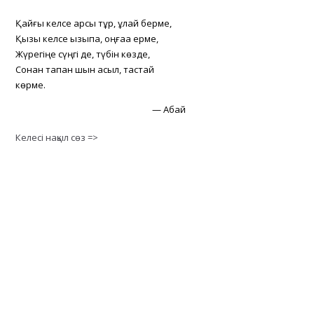
Қайғы келсе қарсы тұр, құлай берме,
Қызық келсе қызықпа, оңғаққа ерме,
Жүрегіңе сүңгі де, түбін көзде,
Сонан тапқан шын асыл, тастай
көрме.
—
Абай
Келесі нақыл сөз =>