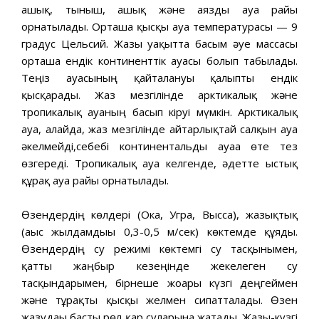
ашық, тыныш, ашық және аязды ауа райы
орнатылады. Орташа қысқы ауа температурасы — 9
градус Цельсий. Жазғы уақытта басым әуе массасы
орташа ендік континенттік ауасы болып табылады.
Теңіз ауасының қайталануы қалыпты ендік
қысқарады. Жаз мезгілінде арктикалық және
тропикалық ауаның басып кіруі мүмкін. Арктикалық
ауа, алайда, жаз мезгілінде айтарлықтай салқын ауа
әкелмейді,себебі континентальды ауаға өте тез
өзгереді. Тропикалық ауа келгенде, әдетте ыстық
құрғақ ауа райы орнатылады.
Өзендердің көлдері (Ока, Угра, Высса), жазықтық
(ағыс жылдамдығы 0,3-0,5 м/сек) көктемде құяды.
Өзендердің су режимі көктемгі су тасқынымен,
қатты жаңбыр кезеңінде жекелеген су
тасқындарымен, бірнеше жоғары күзгі деңгеймен
және тұрақты қысқы желмен сипатталады. Өзен
жазудағы басты рөл қар суларына жатады. Жазғы-күзгі