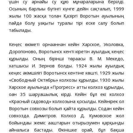
үшін су арнайы су құю мұнараларына берілді.
Осының барлығы бүгінгі күнге дейін сақталып, 1999
жылы 100 жасқа толған Қазіргі Воротын ауылының
пайда болу уақыты туралы тірі еске салу болып
табылады.
Кеңес өкіметі орнағаннан кейін Харское, Уколовка,
Доропоново, Воротынск кенті кіретін ауылдық кеңес
құрылды. Оның бірінші төрағасы В. М. Мекедо,
хатшысы И. Зернов болды. 1924 жылы ауылдық
кеңес әкімшілігі Воротынск кентіне көшті. 1929 жылы
«Свободный Октябрь» колхозы құрылды. 1930 жылы
Харское ауылында «Прогресс» атты колхоз құрылды,
оған 35 шаруашылық кірді. Кейін бұл екі колхоз
«Красный садовод» колхозына қосылды. Кейінірек ол
Воротын совхозы болып қайта құрылды. Содан кейін
совхозда. Димитров. Колхоз Д. Кумовское жол
бойындағы жеміс ағаштарын отырғызумен қарқынды
айналыса бастады. Өкінішке орай, бұл бақша