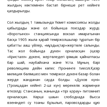
жылдың көктемінен бастап бірнеше рет кейінге
қалдырылды.
Сол жылдың 1 тамызында Үкімет комиссиясы жолды
қабылдады және ол бойынша поездар жүрді.
«Воротынск» станциясында вокзал ғимаратынан
басқа 1905 жылға қарай теміржолшылар тұратын бір
қабатты ағаш үйлер, «мұздықтар»жертөле салынды.
Тас жол бойында дүкен орналасқан (қазір
«Кристалл» дүкені, жертөледегі ірімшік қайнатпасы
бар шай, наубайхана және Ұста. Мұның бәрі
революцияға дейін көпес Пронинге тиесілі.Қазір
милиция бөлімшесі мен теміржол дүкені базар болған
жерде жанданған сауда болды. «Духов күні»
(Троицадан кейінгі 2-ші күн) мерекелік жәрмеңке
өткізілді. Стансаның жанында «тірі қорғау» питомнигі
орналасқан. Көрші шағын слободкада Высса
өзеніндегі су тоғаны бұзылып, паровоздарды құю