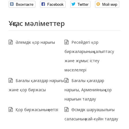
Вконтакте
Facebook
Twitter
Мой мир
Ұқсас мәліметтер
Әлемдік қор нарығы
Ресейдегі қор
биржаларының қалыптасу
және жұмыс істеу
мәселелері
Бағалы қағаздар нарығы
Бағалы қағаздар
және қор биржасы
нарығы, Арменияның қор
нарығын талдау
Қор биржасының негізі
Өсімдік шаруашылығы
саласының жай-күйін талдау