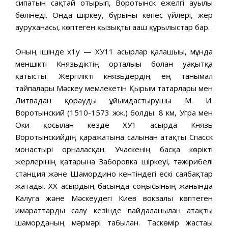
сипатын сақтай отырып, Воротынск ежелгі ауылы
бөлінеді. Онда шіркеу, бұрынғы көпес үйлері, жер
ауруханасы, көптеген қызықты ағаш құрылыстар бар.
Оның ішінде х1у — ХУ11 ғасырлар қалашығы, мұнда
меншікті Князьдіктің орталығы болған уақытқа
қатысты. Жергілікті князьдердің ең танымал
тайпалары Мәскеу мемлекетін Қырым татарлары мен
Литвадан қорғауды ұйымдастырушы М. И.
Воротынский (1510-1573 жж.) болды. 8 км, Угра мен
Оки қосылған кезде ХУ1 ғасырда Князь
Воротынскийдің қаражатына салынған атақты Спасск
монастырі орналасқан. Учаскенің басқа көрікті
жерлерінің қатарына Заборовка шіркеуі, тәжірибелі
станция және Шамордино кентіндегі ескі саябақтар
жатады. ХХ ғасырдың басында соңғысының жанында
Калуга және Мәскеудегі Киев вокзалы көптеген
ғимараттарды салу кезінде пайдаланылған атақты
шаморданың мәрмәрі табылған. Таскөмір жастағы