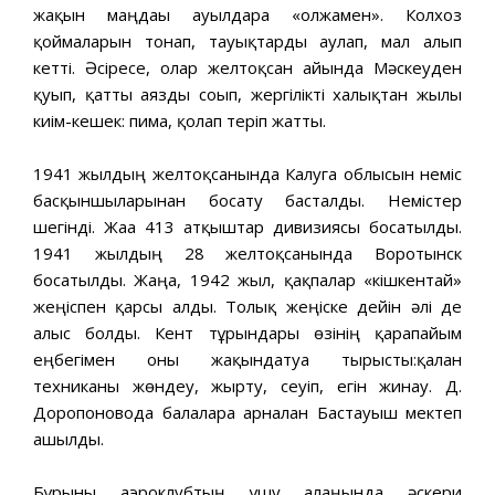
жақын маңдағы ауылдарға «олжамен». Колхоз
қоймаларын тонап, тауықтарды аулап, мал алып
кетті. Әсіресе, олар желтоқсан айында Мәскеуден
қуып, қатты аязды соғып, жергілікті халықтан жылы
киім-кешек: пима, қолғап теріп жатты.
1941 жылдың желтоқсанында Калуга облысын неміс
басқыншыларынан босату басталды. Немістер
шегінді. Жаға 413 атқыштар дивизиясы босатылды.
1941 жылдың 28 желтоқсанында Воротынск
босатылды. Жаңа, 1942 жыл, қақпалар «кішкентай»
жеңіспен қарсы алды. Толық жеңіске дейін әлі де
алыс болды. Кент тұрғындары өзінің қарапайым
еңбегімен оны жақындатуға тырысты:қалған
техниканы жөндеу, жырту, сеуіп, егін жинау. Д.
Доропоновода балаларға арналған Бастауыш мектеп
ашылды.
Бұрынғы аэроклубтың ұшу алаңында әскери