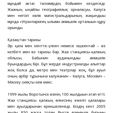
мұндай әктас таскөмірдің бойымен кездеседі.
Жағаның ыңғайлы географиялық орналасуы, Калуга
мен негізгі көлік магистральдарының жақындығы
мұнда «Угра»паркінің ғылыми-әкімшілік орталығын құру
орынды.
Қазақстан тарихы
Әр қала мен кентте-үлкен немесе кішкентай – өз
келбеті мен өз тарихы бар. Жаға станциясы-қалжың
облысы, Бабынин ауданындағы әкімшілік
буындардың бірі. Бұл жерде индустриалды алыптар
жоқ болса да, метро мен театрлар жоқ, бұл ауыл
оның әрбір тұрғынына калужанин – Калуга, Москвич –
Мәскеу сияқты кем емес.
1999 жылы Воротынск өзінің 100 жылдығын атап өтті.
Жаға станциясы қалжың өлкесінің ежелгі қалалары
мен ауылдарынан ерекшеленеді. Біздің кент 2005
жылы 850 жасқа толған Выссе өзенінде бұрынғы