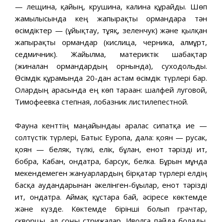
— лещина, қайың, крушина, калина құрайды. Шөп
жамылғысында кең жапырақты ормандарға тән
өсімдіктер — (ұйықтау, тұяқ, зеленчук) және қылқан
жапырақты ормандар (кислица, черника, алмұрт,
седмичник). Жайылма, материктік шабақтар
(жиналған ормандардың орнында), суходольды.
Өсімдік құрамында 20-дан астам өсімдік түрлері бар.
Олардың арасында ең көп тараған: шалфей луговой,
Тимофеевка степная, лобазник листилепестной.
Фауна кенттің маңайындағы аралас сипатқа ие —
солтүстік түрлері, Батыс Еуропа, дала: қоян — русак,
қоян — беляк, түлкі, елік, бұлан, енот тәрізді ит,
бобра, Кабан, ондатра, барсук, белка. Бұрын мұнда
мекендемеген жануарлардың бірқатар түрлері елдің
басқа аудандарынан әкелінген-бұғылар, енот тәрізді
ит, ондатра. Аймақ құстарға бай, әсіресе көктемде
және күзде. Көктемде бірінші болып грачтар,
скворцы, ал соңғы стрижалар, Иволга пайда болады.