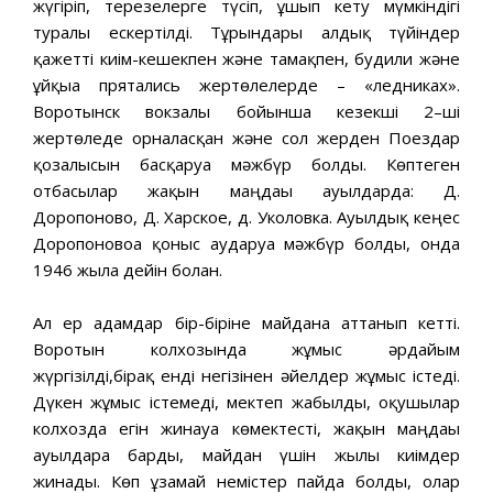
жүгіріп, терезелерге түсіп, ұшып кету мүмкіндігі
туралы ескертілді. Тұрғындары алдық түйіндер
қажетті киім-кешекпен және тамақпен, будили және
ұйқыға прятались жертөлелерде – «ледниках».
Воротынск вокзалы бойынша кезекші 2–ші
жертөледе орналасқан және сол жерден Поездар
қозғалысын басқаруға мәжбүр болды. Көптеген
отбасылар жақын маңдағы ауылдарда: Д.
Доропоново, Д. Харское, д. Уколовка. Ауылдық кеңес
Доропоновоға қоныс аударуға мәжбүр болды, онда
1946 жылға дейін болған.
Ал ер адамдар бір-біріне майданға аттанып кетті.
Воротын колхозында жұмыс әрдайым
жүргізілді,бірақ енді негізінен әйелдер жұмыс істеді.
Дүкен жұмыс істемеді, мектеп жабылды, оқушылар
колхозда егін жинауға көмектесті, жақын маңдағы
ауылдарға барды, майдан үшін жылы киімдер
жинады. Көп ұзамай немістер пайда болды, олар