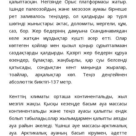
қалыптасқан. Негізінде Орыс платформасы жатыр.
Ішінде палеозойдың және мезозоя аумағы бірнеше
рет заливалось теңіздер, ол қалдырды әр түрлі
шөгінді жыныстары: әктас, доломиты, мергели, құм,
саз, бор. Жер бедерінің дамуына Скандинавиядан
келе жатқан мұздықтар күшті әсер етті. Олар
көптеген қойлар мен қызыл қоңыр сұрыпталмаған
саздақтарды қалдырды. Қазіргі жер бедерін құруға
өзендер, бұлақтар, жаңбырлы, қар суы белсенді
қатысады, сондықтан кент маңында жыралар,
тоғайлар, арқалықтар көп. Теңіз деңгейінен
абсолюттік биіктігі-137 метр.
Кенттің климаты орташа континентальды, жыл
мезгілі жақсы. Қысқы кезеңде басым ауа массасы
континентальды және теңіз ауасы қалыпты ендік
болып табылады,олар жылымдармен қалыпты аязды
ауа райын әкеледі. Үшінші әуе массасы-арктикалық
ауа. Арктикалық ауаның басып кіруімен, әдетте