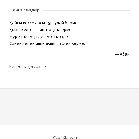
Нақыл сөздер
Қайғы келсе қарсы тұр, құлай берме,
Қызық келсе қызықпа, оңғаққа ерме,
Жүрегіңе сүңгі де, түбін көзде,
Сонан тапқан шын асыл, тастай көрме.
—
Абай
Келесі нақыл сөз =>
Сұрақ-Жауап