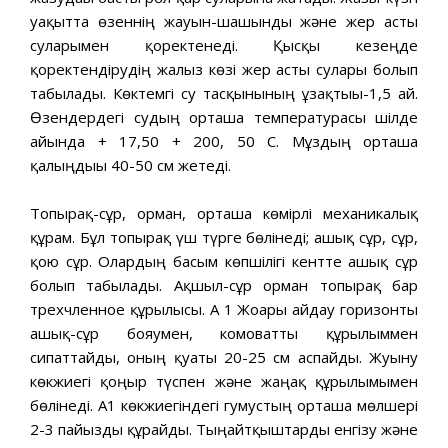
уақытта өзеннің жауын-шашынды және жер асты
суларымен қоректенеді. Қысқы кезеңде
қоректендірудің жалғыз көзі жер асты сулары болып
табылады. Көктемгі су тасқынының ұзақтығы-1,5 ай.
Өзендердегі судың орташа температурасы шілде
айында + 17,50 + 200, 50 С. Мұздың орташа
қалыңдығы 40-50 см жетеді.
Топырақ-сұр, орман, орташа көмірлі механикалық
құрам. Бұл топырақ үш түрге бөлінеді; ашық сұр, сұр,
қою сұр. Олардың басым көпшілігі кентте ашық сұр
болып табылады. Ақшыл-сұр орман топырақ бар
трехчленное құрылысы. А 1 Жоғарғы айдау горизонты
ашық-сұр бояумен, комоватты құрылыммен
сипаттайды, оның қуаты 20-25 см аспайды. Жуыну
көкжиегі қоңыр түспен және жаңғақ құрылымымен
бөлінеді. А1 көкжиегіндегі гумустың орташа мөлшері
2-3 пайызды құрайды. Тыңайтқыштарды енгізу және