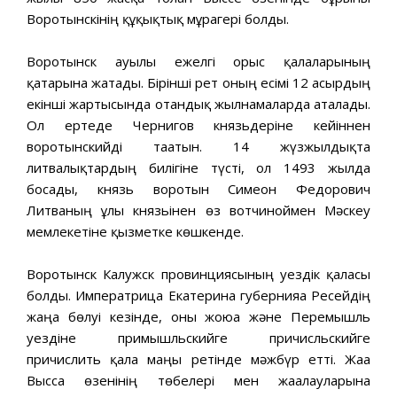
Воротынскінің құқықтық мұрагері болды.
Воротынск ауылы ежелгі орыс қалаларының
қатарына жатады. Бірінші рет оның есімі 12 ғасырдың
екінші жартысында отандық жылнамаларда аталады.
Ол ертеде Чернигов князьдеріне кейіннен
воротынскийді тағатын. 14 жүзжылдықта
литвалықтардың билігіне түсті, ол 1493 жылда
босады, князь воротын Симеон Федорович
Литваның ұлы князьінен өз вотчиноймен Мәскеу
мемлекетіне қызметке көшкенде.
Воротынск Калужск провинциясының уездік қаласы
болды. Императрица Екатерина губернияға Ресейдің
жаңа бөлуі кезінде, оны жоюға және Перемышль
уездіне примышльскийге причисльскийге
причислить қала маңы ретінде мәжбүр етті. Жаға
Высса өзенінің төбелері мен жағалауларына