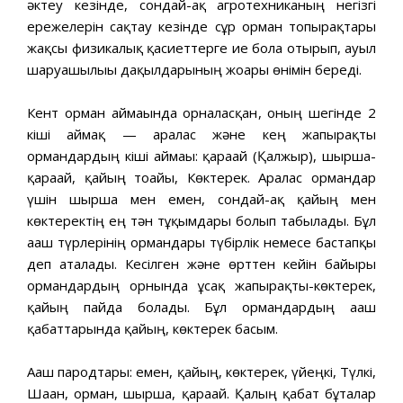
әктеу кезінде, сондай-ақ агротехниканың негізгі
ережелерін сақтау кезінде сұр орман топырақтары
жақсы физикалық қасиеттерге ие бола отырып, ауыл
шаруашылығы дақылдарының жоғары өнімін береді.
Кент орман аймағында орналасқан, оның шегінде 2
кіші аймақ — аралас және кең жапырақты
ормандардың кіші аймағы: қарағай (Қалжыр), шырша-
қарағай, қайың тоғайы, Көктерек. Аралас ормандар
үшін шырша мен емен, сондай-ақ қайың мен
көктеректің ең тән тұқымдары болып табылады. Бұл
ағаш түрлерінің ормандары түбірлік немесе бастапқы
деп аталады. Кесілген және өрттен кейін байырғы
ормандардың орнында ұсақ жапырақты-көктерек,
қайың пайда болады. Бұл ормандардың ағаш
қабаттарында қайың, көктерек басым.
Ағаш пародтары: емен, қайың, көктерек, үйеңкі, Түлкі,
Шаған, орман, шырша, қарағай. Қалың қабат бұталар