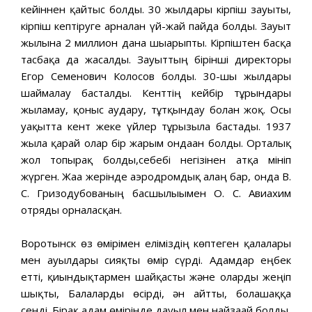
кейіннен қайтыс болды. 30 жылдары кірпіш зауыты,
кірпіш кептіруге арналған үй-жай пайда болды. Зауыт
жылына 2 миллион дана шығарыпты. Кірпіштен басқа
тасбақа да жасалды. Зауыттың бірінші директоры
Егор Семенович Колосов болды. 30-шы жылдары
шаймалау басталды. Кенттің кейбір тұрғындары
жыламау, қоныс аудару, тұтқындау болған жоқ. Осы
уақытта кент жеке үйлер тұрғызыла бастады. 1937
жылға қарай олар бір жарым ондаған болды. Орталық
жол топырақ болды,себебі негізінен атқа мініп
жүрген. Жаға жерінде аэродромдық алаң бар, онда В.
С. Гризодубованың басшылығымен О. С. Авиахим
отряды орналасқан.
Воротынск өз өмірімен еліміздің көптеген қалалары
мен ауылдары сияқты өмір сүрді. Адамдар еңбек
етті, қиындықтармен шайқасты және оларды жеңіп
шықты, Балаларды өсірді, ән айтты, болашаққа
сенді. Бірақ адам өмірінде дауыл мен найзағай болды,