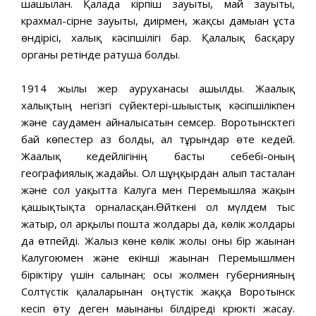
шашылған. Қалада кірпіш зауыты, май зауыты,
крахмал-сірне зауыты, диірмен, жақсы дамыған ұста
өндірісі, халық кәсіпшілігі бар. Қалалық басқару
органы ретінде ратуша болды.
1914 жылы жер ауруханасы ашылды. Жағалық
халықтың негізгі сүйектері-шығыстық кәсіпшілікпен
және саудамен айналысатын семсер. Воротынсктегі
бай көпестер аз болды, ал тұрғындар өте кедей.
Жағалық кедейлігінің басты себебі-оның
географиялық жағдайы. Ол шұңқырдан алып тасталған
және сол уақытта Калуга мен Перемышляға жақын
қашықтықта орналасқан.Өйткені ол мүлдем тыс
жатыр, ол арқылы пошта жолдары да, көлік жолдары
да өтпейді. Жалғыз көне көлік жолы оны бір жағынан
Калугоюмен және екінші жағынан Перемышлмен
біріктіру үшін салынған; осы жолмен губернияның
Солтүстік қалаларынан оңтүстік жаққа Воротынск
кесіп өту деген мағынаны білдіреді крюкті жасау.