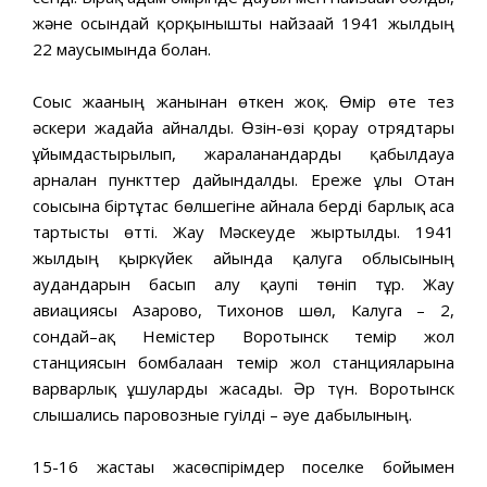
және осындай қорқынышты найзағай 1941 жылдың
22 маусымында болған.
Соғыс жағаның жанынан өткен жоқ. Өмір өте тез
әскери жағдайға айналды. Өзін-өзі қорғау отрядтары
ұйымдастырылып, жараланғандарды қабылдауға
арналған пункттер дайындалды. Ереже ұлы Отан
соғысына біртұтас бөлшегіне айнала берді барлық аса
тартысты өтті. Жау Мәскеуде жыртылды. 1941
жылдың қыркүйек айында қалуга облысының
аудандарын басып алу қаупі төніп тұр. Жау
авиациясы Азарово, Тихонов шөл, Калуга – 2,
сондай–ақ Немістер Воротынск темір жол
станциясын бомбалаған темір жол станцияларына
варварлық ұшуларды жасады. Әр түн. Воротынск
слышались паровозные гуілді – әуе дабылының.
15-16 жастағы жасөспірімдер поселке бойымен