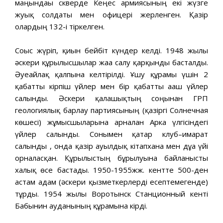
маңындағы скверде Кеңес армиясының екі жүзге
жуық солдаты мен офицері жерленген. Қазір
олардың 132-і тіркелген.
Соғыс жүріп, қиын бейбіт күндер келді. 1948 жылы
әскери құрылысшылар жаға салу қарқынды басталды.
Әуеайлақ қалпына келтірілді. Ұшу құрамы үшін 2
қабатты кірпіш үйлер мен бір қабатты ағаш үйлер
салынды. Әскери қалашықтың соңынан ГРП
геологиялық барлау партиясының (қазіргі Солнечная
көшесі) жұмысшыларына арналған Арка үлгісіндегі
үйлер салынды. Сонымен қатар клуб–ғимарат
салынды , онда қазір ауылдық кітапхана мен дұға үйі
орналасқан. Құрылыстың бұрылуына байланысты
халық өсе бастады. 1950-1955жж. кентте 500-ден
астам адам (әскери қызметкерлерді есептемегенде)
тұрды. 1954 жылы Воротынск Станционный кенті
Бабынин ауданының құрамына кірді.