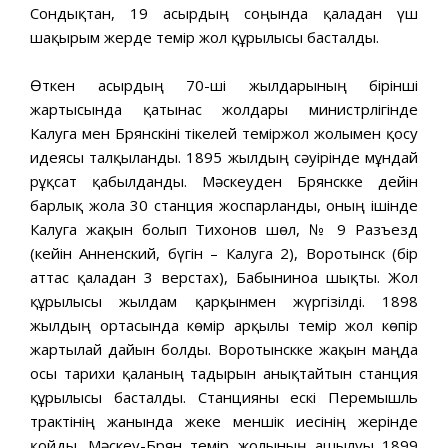
Сондықтан, 19 ғасырдың соңында қаладан үш
шақырым жерде темір жол құрылысы басталды.
Өткен ғасырдың 70-ші жылдарының бірінші
жартысында қатынас жолдары министрлігінде
Калуга мен Брянскіні тікелей теміржол жолымен қосу
идеясы талқыланды. 1895 жылдың сәуірінде мұндай
рұқсат қабылданды. Мәскеуден Брянскке дейін
барлық жолға 30 станция жоспарланды, оның ішінде
Калуга жақын болып Тихонов шөл, № 9 Разъезд
(кейін Анненский, бүгін – Калуга 2), Воротынск (бір
аттас қаладан 3 верстах), Бабыниноға шықты. Жол
құрылысы жылдам қарқынмен жүргізілді. 1898
жылдың ортасында көмір арқылы темір жол көпір
жартылай дайын болды. Воротынскке жақын маңда
осы тарихи қаланың тағдырын анықтайтын станция
құрылысы басталды. Станцияны ескі Перемышль
трактінің жанында жеке меншік иесінің жерінде
қойды. Мәскеу-Брян темір жолының ашылуы 1899