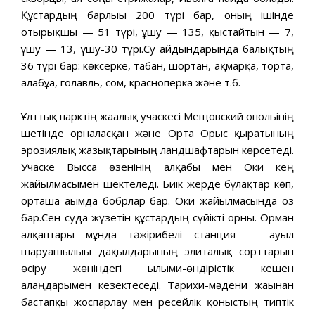
Құстардың барлығы 200 түрі бар, оның ішінде
отырықшы — 51 түрі, ұшу — 135, қыстайтын — 7,
ұшу — 13, ұшу-30 түрі.Су айдындарында балықтың
36 түрі бар: көксерке, табан, шортан, ақмарқа, торта,
алабұға, голавль, сом, красноперка және т.б.
Ұлттық парктің жағалық учаскесі Мещовский опольінің
шетінде орналасқан және Орта Орыс қыратының
эрозиялық жазықтарының ландшафтарын көрсетеді.
Учаске Высса өзенінің алқабы мен Оки кең
жайылмасымен шектеледі. Биік жерде бұлақтар көп,
орташа ағымда бобрлар бар. Оки жайылмасында оз
бар.Сен-суда жүзетін құстардың сүйікті орны. Орман
алқаптары мұнда тәжірибелі станция — ауыл
шаруашылығы дақылдарының элиталық сорттарын
өсіру жөніндегі ғылыми-өндірістік кешен
алаңдарымен кезектеседі. Тарихи-мәдени жағынан
бастапқы жоспарлау мен ресейлік қоныстың типтік