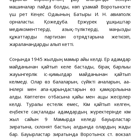
машиналар пайда болды, көп ұзамай Воротынскте
үш рет Кеңес Одағының Батыры И. Н. авиаполк
орналасты. Қожедуба. Ержүрек ұшқыштар
медикоменттерді, азық-түліктерді, маңызды
құжаттарды партизан отрядтарына жеткізіп,
жараланғандарды алып кетті.
Соңында 1945 жылдың мамыр айы келді. Ер адамдар
майданынан қайтып келе бастады, бірақ барлығы
жауынгерлік іс-қимылдар майданынан қайтып
келмеді. Олар өз балаларын, сүйікті аналарын, аға-
інілері мен апа-қарындастарын өз қамқорлығына
алды. Көптеген отбасына қайғы мен ащы жесірлер
келді. Туралы естелік емес, Кім қайтып келген,
еңбекте сақталады адамдардың жүректерінде кім
жыл сайын 9 Мамырда келеді бауырластар
зиратына, склонят бастың алдында олардың жады
бар. Бауырластар зиратында Воротынск ст. вокзал