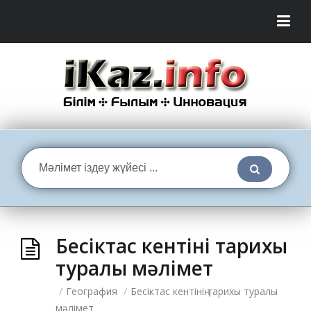
Бесіктас кентінің тарихы
туралы мәлімет
/
География
/
Бесіктас кентінің тарихы туралы
мәлімет