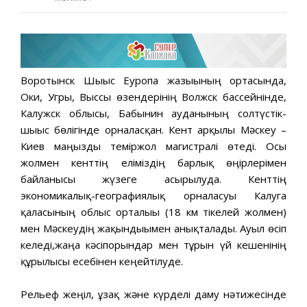
Воротынск Шығыс Еуропа жазығының ортасында,
Оки, Угры, Выссы өзендерінің Волжск бассейнінде,
Калужск облысы, Бабынин ауданының солтүстік-
шығыс бөлігінде орналасқан. Кент арқылы Мәскеу –
Киев маңызды теміржол магистралі өтеді. Осы
жолмен кенттің еліміздің барлық өңірлерімен
байланысы жүзеге асырылуда. Кенттің
экономикалық-географиялық орналасуы Калуга
қаласының облыс орталығы (18 км тікелей жолмен)
мен Мәскеудің жақындығымен анықталады. Ауыл өсіп
келеді,жаңа кәсіпорындар мен тұрғын үй кешенінің
құрылысы есебінен кеңейтілуде.
Рельеф жеңіл, ұзақ және күрделі даму нәтижесінде