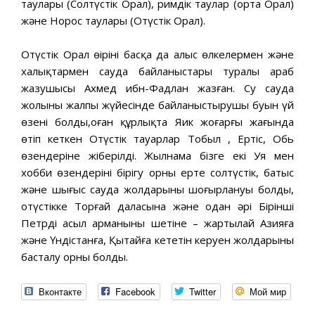
таулары (Солтүстік Орал), римдік таулар (орта Орал)
және Норос таулары (Оңтүстік Орал).
Оңтүстік Орал өңірінің басқа да алыс өлкелермен және
халықтармен сауда байланыстары туралы араб
жазушысы Ахмед ибн-Фадлан жазған. Су сауда
жолының жалпы жүйесінде байланыстырушы буын үй
өзені болды,оған құрлықта Яик жоғарғы жағында
өтіп кеткен Оңтүстік тауарлар Тобыл , Ертіс, Обь
өзендеріне жіберілді. Жылнама бізге екі Уя мен
хобби өзендерінің бірігу орны ерте солтүстік, батыс
және шығыс сауда жолдарының шоғырлануы болды,
оңтүстікке Торғай даласына және одан әрі Бірінші
Петрдің асыл арманының шетіне – жартылай Азияға
және Үндістанға, Қытайға кететін керуен жолдарының
басталу орны болды.
Вконтакте
Facebook
Twitter
Мой мир