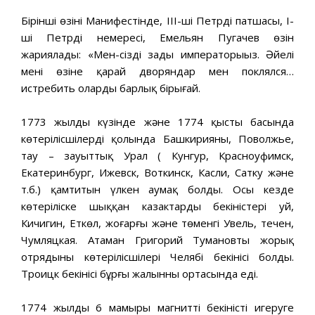
Бірінші өзінің Манифестінде, III-ші Петрдің патшасы, I-
ші Петрдің немересі, Емельян Пугачев өзін
жариялады: «Мен-сіздің заңды императорыңыз. Әйелі
менің өзіне қарай дворяндар мен поклялся…
истребить олардың барлық бірыңғай.
1773 жылдың күзінде және 1774 қыстың басында
көтерілісшілердің қолында Башкирияны, Поволжье,
тау – зауыттық Урал ( Кунгур, Красноуфимск,
Екатеринбург, Ижевск, Воткинск, Касли, Сатку және
т.б.) қамтитын үлкен аумақ болды. Осы кезде
көтеріліске шыққан казактардың бекіністері уй,
Кичигин, Еткөл, жоғарғы және төменгі Увель, течен,
Чумляцкая. Атаман Григорий Тумановтың жорық
отрядының көтерілісшілері Челябі бекінісі болды.
Троицк бекінісі бұрғы жалынның ортасында еді.
1774 жылдың 6 мамыры магнитті бекіністі игеруге