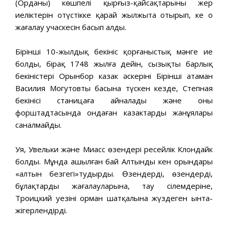
(Орданың) көшпелі қырғыз-қайсақтарының жер
иеліктерін оңтүстікке қарай жылжыта отырып, кең оң
жағалау учаскесін басып алды.
Бірінші 10-жылдық бекініс қорғаныстық мәнге ие
болды, бірақ 1748 жылға дейін, сызықтың барлық
бекіністері Орынбор казак әскерінің Бірінші атаман
Василия Могутовтың басына түскен кезде, Степная
бекінісі станицаға айналады және оның
форштадтасында ондаған казактардың жанұялары
саналмайды.
Уя, Увельки және Миасс өзендері ресейлік Клондайк
болды. Мұнда ашылған бай Алтынды кен орындары
«алтын безгегі»тудырды. Өзендердің, өзендердің,
бұлақтардың жағалауларына, тау сілемдеріне,
Троицкий уезінің орман шатқалына жүздеген ынта-
жігерлендірді.