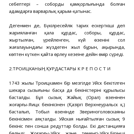
себептері – собордың қамқорлығында болған
адамдарға варварлық қарым-қатынас.
Дегенмен де, Бүкілресейлік тарих ескерткіші деп
жарияланған қала құрдас, соборы, құрдас,
жыртылған, үрейленген, күй өзенінің сол
жағалауындағы жүздеген жыл бұрын, ақырында,
көптен күткен қайта өрлеу кезеңіне дейін өмір сүреді.
2.ТРОИЦКАНЫҢ ҚҰРДАСТАРЫ К Р Е П О С Т И
1743 жылы Троицкамен бір мезгілде Уйск бекітілген
шекара сызығының басқа да бекіністерінің құрылысы
басталды. Бұл сызық Жайық (Орал) өзенінен
жоғарғы-Яицк бекінісінен (Қазіргі Верхнеуральск қ.)
басталып, Тобыл өзенінде Звериноголовскаяның
бекінісімен аяқталды. Уйская нығайтылған сызық 9
бекініс пен сонша редуттар болды. Екі дистанцияға
бөлінді: Жоғарғы-Уйск және төменгі-Уйск.Бірінші