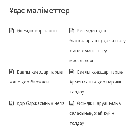
Ұқсас мәліметтер
Әлемдік қор нарығы
Ресейдегі қор
биржаларының қалыптасу
және жұмыс істеу
мәселелері
Бағалы қағаздар нарығы
Бағалы қағаздар нарығы,
және қор биржасы
Арменияның қор нарығын
талдау
Қор биржасының негізі
Өсімдік шаруашылығы
саласының жай-күйін
талдау