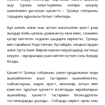
ашу туралы салыстырмалы жоғары қоңырау
шпиленмен ұштасқан қасиетті – Троицк соборының
тораңдағы құрылысы болып табылады.
Бұл шпиль және оның алтын жалатылған крест ұзақ
жылдар бойы қаланың доминанты ғана емес, сонымен
қатар көптеген ондаған шыңдарға көрінетін, Троицк
мен сарайына Үндістаннан, Қытайдан, хандықтардан
және Орта Азия Әмірліктерінен керуендердің жетекші
керуен – мұнаралары үшін көптен күткен соңғы бағдар
болды.
Қасиетті-Троицк соборының үлкен құндылығын онда
әшекейленген асыл тастармен әшекейленген,
сыйсақтаушы, кадил, крест, иконалар, алтын мен
күмістен тұратын қасиетті кітаптардың мұқабаларын
әшекейлер, қасиетті тастармен безендірілген
тостағандарды ұсынды… Собордың көрікті орны оның