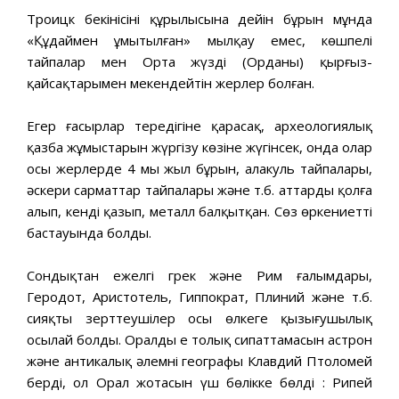
Троицк бекінісінің құрылысына дейін бұрын мұнда
«Құдаймен ұмытылған» мылқау емес, көшпелі
тайпалар мен Орта жүздің (Орданың) қырғыз-
қайсақтарымен мекендейтін жерлер болған.
Егер ғасырлар тереңдігіне қарасақ, археологиялық
қазба жұмыстарын жүргізу көзіне жүгінсек, онда олар
осы жерлерде 4 мың жыл бұрын, алакуль тайпалары,
әскери сарматтар тайпалары және т.б. аттарды қолға
алып, кенді қазып, металл балқытқан. Сөз өркениеттің
бастауында болды.
Сондықтан ежелгі грек және Рим ғалымдары,
Геродот, Аристотель, Гиппократ, Плиний және т.б.
сияқты зерттеушілер осы өлкеге қызығушылық
осылай болды. Оралдың ең толық сипаттамасын астрон
және антикалық әлемнің географы Клавдий Птоломей
берді, ол Орал жотасын үш бөлікке бөлді : Рипей