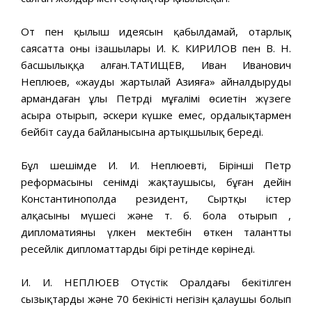
От пен қылыш идеясын қабылдамай, отарлық
саясатта оның ізашылары И. К. КИРИЛОВ пен В. Н.
басшылыққа алған.ТАТИЩЕВ, Иван Иванович
Неплюев, «жауды жартылай Азияға» айналдыруды
армандаған ұлы Петрдің мұғалімі өсиетін жүзеге
асыра отырып, әскери күшке емес, ордалықтармен
бейбіт сауда байланысына артықшылық береді.
Бұл шешімде И. И. Неплюевтің, Бірінші Петр
реформасының сенімді жақтаушысы, бұған дейін
Константинополда резидент, Сыртқы істер
алқасының мүшесі және т. б. бола отырып ,
дипломатияның үлкен мектебін өткен талантты
ресейлік дипломаттардың бірі ретінде көрінеді.
И. И. НЕПЛЮЕВ Оңтүстік Оралдағы бекітілген
сызықтардың және 70 бекіністің негізін қалаушы болып