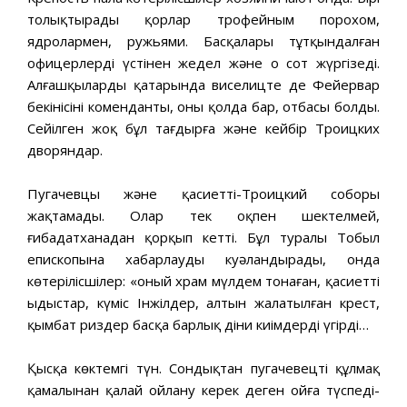
толықтырады қорлар трофейным порохом,
ядролармен, ружьями. Басқалары тұтқындалған
офицерлердің үстінен жедел және оң сот жүргізеді.
Алғашқылардың қатарында виселицте де Фейервар
бекінісінің коменданты, оның қолда бар, отбасы болды.
Сейілген жоқ бұл тағдырға және кейбір Троицких
дворяндар.
Пугачевцы және қасиетті-Троицкий соборы
жақтамады. Олар тек оқпен шектелмей,
ғибадатханадан қорқып кетті. Бұл туралы Тобыл
епископына хабарлауды куәландырады, онда
көтерілісшілер: «оный храм мүлдем тонаған, қасиетті
ыдыстар, күміс Інжілдер, алтын жалатылған крест,
қымбат риздер басқа барлық діни киімдерді үңгірді…
Қысқа көктемгі түн. Сондықтан пугачевецтің құлмақ
қамалынан қалай ойлану керек деген ойға түспеді-