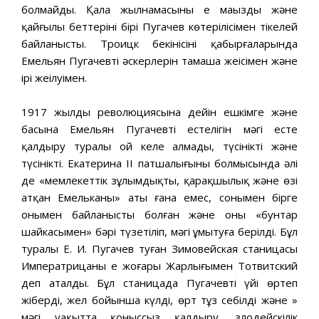
болмайды. Қала жылнамасының ең маңызды және
қайғылы беттерінің бірі Пугачев көтерілісімен тікелей
байланысты. Троицк бекінісінің қабырғаларында
Емельян Пугачевтің әскерлерін тамаша жеңісімен және
ірі жеңілуімен.
1917 жылдың революциясына дейін ешкімге және
басына Емельян Пугачевтің естелігін мәңгі есте
қалдыру туралы ой келе алмады, түсінікті және
түсінікті. Екатерина II патшалығының болмысында әлі
де «мемлекеттік зұлымдықтың, қарақшылық және өзі
атқан Емельканың» аты ғана емес, сонымен бірге
онымен байланысты болған және оның «бунтар
шайкасымен» бәрі түзетіліп, мәңгі ұмытуға берілді. Бұл
туралы Е. И. Пугачев туған Зимовейская станицасы
Императрицаның ең жоғары Жарлығымен Тотвитский
деп аталды. Бұл станицада Пугачевтің үйі өртеп
жіберді, жел бойынша күлді, өрт тұз себілді және »
мәңгі уақытта қоныссыз қалдыру, злодейскілік