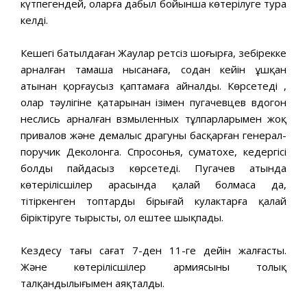
күтпегендей, оларға дабыл бойынша көтерілуге тура
келді.
Кешегі батылдаған Жаулар ретсіз шоғырға, зеңбірекке
арналған тамаша нысанаға, содан кейін ұшқан
атынан қорғаусыз қаптамаға айналды. Көрсетеді ,
олар тәулігіне қатарынан ізімен пугачевцев вдогон
неслись арналған взмыленных тұлпарларымен жоқ
привалов және демалыс драгуны басқарған генерал-
поручик Деколонга. Спросонья, суматохе, кедергісі
болды пайдасыз көрсетеді. Пугачев атында
көтерілісшілер арасында қалай болмаса да,
тітіркенген топтарды бірыңғай кулактарға қалай
біріктіруге тырысты, ол ештеңе шықпады.
Кездесу таңғы сағат 7-ден 11-ге дейін жалғасты.
Және көтерілісшілер армиясының толық
талқандылығымен аяқталды.