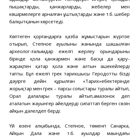
пышақтарды, қанжарларды, жебелер мен
көшірмелерге арналған ұштықтарды және т.б. шебер
балқытқанын көрсетеді.
Көптеген қорғандарға қазба жұмыстарын жүргізе
отырып, Степное ауылының жанында шашылған
археолог-ғалымдар ежелгі жерлеу орындарының
бірінде қола қанжармен және басқа да қару-
жарақпен қатар қола және алтын әшекейлерді
тапты. Бұл ежелгі грек тарихшысы Геродоттың біздің
дәуірге дейін құрылған «Тарих»еңбектерінде
жорықтар мен грек – парсы соғыстары туралы айтып,
Орал далалары туралы айтып,амазонок деп
аталатын жауынгер әйелдерді сипаттап берген сөзін
айқын дәлелдеп берді.
Үй өзені алқабында, Степное, төменгі Санарка,
Айқын Дала және т.б. ауылдар маңындағы