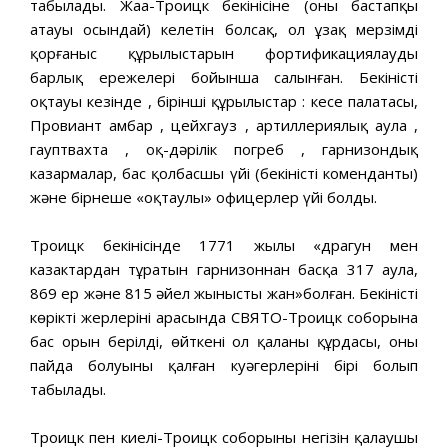
табылады. Жаңа-Троицк бекінісіне (оның бастапқы
атауы осындай) келетін болсақ, ол ұзақ мерзімді
қорғаныс құрылыстарын фортификациялаудың
барлық ережелері бойынша салынған. Бекіністің
оқтауы кезінде , бірінші құрылыстар : кеңсе палатасы,
Провиант амбар , цейхгауз , артиллериялық аула ,
гауптвахта , оқ-дәрілік погреб , гарнизондық
казармалар, бас қолбасшы үйі (бекіністің коменданты)
және бірнеше «оқтаулы» офицерлер үйі болды.
Троицк бекінісінде 1771 жылы «драгун мен
казактардан тұратын гарнизоннан басқа 317 аула,
869 ер және 815 әйел жынысты жан»болған. Бекіністің
көрікті жерлерінің арасында СВЯТО-Троицк соборына
бас орын берілді, өйткені ол қаланың құрдасы, оның
пайда болуының қалған куәгерлерінің бірі болып
табылады.
Троицк пен киелі-Троицк соборының негізін қалаушы