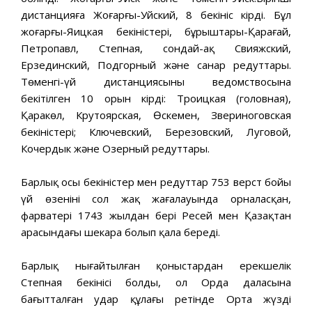
дистанцияға Жоғарғы-Уйский, 8 бекініс кірді. Бұл
жоғарғы-Яицкая бекіністері, бұрыштары-Қарағай,
Петропавл, Степная, сондай-ақ Свияжский,
Ерзединский, Подгорный және санар редуттары.
Төменгі-үй дистанциясының ведомствосына
бекітілген 10 орын кірді: Троицкая (головная),
Қаракөл, Крутоярская, Өскемен, Звериноговская
бекіністері; Ключевский, Березовский, Луговой,
Кочердык және Озерный редуттары.
Барлық осы бекіністер мен редуттар 753 верст бойы
үй өзенінің сол жақ жағалауында орналасқан,
фарватері 1743 жылдан бері Ресей мен Қазақтан
арасындағы шекара болып қала береді.
Барлық нығайтылған қоныстардан ерекшелік
Степная бекінісі болды, ол Орда даласына
бағытталған удар құлағы ретінде Орта жүздің