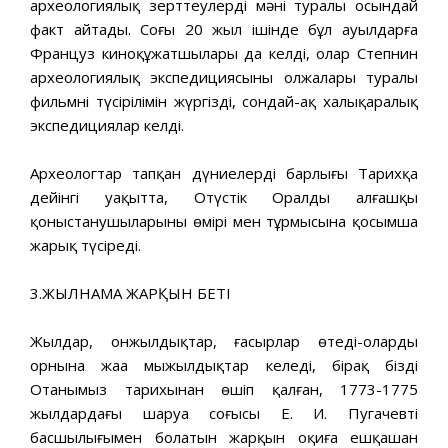
археологиялық зерттеулердің мәні туралы осындай
факт айтады. Соңғы 20 жыл ішінде бұл ауылдарға
Француз киноқұжатшылары да келді, олар Степнин
археологиялық экспедициясының олжалары туралы
фильмнің түсірілімін жүргізді, сондай-ақ халықаралық
экспедициялар келді.
Археологтар тапқан дүниелердің барлығы Тарихқа
дейінгі уақытта, Оңтүстік Оралдың алғашқы
қоныстанушыларының өмірі мен тұрмысына қосымша
жарық түсіреді.
3.ЖЫЛНАМА ЖАРҚЫН БЕТІ
Жылдар, онжылдықтар, ғасырлар өтеді-олардың
орнына жаңа мыңжылдықтар келеді, бірақ біздің
Отанымыз тарихынан өшіп қалған, 1773-1775
жылдардағы шаруа соғысы Е. И. Пугачевтің
басшылығымен болатын жарқын оқиға ешқашан