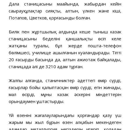
Дала станицасының маңайында, жаңбырдан кейін
саңырауқұлақтар сияқты, алтын, үлкен және кіші,
Потапов, Цветков, қорғасынды болған.
Билік пен жұртшылық алдында кеше тыныш казак
станицасының беделінің қаншалықты өсіп келе
жатқаны туралы, бұл жерде пошта-телефон
бөлімшесі, училище ашылғанын куәландырады. Тіпті
20 ғасырдың басында да, алтын ажиотаж байқалады,
станицада әлі де 3210 адам тұрған.
Жалпы алғанда, станичниктер әдеттегі өмір сүрді,
ғасырлар бойы қалыптасқан өмір сүрді, егін жинады,
мал өсірді, мұны казак әскерінің міндеттерін
орындаумен ұштастырды.
Үй өзенінің жағалауларындағы қорғандар қазу үш
жарым мың жыл бұрын өзен алқабын мекендеген
адамдар металлургия негіздерін игеріп, қоладан