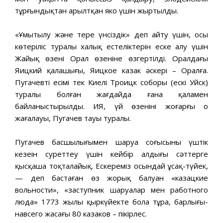
тұрғындықтан арылтқан яко үшін жыртылды.
«Ұмытылу және терең үнсіздік» деп айту үшін, осы
көтеріліс туралы халық естеліктерін еске алу үшін
Жайық өзені Орал өзеніне өзгертілді. Оралдағы
Яицкий қалашығы, Яицкое казак әскері – Оралға.
Пугачевтің есімі тек Киелі Троицк соборы (ескі Уйск)
туралы болған жағдайда ғана қаламен
байланыстырылды. ИЯ, үй өзенінің жоғарғы оң
жағалауы, Пугачев тауы туралы.
Пугачев басшылығымен шаруа соғысының үштік
кезеңін суреттеу үшін кейбір алдыңғы сәттерге
қысқаша тоқталайық. Ескереміз осындай ұсақ-түйек,
— деп бастаған өз жорық балуан «казацкие
вольности», «заступник шаруалар мен работного
люда» 1773 жылы қыркүйекте бола тұра, барлығы-
навсего жасағы 80 казаков – пікірлес.