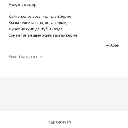
Нақыл сөздер
Қайғы келсе қарсы тұр, құлай берме,
Қызық келсе қызықпа, оңғаққа ерме,
Жүрегіңе сүңгі де, түбін көзде,
Сонан тапқан шын асыл, тастай көрме.
—
Абай
Келесі нақыл сөз =>
Сұрақ-Жауап