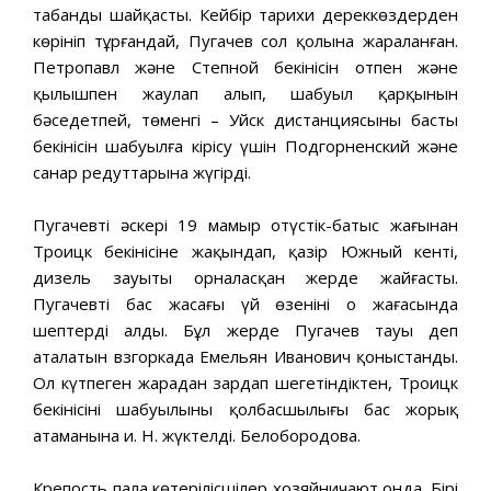
табанды шайқасты. Кейбір тарихи дереккөздерден
көрініп тұрғандай, Пугачев сол қолына жараланған.
Петропавл және Степной бекінісін отпен және
қылышпен жаулап алып, шабуыл қарқынын
бәсеңдетпей, төменгі – Уйск дистанциясының басты
бекінісін шабуылға кірісу үшін Подгорненский және
санар редуттарына жүгірді.
Пугачевтің әскері 19 мамыр оңтүстік-батыс жағынан
Троицк бекінісіне жақындап, қазір Южный кенті,
дизель зауыты орналасқан жерде жайғасты.
Пугачевтің бас жасағы үй өзенінің оң жағасында
шептерді алды. Бұл жерде Пугачев тауы деп
аталатын взгоркада Емельян Иванович қоныстанды.
Ол күтпеген жарадан зардап шегетіндіктен, Троицк
бекінісінің шабуылының қолбасшылығы бас жорық
атаманына и. Н. жүктелді. Белобородова.
Крепость пала көтерілісшілер хозяйничают онда. Бірі