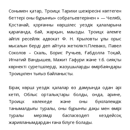
Сонымен қатар, Троицк Тарихи шежіресінің көптеген
беттері оның бұрынғы» собратьевтерінен » — Челябі,
Қостанай, қорғанның көршілес уездік қалаларына
қарағанда, бай, жарқын, маңызды. Троицк әлемге
әйгілі ресейлік адвокат Ф. Н. Крыловтың ұлы орыс
мысалын берді деп айтуға жеткілікті.Плевако, Павел
Соколов – Скаль, Борис Ручьев, Ғабдолла Тоқай,
Игнатий Вандышев, Мажит Гафури және т.б. сияқты
көрнекті суретшілердің, жазушылардың өмірбаяндары
Троицкпен тығыз байланысты.
Бірақ көрші уездік қалалар өз дамуында одан әрі
кетіп, Облыс орталықтары болды, онда, әрине,
Троицк көлеңкеде және оның бүкіләлемдік
танымалдығы туралы, оның бұрынғы даңқы мен өмірі
туралы мерзімді баспасөздегі кездейсоқ
жарияланымдардан ғана білуге болады.