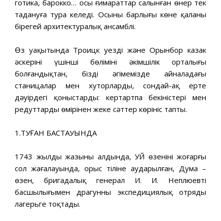
готика, барокко… осы ғимараттар салынған өнер тек
таңдануға тура келеді. Осының барлығы көне қаланың
бірегей архитектуралық ансамблі.
Өз уақытында Троицк уездің және Орынбор казак
әскерінің үшінші бөлімінің әкімшілік орталығы
болғандықтан, біздің әңгімемізде айналадағы
станицалар мен хуторлардың, сондай-ақ ерте
дәуірдегі қоныстардың: кертартпа бекіністері мен
редуттардың өмірінен жеке сәттер көрініс тапты.
1.ТУҒАН БАСТАУЫНДА
1743 жылдың жазының алдында, УЙ өзенінің жоғарғы
сол жағалауында, орыс тіліне аударылған, Дума –
өзен, бригадалық генерал И. И. Неплюевтің
басшылығымен драгунның экспедициялық отряды
лагерьге тоқтады.