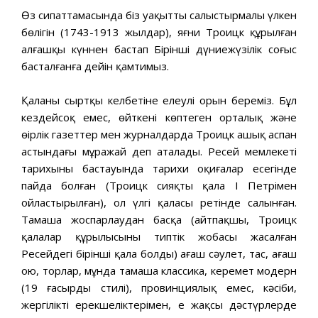
Өз сипаттамасында біз уақыттың салыстырмалы үлкен
бөлігін (1743-1913 жылдар), яғни Троицк құрылған
алғашқы күннен бастап Бірінші дүниежүзілік соғыс
басталғанға дейін қамтимыз.
Қаланың сыртқы келбетіне елеулі орын береміз. Бұл
кездейсоқ емес, өйткені көптеген орталық және
өңірлік газеттер мен журналдарда Троицк ашық аспан
астындағы мұражай деп аталады. Ресей мемлекеті
тарихының бастауында тарихи оқиғалар есегінде
пайда болған (Троицк сияқты қала I Петрімен
ойластырылған), ол үлгі қаласы ретінде салынған.
Тамаша жоспарлаудан басқа (айтпақшы, Троицк
қалалар құрылысының типтік жобасы жасалған
Ресейдегі бірінші қала болды) ағаш сәулет, тас, ағаш
ою, торлар, мұнда тамаша классика, керемет модерн
(19 ғасырдың стилі), провинциялық емес, кәсіби,
жергілікті ерекшеліктерімен, ең жақсы дәстүрлерде