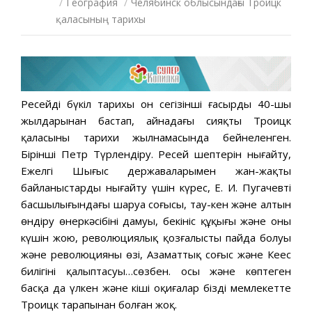
/
География
/
Челябинск облысындағы Троицк
қаласының тарихы
Ресейдің бүкіл тарихы он сегізінші ғасырдың 40-шы
жылдарынан бастап, айнадағы сияқты Троицк
қаласының тарихи жылнамасында бейнеленген.
Бірінші Петр Түрлендіру. Ресей шептерін нығайту,
Ежелгі Шығыс державаларымен жан-жақты
байланыстарды нығайту үшін күрес, Е. И. Пугачевтің
басшылығындағы шаруа соғысы, тау-кен және алтын
өндіру өнеркәсібінің дамуы, бекініс құқығы және оның
күшін жою, революциялық қозғалыстың пайда болуы
және революцияның өзі, Азаматтық соғыс және Кеңес
билігінің қалыптасуы…сөзбен. осы және көптеген
басқа да үлкен және кіші оқиғалар біздің мемлекетте
Троицк тарапынан болған жоқ.