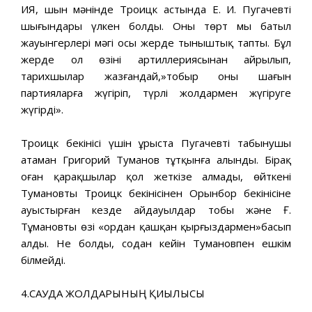
ИЯ, шын мәнінде Троицк астында Е. И. Пугачевтің
шығындары үлкен болды. Оның төрт мың батыл
жауынгерлері мәңгі осы жерде тыныштық тапты. Бұл
жерде ол өзінің артиллериясынан айрылып,
тарихшылар жазғандай,»тобыр оны шағын
партияларға жүгіріп, түрлі жолдармен жүгіруге
жүгірді».
Троицк бекінісі үшін ұрыста Пугачевтің табынушы
атаман Григорий Туманов тұтқынға алынды. Бірақ
оған қарақшылар қол жеткізе алмады, өйткені
Тумановты Троицк бекінісінен Орынбор бекінісіне
ауыстырған кезде айдауылдар тобы және Ғ.
Тұмановтың өзі «ордан қашқан қырғыздармен»басып
алды. Не болды, содан кейін Тумановпен ешкім
білмейді.
4.САУДА ЖОЛДАРЫНЫҢ ҚИЫЛЫСЫ