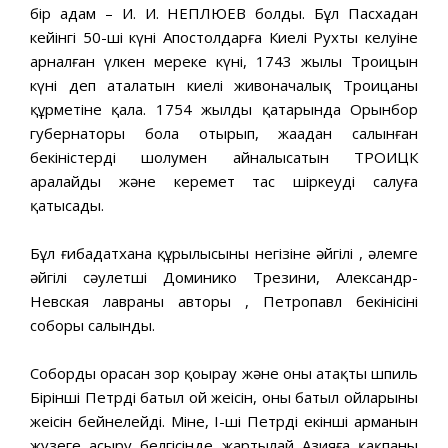
бір адам – И. И. НЕПЛЮЕВ болды. Бұл Пасхадан
кейінгі 50-ші күні Апостолдарға Киелі Рухтың келуіне
арналған үлкен мереке күні, 1743 жылы Троицын
күні деп аталатын киелі живоначалық Троицаның
құрметіне қала. 1754 жылдың қаңтарында Орынбор
губернаторы бола отырып, жаңадан салынған
бекіністерді шолумен айналысатын ТРОИЦК
аралайды және керемет тас шіркеуді салуға
қатысады.
Бұл ғибадатхана құрылысының негізіне әйгілі , әлемге
әйгілі сәулетші Доминико Трезини, Александр-
Невская лавраның авторы , Петропавл бекінісінің
соборы салынды.
Собордың орасан зор қоңырау және оның атақты шпиль
Бірінші Петрдің батыл ой жеңісін, оның батыл ойларының
жеңісін бейнелейді. Міне, І-ші Петрдің екінші арманын
жүзеге асыру белгісінде жартылай Азияға қақпаны