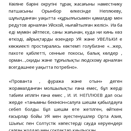
Көңіліне бәрінің округінің тұрақ жасағының наместнику
патшасының Орынбор өлкесінде Неплюеву,
шұғылданған уақытта «құрылғысымен қамалдар мен
редутов арналған Уйской, нығайтылған желісі». Иә ба
еді мүмкін әйтпесе, саны жағынан, куда ни кинь көз
өткізді, айрықтарды өзендер УЯ және УВЕЛЬКИ ең
көкжиектің простирались көктемгі голубизне «…жер,
пахоте қабілетті, сенные покосы, балық көлдер ,
орман…,оқиды және тұрғылықты людскому арналған
всегдашнее уақытта потребно».
«Прованта , фуража және отын» деген
жорамалданған молшылықты ғана емес, бұл жердің
табиғи игілігін ғана емес , И. И. НЕПЛЮЕВ дәл осы
жерде «танымның бекінісін»салуға шешім қабылдауға
себеп болды. Бұл шешім өте жетілген, өйткені
ғасырлар бойы УЯ мен әуестенушілер Орта Азия,
Шығыс пен Солтүстік көпестердің сауда керуендері
салған жолдар мен соқпақтар қиылысқан.