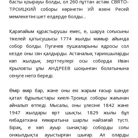
басты қоңырауы болды, ол 260 пұттан астам. СВЯТО-
ТРОИЦКИЙ соборы көрінетін УЙ өзені Ресей
мемлекетінің шет елдерде болды…
Қарапайым құрастырушы емес, ең, шаруа соғысының
тікелей қатысушысы 1774 жылдың мамыр айында
собор болды. Пугачев пушкаларының ядросы сол
кезде оның ізін қалдырды. Астаналық тарихшылардың
көп жылдық зерттеулері осы соборда Иван
Крыловтың ұлы АНДРЕЕВ шоқынған болатынына
сенуге негіз береді.
Өмір өмір бар, және оның екі жарым ғасыр ішінде
қатал бұрылыстары киелі-Троицк соборы жағынан
айналып өтпеді. Мысалы, оның үлесіне 1842 және
1947 жылдары өрт шықты. 1829 жылы бұл
ғибадатхана ғимаратына шарлы найзағай түсті.
Бірақ, ең көп ауыр сынақтар соборды соңғы
онжылдықта ауыстырған шығар. Ал олардың