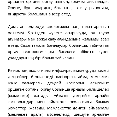
қоршаған ортаны қорғау шығындарымеи анықталады.
Әрине, бұл тауардың бағасына, өткізу рыногына,
өндірістің болашағына әсер етеді.
Дамыған елдерде экологиялық заң талаптарының
реттелуі біртіндеп жүзеге асырылуда, ол тауар
ағындары мен қаржы салу ағындарына жағымды эсер
етеді. Сараптамалық бағалаулар бойынша, табиғатты
қорғау технологиялары бәсекеге қабілетті күрес
құралдарының бірі болып табылады.
Рыноктың экологиялық инфрақұрылымын құруда келесі
деңгейлер белгіленеді: кәсіпорын, аймақ, мемлекет
және халықаралық деңгей. Кэсіпорын деңгейіне
қоршаған ортаны қорғау бойынша арнайы бөлімшелер
(қызметтер) жатады. Аймақтық деңгейге арнайы
кэсіпорындар мен аймақтағы экологиялық бақылау
қызметтері жатады. Мемлекеттік деңгей аймақаралық
(мемлекет аралық) мәселелерді шешуге арналған