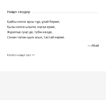
Нақыл сөздер
Қайғы келсе қарсы тұр, құлай берме,
Қызық келсе қызықпа, оңғаққа ерме,
Жүрегіңе сүңгі де, түбін көзде,
Сонан тапқан шын асыл, тастай көрме.
—
Абай
Келесі нақыл сөз =>