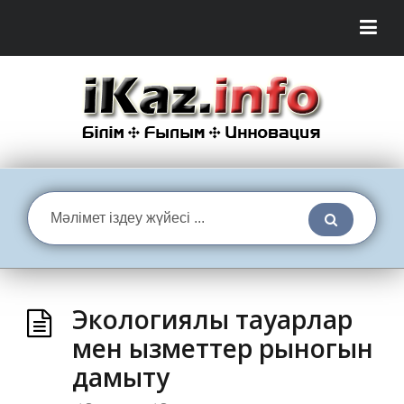
Экологиялық тауарлар
мен қызметтер рыногын
дамыту