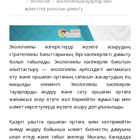
/
Экология
/
Экологиялық тауарлар мен
қызметтер рыногын дамыту
Экологиялық өзгерістерді жүзеге асырудың
стратегиялық бағыттарының бірі кәсіпкерлікті дамыту
болып табылады. Экологиялық кәсіпкерлік бағытын
қалыптастыру — экологиялық қауіпсіздікті қамтамасыз
ету және қоршаған ортаның сапасын жақсартудың ең
маңызды элементі. Экологиялық кәсіпкерлік
тауарларды өндіру және сату қоршаған ортаға
жағымсыз әсер етуге жол бермейтін жұмыстар мен
қызмет көрсетулерді жүзеге асыру деп ұғынылады.
Қазіргі уақытта қоршаған ортаға зиян келтірмейтін
өнімді өндіру бойынша қызмет бизнестің дамуына
ықпал етеді және табыс әкеледі. Мысалы, Канадада