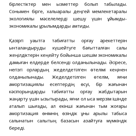
бірлестіктер мен қызметтер болып табылады.
Сонымен бірге, халықаралық деңгей мемлекетаралық
экологиялық мәселелерді шешу үшін ұйымдық-
экономикалық құрылымдарды қамтиды.
Қазіргі уақытга табиғатты қорғау әрекеттерін
ынталандыруды күшейтуге бағытталған салық
жеңілдіктерін кеңейту бойынша шешім экономикалық
дамыған елдерде белсенді қолданылынады. Әсіресе,
негізгі қорлардың жеделдетілген өтелімі кеңінен
қолданылынады. Жеделдетілген өтелім, яғни
амортизациялық есептердің өсуі, бір жағынан
кәсіпорындарды табиғатты қорғау жабдықтарын
жаңарту үшін қызықтырады, яғни ол қысқа мерзім ішінде
ақталып шығады, ал екінші жағынан тым жоғары
амортизация өнімнің өзіндік құны арқылы табысқа
салынатын салықтың базасын азайтуға мүмкіндік
береді.