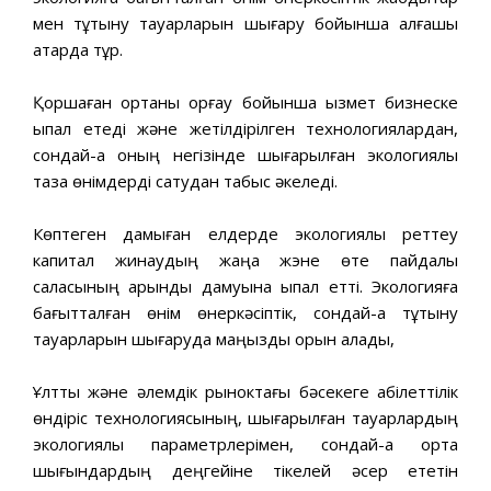
мен тұтыну тауарларын шығару бойынша алғашқы
қатарда тұр.
Қоршаған ортаны қорғау бойынша қызмет бизнеске
ықпал етеді және жетілдірілген технологиялардан,
сондай-ақ оның негізінде шығарылған экологиялық
таза өнімдерді сатудан табыс әкеледі.
Көптеген дамыған елдерде экологиялық реттеу
капитал жинаудың жаңа жэне өте пайдалы
саласының қарқынды дамуына ықпал етті. Экологияға
бағытталған өнім өнеркәсіптік, сондай-ақ тұтыну
тауарларын шығаруда маңызды орын алады,
Ұлттық және әлемдік рыноктағы бәсекеге қабілеттілік
өндіріс технологиясының, шығарылған тауарлардың
экологиялық параметрлерімен, сондай-ақ ортақ
шығындардың деңгейіне тікелей әсер ететін