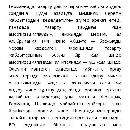
Германияда тазарту құрылғылары мен жабдықтардың,
сондай-ақ шуды азайтуға мүмкіндік беретін
жабдықтардың жеделдетілген жүйесі эрекет етеді.
Канадада тазарту жабдығы үшін
амортизациялаудың екіжылдық мерзімі, ал
Ұлыбритания, ГФР және АҚШ-та — бесжылдық
мерзім көзделген. Францияда тазарту
жабдықтарының 50%-ы бір жыл ішінде
амортизацияланады, ал Италияда — үш жыл ішінде.
Әлемнің көптеген елдерінде табиғатты қорғау
қызметтерінде экономикалық ынталандыру жүйесі
қолданылынады. Акциздік экологиялық салықтарға
өндіру және тұтыну деңгейінде қоршаған ортаны
ластайтын өнімдердің құны жатады. Франция,
Германия, Италияда майлайтын майларға салық
белгіленді. Норвегия және Швецияда минералдық
тыңайтқыштар мен пестицидтерге салық салынады.
ЕО елдерінде біржолғы орауыштар мен