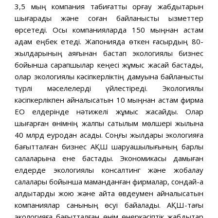
3,5 мың компания табиғатты қорғау жабдықтарын
шығарады және соған байланысты қызметтер
қөрсетеді. Осы компанияларда 150 мыңнан астам
адам еңбек етеді. Жапонияда өткен ғасырдың 80-
жылдарының аяғынан бастап экологиялық бизнес
бойынша сарапшылар кеңесі жұмыс жасай бастады,
олар экологиялық кәсіпкерліктің дамуына байланысты
түрлі мәселелерді үйлестіреді. Экологиялық
кәсіпкерлікпен айналысатын 10 мыңнан астам фирма
ЕО елдерінде нәтижелі жұмыс жасайды. Олар
шығарған өнімнің жалпы сатылым мөлшері жылына
40 млрд еуродан асады. Соңғы жылдары экологияға
бағытталған бизнес АҚШ шаруашылығының барлық
салаларына ене бастады. Экономикасы дамыған
елдерде экологиялық консалтинг және жобалау
салалары бойынша маманданған фирмалар, сондай-ақ
қалдықтарды жою және қайта өвдеумен айналысатын
компаниялар санының өсуі байқалады. АҚШ-тағы
экологияға бағытталған өнім өнеркәсіптік жабдықтар