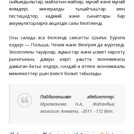
сыйымдылықтар, майлатын майлар, мұнай және мұнай
өнімдері, минералдық тыңайтқыштар мен
пестицидтер, кадмий және сынаптары бар
аккумуляторларға акциздік салық белгіленді.
Осы салада аса белсенді саясатты Шығыс Еуропа
елдері — Польша, Чехия және Венгрия да жүргізеді.
Экологиялық тауарлар, жұмыстар және қызмет көрсету
рыногының дамуы қазіргі уақытта экономикасы
дамыган батыс елдері, сондай-ақ өтпелі экономикалы
мемлекеттер үшін өзекті болып табылады.
Пайдаланыл
ған әдебиеттер:
Мұхажанова Н.А., Жаһандық
экология: Алматы, -2011. -172 бет.