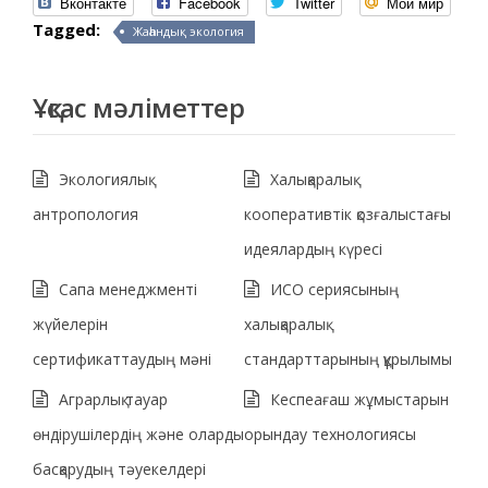
Вконтакте
Facebook
Twitter
Мой мир
Tagged:
Жаһандық экология
Ұқсас мәліметтер
Экологиялық
Халықаралық
антропология
кооперативтік қозғалыстағы
идеялардың күресі
Сапа менеджменті
ИСО сериясының
жүйелерін
халықаралық
сертификаттаудың мәні
стандарттарының құрылымы
Аграрлық тауар
Кеспеағаш жұмыстарын
өндірушілердің және оларды
орындау технологиясы
басқарудың тәуекелдері