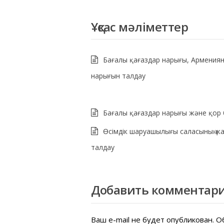
Ұқсас мәліметтер
Бағалы қағаздар нарығы, Армениян
нарығын талдау
Бағалы қағаздар нарығы және қор
Өсімдік шаруашылығы саласының жа
талдау
Добавить комментар
Ваш e-mail не будет опубликован.
Об