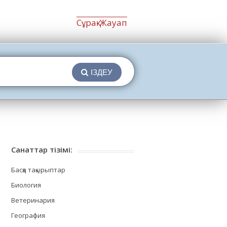
Сұрақ-Жауап
ІЗДЕУ
Санаттар тізімі:
Басқа тақырыптар
Биология
Ветеринария
География