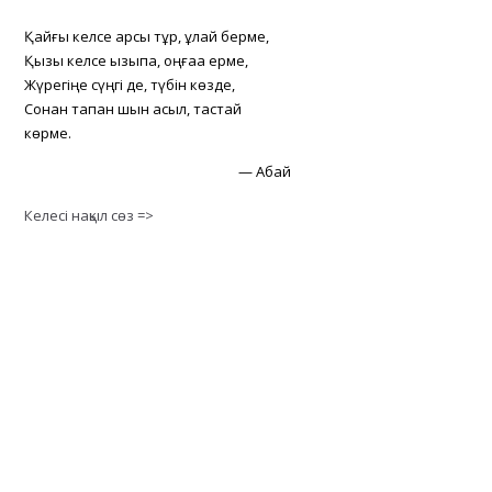
Қайғы келсе қарсы тұр, құлай берме,
Қызық келсе қызықпа, оңғаққа ерме,
Жүрегіңе сүңгі де, түбін көзде,
Сонан тапқан шын асыл, тастай
көрме.
—
Абай
Келесі нақыл сөз =>