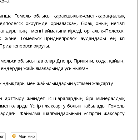
оға.
ойынша Гомель облысы қарақшылық-емен-қараңғылық
полесск округінде орналасқан, бірақ оның негізгі
ндарының төменгі аймағына кіреді, орталық-Полесск,
ск және Гомельск-Приднепровск аудандары ең көп
Приднепровск округы.
мельск облысында олар Днепр, Припяти, сода, қайың,
. өзендердің жайылмаларында ұсынылған.
ындықтары мен жайылымдарын үстімен жақсарту
н арттыру жөніндегі іс-шаралардың бірі минералдық
мен оларды Үстірт жақсарту болып табылады. Гомель
рдағы Жайылма шалғындарының үстіртін жақсарту
er
Мой мир