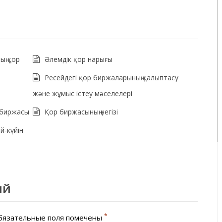
ың қор
Әлемдік қор нарығы
Ресейдегі қор биржаларының қалыптасу
және жұмыс істеу мәселелері
 биржасы
Қор биржасының негізі
й-күйін
ий
*
язательные поля помечены