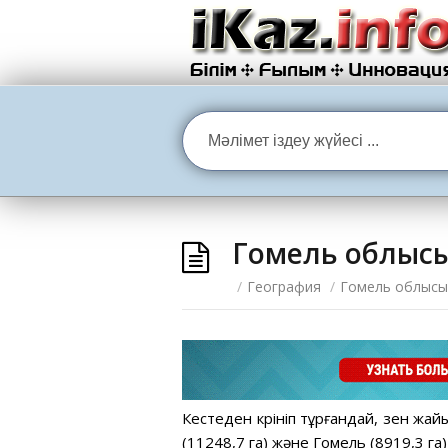
Гомель облыс
/
География
/
Гомель облысы
Кестеден көрініп тұрғандай, өзен жа
(11248,7 га) және Гомель (8919,3 га