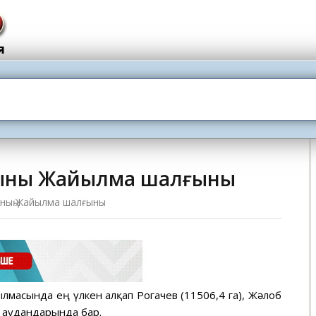
ының Жайылма шалғыны
ның Жайылма шалғыны
йылмасында ең үлкен алқап Рогачев (11506,4 га), Жәлоб
) аудандарында бар.