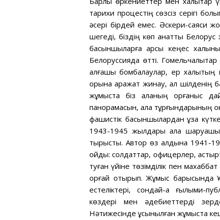
Барлық өркениеттер мен халықтар ү
тарихи процестің сөзсіз серігі бол
әсері бірдей емес. Әскери-саяси 
шегеді, біздің көп қанатты Белорус
басқыншыларға қарсы кеңес халқы
Белоруссияда өтті. Гомельчалықтар
алғашқы бомбалаулар, ер халықтың 
қорына қаражат жинау, ал шілденің
жұмыста біз қаланың қорғаныс д
панорамасын, қала тұрғындарының ок
фашистік басқыншылардан ұзақ күт
1943-1945 жылдары қала шаруашыл
тырыстық. Автор өз алдына 1941-19
қойды: солдаттар, офицерлер, астыр
туған үйіне төзімділік пен махаббат 
қорғай отырып. Жұмыс барысында Ұ
естеліктері, сондай-ақ ғылыми-пу
көздері мен әдебиеттерді зерд
Нәтижесінде ұсынылған жұмыста кеш