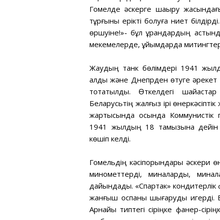
Гомелде әскерге шақыру жасында
тұрғыны ерікті болуға ниет білдірді
өршуіне!»- бұл ұрандардың астынд
мекемелерде, ұйымдарда митингтер 
Жаудың танк бөлімдері 1941 жылд
алды және Днепрден өтуге әрекет жа
тоқтатылды. Өткелдегі шайқаст
Беларусьтің жалғыз ірі өнеркәсіпті
жартысында осында Коммунистік п
1941 жылдың 18 тамызына дейін о
көшіп келді.
Гомельдің кәсіпорындары әскери өн
минометтерді, миналарды, минал
дайындады. «Спартак» кондитерлік
жанғыш қоспаны шығаруды игерді. Б
Арнайы типтегі сіріңке фанер-сір