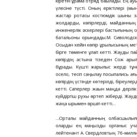
кіретін құрама отряд бақылады. Ең а
үлесіне түсті. Оның еріктілері (мы
жастар ротасы костюмдік шыны з
жолдарды, көпірлерді, майданның 
инженерлік әскерлері бастығының о
батальоны орындады.М. Сиволодский
Осыдан кейін көпір құрылысының мет
бірге төменге құлап кетті. Жауды па
көпірдің астына тізеден Сож арқыл
бұрады. Күшті жарылыс жерді тұ
осело, тесіп саңылау посыпались ағ
көпірдің үстінде көтерілді, біреулер
кетті. Саперлер жақын маңда дерлі
күйдіргіш рухы өртеп жіберді. Жау
жаңа қырымен өршіп кетті…
…Орталық майданның қолбасшылығы
оларды ең маңызды қорғаныс уча
лейтенант А. Свердловтың 76-милли