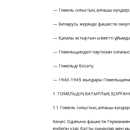
— Гомель соғыстың алғашқы күндері.
— Беларусь жерінде фашистік оккуп
— Қалалық астыртын қызметті ұйымд
— Гомельщиндегі партизан қозғалы
— Гомельді Босату.
— 1943-1945 жылдары Гомельщинаны
1. ГОМЕЛЬДІҢ БАТЫРЛЫҚ ҚОРҒА
1.1 Гомель соғыстың алғашқы күндер
Кеңес Одағына фашистік Германиян
еңбегін үзді. Қатты сынаулар мен қ