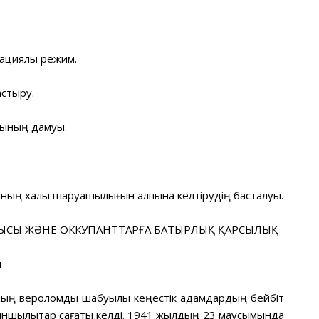
ациялық режим.
астыру.
сының дамуы.
ң халық шаруашылығын қалпына келтірудің басталуы.
НЫСЫ ЖӘНЕ ОККУПАНТТАРҒА БАТЫРЛЫҚ ҚАРСЫЛЫҚ
і
ың вероломдық шабуылы кеңестік адамдардың бейбіт
иыншылықтар сағаты келді. 1941 жылдың 23 маусымында