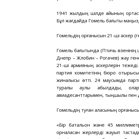
1941 жылдың шілде айының ортасын
Бұл жағдайда Гомель бағыты маңыз
Гомельдің қорғанысын 21-ші әскер (ге
Гомель бағытында (Птичь өзенінің 
Днепр – Жлобин – Рогачев) жау ге
21-ші армияның әскерлерін тежеді.
партия комитетінің бюро отырысы 
жиналысы өтті. 24 маусымда парт
туралы қаулы қабылдады, ола
авиадесанттарымен, тыңшылық пен 
Гомельдің туған қаласының қорғанысы
«Бір батальон және 45 миллиметр
орналасқан жерлерді жауып таста