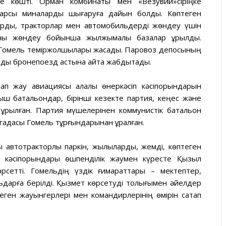
ге көшті. Орман комбинаты мен «Везувий»сіріңке
қарсы миналарды шығаруға дайын болды. Көптеген
арды, тракторлар мен автомобильдерді жөндеу үшін
аны жөндеу бойынша жылжымалы базалар құрылды.
Гомель теміржолшылары жасады. Паровоз депосының
ды бронепоезд астына қайта жабдықтады.
ап жау авиациясы қалалық өнеркәсіп кәсіпорындарын
ш батальондар, бірінші кезекте партия, кеңес және
 құрылған. Партия мүшелерінен коммунистік батальон
игадасы Гомель тұрғындарынан құралған.
ық автотракторлық паркін, жылқыларды, жемді, көптеген
ны кәсіпорындары өшпенділік жаумен күресте Қызыл
рсетті. Гомельдің үздік ғимараттары – мектептер,
льдарға берілді. Қызмет көрсетуді толығымен әйелдер
ен жауынгерлері мен командирлерінің өмірін сақтап