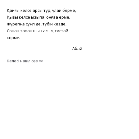
Қайғы келсе қарсы тұр, құлай берме,
Қызық келсе қызықпа, оңғаққа ерме,
Жүрегіңе сүңгі де, түбін көзде,
Сонан тапқан шын асыл, тастай
көрме.
—
Абай
Келесі нақыл сөз =>