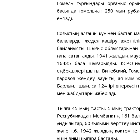
Гомель тұрғындары қорғаныс қорын
басында гомельчан 250 мың руб.ас
енгізді.
Соғыстың алғашқы күнінен бастап ма
балаларды жедел көшіру қажеттіл
байланысты Шығыс облыстарынан – Г
ғана сақтап қалды. 1941 жылдың ма
16435 бала шығарылды. КСРО-ны
еңбекшілері шықты. Витебский, Гом
паровоз жөндеу зауыты, аяқ киім ж
Барлығы шығысқа 124 ірі өнеркәсіпт
мен жабдықтары жіберілді.
Тылға 45 мың т.астық, 5 мың тракто
Республикадан Мембанктің 161 бөлі
құндылықтар, 60 ғылыми-зерттеу инс
және т.б. 1942 жылдың көктеміне қ
үшін өнім шығара бастады.