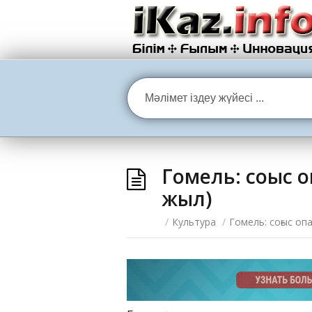
Гомель: соғыс 
жыл)
/
Культура
/
Гомель: соғыс оп