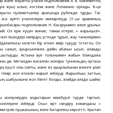
уыр және жауапты учаске подполковник А. В. Маневичтің
ңға жуық) қызыл, костюм және Лопахино қорғады. 8-ші
ауыты пулеметшілер арасында рубежде тұрды. Тас
аса қауіпті учаскелерін минирлеуді 21-ші армияның
рынбасары подполковник Н. басқаруымен жеке құрылыс
. Ол ерік күшін жинап, тамаққа итеріп, » жарыңыз!».
алл пішіндері көпірдің үстінде тұрып, жау танкілермен
йдаланғысы келетін бір өткел өмір сүруді тоқтатты. Ол
ы салып, ауырсынғанға дейін қабағын қысып, қаламды
ншықтырды. Астына әуе толқынымен жабын блиндажа
ыны құм. Металдан жасалған жоғары туннельдің ортасы
дің күшті қолы сияқты, және өз ауырлығынан өзенге құлап
к темір жол өткелін жарып жіберді. Жарылғыш заттың
дың шабуылына жол бөгет болды, алайда қалада шайқас
 әскерлердің қалдықтарын мәжбүрлі түрде тартып,
скелеріне жіберді. Осы» өрт сөндіру командасы »
метрлік пушкасының жеке батареясы көрсетті. Ұрықтан