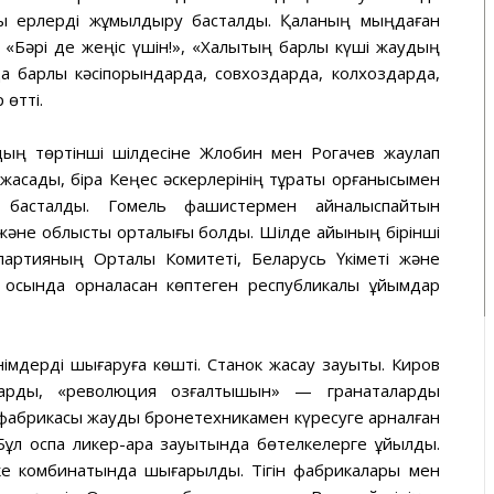
ғы ерлерді жұмылдыру басталды. Қаланың мыңдаған
. «Бәрі де жеңіс үшін!», «Халықтың барлық күші жаудың
а барлық кәсіпорындарда, совхоздарда, колхоздарда,
өтті.
ың төртінші шілдесіне Жлобин мен Рогачев жаулап
сады, бірақ Кеңес әскерлерінің тұрақты қорғанысымен
ар басталды. Гомель фашистермен айналыспайтын
к және облыстық орталығы болды. Шілде айының бірінші
артияның Орталық Комитеті, Беларусь Үкіметі және
сында орналасқан көптеген республикалық ұйымдар
імдерді шығаруға көшті. Станок жасау зауыты. Киров
арды, «революция қозғалтқышын» — гранаталарды
 фабрикасы жауды бронетехникамен күресуге арналған
ұл қоспа ликер-арақ зауытында бөтелкелерге құйылды.
іңке комбинатында шығарылды. Тігін фабрикалары мен