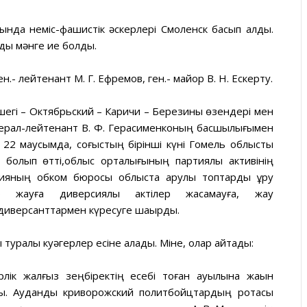
да неміс-фашистік әскерлері Смоленск басып алды.
ды мәнге ие болды.
н.- лейтенант М. Г. Ефремов, ген.- майор В. Н. Ескерту.
шегі – Октябрьский – Каричи – Березины өзендері мен
нерал-лейтенант В. Ф. Герасименконың басшылығымен
 22 маусымда, соғыстың бірінші күні Гомель облыстық
болып өтті,облыс орталығының партиялық активінің
ияның обком бюросы облыста қарулы топтарды құру
р жауға диверсиялық актілер жасамауға, жау
диверсанттармен күресуге шақырды.
 туралы куәгерлер есіне алады. Міне, олар айтады:
лік жалғыз зеңбіректің есебі тоған ауылына жақын
ды. Ауданды криворожский политбойцтардың ротасы