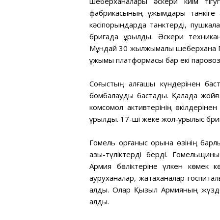
шеберханалары әскери киім тігу
фабрикасының ұжымдары танкіге 
кәсіпорындарда танктерді, пушкал
бригада құрылды. Әскери техник
Мұндай 30 жылжымалы шеберхана 
ұжымы платформасы бар екі паровоз
Соғыстың алғашқы күндерінен баст
бомбалауды бастады. Қалада жойғы
комсомол активтерінің өкілдерінен
құрылды. 17-ші жеке жол-құрылыс бр
Гомель қорғаныс қорына өзінің барл
азық-түліктерді берді. Гомельщи
Армия бөліктеріне үлкен көмек кө
ауруханалар, жатақханалар-госпита
алды. Олар Қызыл Армияның жүздег
қалды.