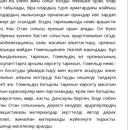
шін ең үлкен қайғы соғыс болды. Өкінішке орай, олар
ып табылады, бірақ олардың түрлі аумақтардағы жойғыш
жолдардың қиылысында орналасқан орындар көп зардап
 жері де осындай. Біздің тарихымызда неміс-фашистік
ның Ұлы Отан соғысы ерекше орын алады. Ол бүкіл
 бірінші күннен бастап соғыстың ауыртпалығын сезді:
мобилизациясы, халық жасағын қалыптастыру, қорғаныс
 басында майдан Гомельщинаға тікелей жақындады. Бұл
айындығының тарихын, Гомельдің өз қорғанысының
купанттарға қарсылық көрсету тарихын, Гомельді неміс-
кен босатуды ұйымдастыру мен жүзеге асыруды және
ығын қалпына келтіруді бастауды кешенді талдауға
45 жж. Гомельдің батырлық тарихын көрсету мақсатын
тын күрескерлер мен партизандар, ерлік пен батырлық,
көрсеткен, өмір, жастық, Денсаулық берген, бізді сізбен
лы Отан соғысының деректі көздері, ардагерлердің
блицистикалық материалдар зерттелді. Автор дерек
елеп, жиналған материалды жүйелеуге тырысты.
енді мәселелер қаралды: