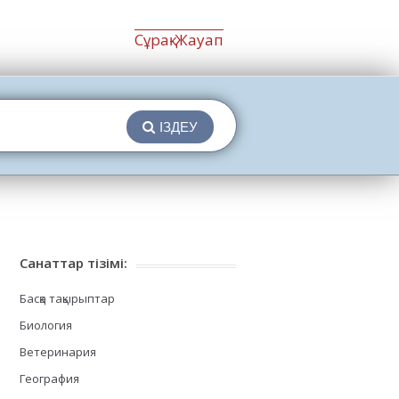
Сұрақ-Жауап
ІЗДЕУ
Санаттар тізімі:
Басқа тақырыптар
Биология
Ветеринария
География