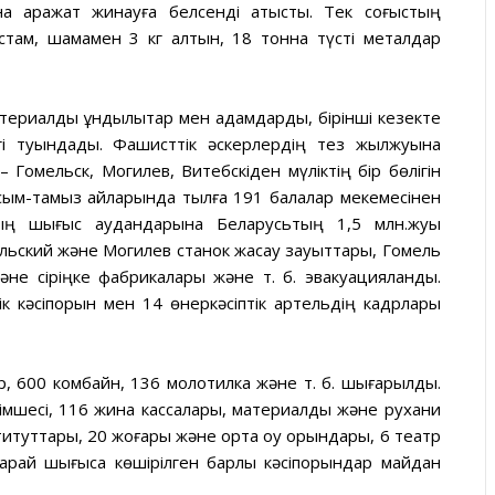
а қаражат жинауға белсенді қатысты. Тек соғыстың
там, шамамен 3 кг алтын, 18 тонна түсті металдар
териалдық құндылықтар мен адамдарды, бірінші кезекте
ігі туындады. Фашисттік әскерлердің тез жылжуына
омельск, Могилев, Витебскіден мүліктің бір бөлігін
усым-тамыз айларында тылға 191 балалар мекемесінен
ң шығыс аудандарына Беларусьтың 1,5 млн.жуық
ельский және Могилев станок жасау зауыттары, Гомель
әне сіріңке фабрикалары және т. б. эвакуацияланды.
ік кәсіпорын мен 14 өнеркәсіптік артельдің кадрлары
р, 600 комбайн, 136 молотилка және т. б. шығарылды.
мшесі, 116 жинақ кассалары, материалдық және рухани
титуттары, 20 жоғары және орта оқу орындары, 6 театр
арай шығысқа көшірілген барлық кәсіпорындар майдан