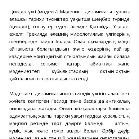
Циклдік үлгі (модель). Мәдениет динамикасы туралы
алғашқы тарихи түсініктер уақытша шеңбер түрінде
(циклдік), сонау ертедегі әлемде Қытайда, Үндіде,
ежелгі Грекияда әлемнің мифологиялық үлгілерінің
шеңберінде пайда болды. Олар оқиғалардың мәңгі
айналыста болатындығын және өздерінің қайнар
көздеріне мәңгі қайтып отыратындығы жайлы ойларға
негізделді, сонымен қатар, табиғаттағы және
мәдениеттегі құбылыстардың оқтын-оқтын
қайталанып отыратындығына сенді.
Мәдениет динамикасының циклдік үлгісін алғаш рет
жүйеге келтірген Гесиод және басқа да антикалық
ойшылдарға жатады. Оның көзқарастары бойынша
адамзаттың жалпы тарихи уақыттардағы қозғалыстың
мәңгілігі ретінде төрт дәуірге бөлінеді — алтын,
күміс, мыс және темір ғасыры болып. Әрбір дәуір
мәдениеті өзіне тән күй-жағдайлармен сипатталады.