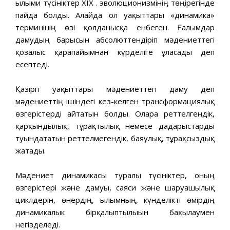
ғылыми түсініктер XIX ғ. эволюционизмінің төңірегінде
пайда болды. Алайда ол уақыттары «динамика»
терминінің өзі қолданысқа енбеген. Ғалымдар
дамудың барысын абсолюттендіріп мәдениеттегі
қозғалыс қарапайымнан күрделіге ұласады деп
есептеді.
Қазіргі уақыттары мәдениеттегі даму деп
мәдениеттің ішіндегі кез-келген трансформациялық
өзгерістерді айтатын болды. Оларға реттелгендік,
қарқындылық, тұрақтылық немесе дағдарыстарды
туындататын реттелмегендік, баяулық, тұрақсыздық
жатады.
Мәдениет динамикасы туралы түсініктер, оның
өзгерістері және дамуы, саяси және шаруашылық
циклдерін, өнердің, ғылымның, күнделікті өмірдің
динамикалык бірқалыптылығын бақылаумен
негізделеді.