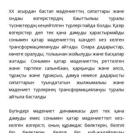
XX ғасырдан бастап мәдениеттің сипаттары және
ондағы өзгерістердің бағыттылығы туралы
түсініктердің кеңейтілген түрлері пайда болды. Қазір
өзгерістер деп тек қана дамуды қарастырмайды
сонымен қатар мәдениеттің ішіндегі кез келген
трансформациялануды айтады. Оларға дағдарыстар,
көнеге оралуды, толығынан жойылуды және басқалар
жатады. Сонымен қатар мәдениеттің реттелген
және тәртіпке салынбаған, қарқынды және әлсіз,
тұрақты және тұрақсыз, дамуға немесе дағдарысты
сипаттарын туындататын жылжымалығы және
мәдениет түрлерінің трансформациялануы туралы
айтыла басталды
Бүгіндері мәдениет динамикасы деп тек қана
дамуды емес сонымен қатар мәдениеттегі кез-
келген өзгерісті, оның құрамдас бөліктерін, белгілі
бір бөліктерін, белгілі бір күй-жағдайларды