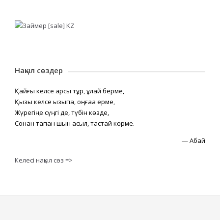
Нақыл сөздер
Қайғы келсе қарсы тұр, құлай берме,
Қызық келсе қызықпа, оңғаққа ерме,
Жүрегіңе сүңгі де, түбін көзде,
Сонан тапқан шын асыл, тастай көрме.
—
Абай
Келесі нақыл сөз =>