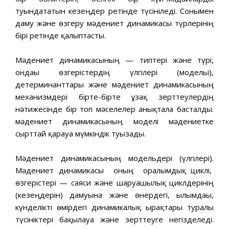
туындататын кезеңдер ретінде түсініледі. Сонымен
даму және өзгеру мәдениет динамикасы түрлерінің
бірі ретінде қалыптасты.
Мәдениет динамикасының — типтері және түрі,
ондағы өзгерістердің үлгілері (модельі),
детерминанттары және мәдениет динамикасының
механизмдері бірте-бірте ұзақ зерттеулердің
нәтижесінде бір топ мәселелер анықтала басталды.
мәдениет динамикасының моделі мәдениетке
сырттай қарауға мүмкіндік туғызады.
Мәдениет динамикасының модельдері (үлгілері).
Мәдениет динамикасы оның оралымдық циклі,
өзгерістері — саяси және шаруашылық циклдерінің
(кезеңдерін) дамуына және өнердегі, ғылымдағы,
күнделікті өмірдегі динамикалық ырғақтары туралы
түсініктері бақылауға және зерттеуге негізделеді.