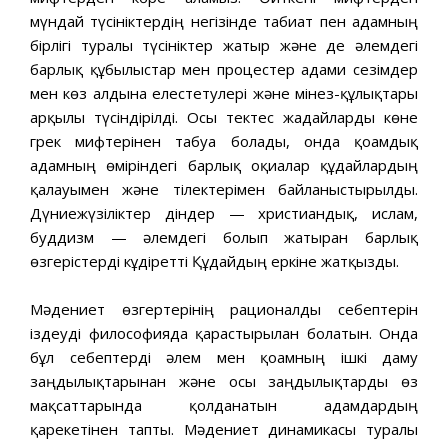
мүндай түсініктердің негізінде табиғат пен адамның
бірлігі туралы түсініктер жатыр және де әлемдегі
барлық құбылыстар мен процестер адами сезімдер
мен көз алдына елестетулері және мінез-құлықтары
арқылы түсіндірілді. Осы тектес жағдайларды көне
грек мифтерінен табуға болады, онда қоғамдық
адамның өміріндегі барлық оқиғалар құдайлардың
қалауымен және тілектерімен байланыстырылды.
Дүниежүзіліктер діндер — христиандық, ислам,
буддизм — әлемдегі болып жатырған барлық
өзгерістерді кұдіретті Құдайдың еркіне жатқызды.
Мәдениет өзгертерінің рационалды себептерін
іздеуді философияда қарастырылған болатын. Онда
бұл себептерді әлем мен қоғамның ішкі даму
заңдылықтарынан және осы заңдылықтарды өз
мақсаттарында қолданатын адамдардың
қарекетінен тапты. Мәдениет динамикасы туралы