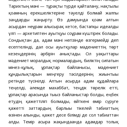
Тарихтың мәні — тұрақты түрде қайталану, нақтылы
қоғамның ерекшеліктеріне тәуелді болмай жалпы
заңдарды жаңғырту. Өз дамуында қоғам алтын
ғасырдан неғұрам алысырақ кетсе, бастапқы идеалды
үлгі — архетиптен ауытқуы соғұрам күштірек болады.
Сондықтан да, адам мәні негізінде өзгермейді деп
есептелінді, дәл осы ауытқулар мәдениеттің төрт
кезеңдерінің әрбірін анықтады. Ол уақыттары
мәдениет моралдық нормалардың, биліктің сипатын
мінез-құлық, ұрпақтар байланысы, мәдениет
құндылықтарын меңгеру тәсілдерінің жиынтығы
ретінде түсінілді. Алтын ғасырда адам құдайларға
теңелді, әлемде махаббат, теңдік төрелік етті,
ұрпақтар арасында тығыз байланыстар болды, еңбек
етудің қажеттілігі болмады, өйткені өмір сүруге
қажетті заттардың барлығы тікелей табиғаттың
өзінен алынды, қажет десе білімді де сол табиғаттан
алды. Темір ғасырға жақындағанда адамдар толық