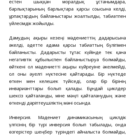
естен шыққан моралдық ұстанымдарға,
барлықтарының барлықтарға қарсы соғысына келді,
ұрпақтардың байланыстары жоғалтылды, табиғатпен
үйлесімдік жойылды.
Дамудың ақырғы кезеңі мәдениеттің дағдарысына
әкелді, әдетте адамға қарсы табиғаттың бүлігімен
байланысты. Дағдарысты тұтас күйінде тек қана
негативтік құбылыспен байланыстыруға болмайды,
өйткені ол мәдениетті ақырғы күйреуіне әкелмейді,
ол оны әуелгі нүктесіне қайтарады. Бір нүктеде
өткен мен келешек түйіседі, олар бір бірінің
инварианттары болып қалады. Бұндай циклдер
шексіз қайталанды, міне мәңгі қайталанудың және
өткенді дәріптеушіліктің мәні осында.
Инверсия. Мәдениет динамикасының циклдік
үлгісінің бір түрі инверсия болып табылады, онда
өзгерістер шеңбер түріндегі айналыста болмайды,