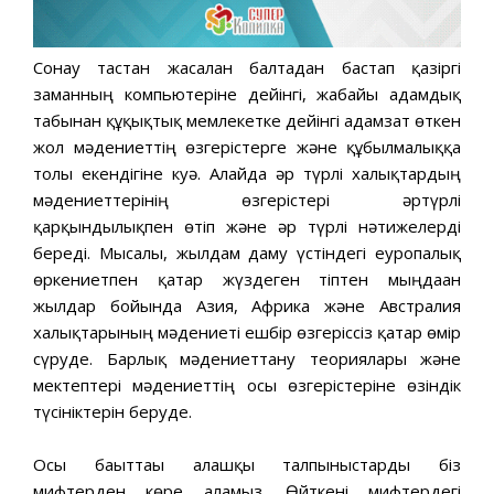
Сонау тастан жасалған балтадан бастап қазіргі
заманның компьютеріне дейінгі, жабайы адамдық
табынан құқықтық мемлекетке дейінгі адамзат өткен
жол мәдениеттің өзгерістерге және құбылмалыққа
толы екендігіне куә. Алайда әр түрлі халықтардың
мәдениеттерінің өзгерістері әртүрлі
қарқындылықпен өтіп және әр түрлі нәтижелерді
береді. Мысалы, жылдам даму үстіндегі еуропалық
өркениетпен қатар жүздеген тіптен мыңдаған
жылдар бойында Азия, Африка және Австралия
халықтарының мәдениеті ешбір өзгеріссіз қатар өмір
сүруде. Барлық мәдениеттану теориялары және
мектептері мәдениеттің осы өзгерістеріне өзіндік
түсініктерін беруде.
Осы бағыттағы алғашқы талпыныстарды біз
мифтерден көре аламыз. Өйткені мифтердегі