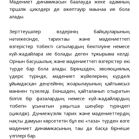
Мәдениет динамикасын бағалауда жеке адамның
тіршілік циклдері де әжептәуір мағынаға ие бола
алады.
Зерттеушілер өздерінің байқауларының
нәтижесінде, тарихтағы және мәдениеттегі
өзгерістер тізбекті сатылардың бекітілуіне немесе
күй-жағдайларға ие болады деген тұжырымға келді.
Орнын басушылық және мәдениеттегі өзгерістер екі
түрде бар бола алады. Біріншіден, эволюциялық
үдеріс түрінде, мәдениет жүйелерінің күрделі
ұйымдасқан деңгейінің жоғарылауының қайтымсыз
мәнінен түзеледі. Екіншіден, қайталанып отыратын
білгілі бір фазалардың немесе күй-жағдайлардың
тізбегін ұсынатын уақытша шеңбер түріндегі
(циклдік). Дүниежүзілік тарих және мәдениеттердің
нақты дамуын көрсететін бұл екі «таза» түрден өзге
мәдениет динамикасының тағы да басқа бірнеше
үлгілері бар.