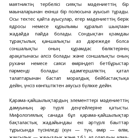
маятниктің тербелісі сияқты мәдениеттің бір
мағыналарынан екінші бір полюсына ауысып тұрады.
Осы тектес қайта ауысулар, егер мәдениеттің берік
ядросы немесе құрылымы құралып шықпаған
жағдайда пайда болады. Сондықтан қоғамдағы
тұрақтылық қаншалықты аз дәрежеде болса
соншалықты оның құрамдас бөліктерінің
арақатынасы әлсіз болады және соншалықты оның
рухани немесе саяси өміріндегі бетбұрыстар
пәрменді болады: адамгершіліктің қатал
талаптарынан бастап моралдық бейбастақтықа
дейін, үнсіз көнгіштіктен аяусыз бүлікке дейін.
Қарама-қайшылықтардың элементтері мәдениеттің
дамуының әр түрлі деңгейлеріне қатысты.
Мифологиялық санада бұл қарама-қайшылықтар
бақталастық жағдайындағы екі әртүрлі бағыттар
тұрғысында түсініледі (күн — түн, өмір — өлім,
жақсылық — жауыздық және т.б.), ал олардың алма-