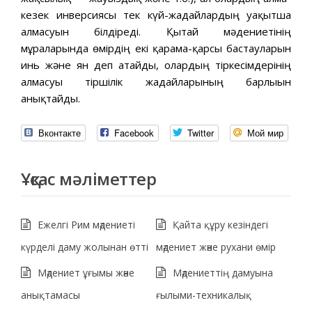
кезек инверсиясы тек күй-жағдайлардың уақытша
алмасуын білдіреді. Қытай мәдениетінің
мұраларында өмірдің екі қарама-қарсы бастауларын
инь және ян деп атайды, олардың тіркесімдерінің
алмасуы тіршілік жағдайларының барлығын
анықтайды.
Вконтакте
Facebook
Twitter
Мой мир
Ұқсас мәліметтер
Ежелгі Рим мәдениеті
Қайта құру кезіндегі
күрделі даму жолынан өтті
мәдениет және рухани өмір
Мәдениет ұғымы және
Мәдениеттің дамуына
анықтамасы
ғылыми-техникалық