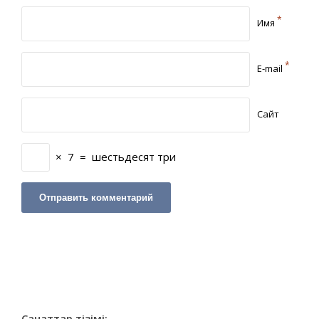
*
Имя
*
E-mail
Сайт
×
7
=
шестьдесят три
Санаттар тізімі: