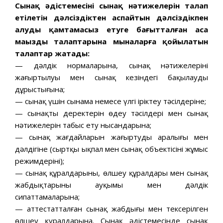
Сынақ әдістемесінің сынақ нәтижелерін талап
етілетін дәлсіздіктен аспайтын дәлсіздікпен
алуды қамтамасыз етуге бағытталған аса
маңызды талаптарына мыналарға қойылатын
талаптар жатады:
— дәлдік нормаларына, сынақ нәтижелерінің
жаңғыртылуы мен сынақ кезіндегі бақылаудың
дұрыстығына;
— сынақ үшін сынама немесе үлгі іріктеу тәсілдеріне;
— сынақтың деректерін өңдеу тәсілдері мен сынақ
нәтижелерін табыс ету нысандарына;
— сынақ жағдайларын жаңғыртудың аралығы мен
дәлдігіне (сыртқы ықпал мен сынақ объектісінің жұмыс
режимдерінің);
— сынақ құралдарының, өлшеу құралдары мен сынақ
жабдықтарының ауқымы мен дәлдік
сипаттамаларына;
— аттестатталған сынақ жабдығы мен тексерілген
өлшеу қүралдарына. Сынақ әдістемесінде сынақ