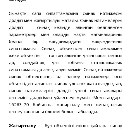
Сынақтың сапа сипаттамасына сынақ нәтижесінің
дәлдігі мен жаңғыртылуы жатады. Сынақ нәтижелерінің
дәлдігі — сынақ кезінде алынған белгіленген
параметрлер мен олардың нақты мағыналарының
белгілі бір жағдайлардағы жақындығының
сипаттамасы. Сынақ объектісінің сипаттамасымен
жеке объектінің — топтан алынған үлгінің сипаттамасы
да, сондай-ақ үлгі тобының статистикалық
сипаттамасы да анықталуы мүмкін. Сынақ нәтижелері
сынақ объектісіне, ал өлшеу нәтижелері осы
объектіден алынған сынақ үлгісіне жататындықтан,
сынақ нәтижелерінің дәлдігі үлгінің сипаттамалары
өлшемінің дәлдігімен үйлеспеуі мүмкін. Мемстандарт
16263-70 бойынша жаңғыртылу мен жинақтылық
өлшеу сапасының өлшемі болып табылады.
Жаңғыртылу
— бұл объектінің екінші қайтара сынау