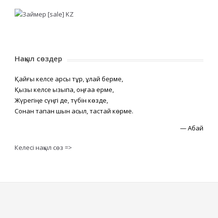
Нақыл сөздер
Қайғы келсе қарсы тұр, құлай берме,
Қызық келсе қызықпа, оңғаққа ерме,
Жүрегіңе сүңгі де, түбін көзде,
Сонан тапқан шын асыл, тастай көрме.
—
Абай
Келесі нақыл сөз =>