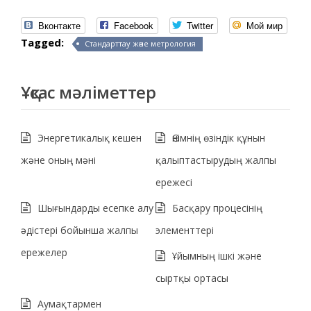
Вконтакте
Facebook
Twitter
Мой мир
Tagged:
Стандарттау және метрология
Ұқсас мәліметтер
Энергетикалық кешен
Өнімнің өзіндік құнын
және оның мәні
қалыптастырудың жалпы
ережесі
Шығындарды есепке алу
Басқару процесінің
әдістері бойынша жалпы
элементтері
ережелер
Ұйымның ішкі және
сыртқы ортасы
Аумақтармен