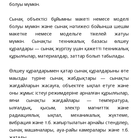
болуы мүмкін.
Сынақ объектісі бұйымның макеті немесе моделі
болуы мүмкін және сынақ нәтижесі бойынша шешім
макетке немесе модельге тікелей жатуы
мүмкін. Сынақтың техникалық базасы өлшеу
құралдары — сынақ жүргізу үшін қажетті техникалық
құрылғылар, материалдар, заттар болып табылады.
Өлшеу құралдарымен қатар сынақ құралдарының өте
маңызды түріне сынақ жабдықтары — сынақтың
жағдайларын жасауға, объектіге ықпал етуге және
оның жұмыс істеуі режимдеріне арналған құрылғылар,
яғни сынақтың жағдайлары — температура,
ылғалдық, қысым, электр магниттік және
радиациялық ықпал, механикалық жүктеме,
вибрация және т.б. жаңғыртылатын арнайы стенділер,
сынақ машиналары, ауа-райы камералары және т.б.
жатады.