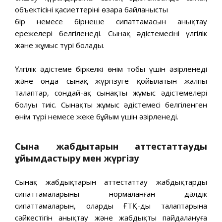
объектісінің қасиеттерінің өзара байланысты
бір немесе бірнеше сипаттамасын анықтау
ережелері белгіленеді. Сынақ әдістемесінің үлгілік
және жұмыс түрі болады.
Үлгілік әдістеме біркелкі өнім тобы үшін әзірленеді
және онда сынақ жүргізуге қойылатын жалпы
талаптар, сондай-ақ сынақтың жұмыс әдістемелері
болуы тиіс. Сынақтың жұмыс әдістемесі белгіленген
өнім түрі немесе жеке бұйым үшін әзірленеді.
Сынақ жабдықтарын аттестаттауды
ұйымдастыру мен жүргізу
Сынақ жабдықтарын аттестаттау жабдықтардың
сипаттамаларының нормаланған дәлдік
сипаттамаларын, олардың ҒТҚ-дың талаптарына
сәйкестігін анықтау және жабдықтың пайдалануға