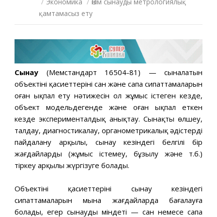
/
Экономика
/
Өнім сынауды метрологиялық
қамтамасыз ету
Сынау
(Мемстандарт 16504-81) — сыналатын
объектінің қасиеттерінің сан және сапа сипаттамаларын
оған ықпал ету нәтижесін ол жұмыс істеген кезде,
объект модельдегенде және оған ықпал еткен
кезде эксперименталдық анықтау. Сынақты өлшеу,
талдау, диагностикалау, органометрикалық әдістерді
пайдалану арқылы, сынау кезіндегі белгілі бір
жағдайларды (жұмыс істемеу, бұзылу және т.б.)
тіркеу арқылы жүргізуге болады.
Объектінің қасиеттерінің сынау кезіндегі
сипаттамаларын мына жағдайларда бағалауға
болады, егер сынаудың міндеті — сан немесе сапа