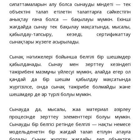
сипаттамаларын алу болса сынаудың міндеті — тек
объектінің талап етілетін талаптарға сәйкестігін
анықтау ғана болса — бақылауы мүмкін. Екінші
жағдайда сынау тек бақылау мақсатында, мысалы,
қабылдау-тапсыру, кезеңді, сертификаттау
сынақтары жүзеге асырылады.
Сынақ нәтижелері бойынша белгілі бір шешімдер
қабылданады. Сынау мен зерттеу кезіндегі
тәжірибенің мазмұны үйлесуі мүмкін, алайда егер ол
қандай да бір шешім қабылдау мақсатында
жүргізілсе, онда сынақ тәжірибе болмайды және
шешімдер де әр түрлі болуы мүмкін.
Сынауда да, мысалы, жаңа материал әзірлеу
процесінде зерттеу элементтері болуы мүмкін.
Сынаудың бір белгісі ретінде белгілі — нақты немесе
модельденетін бір жағдай талап етілуін атауға
болады. Сынақ жүргізу жағдайы деп объектіге