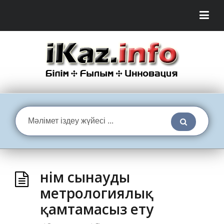
Өнім сынауды
метрологиялық
қамтамасыз ету