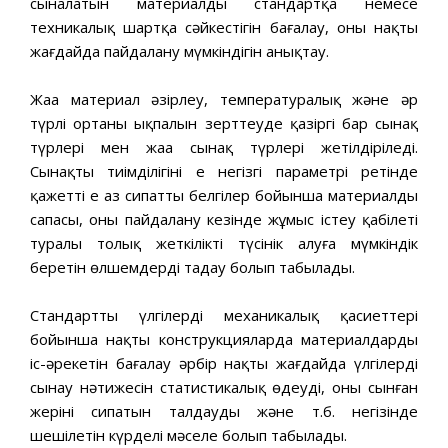
сыналатын материалдың стандартқа немесе
техникалық шартқа сәйкестігін бағалау, оны нақты
жағдайда пайдалану мүмкіндігін анықтау.
Жаңа материал әзірлеу, температуралық және әр
түрлі ортаның ықпалын зерттеуде қазіргі бар сынақ
түрлері мен жаңа сынақ түрлері жетілдіріледі.
Сынақтың тиімділігінің ең негізгі параметрі ретінде
қажетті ең аз сипатты белгілер бойынша материалдың
сапасы, оның пайдалану кезінде жұмыс істеу қабілеті
туралы толық жеткілікті түсінік алуға мүмкіндік
беретін өлшемдерді таңдау болып табылады.
Стандартты үлгілердің механикалық қасиеттері
бойынша нақты конструкцияларда материалдардың
іс-әрекетін бағалау әрбір нақты жағдайда үлгілерді
сынау нәтижесін статистикалық өңдеудің, оның сынған
жерінің сипатын талдаудың және т.б. негізінде
шешілетін күрделі мәселе болып табылады.