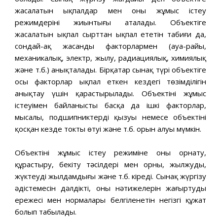
жасалатын ықпалдар мен оның жұмыс істеу
режимдерінің жиынтығы аталады. Объектіге
жасалатын ықпал сырттан ықпал ететін табиғи да,
сондай-ақ жасанды факторлармен (ауа-райы,
механикалық, электр, жылу, радиациялық, химиялық
және т.б.) анықталады. Бірқатар сынақ түрі объектіге
осы факторлар ықпал еткен кездегі төзімділігін
анықтау үшін қарастырылады. Объектінің жұмыс
істеуімен байланысты басқа да ішкі факторлар,
мысалы, подшипниктердің қызуы немесе объектіні
қосқан кезде токтың өтуі және т.б. орын алуы мүмкін.
Объектінің жұмыс істеу режиміне оны орнату,
құрастыру, бекіту тәсілдері мен орны, жылжудың,
жүктеудің жылдамдығы және т.б. кіреді. Сынақ жүргізу
әдістемесін дәлдіктің, оның нәтижелерін жаңғыртудың
ережесі мен нормалары белгіленетін негізгі құжат
болып табылады.