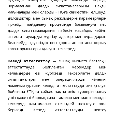
нормаланған дәлдік сипаттамаларының нақты
мағыналары мен олардың ҒТҚ-ға сәйкестігін, өлшеудің
дәлсіздіктері мен сынақ режимдерінің параметрлерін
тіркейді, пайдалану процесінде бақылануға тиіс
дәлдік сипаттамаларының тізбесін жасайды, кейінгі
аттестаттауларды жүргізу әдістері мен құралдарын
белгілейді, қауіпсіздік пен қоршаған ортаны қорғау
талаптарының орындалуын тексереді.
Кезеңді аттестаттау
— сынақ қызметі бастапқы
аттестаттауда белгіленген мерзімдер мен
көлемдерде өзі жүргізеді. Тексерілетін дәлдік
сипаттамалары мен операциялардың көлемінің
номенклатурасын кезеңді аттестаттауда анықталуы
бойынша ҒТҚ-ға сәйкес нақты өнім түрлерін сынау
үшін қажетті барлық сипаттамалар мен мағыналарды
тексеруді қамтамасыз ететіндей шектеуге жол
беріледі. Кезеңді аттестаттауды шектеу