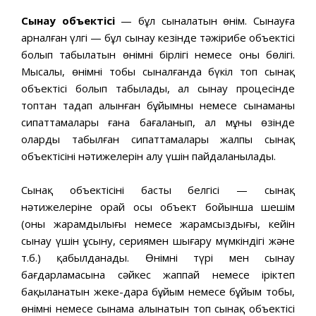
Сынау объектісі
— бұл сыналатын өнім. Сынауға
арналған үлгі — бұл сынау кезінде тәжірибе объектісі
болып табылатын өнімнің бірлігі немесе оның бөлігі.
Мысалы, өнімнің тобы сыналғанда бүкіл топ сынақ
объектісі болып табылады, ал сынау процесінде
топтан таңдап алынған бұйымның немесе сынаманың
сипаттамалары ғана бағаланып, ал мұның өзінде
олардың табылған сипаттамалары жалпы сынақ
объектісінің нәтижелерін алу үшін пайдаланылады.
Сынақ объектісінің басты белгісі — сынақ
нәтижелеріне орай осы объект бойынша шешім
(оның жарамдылығы немесе жарамсыздығы, кейін
сынау үшін ұсыну, сериямен шығару мүмкіндігі және
т.б.) қабылданады. Өнімнің түрі мен сынау
бағдарламасына сәйкес жаппай немесе іріктеп
бақыланатын жеке-дара бұйым немесе бұйым тобы,
өнімнің немесе сынама алынатын топ сынақ объектісі