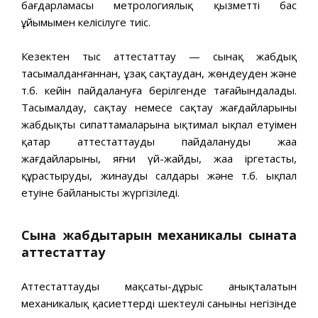
бағдарламасы метрологиялық қызметтің бас
ұйымымен келісілуге тиіс.
Кезектен тыс аттестаттау — сынақ жабдық
тасымалданғаннан, ұзақ сақтаудан, жөндеуден және
т.б. кейін пайдалануға берілгенде тағайындалады.
Тасымалдау, сақтау немесе сақтау жағдайларының
жабдықтың сипаттамаларына ықтимал ықпал етуімен
қатар аттестаттауды пайдаланудың жаңа
жағдайларының, яғни үй-жайдың, жаңа іргетастың,
құрастырудың, жинаудың салдары және т.б. ықпал
етуіне байланысты жүргізіледі.
Сынақ жабдықтарын механикалық сынақта
аттестаттау
Аттестаттаудың мақсаты-дұрыс анықталатын
механикалық қасиеттердің шектеулі санының негізінде