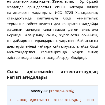
нәтижелерінің жақындығы. Жинақтылық — бұл бірдей
жағдайда орындалатын екінші қайтара өлшеу
нәтижелерінің жақындығы. ИСО 5725 Халықаралық
стандартында қайталануға біздің жинақтылық
терминіне сәйкес келетін дәл көшірілген жағдайда
жасалған сынақтың сипаттамасы деген анықтама
беріледі. Жаңғыртылу сынақ жүргізілетін орынмен,
жағдайлармен, құралдармен, уақытпен байланысты
шектеусіз екінші қайтара қайталаусыз, алайда біздің
Мемстандартпен салыстырғанда бірдей сынақ
эдістері қолданылатын жағдайларды білдіреді.
Сынақ әдістемесін аттестаттаудың
негізгі қағидалары
Мазмұны:
[
Жоспарын жабу
]
1
Сынақ әдістемесін аттестаттаудың негізгі