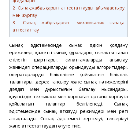
қағидалары
2
Сынақ жабдықтарын аттестаттауды ұйымдастыру
мен жүргізу
3
Сынақ жабдықтарын механикалық сынақта
аттестаттау
Сынақ әдістемесінде сынақ әдісін қолдану
ережелері, қажетті сынақ құралдары, сынақтың талап
етілетін шарттары, сипаттамаларды анықтау
жөніндегі операцияларды орындаудың алгоритмдері,
операторлардың біліктілігіне қойылатын біліктілік
талаптары, дерек тапсыру және сынақ нәтижелерінің
дәлдігі мен дұрыстығын бағалау нысандары,
қауіпсіздік техникасы мен қоршаған ортаны қорғауға
қойылатын талаптар белгіленеді. Сынақ
әдістемесінде сынақ өткізудің режимдері мен реті
анықталады. Сынақ әдістемесі зертелуі, тексерілуі
және аттестаттаудан өтуге тиіс.