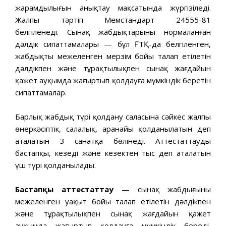
жарамдылығын анықтау мақсатында жүргізіледі.
Жалпы тәртіп Мемстандарт 24555-81
белгіленеді. Сынақ жабдықтарының нормаланған
дәлдік сипаттамалары — бұл ҒТҚ-да белгіленген,
жабдықтың межеленген мерзім бойы талап етілетін
дәлдікпен және тұрақтылықпен сынақ жағдайын
қажет ауқымда жаңғыртып қолдауға мүмкіндік беретін
сипаттамалар.
Барлық жабдық түрі қолдану саласына сәйкес жалпы
өнеркәсіптік, салалық, аранайы қолданылатын деп
аталатын 3 санатқа бөлінеді. Аттестаттаудың
бастапқы, кезеңді және кезектен тыс деп аталатын
үш түрі қолданылады.
Бастапқы аттестаттау
— сынақ жабдығының
межеленген уақыт бойы талап етілетін дәлдікпен
және тұрақтылықпен сынақ жағдайын қажет
ауқымда жаңғыртып қолдауға мүмкіндік береді,