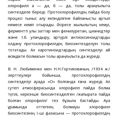
хлорофилл а — да, б — да, толық қараңғылықта
синтезделе береді. Протохлорофиллдің пайда болу
процесі тыныс алу екпінділігіне байланысты артып
немесе кеміп отырады. Әсіресе жылылықтың кемуі,
ферментті улы заттар мен фенилуретан, цианидтер
және т.б. уландыру, әртүрлі антиоксиноидтарды
қолдану протохлорофиллдің биосинтезделуін толық
тоқтатады. Ал каротиноидтардың синтезделуі қай
өсімдікте болмасын толық қараңғылықта да жүреді.
В. Н. Любименко мен Н.Н.Гортикованың /1934 ж./
зерттеулері бойынша, протохлорофиллдің
синтезделуі ауада «О» болғанда ғана жүреді. Ал
сутегі атмосферасында хлорофилл пайда болмақ
түгілі, керісінше биосинтезделген /жапырақта пайда
болған хлорофилл/ тез бұзыла бастайды. Ауа
құрамында оттегінің болмауы хлорофилл
биосинтезінің І-ші фазасына — протохлорофиллдің