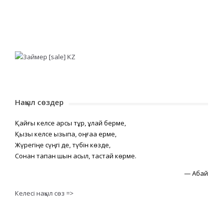
Нақыл сөздер
Қайғы келсе қарсы тұр, құлай берме,
Қызық келсе қызықпа, оңғаққа ерме,
Жүрегіңе сүңгі де, түбін көзде,
Сонан тапқан шын асыл, тастай көрме.
—
Абай
Келесі нақыл сөз =>