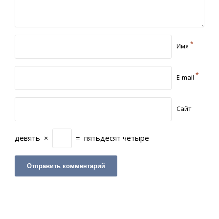
*
Имя
*
E-mail
Сайт
девять
×
=
пятьдесят четыре