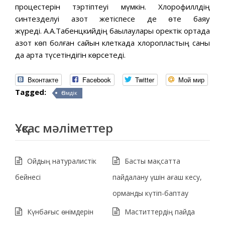
процестерін тэртіптеуі мүмкін. Хлорофиллдің
синтезделуі азот жетіспесе де өте баяу
жүреді. А.А.Табенцкийдің бақылаулары қоректік ортада
азот көп болған сайын клеткада хлоропластың саны
да арта түсетіндігін көрсетеді.
Вконтакте
Facebook
Twitter
Мой мир
Tagged:
Өсімдік
Ұқсас мәліметтер
Ойдың натуралистік
Басты мақсатта
бейнесі
пайдалану үшін ағаш кесу,
орманды күтіп-баптау
Күнбағыс өнімдерін
Маститтердің пайда