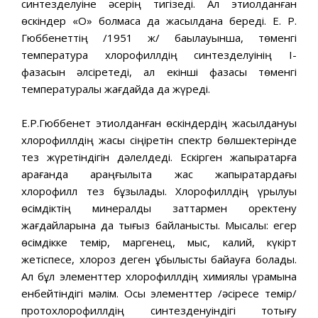
синтезделуіне әсерің тигізеді. Ал этиолданған
өскіндер «О» болмаса да жасылдана береді. Е. Р.
Гюббенеттің /1951 ж/ бақылауынша, төменгі
температура хлорофиллдің синтезделуінің І-
фазасын әлсіретеді, ал екінші фазасы төменгі
температуралық жағдайда да жүреді.
Е.Р.Гюббенет этиолданған өскіндердің жасылдануы
хлорофиллдің жақсы сіңіретін спектр бөлшектерінде
тез жүретіндігін дәлелдеді. Ескірген жапырақтарға
қарағанда қараңғылықта жас жапырақтардағы
хлорофилл тез бұзылады. Хлорофиллдің қүрылуы
өсімдіктің минералды заттармен қоректену
жағдайларына да тығыз байланысты. Мысалы: егер
өсімдікке темір, маргенец, мыс, калий, күкірт
жетіспесе, хлороз деген құбылысты байқауға болады.
Ал бұл элементтер хлорофиллдің химиялық қүрамына
енбейтіндігі мәлім. Осы элементтер /әсіресе темір/
протохлорофиллдің синтезденуіндігі тотығу