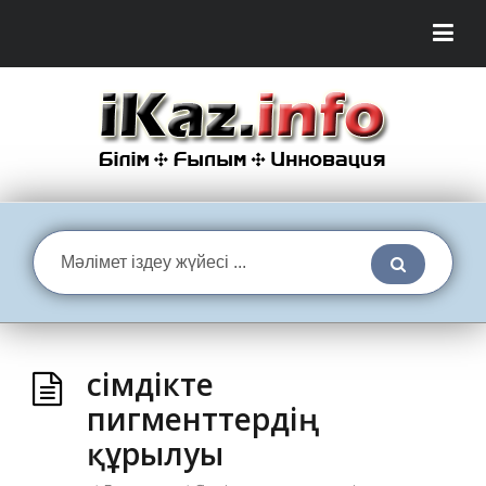
Өсімдікте
пигменттердің
құрылуы