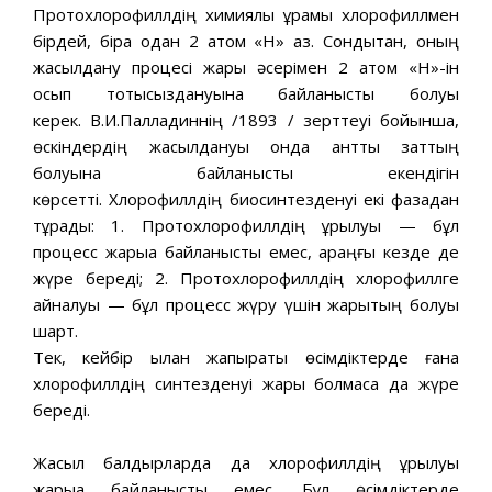
Протохлорофиллдің химиялық құрамы хлорофиллмен
бірдей, бірақ одан 2 атом «Н» аз. Сондықтан, оның
жасылдану процесі жарық әсерімен 2 атом «Н»-ін
қосып тотықсыздануына байланысты болуы
керек. В.И.Палладиннің /1893 / зерттеуі бойынша,
өскіндердің жасылдануы онда қантты заттың
болуына байланысты екендігін
көрсетті. Хлорофиллдің биосинтезденуі екі фазадан
тұрады: 1. Протохлорофиллдің құрылуы — бұл
процесс жарыққа байланысты емес, қараңғы кезде де
жүре береді; 2. Протохлорофиллдің хлорофиллге
айналуы — бұл процесс жүру үшін жарықтың болуы
шарт.
Тек, кейбір қылқан жапырақты өсімдіктерде ғана
хлорофиллдің синтезденуі жарық болмаса да жүре
береді.
Жасыл балдырларда да хлорофиллдің құрылуы
жарыққа байланысты емес. Бұл өсімдіктерде