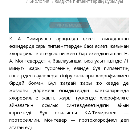
/
Биология
/
Өсімдікте пигменттердің құрылуы
К. А. Тимирязев қараңғыда өскен этиолданған
өскіндерде сары пигменттерден басқа қасиеті жағынан
хлорофиллге өте ұқсас пигмент бар екендігін ашқан. Н.
А. Монтеверденің бақылауынша, қысқа уақыт ішінде /1
минут/ жарық түсіргеннің өзінде бұл пигменттің
спектрдегі сәулелерді сіңіру салалары хлорофиллмен
бірдей болған. Бұл жағдай жарық жоқ кезде де
жоғарғы дәрежелі өсімдіктердің клеткаларында
хлорофиллге жақын, жарық түскенде хлорофиллге
айналатын қосылыс синтезделетіндігін айқын
көрсетеді. Бұл қосылысты К.А.Тимирязев —
протофиллин, Монтевер — протохлорофилл деп
атаған еді.