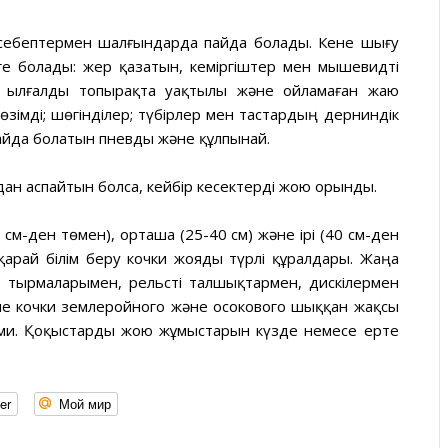
себептермен шалғындарда пайда болады. Кене шығу
уге болады: жер қазатын, кеміргіштер мен мышевидті
ен; ылғалды топырақта уақтылы және ойламаған жаю
зімді; шөгінділер; түбірлер мен тастардың дерниндік
пайда болатын пневды және құлпынай.
дан аспайтын болса, кейбір кесектерді жою орынды.
м-ден төмен), орташа (25-40 см) және ірі (40 см-ден
қарай білім беру кочки жояды түрлі құралдары. Жаңа
не тырмаларымен, рельсті талшықтармен, дискілермен
ные кочки землеройного және осокового шыққан жақсы
ами. Қоқыстарды жою жұмыстарын күзде немесе ерте
er
Мой мир