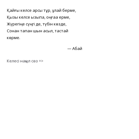
Қайғы келсе қарсы тұр, құлай берме,
Қызық келсе қызықпа, оңғаққа ерме,
Жүрегіңе сүңгі де, түбін көзде,
Сонан тапқан шын асыл, тастай
көрме.
—
Абай
Келесі нақыл сөз =>