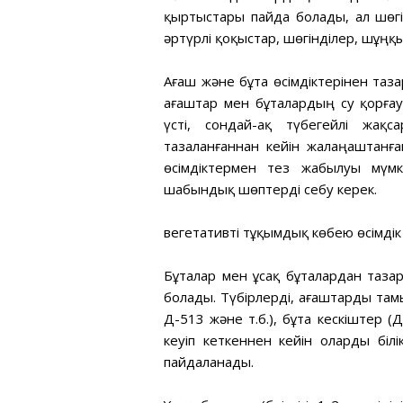
қыртыстары пайда болады, ал шөгі
әртүрлі қоқыстар, шөгінділер, шұңқы
Ағаш және бұта өсімдіктерінен та
ағаштар мен бұталардың су қорға
үсті, сондай-ақ түбегейлі жақс
тазаланғаннан кейін жалаңаштанға
өсімдіктермен тез жабылуы мүмк
шабындық шөптерді себу керек.
вегетативті тұқымдық көбею өсімдік
Бұталар мен ұсақ бұталардан таза
болады. Түбірлерді, ағаштарды там
Д-513 және т.б.), бұта кескіштер (
кеуіп кеткеннен кейін оларды біл
пайдаланады.