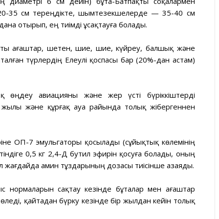
інің диаметрі 6 см дейін) бұта-Батпақты соқалармен
20-35 см тереңдікте, шымтезекшелерде — 35-40 см
на отырып, ең тиімді ұсақтауға болады.
ты ағаштар, шетен, шие, шие, күйреу, балшық және
аталған түрлердің Елеулі қоспасы бар (20%-дан астам)
қ өңдеу авиацияны және жер үсті бүріккіштерді
 жылы және құрғақ ауа райында толық жібергеннен
ріне ОП-7 эмульгаторы қосылады (сұйықтық көлемінің
тіндіге 0,5 кг 2,4-Д бутил эфирін қосуға болады, оның
ұл жағдайда амин тұздарының дозасы тиісінше азаяды.
с нормаларын сақтау кезінде бұталар мен ағаштар
өледі, қайтадан бүрку кезінде бір жылдан кейін толық