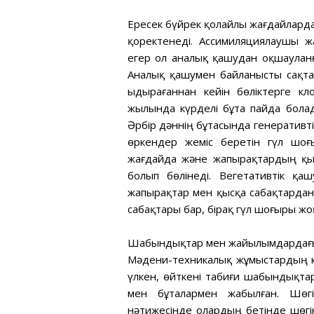
Ересек бүйрек қолайлы жағдайлард
қоректенеді. Ассимиляциялаушы 
егер ол аналық қашудан оқшауланға
Аналық қашумен байланысты сақтау
ыдырағаннан кейін бөліктерге кл
жылында күрделі бұта пайда болад
Әрбір дәннің бұтасында генеративті
өркендер жеміс беретін гүл шоғ
жағдайда және жапырақтардың қы
болып бөлінеді. Вегетативтік қ
жапырақтар мен қысқа сабақтардан
сабақтары бар, бірақ гүл шоғыры жо
Шабындықтар мен жайылымдардағы
Мәдени-техникалық жұмыстардың кө
үлкен, өйткені табиғи шабындықт
мен бұталармен жабылған. Шөг
нәтижесінде олардың бетінде шөгі