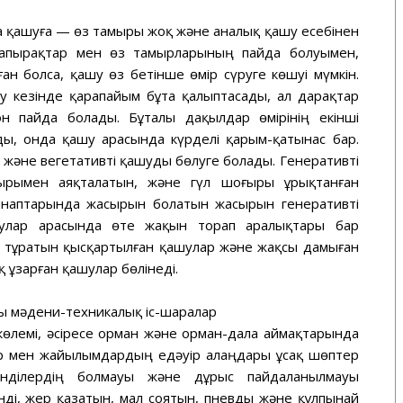
а қашуға — өз тамыры жоқ және аналық қашу есебінен
жапырақтар мен өз тамырларының пайда болуымен,
н болса, қашу өз бетінше өмір сүруге көшуі мүмкін.
 кезінде қарапайым бұта қалыптасады, ал дарақтар
он пайда болады. Бұталы дақылдар өмірінің екінші
ы, онда қашу арасында күрделі қарым-қатынас бар.
 және вегетативті қашуды бөлуге болады. Генеративті
ырымен аяқталатын, және гүл шоғыры ұрықтанған
наптарында жасырын болатын жасырын генеративті
ашулар арасында өте жақын торап аралықтары бар
 тұратын қысқартылған қашулар және жақсы дамыған
қ ұзарған қашулар бөлінеді.
 мәдени-техникалық іс-шаралар
лемі, әсіресе орман және орман-дала аймақтарында
ар мен жайылымдардың едәуір алаңдары ұсақ шөптер
інділердің болмауы және дұрыс пайдаланылмауы
нді, жер қазатын, мал соятын, пневды және құлпынай