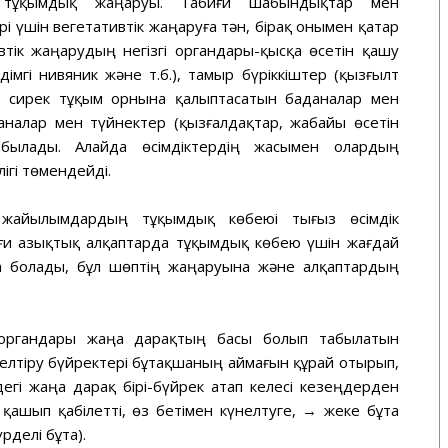
әне тұқымдық жаңаруы. Табиғи шабындықтар мен
үшін вегетативтік жаңаруға тән, бірақ онымен қатар
тік жаңарудың негізгі органдары-қысқа өсетін қашу
дімгі нивяник және т.б.), тамыр бүріккіштер (қызғылт
), сирек тұқым орнына қалыптасатын баданалар мен
аналар мен түйнектер (қызғалдақтар, жабайы өсетін
абылады. Алайда өсімдіктердің жасымен олардың
лігі төмендейді.
н жайылымдардың тұқымдық көбеюі тығыз өсімдік
ғи азықтық алқаптарда тұқымдық көбею үшін жағдай
да болады, бұл шөптің жаңаруына және алқаптардың
 органдары жаңа дарақтың басы болып табылатын
елтіру бүйректері бұтақшаның аймағын құрай отырып,
дегі жаңа дарақ бірі-бүйрек атап келесі кезеңдерден
қашып қабілетті, өз бетімен күнелтуге, → жеке бұта
рделі бұта).