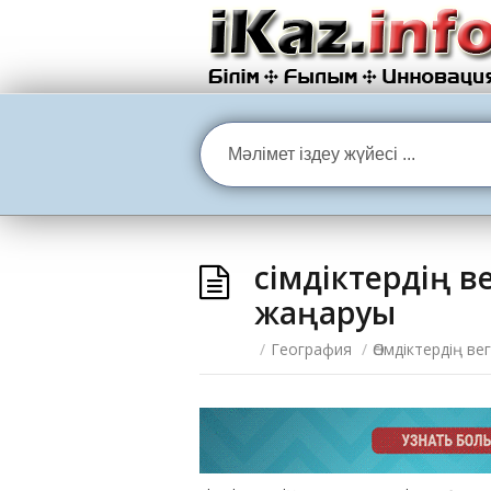
Өсімдіктердің 
жаңаруы
/
География
/
Өсімдіктердің 