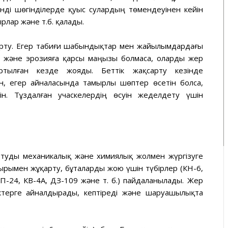
нді шөгінділерде қуыс сулардың төмендеуінен кейін
рлар және т.б. қалады.
зарту. Егер табиғи шабындықтар мен жайылымдардағы
у және эрозияға қарсы маңызы болмаса, оларды жер
артылған кезде жояды. Беттік жақсарту кезінде
н, егер айналасында тамырлы шөптер өсетін болса,
ін. Тұздалған учаскелердің өсуін жеделдету үшін
ртуды механикалық және химиялық жолмен жүргізуге
ырымен жұқарту, бұталарды жою үшін түбірлер (КН-6,
ДП-24, КВ-4А, ДЗ-109 және т. б.) пайдаланылады. Жер
іктерге айналдырады, кептіреді және шаруашылықта