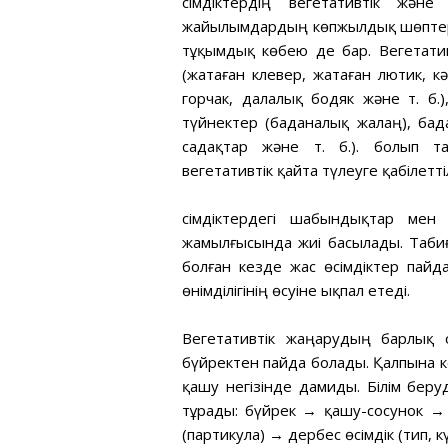
Өсімдіктердің вегетативтік ж
жайылымдардың көпжылдық шөптері 
тұқымдық көбею де бар. Вегетатив
(жатаған клевер, жатаған лютик, кә
горчак, далалық бодяк және т. б.
түйнектер (баданалық жалаң), бад
садақтар және т. б.). болып т
вегетативтік қайта түлеуге қабілетті
Өсімдіктердегі шабындықтар ме
жамылғысында жиі басылады. Таби
болған кезде жас өсімдіктер пай
өнімділігінің өсуіне ықпал етеді.
Вегетативтік жаңарудың барлық
бүйректен пайда болады. Қалпына к
қашу негізінде дамиды. Білім беру
тұрады: бүйрек → қашу-сосунок → 
(партикула) → дербес өсімдік (тип, кү