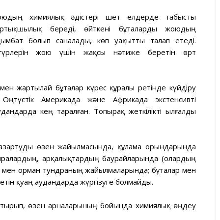
оюдың химиялық әдістері шет елдерде табысты
ртықшылық береді, өйткені бұталарды жоюдың
 қымбат болып саналады, көп уақытты талап етеді.
түрлерін жою үшін жақсы нәтиже беретін өрт
 мен жартылай бұталар күрес құралы ретінде күйдіру
 Оңтүстік Америкада және Африкада экстенсивті
ндарда кең таралған. Топырақ жеткілікті ылғалды
тазартуды өзен жайылмасында, құлама орындарында
жыралардың, арқалықтардың баурайларында (олардың
 мен орман тундраның жайылмаларында; бұталар мен
етін қуаң аудандарда жүргізуге болмайды.
отырып, өзен арналарының бойында химиялық өңдеу