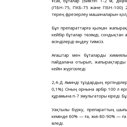
Ұсақ бұталар (биіктігі 1-2 м, дің
(ПБН-75, ПКБ-75 және ПБН-100) 
терең фрезерлеу машиналарын қолда
Бұл препараттарға қылқан жапырақ
кейбір бұталар төзімді, сондықтан 
өсінділерді өңдеу тиімсіз.
Ағаштар мен бұталарды химиялы
пайдалана отырып, жапырақтарды
кейін жүргізіледі.
2,4-Д Аминді тұздардың ерітінділе
0,1%). Оның орнына әрбір 100 л ері
құрамына п-7 эмульгаторы кіреді. Б
Уақтылы бүрку, препараттың шығы
кемінде 60% — ға, жиі-80-90% — ға 
өледі.