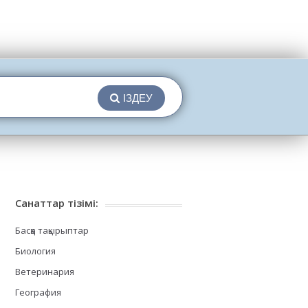
ІЗДЕУ
Санаттар тізімі:
Басқа тақырыптар
Биология
Ветеринария
География