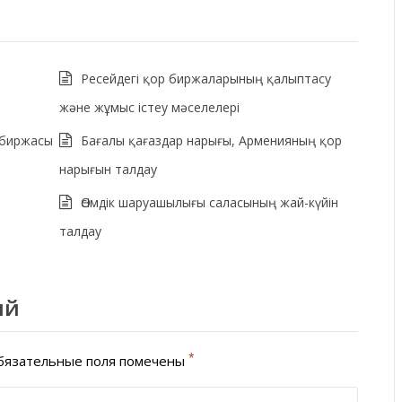
Ресейдегі қор биржаларының қалыптасу
және жұмыс істеу мәселелері
 биржасы
Бағалы қағаздар нарығы, Арменияның қор
нарығын талдау
Өсімдік шаруашылығы саласының жай-күйін
талдау
ий
*
язательные поля помечены