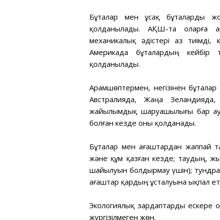
Бұталар мен ұсақ бұталарды ж
қолданылады. АҚШ-та оларға а
механикалық әдістері аз тиімді,
Америкада бұталардың кейбір 
қолданылады.
Арамшөптермен, негізінен бұталар
Австралияда, Жаңа Зеландияда,
жайылымдық шаруашылығы бар ауда
болған кезде оны қолданады.
Бұталар мен ағаштардан жаппай 
және құм қазған кезде; таудың, 
шайылуын болдырмау үшін); тундра
ағаштар қардың ұсталуына ықпал ет
Экологиялық зардаптарды ескере 
жүргізілмеген жөн.