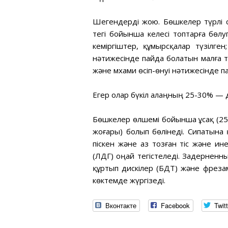
Шегендерді жою. Бөшкелер түрлі 
тегі бойынша келесі топтарға бөл
кеміргіштер, құмырсқалар түзілг
нәтижесінде пайда болатын малға тө
және мхами өсіп-өнуі нәтижесінде 
Егер олар бүкіл алаңның 25-30% — 
Бөшкелер өлшемі бойынша ұсақ (25 с
жоғары) болып бөлінеді. Сипатына 
піскен және аз тозған тіс және и
(ЛДГ) оңай тегістеледі. Задернен
құртып дискілер (БДТ) және фрез
көктемде жүргізеді.
Вконтакте
Facebook
Twitt