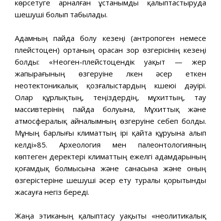
көрсетуге арналған ұстанымды қалыптастыруда
шешуші болып табылады.
Адамның пайда болу кезеңі (антропоген немесе
плейстоцен) ортаның орасан зор өзгерісінің кезеңі
болды: «Неоген-плейстоцендік уақыт — жер
жапырағының өзгеруіне үлкен әсер еткен
неотектоникалық қозғалыстардың күшеюі дәуірі.
Олар құрлықтың, теңіздердің, мұхиттың, тау
массивтерінің пайда болуына, Мұхиттық және
атмосфералық айналымның өзгеруіне себеп болды.
Мұның барлығы климаттың ірі қайта құруына алып
келді»85. Археология мен палеонтологияның
көптеген деректері климаттың ежелгі адамдарының
қоғамдық болмысына және санасына және оның
өзгерістеріне шешуші әсер ету туралы қорытынды
жасауға негіз береді.
Жаңа этиканың қалыптасу уақыты «неолитикалық