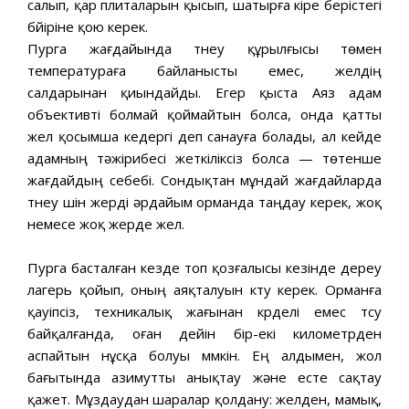
салып, қар плиталарын қысып, шатырға кіре берістегі
бүйіріне қою керек.
Пурга жағдайында түнеу құрылғысы төмен
температураға байланысты емес, желдің
салдарынан қиындайды. Егер қыста Аяз адам
объективті болмай қоймайтын болса, онда қатты
жел қосымша кедергі деп санауға болады, ал кейде
адамның тәжірибесі жеткіліксіз болса — төтенше
жағдайдың себебі. Сондықтан мұндай жағдайларда
түнеу үшін жерді әрдайым орманда таңдау керек, жоқ
немесе жоқ жерде жел.
Пурга басталған кезде топ қозғалысы кезінде дереу
лагерь қойып, оның аяқталуын күту керек. Орманға
қауіпсіз, техникалық жағынан күрделі емес түсу
байқалғанда, оған дейін бір-екі километрден
аспайтын нұсқа болуы мүмкін. Ең алдымен, жол
бағытында азимутты анықтау және есте сақтау
қажет. Мұздаудан шаралар қолдану: желден, мамық,