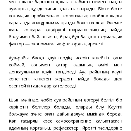
мүмкін және барынша қалаған табиғат немесе нақты
аумақтың құндылығын қалыптастырады. Бірте-бірте
қоғамдық проблемалар экологиялық проблемаларға
қарағанда анағұрлым маңызды болып келеді. Әлемге
жаңа көзқарас өндіруші шаруашылықтың пайда
болуымен байланысты, бірақ бұл басқа материалдық
фактор — экономикалық фактордың әрекеті.
Ауа-райы басқа қауіптердің әсерін күшейтіп қана
қоймай, сонымен қатар адамның өмірі мен
денсаулығына қауіп төндіреді. Ауа райының қаупі
кенеттен, күтпеген жерден пайда болады деп
есептейтін адамдар қателеседі.
Шын мәнінде, әрбір ауа райының өзгеруі белгілі бір
көрінетін белгілер болады, оларды білу Қауіпті
болжауға және оған дайындалуға мүмкіндік береді.
Көп ғасырлы күрес самосохранение қалыптасқан
адамның қорғаныш рефлекстері, үйретті тәсілдеріне