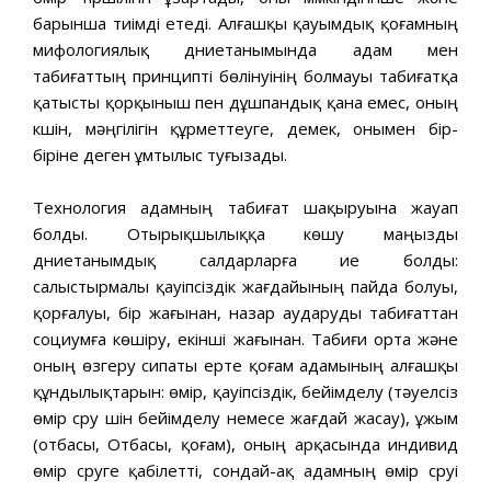
барынша тиімді етеді. Алғашқы қауымдық қоғамның
мифологиялық дүниетанымында адам мен
табиғаттың принципті бөлінуінің болмауы табиғатқа
қатысты қорқыныш пен дұшпандық қана емес, оның
күшін, мәңгілігін құрметтеуге, демек, онымен бір-
біріне деген ұмтылыс туғызады.
Технология адамның табиғат шақыруына жауап
болды. Отырықшылыққа көшу маңызды
дүниетанымдық салдарларға ие болды:
салыстырмалы қауіпсіздік жағдайының пайда болуы,
қорғалуы, бір жағынан, назар аударуды табиғаттан
социумға көшіру, екінші жағынан. Табиғи орта және
оның өзгеру сипаты ерте қоғам адамының алғашқы
құндылықтарын: өмір, қауіпсіздік, бейімделу (тәуелсіз
өмір сүру үшін бейімделу немесе жағдай жасау), ұжым
(отбасы, Отбасы, қоғам), оның арқасында индивид
өмір сүруге қабілетті, сондай-ақ адамның өмір сүруі