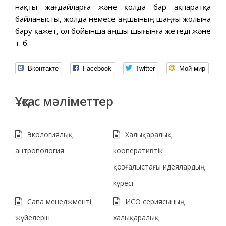
нақты жағдайларға және қолда бар ақпаратқа
байланысты, жолда немесе аңшының шаңғы жолына
бару қажет, ол бойынша аңшы шығынға жетеді және
т. б.
Вконтакте
Facebook
Twitter
Мой мир
Ұқсас мәліметтер
Экологиялық
Халықаралық
антропология
кооперативтік
қозғалыстағы идеялардың
күресі
Сапа менеджменті
ИСО сериясының
жүйелерін
халықаралық