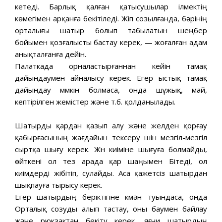
кетеді. Барлық қалған қатысушылар ілмектің
көмегімен арқанға бекітіледі. Жіп созылғанда, бәрінің
орталығы шатыр болып табылатын шеңбер
бойымен қозғалысты бастау керек, — жоғалған адам
анықталғанға дейін.
Палаткада орналастырғаннан кейін тамақ
дайындаумен айналысу керек. Егер ыстық тамақ
дайындау мүмкін болмаса, онда шұжық, май,
кептірілген жемістер және т.б. қолданылады.
Шатырды қардан қазып алу және желден қорғау
қабырғасының жағдайын тексеру үшін мезгіл-мезгіл
сыртқа шығу керек. Жүн киіміне шығуға болмайды,
өйткені ол тез арада қар шаңымен Бітеді, ол
киімдерді жібітіп, сулайды. Аса қажетсіз шатырдан
шықпауға тырысу керек.
Егер шатырдың беріктігіне күмән туындаса, онда
Орталық созуды алып тастау, оны баумен байлау
және рюкзактан бекіту керек, яғни шатырдың