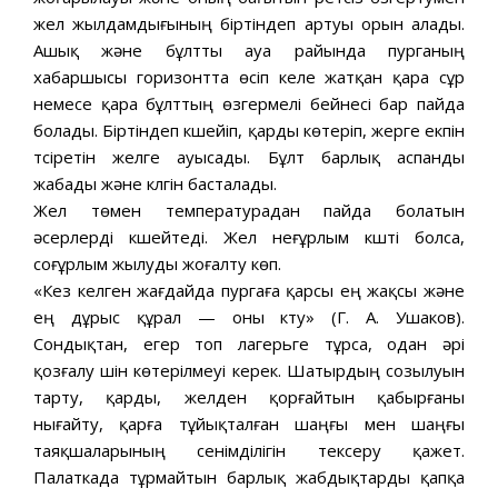
жел жылдамдығының біртіндеп артуы орын алады.
Ашық және бұлтты ауа райында пурганың
хабаршысы горизонтта өсіп келе жатқан қара сұр
немесе қара бұлттың өзгермелі бейнесі бар пайда
болады. Біртіндеп күшейіп, қарды көтеріп, жерге екпін
түсіретін желге ауысады. Бұлт барлық аспанды
жабады және күлгін басталады.
Жел төмен температурадан пайда болатын
әсерлерді күшейтеді. Жел неғұрлым күшті болса,
соғұрлым жылуды жоғалту көп.
«Кез келген жағдайда пургаға қарсы ең жақсы және
ең дұрыс құрал — оны күту» (Г. А. Ушаков).
Сондықтан, егер топ лагерьге тұрса, одан әрі
қозғалу үшін көтерілмеуі керек. Шатырдың созылуын
тарту, қарды, желден қорғайтын қабырғаны
нығайту, қарға тұйықталған шаңғы мен шаңғы
таяқшаларының сенімділігін тексеру қажет.
Палаткада тұрмайтын барлық жабдықтарды қапқа