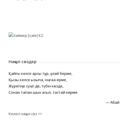
Нақыл сөздер
Қайғы келсе қарсы тұр, құлай берме,
Қызық келсе қызықпа, оңғаққа ерме,
Жүрегіңе сүңгі де, түбін көзде,
Сонан тапқан шын асыл, тастай көрме.
—
Абай
Келесі нақыл сөз =>