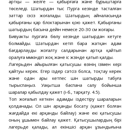
артқы — желге — қабырғаға және бұрыштарға
төселеді. Шатырдан тыс Пурга кезінде тасталған
заттар ізсіз жоғалады. Шатырдың айналасында
қабырғаны қар блоктарынан қою қажет. Қабырғаны
шатырдың басына дейін немесе 20-30 см жоғары.
Бивуакты пургаға бөлу кезінде шатырдан кетуге
болмайды. Шатырдан кетіп бара жатқан адам
бағдарлауды жоғалту салдарынан артқа қайтып
оралуға мүмкіндігі жоқ және іс жүзінде қатып қалды.
Лагерьден айырылған қатысушы өзінің ізімен кері
қайтуы керек. Егер іздер сәтсіз болса, тоқтау керек
және одан ары кетпес үшін шатырды табуға
тырыспаңыз. Уақытша баспана салу бойынша
шаралар қабылдау қажет (і-б., тарқату. 4.5).
Топ жоғалып кеткен адамды іздестіру шараларын
қолданады. Ол үшін арқанды босату (қажет болған
жағдайда екі арқанды байлау) және екі қатысушы
оның ұшымен байлау қажет. Қатысушылардың бірі
лагерьде қалады, ал екіншісі арқан ұзындығына