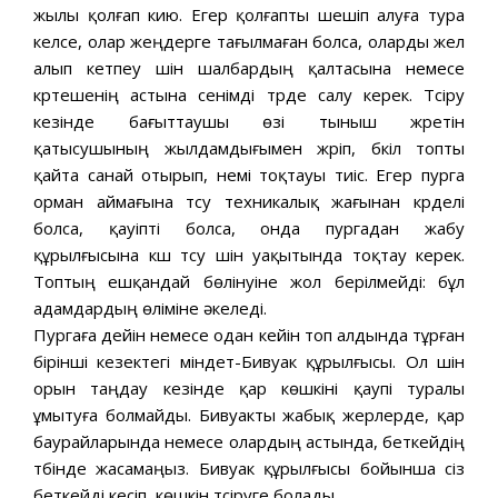
жылы қолғап кию. Егер қолғапты шешіп алуға тура
келсе, олар жеңдерге тағылмаған болса, оларды жел
алып кетпеу үшін шалбардың қалтасына немесе
күртешенің астына сенімді түрде салу керек. Түсіру
кезінде бағыттаушы өзі тыныш жүретін
қатысушының жылдамдығымен жүріп, бүкіл топты
қайта санай отырып, үнемі тоқтауы тиіс. Егер пурга
орман аймағына түсу техникалық жағынан күрделі
болса, қауіпті болса, онда пургадан жабу
құрылғысына күш түсу үшін уақытында тоқтау керек.
Топтың ешқандай бөлінуіне жол берілмейді: бұл
адамдардың өліміне әкеледі.
Пургаға дейін немесе одан кейін топ алдында тұрған
бірінші кезектегі міндет-Бивуак құрылғысы. Ол үшін
орын таңдау кезінде қар көшкіні қаупі туралы
ұмытуға болмайды. Бивуакты жабық жерлерде, қар
баурайларында немесе олардың астында, беткейдің
түбінде жасамаңыз. Бивуак құрылғысы бойынша сіз
беткейді кесіп, көшкін түсіруге болады.