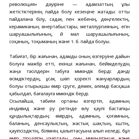
революция» дәуіріне — адамзаттың ұлы
жетістіктерінің пайда болу кезеңіне жатады: отты
пайдалана білу, садақ пен жебенің, дөңгелектің,
керамиканың өнертабыстары, металлургияның, егін
шаруашылығының, үй мал шаруашылығының,
соқаның, тоқыманың және т. б. пайда болуы.
Табиғат, бір жағынан, адамды оның өзгеруіне дайын
болуға мәжбүр етті, екінші жағынан, бейімделудің
жаңа тәсілдерін табуға мүмкіндік берді: дәнді
өсімдіктердің, ұсақ шөп қоректі жануарлардың
болуы отырықшы өмір сүруге, демек, әлемді басқаша
қабылдап, бағалауға мүмкіндік берді.
Осылайша, табиғи ортаны өзгертіп, адамның
индивид және ру ретінде өлу қаупі бастапқы
құндылықтардың: өмірдің, адамның, қоғамның,
баланың, денсаулықтың, жастық шақтың, күштің,
қауіпсіздіктің, білімнің қалыптасуына алып келеді, бұл
өмір тіршілігін ұзартады, оны мүмкіндігінше және