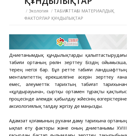
ҚҰНДЫЛЫҚТАР
/
Экология
/
ТАБИҒАТТАҒЫ МАТЕРИАЛДЫҚ
ФАКТОРЛАР ҚҰНДЫЛЫҚТАР
Дүниетанымдық құндылықтарды қалыптастырудағы
табиғи ортаның рөлін зерттеу Біздің ойымызша,
терең негізі бар. Бұл ретте табиғи ландшафттың
менталитеттің ерекшелігіне әсерін зерттеу ғана
емес, әлеуметтік тарихтың табиғат тарихынан
«құлдырауына», сыртқы ортамен тұрақты қақтығыс
процесінде әлемдік қабылдау жүйесінің өзгерістеріне
аксиологиялық талдау жүргізу де маңызды.
Адамзат қоғамының рухани даму тарихына ортаның
ықпал ету факторы және оның дүниетанымы XVIII
ғасырдан бастап ғылымдағы зерттеу тақырыбына