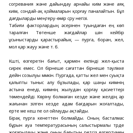
согревания және дайындау арнайы киім және аяқ
киім, сондай-ақ қоймаларын қорғау паналайтын. Бұл
дағдыларды меңгеру-өмір сүру негізі.
Табиғи факторлардың әсерінен туындаған ең көп
таралған Төтенше жағдайлар үшін кейбір
ұсыныстарды қарастырайық — пурга, боран, жел,
мол қар жауу және т. б.
Күшті, өзгеретін бағыт, қармен екпінді жел-қыста
сирек емес. Ол бірнеше сағаттан бірнеше тәулікке
дейін созылуы мүмкін. Пургада, қатты жел мен суықта
қалыпты тыныс алу бұзылады, қар шаңы киімнің
астына енеді, киімнің жылудан қорғау қасиеттері
төмендейді. Көріну болмаған кезде және желдің әр
жағынан үзілген кезде адам бағдарын жоғалтады,
ерте ме кеш пе ол ойлауды ақтайды.
Бірақ пурга кенеттен болмайды. Оның басталмас
бұрын ауа температурасының салыстырмалы түрде
жоғарылауы және оның бағытын ретсіз өзгертумен