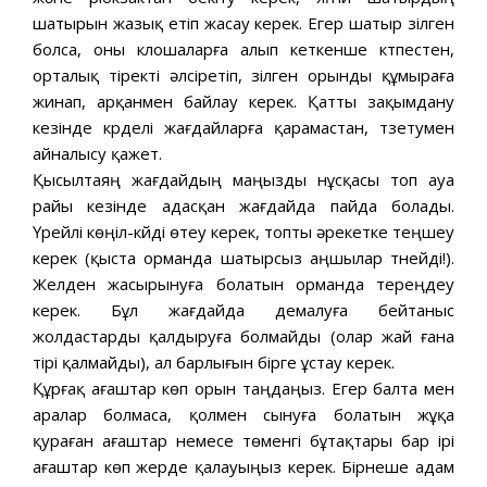
шатырын жазық етіп жасау керек. Егер шатыр үзілген
болса, оны клошаларға алып кеткенше күтпестен,
орталық тіректі әлсіретіп, үзілген орынды құмыраға
жинап, арқанмен байлау керек. Қатты зақымдану
кезінде күрделі жағдайларға қарамастан, түзетумен
айналысу қажет.
Қысылтаяң жағдайдың маңызды нұсқасы топ ауа
райы кезінде адасқан жағдайда пайда болады.
Үрейлі көңіл-күйді өтеу керек, топты әрекетке теңшеу
керек (қыста орманда шатырсыз аңшылар түнейді!).
Желден жасырынуға болатын орманда тереңдеу
керек. Бұл жағдайда демалуға бейтаныс
жолдастарды қалдыруға болмайды (олар жай ғана
тірі қалмайды), ал барлығын бірге ұстау керек.
Құрғақ ағаштар көп орын таңдаңыз. Егер балта мен
аралар болмаса, қолмен сынуға болатын жұқа
қураған ағаштар немесе төменгі бұтақтары бар ірі
ағаштар көп жерде қалауыңыз керек. Бірнеше адам