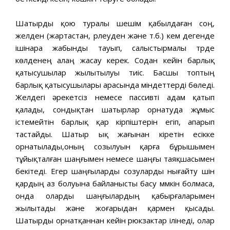
Шатырды қою туралы шешім қабылдаған соң,
желден (жартастан, үрлеуден және т.б.) кем дегенде
ішінара жабынды тауып, салыстырмалы түрде
көлденең алаң жасау керек. Содан кейін барлық
қатысушылар жылытылуы тиіс. Басшы топтың
барлық қатысушылары арасында міндеттерді бөледі.
Желдегі әрекетсіз немесе пассивті адам қатып
қалады, сондықтан шатырлар орнатуда жұмыс
істемейтін барлық қар кірпіштерін егіп, апарып
тастайды. Шатыр ық жағынан кіретін есікке
орнатылады,оның созылуын қарға бұрышымен
тұйықталған шаңғымен немесе шаңғы таяқшасымен
бекітеді. Егер шаңғыларды созуларды нығайту үшін
қардың аз болуына байланысты басу мүмкін болмаса,
онда оларды шаңғылардың қабырғаларымен
жылытады және жоғарыдан қармен қысады.
Шатырды орнатқаннан кейін рюкзактар ілінеді, олар