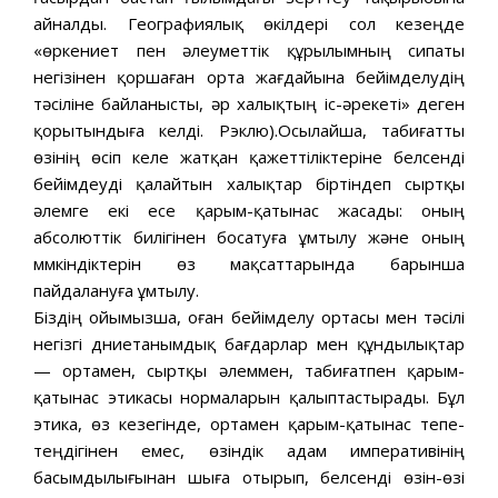
айналды. Географиялық өкілдері сол кезеңде
«өркениет пен әлеуметтік құрылымның сипаты
негізінен қоршаған орта жағдайына бейімделудің
тәсіліне байланысты, әр халықтың іс-әрекеті» деген
қорытындыға келді. Рэклю).Осылайша, табиғатты
өзінің өсіп келе жатқан қажеттіліктеріне белсенді
бейімдеуді қалайтын халықтар біртіндеп сыртқы
әлемге екі есе қарым-қатынас жасады: оның
абсолюттік билігінен босатуға ұмтылу және оның
мүмкіндіктерін өз мақсаттарында барынша
пайдалануға ұмтылу.
Біздің ойымызша, оған бейімделу ортасы мен тәсілі
негізгі дүниетанымдық бағдарлар мен құндылықтар
— ортамен, сыртқы әлеммен, табиғатпен қарым-
қатынас этикасы нормаларын қалыптастырады. Бұл
этика, өз кезегінде, ортамен қарым-қатынас тепе-
теңдігінен емес, өзіндік адам императивінің
басымдылығынан шыға отырып, белсенді өзін-өзі