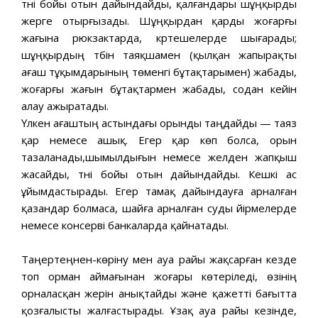
түні бойы отын дайындайды, қалғандары шұңқырды
жерге отырғызады. Шұңқырдан қарды жоғарғы
жағына рюкзактарда, күртешелерде шығарады;
шұңқырдың түбін таяқшамен (қылқан жапырақты
ағаш тұқымдарының төменгі бұтақтарымен) жабады,
жоғарғы жағын бұтақтармен жабады, содан кейін
алау ажыратады.
Үлкен ағаштың астындағы орынды таңдайды — таяз
қар немесе ашық. Егер қар көп болса, орын
тазаланады,шымылдығын немесе желден жапқыш
жасайды, түні бойы отын дайындайды. Кешкі ас
ұйымдастырады. Егер тамақ дайындауға арналған
қазандар болмаса, шайға арналған суды үйірмелерде
немесе консерві банкаларда қайнатады.
Таңертеңнен-көріну мен ауа райы жақсарған кезде
топ орман аймағынан жоғары көтеріледі, өзінің
орналасқан жерін анықтайды және қажетті бағытта
қозғалысты жалғастырады. Ұзақ ауа райы кезінде,