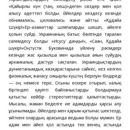
«Қайырлы күн (таң, кеш)»деген сөздер мен қол
алысу әдеттегі болды. Әйелдер кездесу кезінде
обнимались, целовались және айтты: «Құдайға
Шүкір!»Ер-азаматтар шляпаларды шешіп, әйелге
қолын сүйді. Украинаның батыс бөлігінде таралған
сәлемдесу болды: «Исусу даңқы!», «Саған, Құдайға
шүкір!»Оңтүстік Буковинада үйлену рәсімдері
кезінде жас қызылша мен қызылша аяғын сүйудің
архаикалық дәстүрі сақталған. Украиндықтардың
дүниетанымдық көзқарастарына сәйкес, кез келген
физикалық жанасу сиқырлы күштің берілуін білдіреді
— оң немесе теріс. Осыны ескере отырып, халық
біртіндеп қауіпті байланыстарды болдырмауға
қатысты кейбір стереотиптерді қалыптастырды.
Мысалы, жаман беделге ие адамдарды қарсы алу
ұсынылмады. Әйелдер мен қарым-қатынас шектелді,
өйткені олардың арасында ведьма болуы мүмкін. Ер
адам мен әйел қол астында тек венец астында