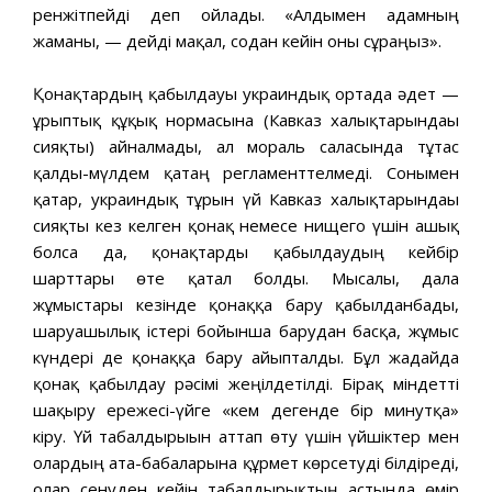
ренжітпейді деп ойлады. «Алдымен адамның
жаманы, — дейді мақал, содан кейін оны сұраңыз».
Қонақтардың қабылдауы украиндық ортада әдет —
ғұрыптық құқық нормасына (Кавказ халықтарындағы
сияқты) айналмады, ал мораль саласында тұтас
қалды-мүлдем қатаң регламенттелмеді. Сонымен
қатар, украиндық тұрғын үй Кавказ халықтарындағы
сияқты кез келген қонақ немесе нищего үшін ашық
болса да, қонақтарды қабылдаудың кейбір
шарттары өте қатал болды. Мысалы, дала
жұмыстары кезінде қонаққа бару қабылданбады,
шаруашылық істері бойынша барудан басқа, жұмыс
күндері де қонаққа бару айыпталды. Бұл жағдайда
қонақ қабылдау рәсімі жеңілдетілді. Бірақ міндетті
шақыру ережесі-үйге «кем дегенде бір минутқа»
кіру. Үй табалдырығын аттап өту үшін үйшіктер мен
олардың ата-бабаларына құрмет көрсетуді білдіреді,
олар сенуден кейін табалдырықтың астында өмір