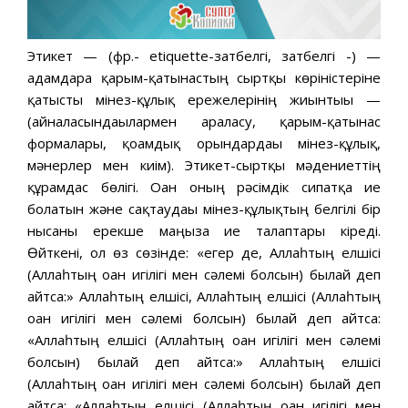
Этикет — (фр.- etiquette-затбелгі, затбелгі -) —
адамдарға қарым-қатынастың сыртқы көріністеріне
қатысты мінез-құлық ережелерінің жиынтығы —
(айналасындағылармен араласу, қарым-қатынас
формалары, қоғамдық орындардағы мінез-құлық,
мәнерлер мен киім). Этикет-сыртқы мәдениеттің
құрамдас бөлігі. Оған оның рәсімдік сипатқа ие
болатын және сақтаудағы мінез-құлықтың белгілі бір
нысаны ерекше маңызға ие талаптары кіреді.
Өйткені, ол өз сөзінде: «егер де, Аллаһтың елшісі
(Аллаһтың оған игілігі мен сәлемі болсын) былай деп
айтса:» Аллаһтың елшісі, Аллаһтың елшісі (Аллаһтың
оған игілігі мен сәлемі болсын) былай деп айтса:
«Аллаһтың елшісі (Аллаһтың оған игілігі мен сәлемі
болсын) былай деп айтса:» Аллаһтың елшісі
(Аллаһтың оған игілігі мен сәлемі болсын) былай деп
айтса: «Аллаһтың елшісі (Аллаһтың оған игілігі мен