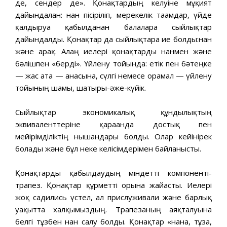
де, сендер де». Қонақтардың келуіне мұқият
дайындалған: нан пісіріліп, мерекелік тағамдар, үйде
қалдыруға қабылданған балаларға сыйлықтар
дайындалды. Қонақтар да сыйлықтарға ие болды:нан
және арақ. Алаң иелері қонақтарды нанмен және
бәлішпен «берді». Үйлену тойында: етік пен бәтеңке
— жас ата — анасына, сүлгі немесе орамал — үйлену
тойының шамы, шатыры-әже-күйік.
Сыйлықтар экономикалық құндылықтың
эквиваленттеріне қарағанда достық пен
мейірімділіктің нышандары болды. Олар кейінірек
болады және бұл неке келісімдерімен байланысты.
Қонақтарды қабылдаудың міндетті компоненті-
трапез. Қонақтар құрметті орынға жайғасты. Иелері
жоқ садились үстел, ал прислуживали және барлық
уақытта халқымыздың. Трапезаның аяқталуына
белгі тұзбен нан салу болды. Қонақтар «нанға, тұзға,