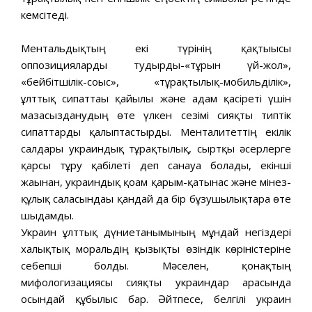
кемсітеді.
Ментальдықтың екі түрінің қақтығысы
оппозицияларды тудырды-«тұрғын үй-жол»,
«бейбітшілік-соғыс», «тұрақтылық-мобильділік»,
ұлттық сипаттағы қайғылы және адам қасіреті үшін
мазасызданудың өте үлкен сезімі сияқты типтік
сипаттарды қалыптастырды. Менталитеттің екілік
салдары украиндық тұрақтылық, сыртқы әсерлерге
қарсы тұру қабілеті деп санауға болады, екінші
жағынан, украиндық қоғам қарым-қатынас және мінез-
құлық саласындағы қандай да бір бұзушылықтарға өте
шыдамды.
Украин ұлттық дүниетанымының мұндай негіздері
халықтық моральдің қызықты өзіндік көріністеріне
себепші болды. Мәселен, қонақтың
мифологизациясы сияқты украиндар арасында
осындай құбылыс бар. Әйтпесе, белгілі украин