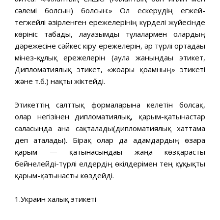
сәлемі болсын) болсын:» Ол ескерудің егжей-
тегжейлі әзірленген ережелерінің күрделі жүйесінде
көрініс табады, лауазымды тұлғалармен олардың
дәрежесіне сәйкес кіру ережелерін, әр түрлі ортадағы
мінез-құлық ережелерін (аула жанындағы этикет,
Дипломатиялық этикет, «жоғары қоғамның» этикеті
және т.б.) нақты жіктейді.
Этикеттің салттық формаларына келетін болсақ,
олар негізінен дипломатиялық, қарым-қатынастар
саласында ғана сақталады(дипломатиялық хаттама
деп аталады). Бірақ олар да адамдардың өзара
қарым — қатынасындағы жаңа көзқарасты
бейнелейді-түрлі елдердің өкілдерімен тең құқықты
қарым-қатынасты көздейді.
1.Украин халық этикеті