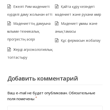
Ежелгі Рим мәдениеті
Қайта құру кезіндегі
күрделі даму жолынан өтті
мәдениет және рухани өмір
Мәдениеттің дамуына
Мәдениет ұғымы және
ғылыми-техникалық
анықтамасы
прогрестің әсері
Құс фермасын жобалау
Жерді агроэкологиялық
топтастыру
Добавить комментарий
Ваш e-mail не будет опубликован.
Обязательные
*
поля помечены