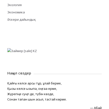
Экология
Экономика
Әскери дайындық
Нақыл сөздер
Қайғы келсе қарсы тұр, құлай берме,
Қызық келсе қызықпа, оңғаққа ерме,
Жүрегіңе сүңгі де, түбін көзде,
Сонан тапқан шын асыл, тастай көрме.
—
Абай