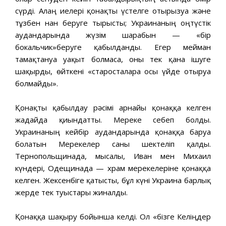
сүрді. Алаң иелері қонақты үстелге отырғызуға және
тұзбен нан беруге тырысты; Украинаның оңтүстік
аудандарында жүзім шарабын — «бір
бокальчик»беруге қабылданды. Егер мейман
тамақтануға уақыт болмаса, оны тек қана ішуге
шақырды, өйткені «старосталарға осы үйде отыруға
болмайды».
Қонақты қабылдау рәсімі арнайы қонаққа келген
жағдайда қиындатты. Мереке себеп болды.
Украинаның кейбір аудандарында қонаққа баруға
болатын Мерекелер саны шектеліп қалды.
Тернопольщинада, мысалы, Иван мен Михаил
күндері, Одещинада — храм мерекелеріне қонаққа
келген. Жексенбіге қатысты, бұл күні Украина барлық
жерде тек туыстары жиналды.
Қонаққа шақыру бойынша келді. Ол «бізге Келіңдер