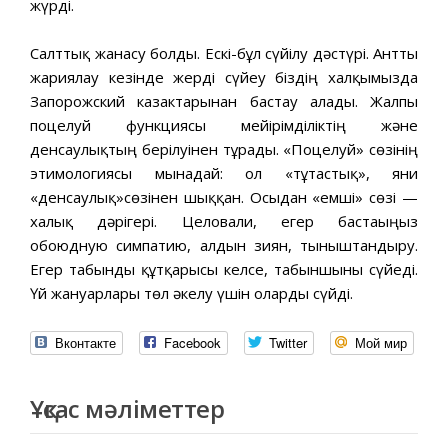
жүрді.
Салттық жанасу болды. Ескі-бұл сүйілу дәстүрі. Антты
жариялау кезінде жерді сүйеу біздің халқымызда
Запорожский казактарынан бастау алады. Жалпы
поцелуй функциясы мейірімділіктің және
денсаулықтың берілуінен тұрады. «Поцелуй» сөзінің
этимологиясы мынадай: ол «тұтастық», яғни
«денсаулық»сөзінен шыққан. Осыдан «емші» сөзі —
халық дәрігері. Целовали, егер бастағыңыз
обоюдную симпатию, алдын зиян, тыныштандыру.
Егер табынды құтқарғысы келсе, табыншыны сүйеді.
Үй жануарлары төл әкелу үшін оларды сүйді.
Вконтакте
Facebook
Twitter
Мой мир
Ұқсас мәліметтер