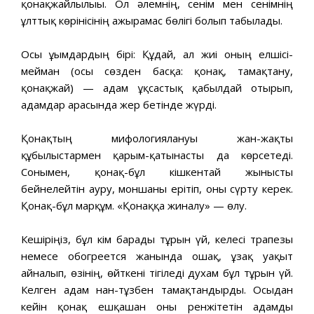
қонақжайлылығы. Ол әлемнің, сенім мен сенімнің
ұлттық көрінісінің ажырамас бөлігі болып табылады.
Осы ұғымдардың бірі: Құдай, ал жиі оның елшісі-
мейман (осы сөзден басқа: қонақ, тамақтану,
қонақжай) — адам ұқсастық қабылдай отырып,
адамдар арасында жер бетінде жүрді.
Қонақтың мифологиялануы жан-жақты
құбылыстармен қарым-қатынасты да көрсетеді.
Сонымен, қонақ-бұл кішкентай жынысты
бейнелейтін ауру, моншаны ерітіп, оны сүрту керек.
Қонақ-бұл марқұм. «Қонаққа жиналу» — өлу.
Кешіріңіз, бұл кім барады тұрғын үй, келесі трапезы
немесе обогреется жанында ошақ, ұзақ уақыт
айналып, өзінің, өйткені тігіледі духам бұл тұрғын үй.
Келген адам нан-тұзбен тамақтандырды. Осыдан
кейін қонақ ешқашан оны ренжітетін адамды