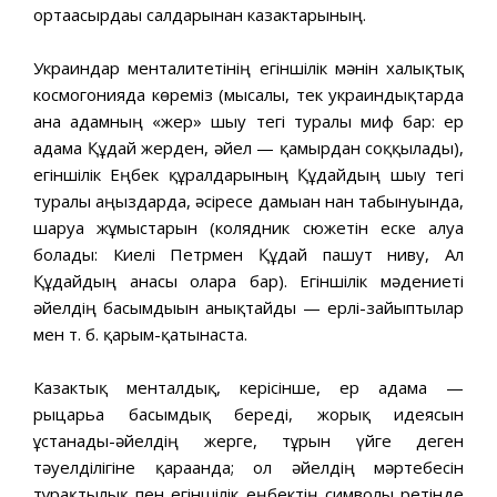
ортағасырдағы салдарынан казактарының.
Украиндар менталитетінің егіншілік мәнін халықтық
космогонияда көреміз (мысалы, тек украиндықтарда
ғана адамның «жер» шығу тегі туралы миф бар: ер
адамға Құдай жерден, әйел — қамырдан соққылады),
егіншілік Еңбек құралдарының Құдайдың шығу тегі
туралы аңыздарда, әсіресе дамыған нан табынуында,
шаруа жұмыстарын (колядник сюжетін еске алуға
болады: Киелі Петрмен Құдай пашут ниву, Ал
Құдайдың анасы оларға бар). Егіншілік мәдениеті
әйелдің басымдығын анықтайды — ерлі-зайыптылар
мен т. б. қарым-қатынаста.
Казактық менталдық, керісінше, ер адамға —
рыцарьға басымдық береді, жорық идеясын
ұстанады-әйелдің жерге, тұрғын үйге деген
тәуелділігіне қарағанда; ол әйелдің мәртебесін
тұрақтылық пен егіншілік еңбектің символы ретінде