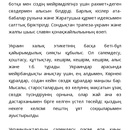
ботқа мен сіздің мейірімділігіңіз үшін рахмет»деген
сөздермен алғысын білдірді. Барлық кісілер ата-
бабалар рухына және Жаратушыға құрмет идеясымен
салттық біріктірілді. Сондықтан трапеза-украин және
жалпы шығыс славян қонақжайлылығының өзегі.
Украин халық этикетінің басқа беті-бұл
қайырымдылық сияқты құбылыс. Ол сәлемдесу,
қоштасу, құттықтау, кешірім, кешірім, кешірім, алғыс
және т.б. тұрады. Украиндар арасында
мейірбандықты анықтау үшін, ең алдымен, Көрнекі
құралдар, содан кейін сөздік құралдар маңызы бар.
Мысалы, старосталардың өз келуінің мақсатын ұзақ
сөздік түсіндіруінің орнына, олар жай ғана өз
дастарханымен бірге келген үстел төсейді; қыздың
некеге келісімі пештің ұят соққыларымен
ауыстырылды.
Украиндықтардың сәлемдесу рәсімі өте қиын.