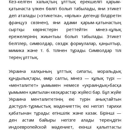
Кез-келген халықтың ұлттық ерекшелігі қарым-
қатынаста үлкен бөлігі болып табылады, яғни этикет
деп аталады («этикетка», «ярлык» дегенді білдіретін
француз сөзінен), яғни адами қарым-қатынастың
сыртқы көріністерін реттейтін мінез-құлық
ережелерінің жиынтығы болып табылады. Этикет
белгілер, символдар, сөздік формулалар, қаңылтыр,
мимика және т. б. тілінен тұрады. Символдар тілі
терең ұлттық.
Украина халқының ұлттық сипаты, моральдық
құндылықтары, өмір салты, мінез — құлық түрі —
«менталитет» ұғымымен немесе «украиндық»басқа
ұғымымен қамтылған көзқарастар жүйесі бар. Бұл жүйе
Украина менталитетінің екі түрін анықтайтын
дәстүрлі-тұрмыстық мәдениеттің екі негізгі тарихи
қабатынан тұрады: егіншілік және казак. Бірінші —
ден астам байырғы негізге алады тереңдігін
индоевропейской мәдениет, екінші қалыптасты