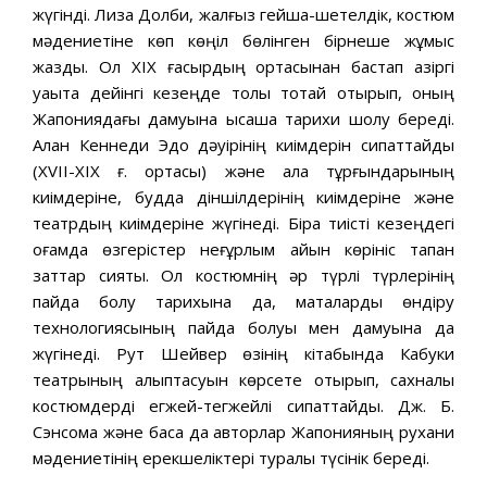
жүгінді. Лиза Долби, жалғыз гейша-шетелдік, костюм
мәдениетіне көп көңіл бөлінген бірнеше жұмыс
жазды. Ол XIX ғасырдың ортасынан бастап қазіргі
уақытқа дейінгі кезеңде толық тоқтай отырып, оның
Жапониядағы дамуына қысқаша тарихи шолу береді.
Алан Кеннеди Эдо дәуірінің киімдерін сипаттайды
(XVII-XIX ғ. ортасы) және қала тұрғындарының
киімдеріне, будда діншілдерінің киімдеріне және
театрдың киімдеріне жүгінеді. Бірақ тиісті кезеңдегі
қоғамда өзгерістер неғұрлым айқын көрініс тапқан
заттар сияқты. Ол костюмнің әр түрлі түрлерінің
пайда болу тарихына да, маталарды өндіру
технологиясының пайда болуы мен дамуына да
жүгінеді. Рут Шейвер өзінің кітабында Кабуки
театрының қалыптасуын көрсете отырып, сахналық
костюмдерді егжей-тегжейлі сипаттайды. Дж. Б.
Сэнсома және басқа да авторлар Жапонияның рухани
мәдениетінің ерекшеліктері туралы түсінік береді.