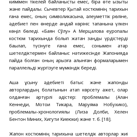
киімімен тікелей байланысты емес, бірақ өте қызықты
және пайдалы. Сычевтер Қытай костюмінің тарихын
ғана емес, оның символикасына, әлеуметтік рөліне,
әдебиет пен өнерде қандай көрініс тапқанына үлкен
көңіл бөледі. «Баян Сўлу» Ақ Мерцалова еуропалық
костюм тарихында болып жатқан заңды үрдістерді
бақылап, түсінуге ғана емес, сонымен қатар
шетелдіктермен байланыс нәтижесінде Жапонияда
пайда болған оның қарызға алынған формаларымен
параллельді жүргізуге мүмкіндік береді.
Аша ұсыну әдебиеті батыс және жапондық
авторлардың болатынын атап көрсету қажет, олар
қолданған әртүрлі әдістер: проблемалы (Алан
Кеннеди, Мотои Тикара, Маруяма Нобухико),
проблемалық-хронологиялық (Лиза Долби, Хелен
Бентон Миних, Хигути Киеюки) және т. б. [18].
Жапон костюмінің тарихына шетелдік авторлар жиі