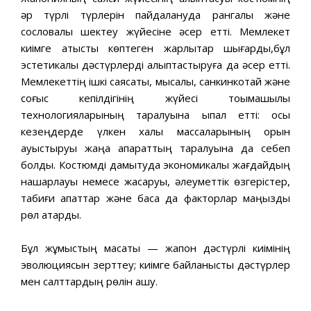
әр түрлі түрлерін пайдалануда рангалық және
сословалық шектеу жүйесіне әсер етті. Мемлекет
киімге қатысты көптеген жарлықтар шығарды,бұл
эстетикалық дәстүрлерді қалыптастыруға да әсер етті.
Мемлекеттің ішкі саясаты, мысалы, санкинкотай және
соғыс кепілдігінің жүйесі тоқымашылық
технологияларының таралуына ықпал етті: осы
кезеңдерде үлкен халық массаларының орын
ауыстыруы жаңа ақпараттың таралуына да себеп
болды. Костюмді дамытуда экономикалық жағдайдың
нашарлауы немесе жақсаруы, әлеуметтік өзгерістер,
табиғи апаттар және басқа да факторлар маңызды
рөл атқарды.
Бұл жұмыстың мақсаты — жапон дәстүрлі киімінің
эволюциясын зерттеу; киімге байланысты дәстүрлер
мен салттардың рөлін ашу.