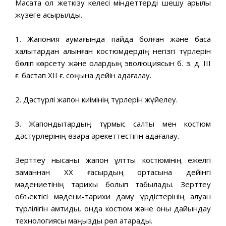
Мақсатқа қол жеткізу келесі міндеттерді шешу арқылы
жүзеге асырылды.
1. Жапония аумағында пайда болған және басқа
халықтардан алынған костюмдердің негізгі түрлерін
бөліп көрсету және олардың эволюциясын б. з. д. III
ғ. бастап XII ғ. соңына дейін қадағалау.
2. Дәстүрлі жапон киімінің түрлерін жүйелеу.
3. Жапондықтардың тұрмыс салты мен костюм
дәстүрлерінің өзара әрекеттестігін қадағалау.
Зерттеу нысаны жапон ұлттық костюмінің ежелгі
заманнан ХХ ғасырдың ортасына дейінгі
мәдениетінің тарихы болып табылады. Зерттеу
объектісі мәдени-тарихи даму үрдістерінің алуан
түрлілігін қамтиды, онда костюм және оны дайындау
технологиясы маңызды рөл атқарады.