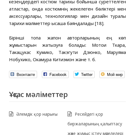
кезеңдердегі костюм тарихы бойынша суреттелген
атластар, онда костюмнің жекелеген бөліктері мен
аксессуарлары, технологиялар мен дизайн туралы
тарихи мәліметтер қысқаша баяндалады [18].
Бірінші топқа жапон авторларының ең көп
жұмыстарын жатқызуға болады: Мотои Ткара,
Такацукас Кумико, Такэгути Дзюнко, Маруяма
Нобухико, Окамура Китиэмон және т. б.
Вконтакте
Facebook
Twitter
Мой мир
Ұқсас мәліметтер
Әлемдік қор нарығы
Ресейдегі қор
биржаларының қалыптасу
және жұмыс істеу мәселелері