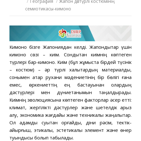
/
География
/
Жапон дәстүрлі костюмінің
семиотикасы-кимоно
Кимоно бізге Жапониядан келді. Жапондықтар үшін
кимоно сөзі – киім. Сондықтан киімнің көптеген
түрлері бар-кимоно. Киім (бұл жұмыста бірдей түсінік
– костюм) – әр түрлі халықтардың материалдық,
сонымен қатар рухани мәдениетінің бір бөлігі ғана
емес, өркениеттің ең бастауынан олардың
дәстүрлері мен дүниетанымын таңқалдырады.
Киімнің эволюциясына көптеген факторлар әсер етті:
климат, жергілікті дәстүрлер және шетелдік қарыз
алу, экономика жағдайы және техникалық жаңалықтар.
Ол адамды суықтан қорғайды, діни рәсім, тектік-
айырғыш, этикалық, эстетикалық элемент және өнер
туындысы болып табылады.