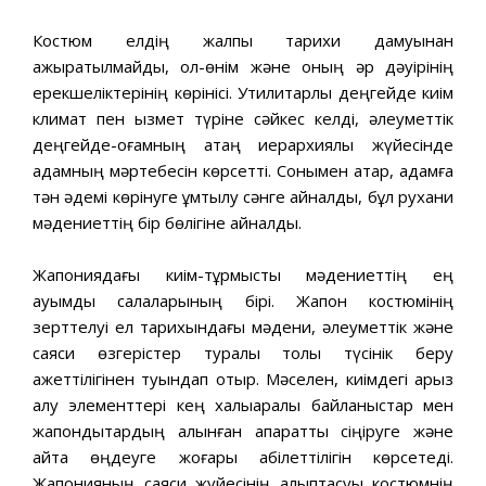
Костюм елдің жалпы тарихи дамуынан
ажыратылмайды, ол-өнім және оның әр дәуірінің
ерекшеліктерінің көрінісі. Утилитарлық деңгейде киім
климат пен қызмет түріне сәйкес келді, әлеуметтік
деңгейде-қоғамның қатаң иерархиялық жүйесінде
адамның мәртебесін көрсетті. Сонымен қатар, адамға
тән әдемі көрінуге ұмтылу сәнге айналды, бұл рухани
мәдениеттің бір бөлігіне айналды.
Жапониядағы киім-тұрмыстық мәдениеттің ең
ауқымды салаларының бірі. Жапон костюмінің
зерттелуі ел тарихындағы мәдени, әлеуметтік және
саяси өзгерістер туралы толық түсінік беру
қажеттілігінен туындап отыр. Мәселен, киімдегі қарыз
алу элементтері кең халықаралық байланыстар мен
жапондықтардың алынған ақпаратты сіңіруге және
қайта өңдеуге жоғары қабілеттілігін көрсетеді.
Жапонияның саяси жүйесінің қалыптасуы костюмнің