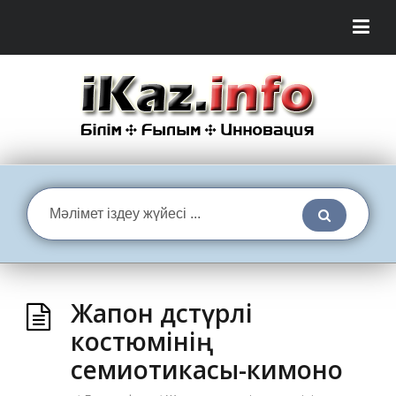
Жапон дәстүрлі
костюмінің
семиотикасы-кимоно