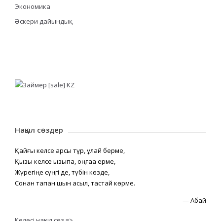
Экономика
Әскери дайындық
Нақыл сөздер
Қайғы келсе қарсы тұр, құлай берме,
Қызық келсе қызықпа, оңғаққа ерме,
Жүрегіңе сүңгі де, түбін көзде,
Сонан тапқан шын асыл, тастай көрме.
—
Абай
Келесі нақыл сөз =>