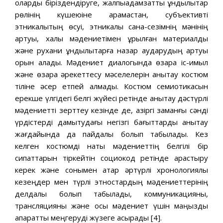
оларды біріздендіруге, жалпыадамзаттық құндылықтар
рөлінің күшеюіне қарамастан, субъективті
этникалықтың өсуі, этникалық сана-сезімнің мәнінің
артуы, халық мәдениетімен құрылған материалдық
және рухани құндылықтарға назар аударудың артуы
орын алады. Мәдениет диалогында өзара іс-қимыл
және өзара әрекеттесу мәселелерін анықтау костюм
тіліне әсер етпей алмады. Костюм семиотикасын
ерекше үлгідегі белгі жүйесі ретінде анықтау дәстүрлі
мәдениетті зерттеу кезінде де, қазіргі заманғы сәнді
үрдістерді дамытудағы негізгі бағыттарды анықтау
жағдайында да пайдалы болып табылады. Кез
келген костюмді нақты мәдениеттің белгілі бір
сипаттарын тіркейтін социокод ретінде қарастыру
керек және сонымен қатар әртүрлі хронологиялық
кезеңдер мен түрлі этностардың мәдениеттерінің
делдалы болып табылады, коммуникацияны,
трансляцияны және осы мәдениет үшін маңызды
ақпаратты меңгеруді жүзеге асырады [4].