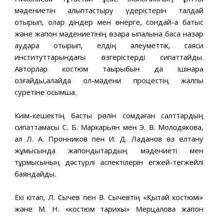
мәдениетін қалыптастыру үдерістерін талдай
отырып, олар діндер мен өнерге, сондай-ақ батыс
және жапон мәдениетінің өзара ықпалына баса назар
аудара отырып, елдің әлеуметтік, саяси
институттарындағы өзгерістерді сипаттайды.
Авторлар костюм тақырыбын да ішінара
қозғайды,алайда ол-мәдени процестің жалпы
суретіне қосымша.
Киім-кешектің басты рөлін сомдаған салттардың
сипаттамасы С. Б. Маркарьян мен Э. В. Молодякова,
ал Л. А. Пронников пен И. Д. Ладанов өз елтану
жұмысында жапондықтардың мәдениеті мен
тұрмысының дәстүрлі аспектілерін егжей-тегжейлі
баяндайды.
Екі кітап, Л. Сычев пен В. Сычевтің «Қытай костюмі»
және М. Н. «костюм тарихы» Мерцалова жапон