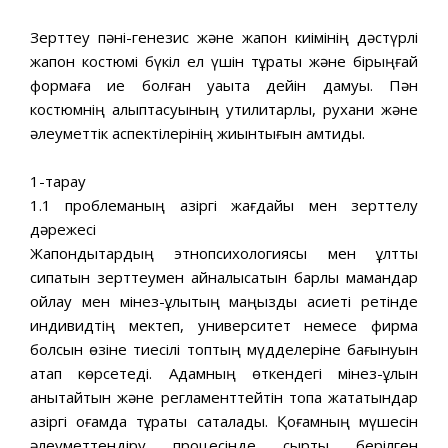
Зерттеу пәні-генезис және жапон киімінің дәстүрлі
жапон костюмі бүкіл ел үшін тұрақты және бірыңғай
формаға ие болған уақытқа дейін дамуы. Пән
костюмнің қалыптасуының утилитарлық, рухани және
әлеуметтік аспектілерінің жиынтығын қамтиды.
1-тарау
1.1 проблеманың қазіргі жағдайы мен зерттелу
дәрежесі
Жапондықтардың этнопсихологиясы мен ұлттық
сипатын зерттеумен айналысатын барлық мамандар
ойлау мен мінез-құлықтың маңызды қасиеті ретінде
индивидтің мектеп, университет немесе фирма
болсын өзіне тиесілі топтың мүдделеріне бағынуын
атап көрсетеді. Адамның өткендегі мінез-құлқын
анықтайтын және регламенттейтін топқа жататындар
қазіргі қоғамда тұрақты сақталады. Қоғамның мүшесін
әлеуметтендіру процесінде сыртқы берілген