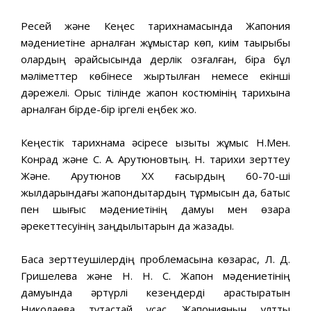
Ресей және Кеңес тарихнамасында Жапония
мәдениетіне арналған жұмыстар көп, киім тақырыбы
олардың әрқайсысында дерлік қозғалған, бірақ бұл
мәліметтер көбінесе жыртылған немесе екінші
дәрежелі. Орыс тілінде жапон костюмінің тарихына
арналған бірде-бір іргелі еңбек жоқ.
Кеңестік тарихнама әсіресе қызықты жұмыс Н.Мен.
Конрад және С. А. Арутюновтың. Н. тарихи зерттеу
Және. Арутюнов ХХ ғасырдың 60-70-ші
жылдарындағы жапондықтардың тұрмысын да, батыс
пен шығыс мәдениетінің дамуы мен өзара
әрекеттесуінің заңдылықтарын да жазады.
Басқа зерттеушілердің проблемасына көзқарас, Л. Д.
Гришелева және Н. Н. С. Жапон мәдениетінің
дамуында әртүрлі кезеңдерді қарастыратын
Николаева тұтастай ұқсас. Жапонияның ұлттық