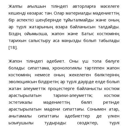
Жалпы ағылшын тіліндегі авторларға мәселеге
кешенді көзқарас тән. Олар материалдық мәдениеттің
бір аспектісі шеңберінде тұйықталмайды және оның
әр түрлі жақтарының өзара байланысын талдайды.
Біздің ойымызша, жапон және Батыс костюмінің
тарихын салыстыру аса маңызды болып табылады
[18].
Жапон тіліндегі әдебиет. Оны үш топқа бөлуге
болады: сипаттама, хронологиялық тәртіппен жапон
костюмінің немесе оның жекелеген бөліктерінің
эволюциясын білдіретін; әр түрлі дәуірде елде болып
жатқан әлеуметтік процестерге байланысты костюм
қарастырылатын тарихи-әлеуметтік; костюм
эстетикалық мәдениеттің бөлігі ретінде
қарастырылатын мәдени сипаттағы. Сонымен қатар,
анықтамалық сипаттағы әдебиеттер де үлкен
қызығушылық тудырады: сөздіктер, түрлі