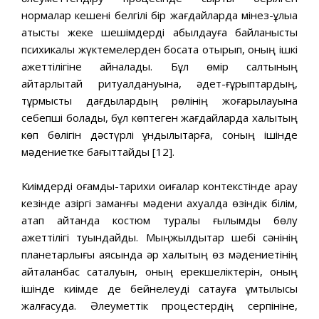
нормалар кешені белгілі бір жағдайларда мінез-құлыққа
қатысты жеке шешімдерді қабылдауға байланысты
психикалық жүктемелерден босата отырып, оның ішкі
қажеттілігіне айналады. Бұл өмір салтының
айтарлықтай ритуалдануына, әдет-ғұрыптардың,
тұрмыстық дағдылардың рөлінің жоғарылауына
себепші болады, бұл көптеген жағдайларда халықтың
көп бөлігін дәстүрлі құндылықтарға, соның ішінде
мәдениетке бағыттайды [12].
Киімдерді қоғамдық-тарихи оқиғалар контекстінде қарау
кезінде қазіргі заманғы мәдени ахуалда өзіндік білім,
атап айтқанда костюм туралы ғылымды бөлу
қажеттілігі туындайды. Мыңжылдықтар шебі сәнінің
планетарлығы аясында әр халықтың өз мәдениетінің
қайталанбас сақталуын, оның ерекшеліктерін, оның
ішінде киімде де бейнелеуді сақтауға ұмтылысы
жалғасуда. Әлеуметтік процестердің серпініне,