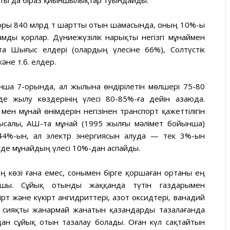
сты да біраз қиыншылықтар туындайды.
қоры 840 млрд т шартты отын шамасында, оның 10%-ы
мды қорлар. Дүниежүзілік нарықты негізгі мұнаймен
а Шығыс елдері (олардың үлесіне 66%), Солтүстік
әне т.б. елдер.
нша 7-орында, ал жылына өндірілетін мөлшері 75-80
де жылу көздерінің үлесі 80-85%-ға дейін азаюда.
ен мұнай өнімдерін негізінен транспорт қажеттілігін
ысалы, АҚШ-та мұнай (1995 жылғы мәлімет бойынша)
44%-ын, ал электр энергиясын алуда — тек 3%-ын
уде мұнайдың үлесі 10%-дан аспайды.
 көзі ғана емес, сонымен бірге қоршаған ортаны ең
рушы. Сұйық отынды жаққанда түтін газдарымен
ірт және күкірт ангидриттері, азот оксидтері, ванадий
л сияқты жанармай жанатын қазандарды тазалағанда
ыдан сұйық отын тазалау болады. Оған күл сақтайтын