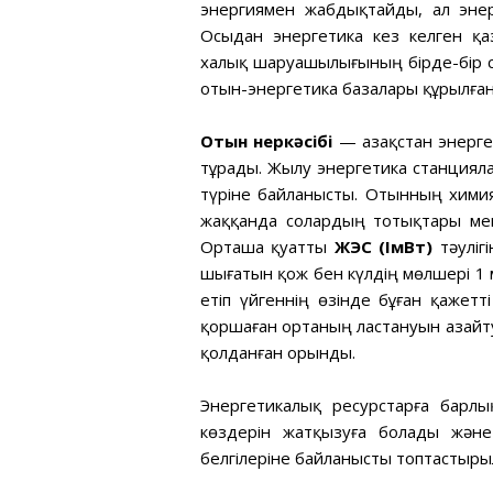
энергиямен жабдықтайды, ал эне
Осыдан энергетика кез келген қазі
халық шаруашылығының бірде-бір са
отын-энергетика базалары құрылған
Отын өнеркәсібі
— Қазақстан энерге
тұрады. Жылу энергетика станциял
түріне байланысты. Отынның хими
жаққанда солардың тотықтары мен
Орташа қуатты
ЖЭС (ІмВт)
тәуліг
шығатын қож бен күлдің мөлшері 1 
етіп үйгеннің өзінде бұған қажет
қоршаған ортаның ластануын азайту
қолданған орынды.
Энергетикалық ресурстарға барл
көздерін жатқызуға болады және
белгілеріне байланысты топтастыры