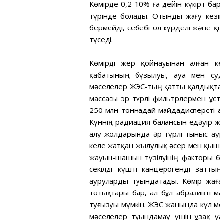
Көмірде 0,2-10%-ға дейін күкірт бар
түрінде болады. Отынды жағу кезін
бермейді, себебі ол күрделі және қ
түседі.
Көмірді жер қойнауынан алған к
қабатының бүзылуы, ауа мен су
мәселелер ЖЭС-тың қатты қалдықтар
массасы эр түрлі фильтрлермен ұс
250 млн тоннадай майдадисперсті 
Күннің радиация балансын едәуір 
алу жолдарында әр түрлі тыныс а
келе жатқан жылулық әсер мен қыш
жауын-шашын түзілуінің факторы 
секілді күшті канцерогенді зат
ауруларды туындатады. Көмір жа
тотықтары бар, ал бұл абразивті м
туғызуы мүмкін. ЖЭС жанында күл 
мәселелер туындамау үшін ұзақ 