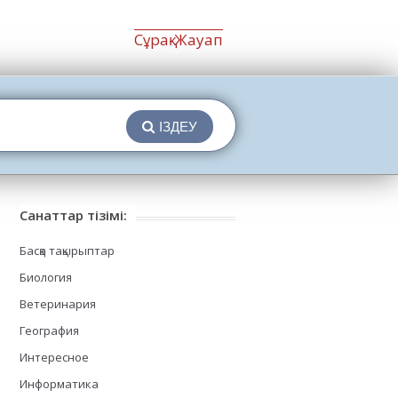
Сұрақ-Жауап
ІЗДЕУ
Санаттар тізімі:
Басқа тақырыптар
Биология
Ветеринария
География
Интересное
Информатика