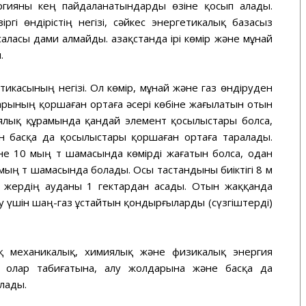
ргияны кең пайдаланатындарды өзіне қосып алады.
ргі өндірістің негізі, сәйкес энергетикалық базасыз
ласы дами алмайды. Қазақстанда ірі көмір және мұнай
.
тикасының негізі. Ол көмір, мұнай және газ өндіруден
арының қоршаған ортаға әсері көбіне жағылатын отын
ялық құрамында қандай элемент қосылыстары болса,
 басқа да қосылыстары қоршаған ортаға таралады.
іне 10 мың т шамасында көмірді жағатын болса, одан
мың т шамасында болады. Осы тастандыны биіктігі 8 м
ті жердің ауданы 1 гектардан асады. Отын жаққанда
 үшін шаң-газ ұстайтын қондырғыларды (сүзгіштерді)
ық механикалық, химиялық және физикалық энергия
 олар табиғатына, алу жолдарына және басқа да
лады.