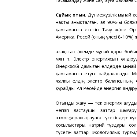
тасымалдау және сақтауға байланы
Сұйық отын.
Дүниежүзілік мұнай 
нақты анықталған, ал 90%-ы болжа
қамтамасыз ететін Таяу және Орт
Америка, Ресей (оның үлесі 8-10%) ж
Қазақстан әлемде мұнай қоры бойы
млн т. Электр энергиясын өндіру
Өнеркәсібі дамыған елдерде мұнай м
қамтамасыз етуге пайдаланады. М
жалпы елдің электр балансының 
құрайды. Ал Ресейде энергия өндір
Отынды жағу — тек энергия алудың
негізгі ластаушы заттар шыға
атмосфералық ауаға түсетіндер: күк
қосылыстары, натрий тұздары, со
түсетін заттар. Экологиялық тұрғ