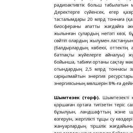
радиоактивтік больш табылатын 
Деректерге сүйенсек, егер қазі
тасталымдары 20 млрд тоннаға (қаз
биосфераны апатты жағдайға әке
жылынған сулардың негізгі көзі, 
сөйтіп олардың жылумен ластануына
(балдырлардың көбеюі, оттектің а
батпақты жүйелерге айналуы) ж
бойынша, табиғи ортаны сақтау ма
отындардың 2,5 млрд тоннасы зи
сарқылмайтын энергия ресурстары
энергиясының мөлшерін 8%-ға дейін
Шымтезек (торф).
Шымтезекті к
қоршаған ортаға тигізетін теріс с
бұзылуын, ландшафттың жэне щ
өзгеруін, жергілікті тұщы су көзде
жануарлардың тіршілік жағдайын