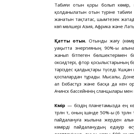
Табиғи отын қоры болып көмір, 
қолданылатын отын түріне табиғи га
жанатын тақтатас, шымтезек жатад
көп мөлшері Азия, Африка және Лат
Қатты отын.
Отынды жағу (көмір
уақытта энергияның 90%-ы алына
жанып бітпеген бөлшектерімен бі
оксидтері, фтор қосылыстарының бі
тәріздес қалдықтары түседі. Ұшқан 
қоспалардан тұрады. Мысалы, Доне
ал Екібастұз және басқа да кен о
Ачинск бассейнінің сланцылары мен к
Көмір
— біздің планетамызда ең кө
трлн т, оның ішінде 50%-ы (6 трлн
пайдалануға жылына жерден алын
көмірді пайдаланудың едәуір ө