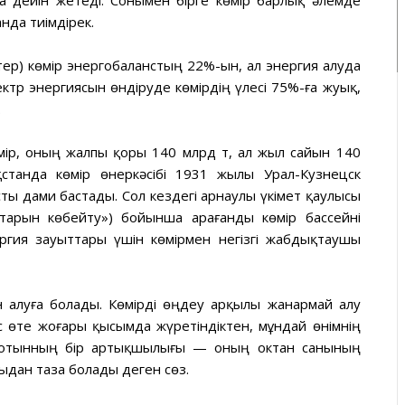
 дейін жетеді. Сонымен бірге көмір барлық әлемде
анда тиімдірек.
ер) көмір энергобаланстың 22%-ын, ал энергия алуда
лектр энергиясын өндіруде көмірдің үлесі 75%-ға жуық,
.
көмір, оның жалпы қоры 140 млрд т, ал жыл сайын 140
қстанда көмір өнеркәсібі 1931 жылы Урал-Кузнецск
ы дами бастады. Сол кездегі арнаулы үкімет қаулысы
старын көбейту») бойынша Қарағанды көмір бассейні
ргия зауыттары үшін көмірмен негізгі жабдықтаушы
 алуға болады. Көмірді өңдеу арқылы жанармай алу
еріс өте жоғары қысымда жүретіндіктен, мұндай өнімнің
й отынның бір артықшылығы — оның октан санының
ыдан таза болады деген сөз.