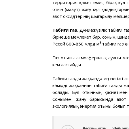
территория қажет емес, бірақ күл
отын (мазут) жағу күл қалдықтарын
азот оксидтерінің шығарылу мөлше
Табиғи газ.
Дүниежүзілік табиғи г
бірнеше мемлекет бар, соның ішінде
3
Ресей 800-850 млрд м
табиғи газ өн
Газ отыны атмосфералық ауаны маз
кем ластайды.
Табиғи газды жаққанда ең негізгі 
көмірді жаққаннан табиғи газды ж
болады. Бұл отынның қасиетімен
Сонымен, жану барысында азот о
экологиялық энергия отыны болып 
Қолданылған әдебиет