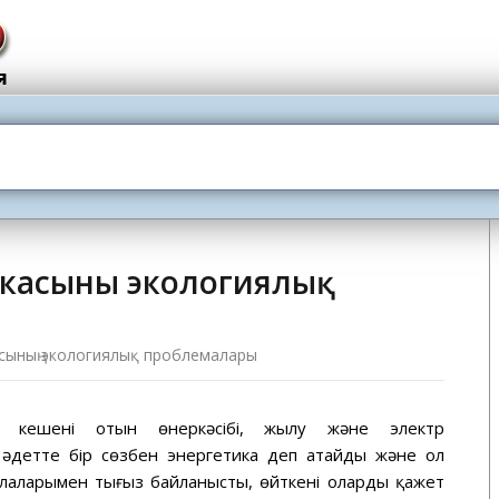
касының экологиялық
сының экологиялық проблемалары
лық кешені отын өнеркәсібі, жылу және электр
 әдетте бір сөзбен энергетика деп атайды және ол
аларымен тығыз байланысты, өйткені оларды қажет