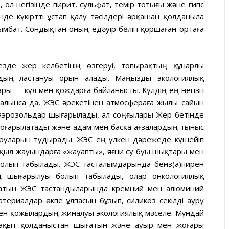
, ол негізінде пирит, сульфат, темір тотығы және гипс
де күкіртті ұстап қалу тәсілдері әрқашан қолданыла
ымбат. Сондықтан оның едәуір бөлігі қоршаған ортаға
езде жер келбетінің өзгеруі, топырақтың құнарлы
дың ластануы орын алады. Маңызды экологиялық
ы — күл мен қождарға байланысты. Күлдің ең негізгі
талынса да, ЖЭС әрекетінен атмосфераға жылы сайын
аэрозольдар шығарылады, ал соңғылары Жер бетінде
жоғарылатады жэне адам мен басқа ағзалардың тыныс
уруларын тудырады. ЖЭС ең үлкен дәрежеде күшейіп
қыл жауындарға «жауапты», яғни су буы шықтары мен
болып табылады. ЖЭС тасталымдарында бенз(а)пирен
тың шығарылуы болып табылады, олар онкологиялық
ғатын ЖЭС тастандыларында кремний мен алюминий
атериалдар өкпе ұлпасын бұзып, силикоз секілді ауру
мен қожылардың жиналуы экологиялық мәселе. Мұндай
уақыт қолданыстан шығатын және ауыр мен жоғары