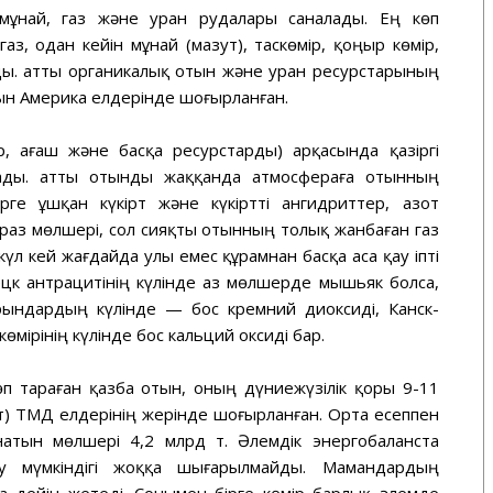
мұнай, газ және уран рудалары саналады. Ең көп
з, одан кейін мұнай (мазут), таскөмір, қоңыр көмір,
ы. Қатты органикалық отын және уран ресурстарының
ын Америка елдерінде шоғырланған.
, ағаш және басқа ресурстарды) арқасында қазіргі
ды. Қатты отынды жаққанда атмосфераға отынның
рге ұшқан күкірт және күкіртті ангидриттер, азот
раз мөлшері, сол сияқты отынның толық жанбаған газ
күл кей жағдайда улы емес құрамнан басқа аса қау іпті
цк антрацитінің күлінде аз мөлшерде мышьяк болса,
рындардың күлінде — бос кремний диоксиді, Канск-
өмірінің күлінде бос кальций оксиді бар.
п тараған қазба отын, оның дүниежүзілік қоры 9-11
 т) ТМД елдерінің жерінде шоғырланған. Орта есеппен
атын мөлшері 4,2 млрд т. Әлемдік энергобаланста
су мүмкіндігі жоққа шығарылмайды. Мамандардың