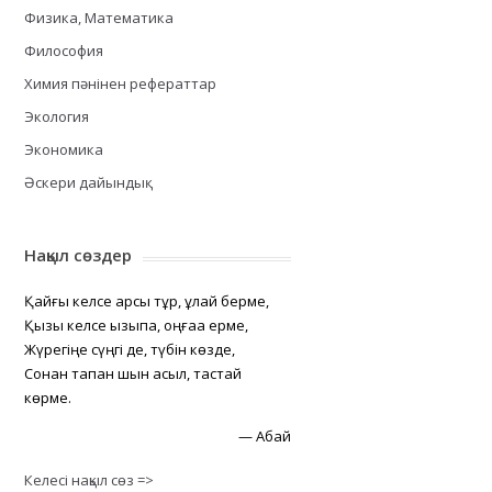
Физика, Математика
Философия
Химия пәнінен рефераттар
Экология
Экономика
Әскери дайындық
Нақыл сөздер
Қайғы келсе қарсы тұр, құлай берме,
Қызық келсе қызықпа, оңғаққа ерме,
Жүрегіңе сүңгі де, түбін көзде,
Сонан тапқан шын асыл, тастай
көрме.
—
Абай
Келесі нақыл сөз =>