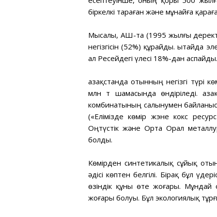
есептеуінше, оның қоры 500 жылға
біркелкі тараған және мұнайға қарағ
Мысалы, АҚШ-та (1995 жылғы дерект
негізгісін (52%) құрайды. Қытайда э
ал Ресейдегі үлесі 18%-дан аспайды
Қазақстанда отынның негізгі түрі 
млн т шамасында өндіріледі. Қаза
комбинатының салынумен байланыст
(«Елімізде көмір жэне кокс ресур
Оңтүстік және Орта Орал металлу
болды.
Көмірден синтетикалық сұйық отын
әдісі көптен белгілі. Бірақ бұл үд
өзіндік құны өте жоғары. Мұнда
жоғары болуы. Бұл экологиялық тұрғ