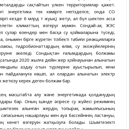
металдарды сақтайтын үлкен территориялар қажет.
ргі энергетика тек көмірге негізделсе, онда CO
іргі кезде 6 млрд т жуық) жетуі, ал бүл шектен асса
летін климаттың өзгеруі мүмкін. Сондай-ақ ЖЭС
бұл сулар өзендер мен басқа су қоймаларына түседі,
, онымен бірге жүретін тізбекті табиғи реакцияларға
заюы, гидробионаттардың өлімі, су экожүйелерінің
үруіне әкеледі. Сондықтан ғалымдардың болжамы
қсатында 2020 жылға дейін жер қойнауынан алынатын
яндығы аздау отын түрлеріне ауыстырылып, яғни
н пайдалануға көшіп, ал олардан алынатын электр
 жеткізу керек деген болжам бар.
ең масштабта алу және энергетикада қолданудың
алдары бар. Оның ішінде әсіресе су жүйесі режимінің
ымтезек алынған жердің топырақ жамылғысының
рі сапасының нашарлауы мен ауа бассейнінің ластануы,
ың кенет өзгеруін жатқызуға болады. Шымтезекті