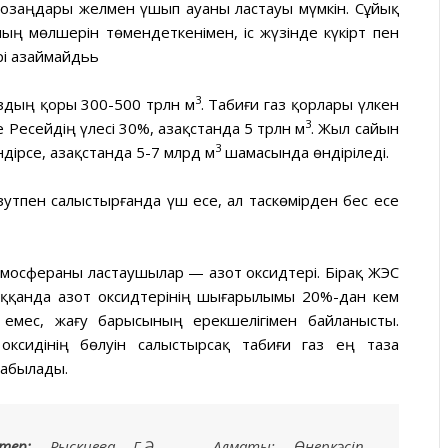
 тозаңдары желмен үшып ауаны ластауы мүмкін. Сұйық
ың мөлшерін төмендеткенімен, іс жүзінде күкірт пен
рі азаймайдьь
3
аздың қоры 300-500 трлн м
. Табиғи газ қорлары үлкен
3
 Ресейдің үлесі 30%, Қазақстанда 5 трлн м
. Жыл сайын
3
дірсе, Қазақстанда 5-7 млрд м
шамасында өндіріледі.
утпен салыстырғанда үш есе, ал таскөмірден бес есе
атмосфераны ластаушылар — азот оксидтері. Бірақ ЖЭС
аққанда азот оксидтерінің шығарылымы 20%-дан кем
 емес, жағу барысының ерекшелігімен байланысты.
ксидінің бөлуін салыстырсақ табиғи газ ең таза
табылады.
тер:
Рыскиева Г.Ә., — Алматы: Өнеркәсіп