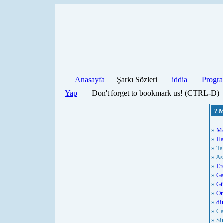
Anasayfa
Şarkı Sözleri
iddia
Progra
Yap
Don't forget to bookmark us! (CTRL-D)
?
M
»
M
»
Ha
» Ta
» As
»
Er
»
Ga
»
Gü
»
On
»
di
» Ca
» S