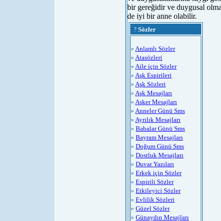
bir gereğidir ve duygusal olma
de iyi bir anne olabilir.
?
Sözler
»
Anlamlı Sözler
»
Atasözleri
»
Aile için Sözler
»
Aşk Espirileri
»
Aşk Sözleri
»
Aşk Mesajları
»
Asker Mesajları
»
Anneler Günü Sms
»
Ayrılık Mesajları
»
Babalar Günü Sms
»
Bayram Mesajları
»
Doğum Günü Sms
»
Dostluk Mesajları
»
Duvar Yazıları
»
Erkek için Sözler
»
Espirili Sözler
»
Etkileyici Sözler
»
Evlilik Sözleri
»
Güzel Sözler
»
Günaydın Mesajları