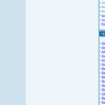
» vi
» So
» So
»
ba
»
ye
»
Fa
?
E
»
An
»
Ar
»
Ar
»
As
»
Aş
»
At
»
Ba
»
Ba
»
Be
»
Do
»
Do
»
Di
»
Gü
»
Ha
»
Ka