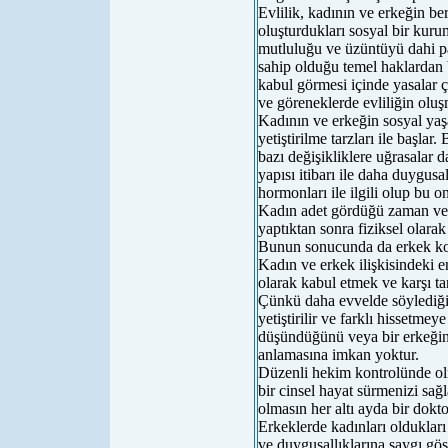
Evlilik, kadının ve erkeğin be
oluşturdukları sosyal bir kuru
mutluluğu ve üzüntüyü dahi pa
sahip olduğu temel haklardan b
kabul görmesi içinde yasalar 
ve göreneklerde evliliğin oluş
Kadının ve erkeğin sosyal ya
yetiştirilme tarzları ile başlar
bazı değişikliklere uğrasalar 
yapısı itibarı ile daha duygus
hormonları ile ilgili olup bu o
Kadın adet gördüğü zaman ve
yaptıktan sonra fiziksel olara
Bunun sonucunda da erkek kor
Kadın ve erkek ilişkisindeki e
olarak kabul etmek ve karşı ta
Çünkü daha evvelde söylediğim
yetiştirilir ve farklı hissetmey
düşündüğünü veya bir erkeğin 
anlamasına imkan yoktur.
Düzenli hekim kontrolünde olm
bir cinsel hayat sürmenizi sağ
olmasın her altı ayda bir dok
Erkeklerde kadınları oldukları
ve duygusallıklarına saygı gös