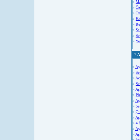
»
Ma
»
Öz
»
Öz
»
Ha
»
Re
»
Se
»
Se
»
Ye
?
A
»
Aş
»
Se
»
Ac
»
S
»
Aş
»
Pl
»
Aş
»
Se
»
Çi
»
Aş
»
4 
»
Aş
»
Aş
»
Aş