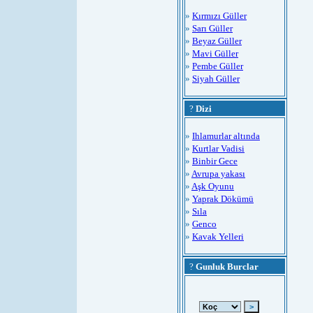
»
Kırmızı Güller
»
Sarı Güller
»
Beyaz Güller
»
Mavi Güller
»
Pembe Güller
»
Siyah Güller
?
Dizi
»
Ihlamurlar altında
»
Kurtlar Vadisi
»
Binbir Gece
»
Avrupa yakası
»
Aşk Oyunu
»
Yaprak Dökümü
»
Sıla
»
Genco
»
Kavak Yelleri
?
Gunluk Burclar