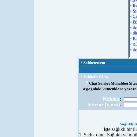
»
Be
»
Sa
»
Ça
»
Er
»
Se
»
il
»
Kı
»
iş
»
Se
?
Sohbetetcem
?
Sohbet'e Giriş
?
Chat Sohbet Muhabbet Sitesi
aşşağıdaki kutucuklara yazarak
Nickiniz
:
Şifreniz (Varsa)
:
Saglikli B
İşte sağlıklı bir 
1. Sadık olun. Sağlıklı ve mutlu