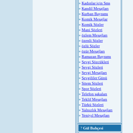
»
Kadınlar için Sms
»
Kandil Mesajları
»
Kurban Bayramı
»
Komik Mesajlar
»
Komik Sözler
»
Mani Sözleri
»
özlem Mesajları
»
özenli Sözler
»
özlü Sözler
»
özür Mesajları
»
Ramazan Bayramı
»
Sevgi Sözcükleri
»
Sevgi Sözleri
»
Sevgi Mesajları
»
Sevgililer Günü
»
Sitem Sözleri
»
Spor Sözleri
»
Telefon şakaları
»
Teklif Mesajları
»
Türkü Sözleri
»
Yalnızlık Mesajları
»
Yeniyıl Mesajları
?
Gül Bahçesi