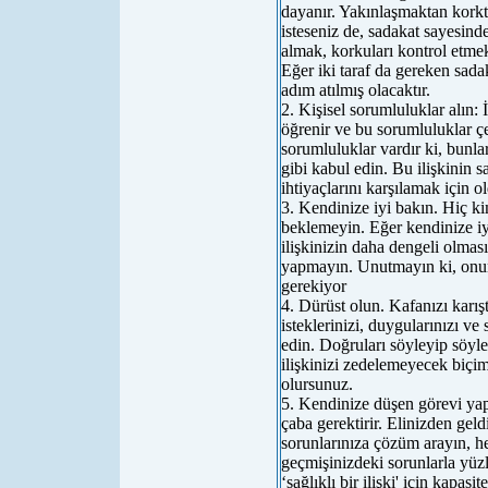
dayanır. Yakınlaşmaktan kork
isteseniz de, sadakat sayesind
almak, korkuları kontrol etme
Eğer iki taraf da gereken sadakat
adım atılmış olacaktır.
2. Kişisel sorumluluklar alın:
öğrenir ve bu sorumluluklar ç
sorumluluklar vardır ki, bunlar
gibi kabul edin. Bu ilişkinin s
ihtiyaçlarını karşılamak için
3. Kendinize iyi bakın. Hiç k
beklemeyin. Eğer kendinize iyi 
ilişkinizin daha dengeli olmasın
yapmayın. Unutmayın ki, onun
gerekiyor
4. Dürüst olun. Kafanızı karıştı
isteklerinizi, duygularınızı ve 
edin. Doğruları söyleyip söyl
ilişkinizi zedelemeyecek biçi
olursunuz.
5. Kendinize düşen görevi yapın
çaba gerektirir. Elinizden gel
sorunlarınıza çözüm arayın, h
geçmişinizdeki sorunlarla yüzl
‘sağlıklı bir ilişki' için kapasi