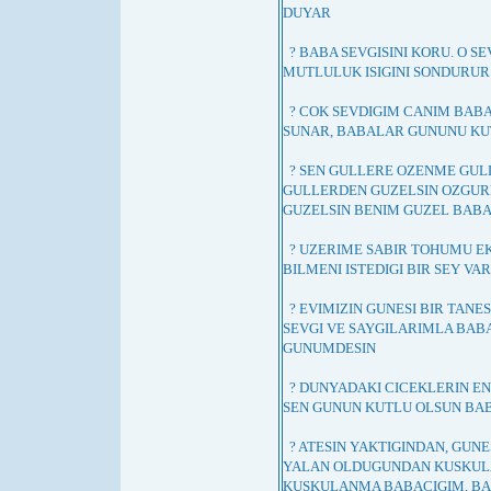
DUYAR
? BABA SEVGISINI KORU. O SE
MUTLULUK ISIGINI SONDURUR
? COK SEVDIGIM CANIM BABA
SUNAR, BABALAR GUNUNU K
? SEN GULLERE OZENME GULL
GULLERDEN GUZELSIN OZGUR
GUZELSIN BENIM GUZEL BAB
? UZERIME SABIR TOHUMU EK
BILMENI ISTEDIGI BIR SEY VA
? EVIMIZIN GUNESI BIR TAN
SEVGI VE SAYGILARIMLA BAB
GUNUMDESIN
? DUNYADAKI CICEKLERIN EN 
SEN GUNUN KUTLU OLSUN BA
? ATESIN YAKTIGINDAN, GUNE
YALAN OLDUGUNDAN KUSKULA
KUSKULANMA BABACIGIM, BA