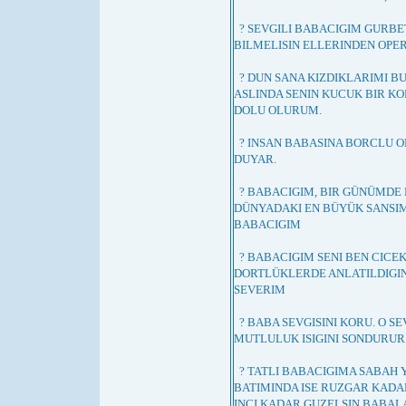
? SEVGILI BABACIGIM GURBET
BILMELISIN ELLERINDEN OPER
? DUN SANA KIZDIKLARIMI 
ASLINDA SENIN KUCUK BIR K
DOLU OLURUM.
? INSAN BABASINA BORCLU O
DUYAR.
? BABACIGIM, BIR GÜNÜMDE
DÜNYADAKI EN BÜYÜK SANSIM,
BABACIGIM
? BABACIGIM SENI BEN CICE
DORTLÜKLERDE ANLATILDIGIN
SEVERIM
? BABA SEVGISINI KORU. O SE
MUTLULUK ISIGINI SONDURUR
? TATLI BABACIGIMA SABAH 
BATIMINDA ISE RUZGAR KADA
INCI KADAR GUZELSIN.BABA