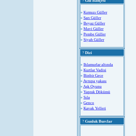
?
Gül Bahçesi
»
Kırmızı Güller
»
Sarı Güller
»
Beyaz Güller
»
Mavi Güller
»
Pembe Güller
»
Siyah Güller
?
Dizi
»
Ihlamurlar altında
»
Kurtlar Vadisi
»
Binbir Gece
»
Avrupa yakası
»
Aşk Oyunu
»
Yaprak Dökümü
»
Sıla
»
Genco
»
Kavak Yelleri
?
Gunluk Burclar