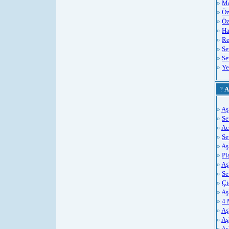
»
Ma
»
Öz
»
Öz
»
Ha
»
Re
»
Se
»
Se
»
Ye
?
A
»
Aş
»
Se
»
Ac
»
S
»
Aş
»
Pl
»
Aş
»
Se
»
Çi
»
Aş
»
4 
»
Aş
»
Aş
»
Aş