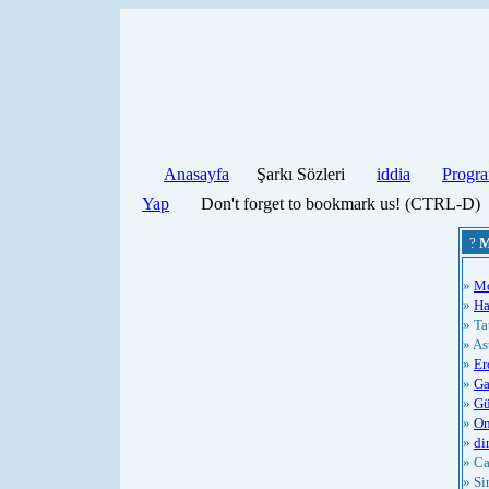
Anasayfa
Şarkı Sözleri
iddia
Progra
Yap
Don't forget to bookmark us! (CTRL-D)
?
M
»
M
»
Ha
» Ta
» As
»
Er
»
Ga
»
Gü
»
On
»
di
» Ca
» S