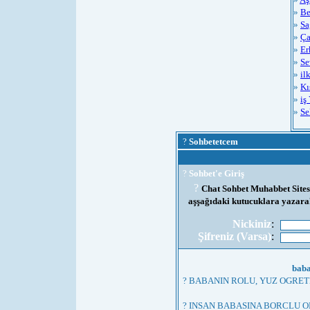
»
Be
»
Sa
»
Ça
»
Er
»
Se
»
il
»
Kı
»
iş
»
Se
?
Sohbetetcem
?
Sohbet'e Giriş
?
Chat Sohbet Muhabbet Sitesi
aşşağıdaki kutucuklara yazarak
Nickiniz
:
Şifreniz (Varsa)
:
baba
? BABANIN ROLU, YUZ OGRE
? INSAN BABASINA BORCLU O