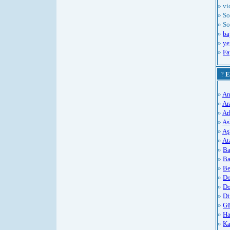
» vi
» So
» So
»
ba
»
ye
»
Fa
?
E
»
An
»
Ar
»
Ar
»
As
»
Aş
»
At
»
Ba
»
Ba
»
Be
»
Do
»
Do
»
Di
»
Gü
»
Ha
»
Ka