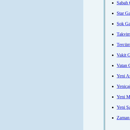
Sabah 
Star Ga
Şok Ga
Takvim
Tercüm
Vakit G
Vatan 
Yeni A
Yeniça
Yeni M
Yeni Ş
Zaman 