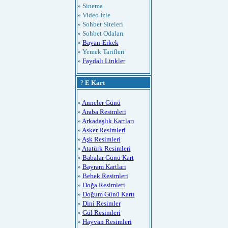
» Sinema
» Video İzle
» Sohbet Siteleri
» Sohbet Odaları
»
Bayan-Erkek
» Yemek Tarifleri
»
Faydalı Linkler
?
E Kart
»
Anneler Günü
»
Araba Resimleri
»
Arkadaşlık Kartları
»
Asker Resimleri
»
Aşk Resimleri
»
Atatürk Resimleri
»
Babalar Günü Kart
»
Bayram Kartları
»
Bebek Resimleri
»
Doğa Resimleri
»
Doğum Günü Kartı
»
Dini Resimler
»
Gül Resimleri
»
Hayvan Resimleri