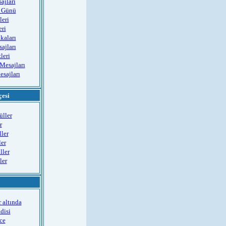
ajları
r Günü
leri
eri
kaları
ajları
leri
 Mesajları
esajları
esi
üller
r
ler
er
ller
ler
 altında
disi
ce