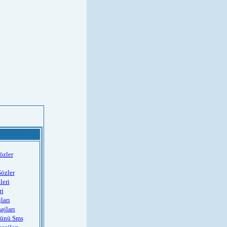
özler
Sözler
leri
ri
ları
ajları
Günü Sms