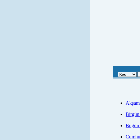
Akşam 
Birgün
Bugün 
Cumhur