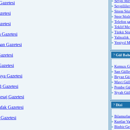
»
Sevgi Mes
Gazetesi
»
Sevgilile
»
Sitem Söz
zetesi
»
Spor Sözl
»
Telefon şa
zetesi
»
Teklif Mes
»
Türkü Söz
 Gazetesi
»
Yalnızlık
»
Yeniyıl M
an Gazetesi
azetesi
?
Gül Bahç
Gazetesi
»
Kırmızı G
»
Sarı Gülle
sya Gazetesi
»
Beyaz Gül
»
Mavi Güll
ğ Gazetesi
»
Pembe Gü
»
Siyah Gül
esaj Gazetesi
?
Dizi
afak Gazetesi
»
Ihlamurlar
Gazetesi
»
Kurtlar Va
»
Binbir Ge