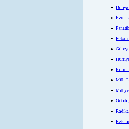
Dünya 
Evrens
Fanatik
Fotom
Güneş 
Hürriye
Kurult
Milli G
Milliye
Ortado
Radika
Refera