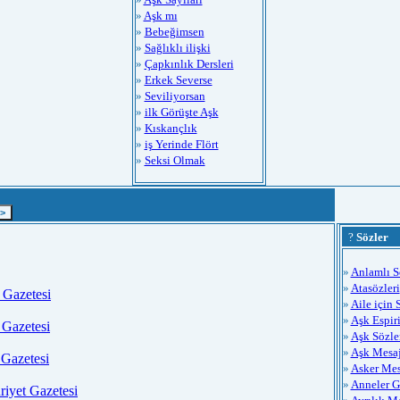
»
Aşk mı
»
Bebeğimsen
»
Sağlıklı ilişki
»
Çapkınlık Dersleri
»
Erkek Severse
»
Seviliyorsan
»
ilk Görüşte Aşk
»
Kıskançlık
»
iş Yerinde Flört
»
Seksi Olmak
?
Sözler
»
Anlamlı S
»
Atasözleri
Gazetesi
»
Aile için 
»
Aşk Espiri
 Gazetesi
»
Aşk Sözle
»
Aşk Mesaj
Gazetesi
»
Asker Mes
»
Anneler 
iyet Gazetesi