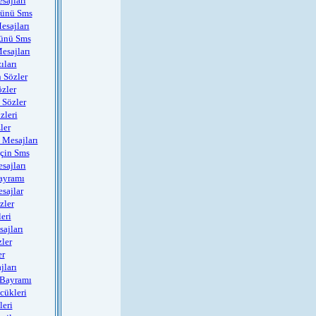
sajları
Günü Sms
sajları
ünü Sms
esajları
ıları
n Sözler
özler
 Sözler
zleri
ler
Mesajları
için Sms
sajları
ayramı
sajlar
zler
eri
ajları
zler
er
jları
Bayramı
cükleri
leri