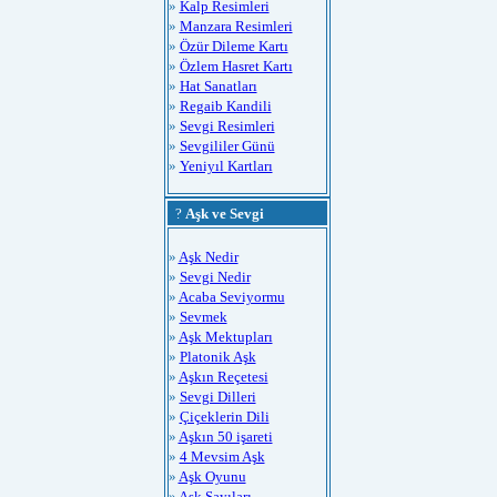
»
Kalp Resimleri
»
Manzara Resimleri
»
Özür Dileme Kartı
»
Özlem Hasret Kartı
»
Hat Sanatları
»
Regaib Kandili
»
Sevgi Resimleri
»
Sevgililer Günü
»
Yeniyıl Kartları
?
Aşk ve Sevgi
»
Aşk Nedir
»
Sevgi Nedir
»
Acaba Seviyormu
»
Sevmek
»
Aşk Mektupları
»
Platonik Aşk
»
Aşkın Reçetesi
»
Sevgi Dilleri
»
Çiçeklerin Dili
»
Aşkın 50 işareti
»
4 Mevsim Aşk
»
Aşk Oyunu
»
Aşk Sayıları