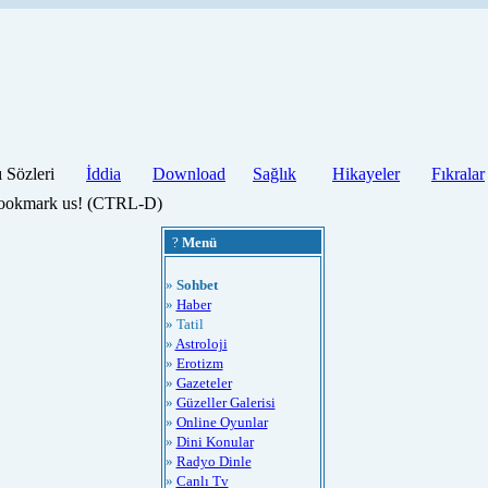
ı Sözleri
İddia
Download
Sağlık
Hikayeler
Fıkralar
 bookmark us! (CTRL-D)
?
Menü
»
Sohbet
»
Haber
» Tatil
»
Astroloji
»
Erotizm
»
Gazeteler
»
Güzeller Galerisi
»
Online Oyunlar
»
Dini Konular
»
Radyo Dinle
»
Canlı Tv