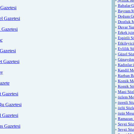
»
Ayrılık Me
»
Babalar 
Gazetesi
»
Bayram Me
»
Doğum G
el Gazetesi
»
Dostluk M
»
Duvar Yaz
 Gazetesi
»
Erkek içi
»
Espirili S
aç
»
Etkileyici
»
Evlilik Sö
Gazetesi
»
Güzel Söz
»
Günaydın 
t Gazetesi
»
Kadınlar 
»
Kandil Me
ay
»
Kurban B
»
Komik Me
azete
»
Komik Sö
»
Mani Sözl
t Gazetesi
»
özlem Mes
»
özenli Sö
ğu Gazetesi
»
özlü Sözl
»
özür Mesa
l Gazetesi
»
Ramazan 
»
Sevgi Söz
ns Gazetesi
»
Sevgi Söz