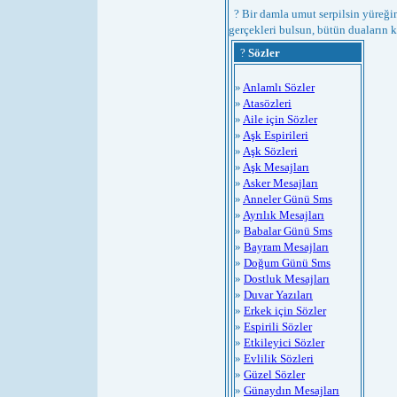
? Bir damla umut serpilsin yüreğin
gerçekleri bulsun, bütün duaların 
?
Sözler
»
Anlamlı Sözler
»
Atasözleri
»
Aile için Sözler
»
Aşk Espirileri
»
Aşk Sözleri
»
Aşk Mesajları
»
Asker Mesajları
»
Anneler Günü Sms
»
Ayrılık Mesajları
»
Babalar Günü Sms
»
Bayram Mesajları
»
Doğum Günü Sms
»
Dostluk Mesajları
»
Duvar Yazıları
»
Erkek için Sözler
»
Espirili Sözler
»
Etkileyici Sözler
»
Evlilik Sözleri
»
Güzel Sözler
»
Günaydın Mesajları