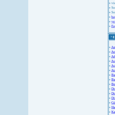
» vi
» So
» So
»
ba
»
ye
»
Fa
?
E
»
An
»
Ar
»
Ar
»
As
»
Aş
»
At
»
Ba
»
Ba
»
Be
»
Do
»
Do
»
Di
»
Gü
»
Ha
»
Ka