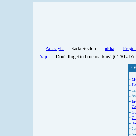
Anasayfa
Şarkı Sözleri
iddia
Progra
Yap
Don't forget to bookmark us! (CTRL-D)
?
M
»
M
»
Ha
» Ta
» As
»
Er
»
Ga
»
Gü
»
On
»
di
» Ca
» S