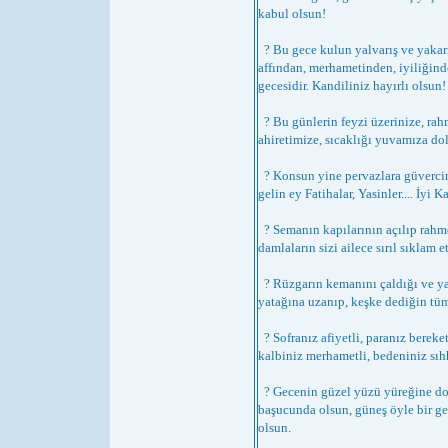
kabul olsun!
? Bu gece kulun yalvarış ve yakar
affından, merhametinden, iyiliğind
gecesidir. Kandiliniz hayırlı olsun!
? Bu günlerin feyzi üzerinize, rah
ahiretimize, sıcaklığı yuvamıza do
? Konsun yine pervazlara güvercinl
gelin ey Fatihalar, Yasinler.... İyi Ka
? Semanın kapılarının açılıp rahm
damlaların sizi ailece sırıl sıklam e
? Rüzgarın kemanını çaldığı ve y
yatağına uzanıp, keşke dediğin tüm 
? Sofranız afiyetli, paranız bereket
kalbiniz merhametli, bedeniniz sıh
? Gecenin güzel yüzü yüreğine do
başucunda olsun, güneş öyle bir g
olsun.