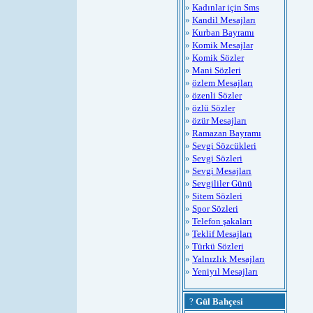
»
Kadınlar için Sms
»
Kandil Mesajları
»
Kurban Bayramı
»
Komik Mesajlar
»
Komik Sözler
»
Mani Sözleri
»
özlem Mesajları
»
özenli Sözler
»
özlü Sözler
»
özür Mesajları
»
Ramazan Bayramı
»
Sevgi Sözcükleri
»
Sevgi Sözleri
»
Sevgi Mesajları
»
Sevgililer Günü
»
Sitem Sözleri
»
Spor Sözleri
»
Telefon şakaları
»
Teklif Mesajları
»
Türkü Sözleri
»
Yalnızlık Mesajları
»
Yeniyıl Mesajları
?
Gül Bahçesi