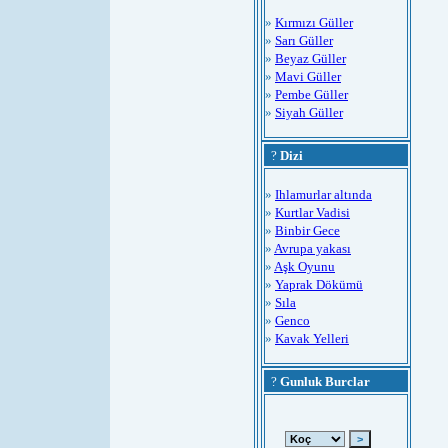
»
Kırmızı Güller
»
Sarı Güller
»
Beyaz Güller
»
Mavi Güller
»
Pembe Güller
»
Siyah Güller
?
Dizi
»
Ihlamurlar altında
»
Kurtlar Vadisi
»
Binbir Gece
»
Avrupa yakası
»
Aşk Oyunu
»
Yaprak Dökümü
»
Sıla
»
Genco
»
Kavak Yelleri
?
Gunluk Burclar