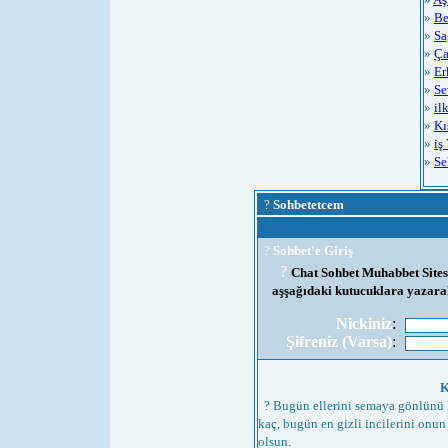
»
Be
»
Sa
»
Ça
»
Er
»
Se
»
il
»
Kı
»
iş
»
Se
?
Sohbetetcem
?
Sohbet'e Giriş
?
Chat Sohbet Muhabbet Sitesi
aşşağıdaki kutucuklara yazarak
Nickiniz
:
Şifreniz (Varsa)
:
K
? Bugün ellerini semaya gönlünü 
kaç, bugün en gizli incilerini onu
olsun.