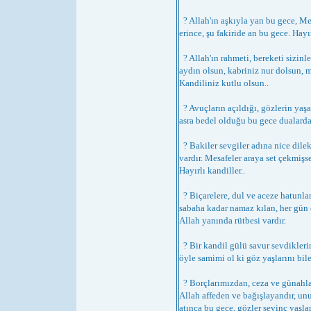
? Allah'ın aşkıyla yan bu gece, Me
erince, şu fakiride an bu gece. Hayı
? Allah'ın rahmeti, bereketi sizin
aydın olsun, kabriniz nur dolsun, 
Kandiliniz kutlu olsun..
? Avuçların açıldığı, gözlerin yaşar
asra bedel olduğu bu gece dualarda
? Bakiler sevgiler adına nice dilek
vardır. Mesafeler araya set çekmişse
Hayırlı kandiller..
? Biçarelere, dul ve aceze hatunla
sabaha kadar namaz kılan, her gün 
Allah yanında rütbesi vardır.
? Bir kandil gülü savur sevdiklerin
öyle samimi ol ki göz yaşlarını bi
? Borçlarımızdan, ceza ve günahla
Allah affeden ve bağışlayandır, unu
atınca bu gece, gözler sevinç yaşla