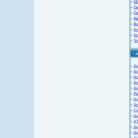
»
Ma
»
Öz
»
Öz
»
Ha
»
Re
»
Se
»
Se
»
Ye
?
A
»
Aş
»
Se
»
Ac
»
S
»
Aş
»
Pl
»
Aş
»
Se
»
Çi
»
Aş
»
4 
»
Aş
»
Aş
»
Aş