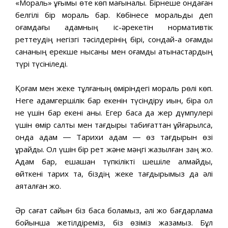
«Мораль» ұғымы өте көп мағыналы. Бірнеше ондаған
белгілі бір мораль бар. Көбінесе моральдық деп
қоғамдағы адамның іс-әрекетін нормативтік
реттеудің негізгі тәсілдерінің бірі, сондай-ақ қоғамдық
сананың ерекше нысаны мен қоғамдық қатынастардың
түрі түсініледі.
Қоғам мен жеке тұлғаның өміріндегі мораль рөлі көп.
Неге адамгершілік бар екенін түсіндіру қиын, бірақ ол
не үшін бар екені анық. Егер басқа да жер дүмпулері
үшін өмір салты мен тағдыры табиғаттан ұйғарылса,
онда адам ― Тарихи адам ― өз тағдырын өзі
құрайды. Ол үшін бір рет және мәңгі жазылған заң жоқ.
Адам бар, ешқашан түпкілікті шешіле алмайды,
өйткені тарих та, біздің жеке тағдырымыз да әлі
аяқталған жоқ.
Әр сағат сайын біз басқа боламыз, әлі жоқ бағдарлама
бойынша жетілдіреміз, біз өзіміз жазамыз. Бұл