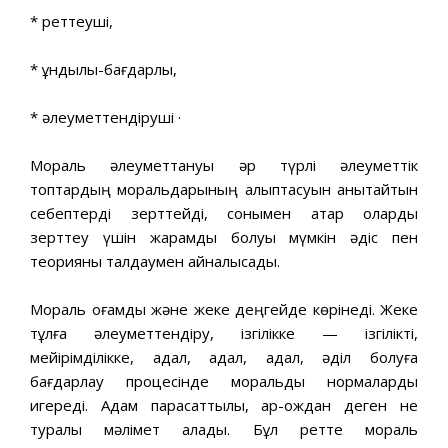
* реттеуші,
* құндылық-бағдарлы,
* әлеуметтендіруші ·
Мораль әлеуметтануы әр түрлі әлеуметтік
топтардың моральдарының қалыптасуын анықтайтын
себептерді зерттейді, сонымен қатар оларды
зерттеу үшін жарамды болуы мүмкін әдіс пен
теорияны талдаумен айналысады.
Мораль қоғамдық және жеке деңгейде көрінеді. Жеке
тұлға әлеуметтендіру, ізгілікке — ізгілікті,
мейірімділікке, адал, адал, адал, әділ болуға
бағдарлау процесінде моральдық нормаларды
игереді. Адам парасаттылық, ар-ождан деген не
туралы мәлімет алады. Бұл ретте мораль