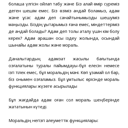
болашақ үлгісін ойлап табу және Біз қалай өмір сүреміз
деген шешім емес. Біз өзіміз қандай боламыз, адам
және ұқсас адам деп санайтынымызды шешуіміз
маңызды. Біздің құқықтарымыз ғана емес, міндеттеріміз
де қандай болады? Адам деп толық аталу үшін кім болу
керек? Адам әрқашан осы іздеу жолында, осындай
шынайы адам жолы және мораль.
Даналықтардың адамзат жақсылық бағытында
қозғалатыны туралы пайымдауы-бұл елесін немесе
ізгі тілек емес, бұл моральдің мәні. Көп ұзамай ол бар,
біз онымен қозғаламыз. Бұл ұмтылыс өрісінде мораль
функциялары жүзеге асырылады
Бұл жағдайда адам оған сол мораль шеңберінде
жататынын күтеді.
Моральдің негізгі әлеуметтік функциялары: