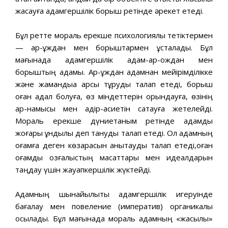
жасауға адамгершілік борыш ретінде әрекет етеді.
Бұл ретте мораль ерекше психологиялық тетіктермен
— ар-ұждан мен борыштармен ұсталады. Бұл
мағынада адамгершілік адам-ар-ождан мен
борыштың адамы. Ар-ұждан адамнан мейірімділікке
және жамандыққа қарсы тұруды талап етеді, борыш
оған адал болуға, өз міндеттерін орындауға, өзінің
ар-намысы мен қадір-қасиетін сақтауға жетелейді.
Мораль ерекше дүниетаным ретінде адамды
жоғары құндылық деп тануды талап етеді. Ол адамның
қоғамға деген көзқарасын анықтауды талап етеді,оған
қоғамдық қозғалыстың мақсаттары мен идеалдарын
таңдау үшін жауапкершілік жүктейді.
Адамның шынайылықты адамгершілік игеруінде
бағалау мен повеление (императив) органикалық
қосылады. Бұл мағынада мораль адамның «жақсылық»