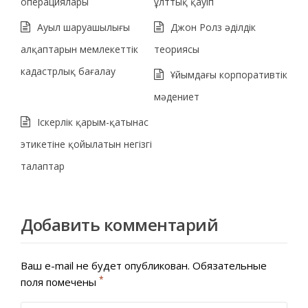
операциялары
ұлттық қауіп
Ауыл шаруашылығы
Джон Ролз әділдік
алқаптарын мемлекеттік
теориясы
кадастрлық бағалау
Ұйымдағы корпоративтік
мәдениет
Іскерлік қарым-қатынас
этикетіне қойылатын негізгі
талаптар
Добавить комментарий
Ваш e-mail не будет опубликован.
Обязательные
*
поля помечены