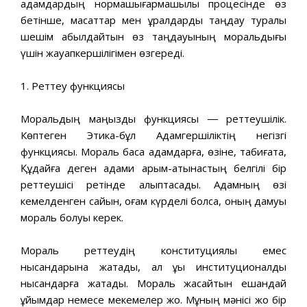
адамдардың нормашығармашылық процесінде өз
бетінше, мақсаттар мен құралдарды таңдау туралы
шешім қабылдайтын өз таңдауының моральдығы
үшін жауапкершілігімен өзгереді.
1. Реттеу функциясы
Моральдың маңызды функциясы ― реттеушілік.
Көптеген Этика-бұл Адамгершіліктің негізгі
функциясы. Мораль басқа адамдарға, өзіне, табиғатқа,
Құдайға деген адами қарым-қатынастың белгілі бір
реттеушісі ретінде қалыптасады. Адамның өзі
кемелденген сайын, қоғам күрделі болса, оның дамуы
мораль болуы керек.
Мораль реттеудің конституциялық емес
нысандарына жатады, ал құқық институционалдық
нысандарға жатады. Мораль жасайтын ешқандай
ұйымдар немесе мекемелер жоқ. Мұның мәнісі жоқ бір