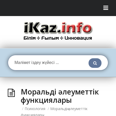
Моральдің әлеуметтік
функциялары
/
Психология
/
Моральдің әлеуметтік
функциялары