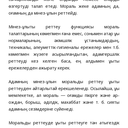
өзгертуді талап етеді. Мораль жеке адамның да,
қоғамның да мінез-құлқын реттейді.
Мінез-құлықты реттеу функциясы мораль
талаптарының көмегімен ғана емес, сонымен қатар құқық
нормаларының, әкімшілік ұстанымдардың,
техникалық, әлеуметтік-гигиеналық ережелер мен т.б.
көмегімен жүзеге асырылғандықтан, адамгершілік
реттеуді кез келген басқа, ең алдымен құқықтық
ережелерден ажырату керек.
Адамның мінез-құлқын моральдық реттеу құқықтық
реттеуден айтарлықтай ерекшеленеді. Осылайша, құқық
мемлекетке, ал мораль ― қоғамдық пікірге және ар-
ождан, борыш, әділдік, махаббат және т. б. сияқты
адамның сезімдеріне сүйенеді.
Моральдық реттеуде құқықтық реттеуге тән қатыгездік