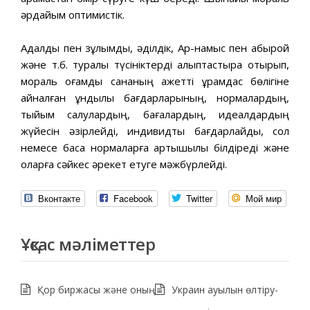
әрдайым оптимистік.
Адалдық пен зұлымдық, әділдік, Ар-намыс пен абырой
және т.б. туралы түсініктерді қалыптастыра отырып,
мораль қоғамдық сананың қажетті құрамдас бөлігіне
айналған құндылық бағдарларының, нормалардың,
тыйым салулардың, бағалардың, идеалдардың
жүйесін әзірлейді, индивидты бағдарлайды, сол
немесе басқа нормаларға артықшылық білдіреді және
оларға сәйкес әрекет етуге мәжбүрлейді.
Вконтакте
Facebook
Twitter
Мой мир
Ұқсас мәліметтер
Қор биржасы және оның
Украин ауылын өлтіру-