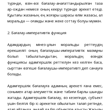
түрінде, өзін-өзі бағалау-қанағаттандырылған таза
ар-ождан немесе оның кекіруі түрінде әрекет етеді.
Құқықтағы жазаның ең жоғары шарасы өлім жазасы, ал
моральда ― қоғамдық және жеке соттау болуы мүмкін.
2. Бағалау-императивтік функция
Адамдардың мінез-құлқын моральдық реттеудің
ерекшелігі оның бағалаушы-императивтік мазмұны
болып табылатындықтан, моральдің өзіндік
функциясы адамгершілік реттелуін кез келген басқа,
сырттан өзгеше бағалаушы-императивті деп санауға
болады.
Адамгершілік бағалауға адамның әрекеті ғана емес,
сонымен қатар әлеуметтік және табиғи барлық шындық
жатады. Адамгершілік бағалау, өз кезегінде, субъект
үшін белгілі бір іс-әрекетке қойылатын талап ретінде,
атап айтқанда, қандай да бір объектіге қатысты Жақсылық