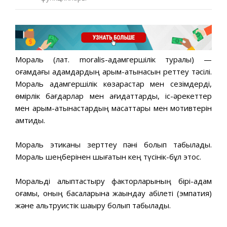
Мораль (лат. moralis-адамгершілік туралы) —
қоғамдағы адамдардың қарым-қатынасын реттеу тәсілі.
Мораль адамгершілік көзқарастар мен сезімдерді,
өмірлік бағдарлар мен қағидаттарды, іс-әрекеттер
мен қарым-қатынастардың мақсаттары мен мотивтерін
қамтиды.
Мораль этиканы зерттеу пәні болып табылады.
Мораль шеңберінен шығатын кең түсінік-бұл этос.
Моральді қалыптастыру факторларының бірі-адам
қоғамы, оның басқаларына жақындау қабілеті (эмпатия)
және альтруистік шақыру болып табылады.