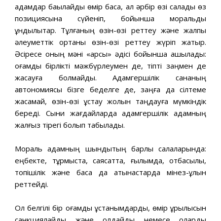
адамдар бақылайды өмір басқа, ал әрбір өзі салады өз
позициясына сүйеніп, бойынша моральдық
құндылықтар. Тұлғаның өзін-өзі реттеу және жалпы
әлеуметтік ортаны өзін-өзі реттеу жүріп жатыр.
Әсіресе оның мәні «қарсы» әдісі бойынша ашылады:
қоғамдық бірлікті мәжбүрлеумен де, тіпті заңмен де
жасауға болмайды. Адамгершілік сананың
автономиясы бізге беделге де, заңға да сілтеме
жасамай, өзін-өзі ұстау жолын таңдауға мүмкіндік
береді. Сыни жағдайларда адамгершілік адамның
жалғыз тірегі болып табылады.
Мораль адамның шындықтың барлық салаларында:
еңбекте, тұрмыста, саясатта, ғылымда, отбасылық,
топішілік және басқа да қатынастарда мінез-құлқын
реттейді.
Ол белгілі бір қоғамдық ұстанымдарды, өмір құрылысын
санкциялайды және қолдайды немесе оларды