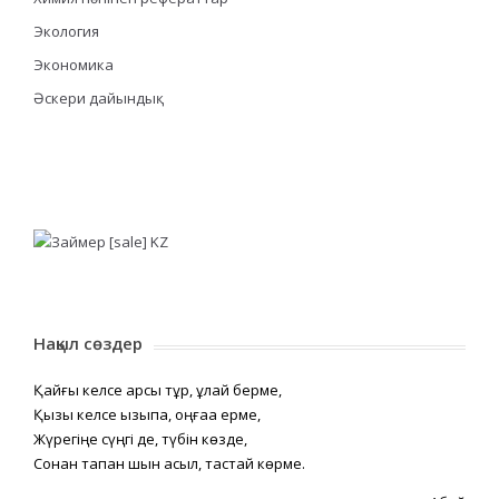
Экология
Экономика
Әскери дайындық
Нақыл сөздер
Қайғы келсе қарсы тұр, құлай берме,
Қызық келсе қызықпа, оңғаққа ерме,
Жүрегіңе сүңгі де, түбін көзде,
Сонан тапқан шын асыл, тастай көрме.