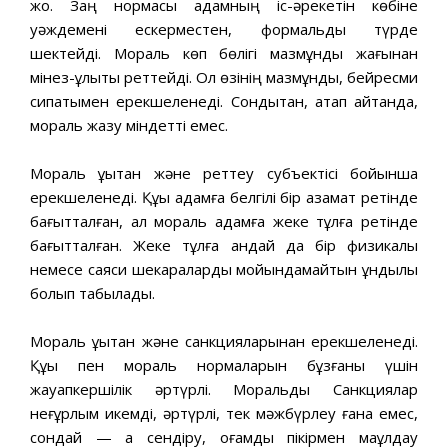
жоқ. Заң нормасы адамның іс-әрекетін көбіне
уәждемені ескерместен, формальды түрде
шектейді. Мораль көп бөлігі мазмұнды жағынан
мінез-құлықты реттейді. Ол өзінің мазмұндық, бейресми
сипатымен ерекшеленеді. Сондықтан, атап айтқанда,
мораль жазу міндетті емес.
Мораль құқықтан және реттеу субъектісі бойынша
ерекшеленеді. Құқық адамға белгілі бір азамат ретінде
бағытталған, ал мораль адамға жеке тұлға ретінде
бағытталған. Жеке тұлға қандай да бір физикалық
немесе саяси шекараларды мойындамайтын құндылық
болып табылады.
Мораль құқықтан және санкцияларынан ерекшеленеді.
Құқық пен мораль нормаларын бұзғаны үшін
жауапкершілік әртүрлі. Моральдық Санкциялар
неғұрлым икемді, әртүрлі, тек мәжбүрлеу ғана емес,
сондай — ақ сендіру, қоғамдық пікірмен мақұлдау