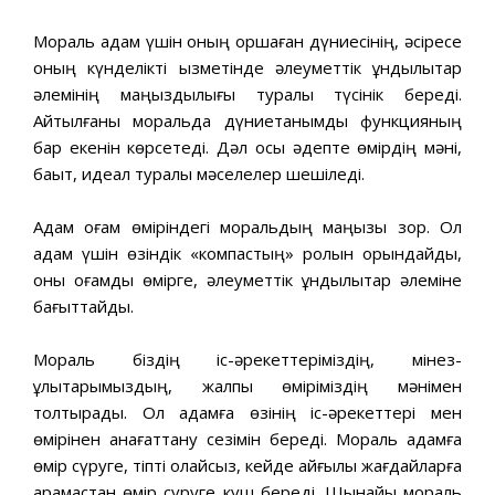
Мораль адам үшін оның қоршаған дүниесінің, әсіресе
оның күнделікті қызметінде әлеуметтік құндылықтар
әлемінің маңыздылығы туралы түсінік береді.
Айтылғаны моральда дүниетанымдық функцияның
бар екенін көрсетеді. Дәл осы әдепте өмірдің мәні,
бақыт, идеал туралы мәселелер шешіледі.
Адам қоғам өміріндегі моральдың маңызы зор. Ол
адам үшін өзіндік «компастың» ролын орындайды,
оны қоғамдық өмірге, әлеуметтік құндылықтар әлеміне
бағыттайды.
Мораль біздің іс-әрекеттеріміздің, мінез-
құлықтарымыздың, жалпы өміріміздің мәнімен
толтырады. Ол адамға өзінің іс-әрекеттері мен
өмірінен қанағаттану сезімін береді. Мораль адамға
өмір сүруге, тіпті қолайсыз, кейде қайғылы жағдайларға
қарамастан өмір сүруге күш береді. Шынайы мораль