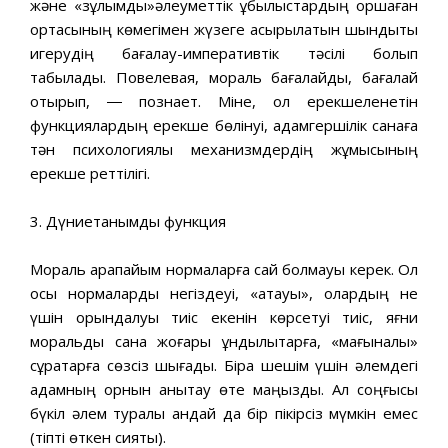
және «зұлымдық»әлеуметтік құбылыстардың қоршаған
ортасының көмегімен жүзеге асырылатын шындықты
игерудің бағалау-императивтік тәсілі болып
табылады. Повелевая, мораль бағалайды, бағалай
отырып, ― познает. Міне, ол ерекшеленетін
функциялардың ерекше бөлінуі, адамгершілік санаға
тән психологиялық механизмдердің жұмысының
ерекше реттілігі.
3. Дүниетанымдық функция
Мораль қарапайым нормаларға сай болмауы керек. Ол
осы нормаларды негіздеуі, «ақтауы», олардың не
үшін орындалуы тиіс екенін көрсетуі тиіс, яғни
моральдық сана жоғары құндылықтарға, «мағыналы»
сұрақтарға сөзсіз шығады. Бірақ шешім үшін әлемдегі
адамның орнын анықтау өте маңызды. Ал соңғысы
бүкіл әлем туралы қандай да бір пікірсіз мүмкін емес
(тіпті өткен сияқты).