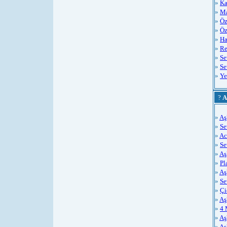
»
Ka
»
Ma
»
Öz
»
Öz
»
Ha
»
Re
»
Se
»
Se
»
Ye
?
A
»
Aş
»
Se
»
Ac
»
S
»
Aş
»
Pl
»
Aş
»
Se
»
Çi
»
Aş
»
4 
»
Aş
»
Aş