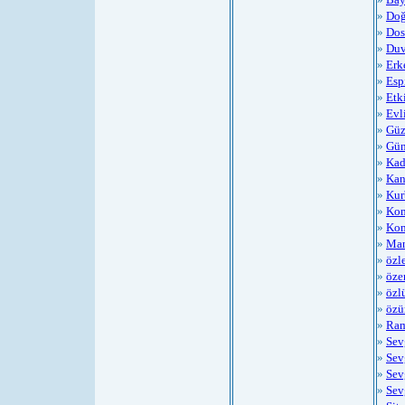
»
Doğ
»
Dos
»
Duv
»
Erk
»
Espi
»
Etk
»
Evl
»
Güz
»
Gün
»
Kad
»
Kan
»
Kur
»
Kom
»
Kom
»
Man
»
özl
»
öze
»
özl
»
özü
»
Ram
»
Sev
»
Sev
»
Sev
»
Sev