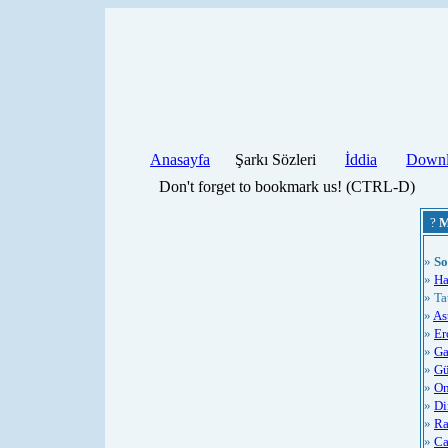
Anasayfa
Şarkı Sözleri
İddia
Downl
Don't forget to bookmark us! (CTRL-D)
?
M
»
So
»
Ha
» Ta
»
As
»
Er
»
Ga
»
Gü
»
On
»
Di
»
Ra
»
Ca