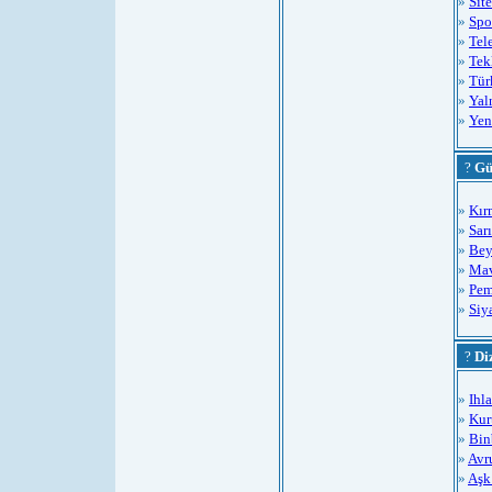
»
Sit
»
Spo
»
Tel
»
Tek
»
Tür
»
Yal
»
Yen
?
Gü
»
Kır
»
Sar
»
Bey
»
Mav
»
Pem
»
Siy
?
Di
»
Ihl
»
Kur
»
Bin
»
Avr
»
Aşk