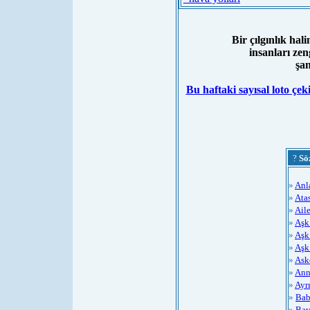
Bir çılgınlık hali
insanları ze
şan
Bu haftaki sayısal loto çek
sayısal loto sonucları, sayısal lo
sayısal sonuç, sayısal loto sonuç,
sonuçları çekiliş, sayısal loto.gov
loto.com, sayısal t
?
Sö
»
Anl
»
Atas
»
Aile
»
Aşk 
»
Aşk
»
Aşk
»
Ask
»
Ann
»
Ayrı
»
Bab
»
Bay