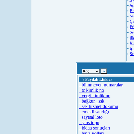
»
Aş
»
Be
»
Sa
»
Ça
»
Er
»
Se
»
il
»
Kı
»
iş
»
Se
¦
?
Faydalı Linkler
bilinmeyen numaralar
tc kimlik no
vergi kimlik no
bağkur
ssk
ssk hizmet dökümü
emekli sandığı
sayısal loto
şans topu
iddaa sonuçları
hava yolları