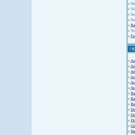
» S
» Vi
» So
» So
»
Ba
» Ye
»
Fa
?
E
»
An
»
Ar
»
Ar
»
As
»
Aş
»
At
»
Ba
»
Ba
»
Be
»
Do
»
Do
»
Di
»
Gü
»
Ha