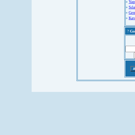
»
Yap
»
Sıla
»
Gen
»
Kav
?
Go