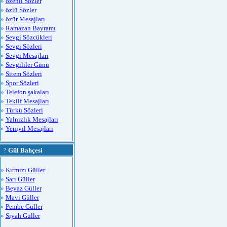
»
özenli Sözler
»
özlü Sözler
»
özür Mesajları
»
Ramazan Bayramı
»
Sevgi Sözcükleri
»
Sevgi Sözleri
»
Sevgi Mesajları
»
Sevgililer Günü
»
Sitem Sözleri
»
Spor Sözleri
»
Telefon şakaları
»
Teklif Mesajları
»
Türkü Sözleri
»
Yalnızlık Mesajları
»
Yeniyıl Mesajları
?
Gül Bahçesi
»
Kırmızı Güller
»
Sarı Güller
»
Beyaz Güller
»
Mavi Güller
»
Pembe Güller
»
Siyah Güller