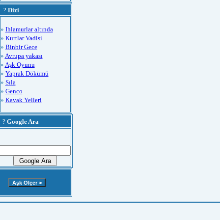
?
Dizi
»
Ihlamurlar altında
»
Kurtlar Vadisi
»
Binbir Gece
»
Avrupa yakası
»
Aşk Oyunu
»
Yaprak Dökümü
»
Sıla
»
Genco
»
Kavak Yelleri
?
Google Ara