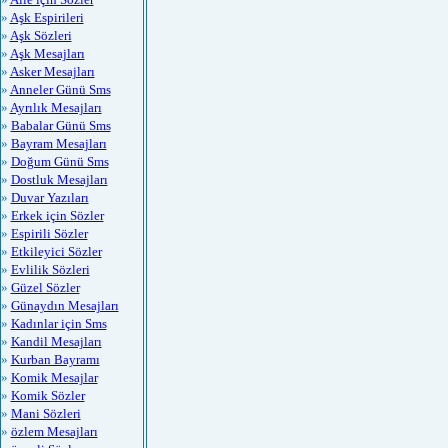
»
Aşk Espirileri
»
Aşk Sözleri
»
Aşk Mesajları
»
Asker Mesajları
»
Anneler Günü Sms
»
Ayrılık Mesajları
»
Babalar Günü Sms
»
Bayram Mesajları
»
Doğum Günü Sms
»
Dostluk Mesajları
»
Duvar Yazıları
»
Erkek için Sözler
»
Espirili Sözler
»
Etkileyici Sözler
»
Evlilik Sözleri
»
Güzel Sözler
»
Günaydın Mesajları
»
Kadınlar için Sms
»
Kandil Mesajları
»
Kurban Bayramı
»
Komik Mesajlar
»
Komik Sözler
»
Mani Sözleri
»
özlem Mesajları