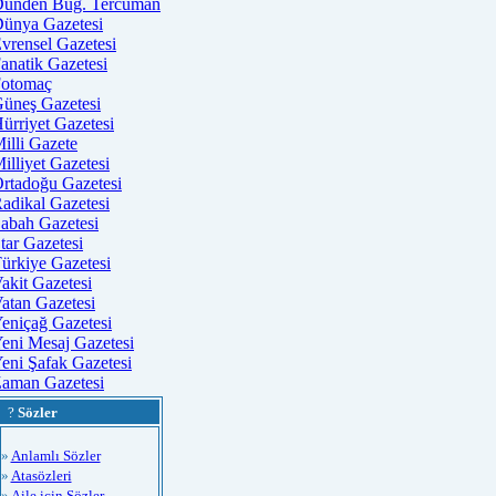
ünden Bug. Tercüman
ünya Gazetesi
vrensel Gazetesi
anatik Gazetesi
otomaç
üneş Gazetesi
ürriyet Gazetesi
illi Gazete
illiyet Gazetesi
rtadoğu Gazetesi
adikal Gazetesi
abah Gazetesi
tar Gazetesi
ürkiye Gazetesi
akit Gazetesi
atan Gazetesi
eniçağ Gazetesi
eni Mesaj Gazetesi
eni Şafak Gazetesi
aman Gazetesi
?
Sözler
»
Anlamlı Sözler
»
Atasözleri
»
Aile için Sözler