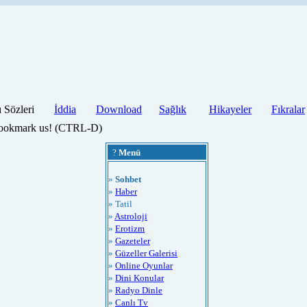
ı Sözleri
İddia
Download
Sağlık
Hikayeler
Fıkralar
 bookmark us! (CTRL-D)
?
Menü
»
Sohbet
»
Haber
» Tatil
»
Astroloji
»
Erotizm
»
Gazeteler
»
Güzeller Galerisi
»
Online Oyunlar
»
Dini Konular
»
Radyo Dinle
»
Canlı Tv