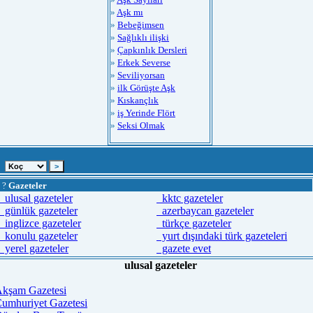
»
Aşk mı
»
Bebeğimsen
»
Sağlıklı ilişki
»
Çapkınlık Dersleri
»
Erkek Severse
»
Seviliyorsan
»
ilk Görüşte Aşk
»
Kıskançlık
»
iş Yerinde Flört
»
Seksi Olmak
?
Gazeteler
ulusal gazeteler
kktc gazeteler
günlük gazeteler
azerbaycan gazeteler
inglizce gazeteler
türkçe gazeteler
konulu gazeteler
yurt dışındaki türk gazeteleri
yerel gazeteler
gazete evet
ulusal gazeteler
kşam Gazetesi
umhuriyet Gazetesi