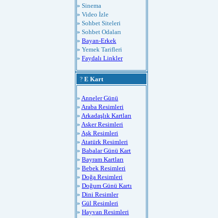
» Sinema
» Video İzle
» Sohbet Siteleri
» Sohbet Odaları
»
Bayan-Erkek
» Yemek Tarifleri
»
Faydalı Linkler
?
E Kart
»
Anneler Günü
»
Araba Resimleri
»
Arkadaşlık Kartları
»
Asker Resimleri
»
Aşk Resimleri
»
Atatürk Resimleri
»
Babalar Günü Kart
»
Bayram Kartları
»
Bebek Resimleri
»
Doğa Resimleri
»
Doğum Günü Kartı
»
Dini Resimler
»
Gül Resimleri
»
Hayvan Resimleri