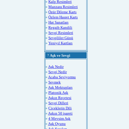
»
Kalp Resimleri
»
Manzara Resimleri
»
Özür Dileme Kartı
»
Özlem Hasret Kartı
»
Hat Sanatları
»
Regaib Kandili
»
Sevgi Resimleri
»
Sevgililer Günü
»
Yeniyıl Kartları
?
Aşk ve Sevgi
»
Aşk Nedir
»
Sevgi Nedir
»
Acaba Seviyormu
»
Sevmek
»
Aşk Mektupları
»
Platonik Aşk
»
Aşkın Reçetesi
»
Sevgi Dilleri
»
Çiçeklerin Dili
»
Aşkın 50 işareti
»
4 Mevsim Aşk
»
Aşk Oyunu
»
Aşk Sayıları