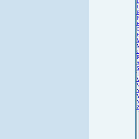
D
D
E
F
F
G
H
M
M
O
R
S
S
T
V
V
Y
Y
Y
Z