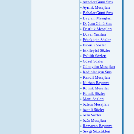
»
Anneler Günü Sms
»
Ayrılık Mesajları
»
Babalar Günü Sms
»
Bayram Mesajları
»
Doğum Günü Sms
»
Dostluk Mesajları
»
Duvar Yazıları
»
Erkek için Sözler
»
Espirili Sözler
»
Etkileyici Sözler
»
Evlilik Sözleri
»
Güzel Sözler
»
Günaydın Mesajları
»
Kadınlar için Sms
»
Kandil Mesajları
»
Kurban Bayramı
»
Komik Mesajlar
»
Komik Sözler
»
Mani Sözleri
»
özlem Mesajları
»
özenli Sözler
»
özlü Sözler
»
özür Mesajları
»
Ramazan Bayramı
»
Sevgi Sözcükleri