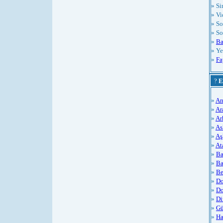
» S
» Vi
» So
» So
»
Ba
» Ye
»
Fa
?
E
»
An
»
Ar
»
Ar
»
As
»
Aş
»
At
»
Ba
»
Ba
»
Be
»
Do
»
Do
»
Di
»
Gü
»
Ha