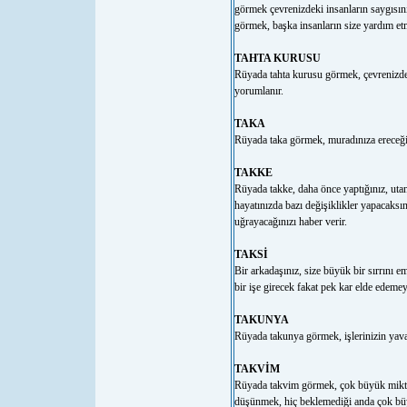
görmek çevrenizdeki insanların saygısını
görmek, başka insanların size yardım et
TAHTA KURUSU
Rüyada tahta kurusu görmek, çevrenizdek
yorumlanır.
TAKA
Rüyada taka görmek, muradınıza ereceği
TAKKE
Rüyada takke, daha önce yaptığınız, utan
hayatınızda bazı değişiklikler yapacaksı
uğrayacağınızı haber verir.
TAKSİ
Bir arkadaşınız, size büyük bir sırrını 
bir işe girecek fakat pek kar elde edeme
TAKUNYA
Rüyada takunya görmek, işlerinizin yava
TAKVİM
Rüyada takvim görmek, çok büyük mikta
düşünmek, hiç beklemediği anda çok büy