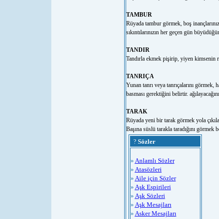
TAMBUR
Rüyada tambur görmek, boş inançlarını
sıkıntılarınızın her geçen gün büyüdüğün
TANDIR
Tandırla ekmek pişirip, yiyen kimsenin r
TANRIÇA
Yunan tanrı veya tanrıçalarını görmek, ha
basması gerektiğini belirtir. ağılayacağını
TARAK
Rüyada yeni bir tarak görmek yola çıkılaca
Başına süslü tarakla taradığını görmek be
?
Sözler
»
Anlamlı Sözler
»
Atasözleri
»
Aile için Sözler
»
Aşk Espirileri
»
Aşk Sözleri
»
Aşk Mesajları
»
Asker Mesajları