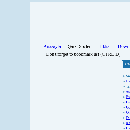
Anasayfa
Şarkı Sözleri
İddia
Downl
Don't forget to bookmark us! (CTRL-D)
?
M
»
So
»
Ha
» Ta
»
As
»
Er
»
Ga
»
Gü
»
On
»
Di
»
Ra
»
Ca