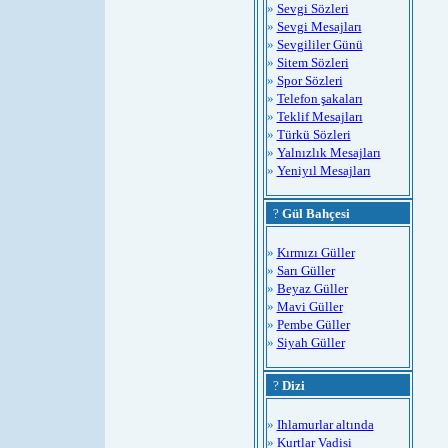
»
Sevgi Sözleri
»
Sevgi Mesajları
»
Sevgililer Günü
»
Sitem Sözleri
»
Spor Sözleri
»
Telefon şakaları
»
Teklif Mesajları
»
Türkü Sözleri
»
Yalnızlık Mesajları
»
Yeniyıl Mesajları
?
Gül Bahçesi
»
Kırmızı Güller
»
Sarı Güller
»
Beyaz Güller
»
Mavi Güller
»
Pembe Güller
»
Siyah Güller
?
Dizi
»
Ihlamurlar altında
»
Kurtlar Vadisi