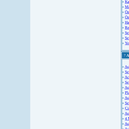
»
Ka
»
Ma
»
Öz
»
Öz
»
Ha
»
Re
»
Se
»
Se
»
Ye
?
A
»
Aş
»
Se
»
Ac
»
S
»
Aş
»
Pl
»
Aş
»
Se
»
Çi
»
Aş
»
4 
»
Aş
»
Aş