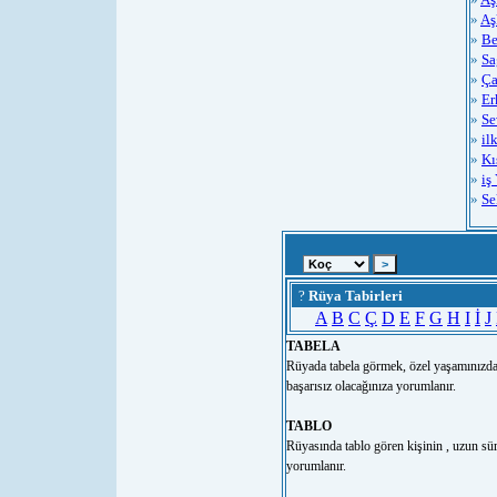
»
Aş
»
Be
»
Sa
»
Ça
»
Er
»
Se
»
il
»
Kı
»
iş
»
Se
?
Rüya Tabirleri
A
B
C
Ç
D
E
F
G
H
I
İ
J
TABELA
Rüyada tabela görmek, özel yaşamınızda y
başarısız olacağınıza yorumlanır.
TABLO
Rüyasında tablo gören kişinin , uzun süre
yorumlanır.