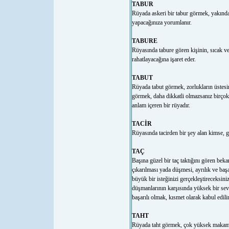
TABUR
Rüyada askeri bir tabur görmek, yakında ş
yapacağınıza yorumlanır.
TABURE
Rüyasında tabure gören kişinin, sıcak ve
rahatlayacağına işaret eder.
TABUT
Rüyada tabut görmek, zorlukların üstes
görmek, daha dikkatli olmazsanız birçok 
anlam içeren bir rüyadır.
TACİR
Rüyasında tacirden bir şey alan kimse, g
TAÇ
Başına güzel bir taç taktığını gören beka
çıkarılması yada düşmesi, ayrılık ve başa
büyük bir isteğinizi gerçekleştireceksini
düşmanlarının karşısında yüksek bir sevi
başarılı olmak, kısmet olarak kabul edilir
TAHT
Rüyada taht görmek, çok yüksek makaml